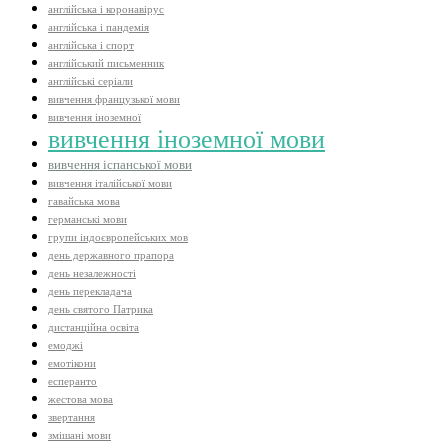
англійська і коронавірус
англійська і пандемія
англійська і спорт
англійський письменник
англійські серіали
вивчення французької мови
вивчення іноземної
вивчення іноземної мови
вивчення іспанської мови
вивчення італійської мови
гавайська мова
германські мови
групи індоєвропейських мов
день державного прапора
день незалежності
день перекладача
день святого Патрика
дистанційна освіта
емоджі
емотікони
есперанто
жестова мова
звертання
змішані мови