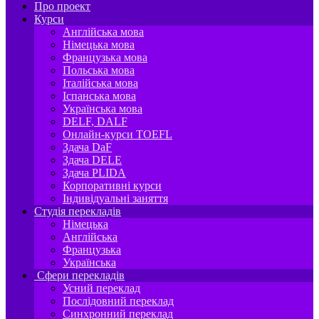
Про проект
Курси
Англійська мова
Німецька мова
Французька мова
Польська мова
Італійська мова
Іспанська мова
Українська мова
DELF, DALF
Онлайн-курси TOEFL
Здача DaF
Здача DELE
Здача PLIDA
Корпоративні курси
Індивідуальні заняття
Студія перекладів
Німецька
Англійська
Французька
Українська
Сфери перекладів
Усний переклад
Послідовний переклад
Синхронний переклад