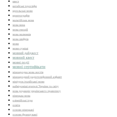
квест
китайські ієрогліфи
креольські мови
криптографія
мальтійська мова
мова вина
мова емоцій
мова малюнків
мова шифрів
мови
мови-суміші
мовний дайджест
мовний квест
мовні події
мовні сертифікати
міжнародна мова жестів
міжнародний радіотелефонний алфавіт
мініурок італійської мови
найвідоміші вчителі України та світу
нова редакція українського правопису
німецька мова
олімпійські ігри
освіта
основи німецької
основи французької