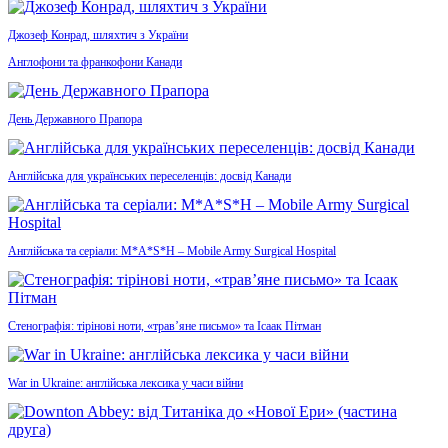
Джозеф Конрад, шляхтич з України
Англофони та франкофони Канади
День Державного Прапора
Англійська для українських переселенців: досвід Канади
Англійська та серіали: M*A*S*H – Mobile Army Surgical Hospital
Стенографія: тірінові ноти, «трав’яне письмо» та Ісаак Пітман
War in Ukraine: англійська лексика у часи війни