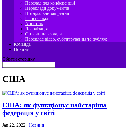
Перелад для конференцій
Переклади документів
Нотаріальне завірення
IT переклад
Апостіль
Локалізація
Онлайн переклади
Переклад відео, субтитрування та дубляж
Команда
Новини
Обрати сторінку
США
США: як функціонує найстаріша
федерація у світі
Jan 22, 2022
|
Новини