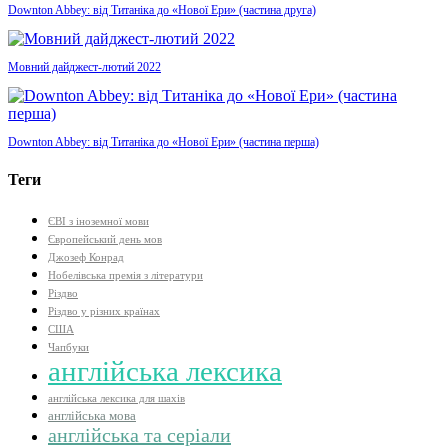
Downton Abbey: від Титаніка до «Нової Ери» (частина друга)
Мовний дайджест-лютий 2022
Downton Abbey: від Титаніка до «Нової Ери» (частина перша)
Теги
ЄВІ з іноземної мови
Європейський день мов
Джозеф Конрад
Нобелівська премія з літератури
Різдво
Різдво у різних країнах
США
Чапбуки
англійська лексика
англійська лексика для шахів
англійська мова
англійська та серіали