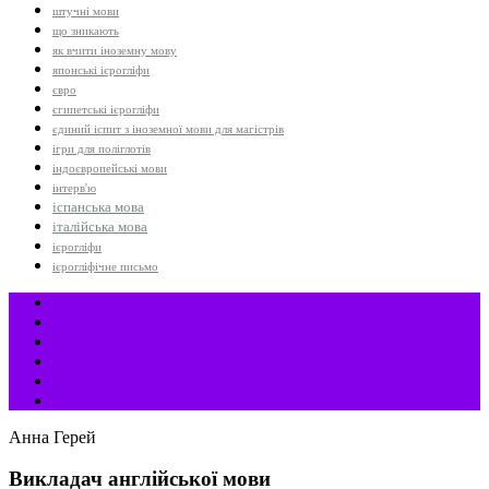
штучні мови
що зникають
як вчити іноземну мову
японські ієрогліфи
євро
єгипетські ієрогліфи
єдиний іспит з іноземної мови для магістрів
ігри для поліглотів
індоєвропейські мови
інтерв'ю
іспанська мова
італійська мова
ієрогліфи
ієрогліфічне письмо
Анна Герей
Викладач англійської мови