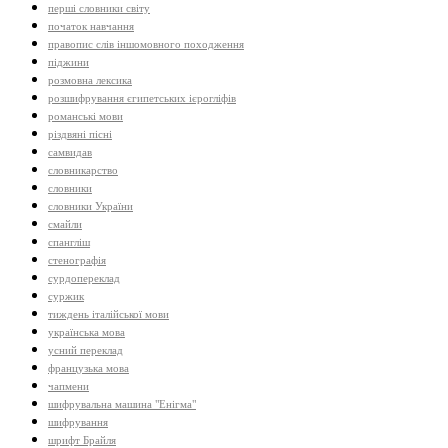
перші словники світу
початок навчання
правопис слів іншомовного походження
піджини
розмовна лексика
розшифрування єгипетських ієрогліфів
романські мови
різдвяні пісні
самвидав
словникарство
словники
словники України
смайли
спангліш
стенографія
сурдопереклад
суржик
тиждень італійської мови
українська мова
усний переклад
французька мова
чапмени
шифрувальна машина "Енігма"
шифрування
шрифт Брайля