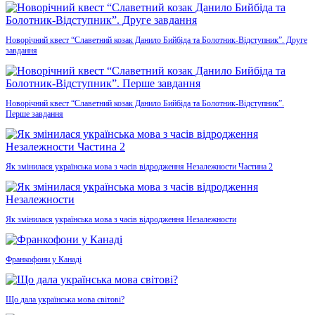
Новорічний квест “Славетний козак Данило Бийбіда та Болотник-Відступник”. Друге
завдання
Новорічний квест “Славетний козак Данило Бийбіда та Болотник-Відступник”.
Перше завдання
Як змінилася українська мова з часів відродження Незалежности Частина 2
Як змінилася українська мова з часів відродження Незалежности
Франкофони у Канаді
Що дала українська мова світові?