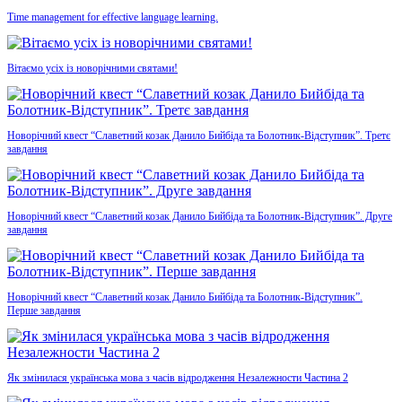
Time management for effective language learning.
Вітаємо усіх із новорічними святами!
Новорічний квест “Славетний козак Данило Бийбіда та Болотник-Відступник”. Третє
завдання
Новорічний квест “Славетний козак Данило Бийбіда та Болотник-Відступник”. Друге
завдання
Новорічний квест “Славетний козак Данило Бийбіда та Болотник-Відступник”.
Перше завдання
Як змінилася українська мова з часів відродження Незалежности Частина 2