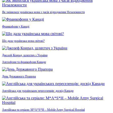
Як змінилася українська мова з часів відродження Незалежности
Франкофони у Канаді
Що дала українська мова світові?
Джозеф Конрад, шляхтич з України
Англофони та франкофони Канади
День Державного Прапора
Англійська для українських переселенців: досвід Канади
Англійська та серіали: M*A*S*H – Mobile Army Surgical Hospital