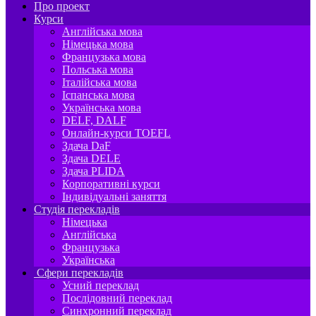
Про проект
Курси
Англійська мова
Німецька мова
Французька мова
Польська мова
Італійська мова
Іспанська мова
Українська мова
DELF, DALF
Онлайн-курси TOEFL
Здача DaF
Здача DELE
Здача PLIDA
Корпоративні курси
Індивідуальні заняття
Студія перекладів
Німецька
Англійська
Французька
Українська
Сфери перекладів
Усний переклад
Послідовний переклад
Синхронний переклад