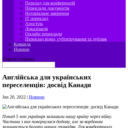
Перелад для конференцій
Переклади документів
Нотаріальне завірення
IT переклад
Апостіль
Локалізація
Онлайн переклади
Переклад відео, субтитрування та дубляж
Команда
Новини
Обрати сторінку
Англійська для українських
переселенців: досвід Канади
Jun 20, 2022
|
Новини
Понад 5 млн українців залишили нашу країну через війну.
Частина з них повернулася додому, але за кордоном
залишається багато наших громадян. Для комфортного