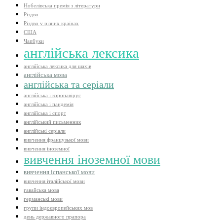
Нобелівська премія з літератури
Різдво
Різдво у різних країнах
США
Чапбуки
англійська лексика
англійська лексика для шахів
англійська мова
англійська та серіали
англійська і коронавірус
англійська і пандемія
англійська і спорт
англійський письменник
англійські серіали
вивчення французької мови
вивчення іноземної
вивчення іноземної мови
вивчення іспанської мови
вивчення італійської мови
гавайська мова
германські мови
групи індоєвропейських мов
день державного прапора