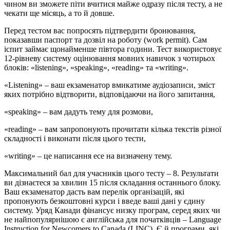
чином ви зможете піти вчитися майже одразу після тесту, а не
чекати ще місяць, а то й довше.
Перед тестом вас попросять підтвердити бронювання,
показавши паспорт та дозвіл на роботу (work permit). Сам
іспит займає щонайменше півтора години. Тест використовує
12-рівневу систему оцінювання мовних навичок з чотирьох
блоків: «listening», «speaking», «reading» та «writing».
«Listening» – ваш екзаменатор вмикатиме аудіозаписи, зміст
яких потрібно відтворити, відповідаючи на його запитання,
«speaking» – вам дадуть тему для розмови,
«reading» – вам запропонують прочитати кілька текстів різної
складності і виконати після цього тести,
«writing» – це написання есе на визначену тему.
Максимальний бал для учасників цього тесту – 8. Результати
ви дізнаєтеся за хвилин 15 після складання останнього блоку.
Ваш екзаменатор дасть вам перелік організацій, які
пропонують безкоштовні курси і введе ваші дані у єдину
систему. Уряд Канади фінансує низку програм, серед яких чи
не найпопулярнішою є англійська для початківців – Language
Instruction for Newcomers to Canada (LINC). Є й програми, які