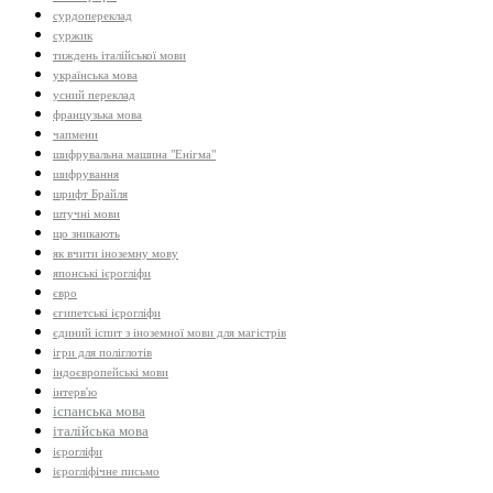
сурдопереклад
суржик
тиждень італійської мови
українська мова
усний переклад
французька мова
чапмени
шифрувальна машина "Енігма"
шифрування
шрифт Брайля
штучні мови
що зникають
як вчити іноземну мову
японські ієрогліфи
євро
єгипетські ієрогліфи
єдиний іспит з іноземної мови для магістрів
ігри для поліглотів
індоєвропейські мови
інтерв'ю
іспанська мова
італійська мова
ієрогліфи
ієрогліфічне письмо