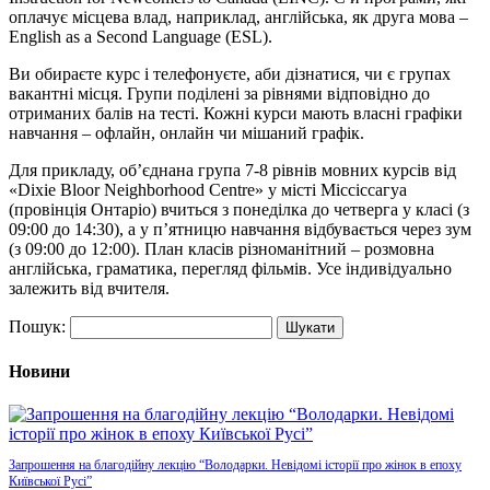
оплачує місцева влад, наприклад, англійська, як друга мова –
English as a Second Language (ESL).
Ви обираєте курс і телефонуєте, аби дізнатися, чи є групах
вакантні місця. Групи поділені за рівнями відповідно до
отриманих балів на тесті. Кожні курси мають власні графіки
навчання – офлайн, онлайн чи мішаний графік.
Для прикладу, об’єднана група 7-8 рівнів мовних курсів від
«Dixie Bloor Neighborhood Centre» у місті Міссіссагуа
(провінція Онтаріо) вчиться з понеділка до четверга у класі (з
09:00 до 14:30), а у п’ятницю навчання відбувається через зум
(з 09:00 до 12:00). План класів різноманітний – розмовна
англійська, граматика, перегляд фільмів. Усе індивідуально
залежить від вчителя.
Пошук:
Новини
Запрошення на благодійну лекцію “Володарки. Невідомі історії про жінок в епоху
Київської Русі”