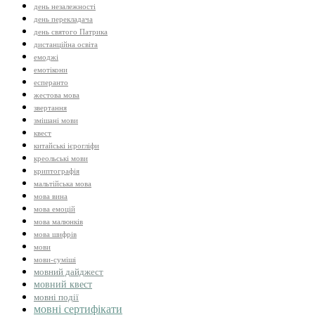
день незалежності
день перекладача
день святого Патрика
дистанційна освіта
емоджі
емотікони
есперанто
жестова мова
звертання
змішані мови
квест
китайські ієрогліфи
креольські мови
криптографія
мальтійська мова
мова вина
мова емоцій
мова малюнків
мова шифрів
мови
мови-суміші
мовний дайджест
мовний квест
мовні події
мовні сертифікати