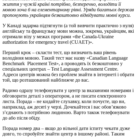
життя у чужій країні потрібно, безперечно, володіти її
мовою хоча б на елементарному рівні. Уряди багатьох держав
пропонують українцям безкоштовно відвідувати мовні курси.
У Канаді задарма підтягнути (а той вивчити практично з нуля)
англійську та французьку мови можна, зокрема, українцям, які
отримали візу у межах програми «the Canada-Ukraine
authorization for emergency travel (CUAET)».
Перший крок – скласти тест, що визначить ваш рівень
володіння мовою. Такий тест має назву «Canadian Language
Benchmark Placement Test», а проводять їх безкоштовно у
спеціальних центрах – Теst Language Assessment Centre.
Адреси центрів можна без проблем знайти в інтернеті і обрати
той, що розташований найближче до вас.
Радимо одразу телефонувати у центр за вказаними номерами і
обговорити деталі з оператором, а не писати електронного
листа. Порада – не кидайте слухавку, коли почуєте, що ви,
наприклад, аж десяті у черзі. Дочекайтеся і вас обов’язково
з’єднають з потрібною людиною. Варто також телефонувати
до або після обіду.
Порада номер два – якщо до вільної дати іспиту чекати дуже
довго, то спробуйте знайти центр в іншому районі. Таким