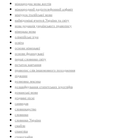
міжнародна мова жестів
міжнародний радіотелефонний алфавіт
мініурок італійської мови
найвідоміші вчителі України та світу
нова редакція українського правопису
німецька мова
олімпійські ігри
освіта
основи німецької
основи французької
перші словники світу
початок навчання
правопис слів іншомовного походження
піджини
розмовна лексика
розшифрування єгипетських ієрогліфів
романські мови
різдвяні пісні
самвидав
словникарство
словники
словники України
смайли
спангліш
стенографія