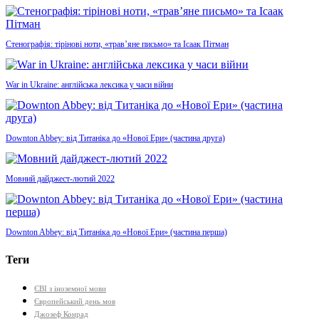
Стенографія: тірінові ноти, «трав’яне письмо» та Ісаак Пітман
War in Ukraine: англійська лексика у часи війни
Downton Abbey: від Титаніка до «Нової Ери» (частина друга)
Мовний дайджест-лютий 2022
Downton Abbey: від Титаніка до «Нової Ери» (частина перша)
Теги
ЄВІ з іноземної мови
Європейський день мов
Джозеф Конрад