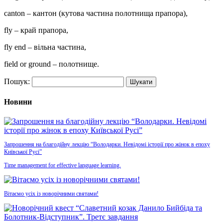
canton – кантон (кутова частина полотнища прапора),
fly – край прапора,
fly end – вільна частина,
field or ground – полотнище.
Пошук:
Новини
Запрошення на благодійну лекцію “Володарки. Невідомі історії про жінок в епоху
Київської Русі”
Time management for effective language learning.
Вітаємо усіх із новорічними святами!