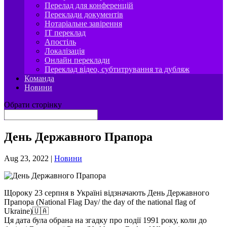
Перелад для конференцій
Переклади документів
Нотаріальне завірення
IT переклад
Апостіль
Локалізація
Онлайн переклади
Переклад відео, субтитрування та дубляж
Команда
Новини
Обрати сторінку
День Державного Прапора
Aug 23, 2022
|
Новини
Щороку 23 серпня в Україні відзначають День Державного
Прапора (National Flag Day/ the day of the national flag of
Ukraine)🇺🇦
Ця дата була обрана на згадку про події 1991 року, коли до