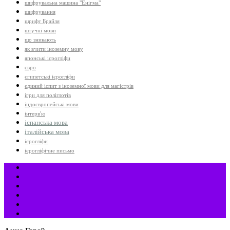
шифрувальна машина "Енігма"
шифрування
шрифт Брайля
штучні мови
що зникають
як вчити іноземну мову
японські ієрогліфи
євро
єгипетські ієрогліфи
єдиний іспит з іноземної мови для магістрів
ігри для поліглотів
індоєвропейські мови
інтерв'ю
іспанська мова
італійська мова
ієрогліфи
ієрогліфічне письмо