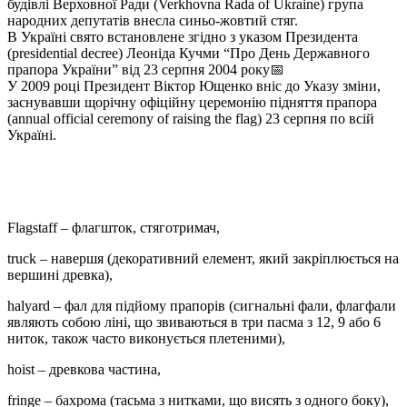
будівлі Верховної Ради (Verkhovna Rada of Ukraine) група
народних депутатів внесла синьо-жовтий стяг.
В Україні свято встановлене згідно з указом Президента
(presidential decree) Леоніда Кучми “Про День Державного
прапора України” від 23 серпня 2004 року📅
У 2009 році Президент Віктор Ющенко вніс до Указу зміни,
заснувавши щорічну офіційну церемонію підняття прапора
(annual official ceremony of raising the flag) 23 серпня по всій
Україні.
Flagstaff – флагшток, стяготримач,
truck – навершя (декоративний елемент, який закріплюється на
вершині древка),
halyard – фал для підйому прапорів (сигнальні фали, флагфали
являють собою ліні, що звиваються в три пасма з 12, 9 або 6
ниток, також часто виконується плетеними),
hoist – древкова частина,
fringe – бахрома (тасьма з нитками, що висять з одного боку),