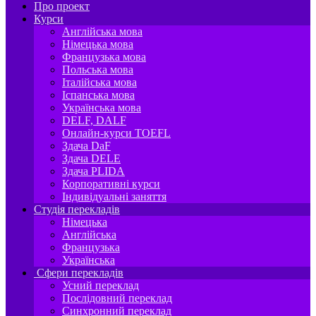
Про проект
Курси
Англійська мова
Німецька мова
Французька мова
Польська мова
Італійська мова
Іспанська мова
Українська мова
DELF, DALF
Онлайн-курси TOEFL
Здача DaF
Здача DELE
Здача PLIDA
Корпоративні курси
Індивідуальні заняття
Студія перекладів
Німецька
Англійська
Французька
Українська
Сфери перекладів
Усний переклад
Послідовний переклад
Синхронний переклад