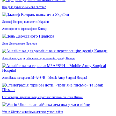
Що дала українська мова світові?
Джозеф Конрад, шляхтич з України
Англофони та франкофони Канади
День Державного Прапора
Англійська для українських переселенців: досвід Канади
Англійська та серіали: M*A*S*H – Mobile Army Surgical Hospital
Стенографія: тірінові ноти, «трав’яне письмо» та Ісаак Пітман
War in Ukraine: англійська лексика у часи війни