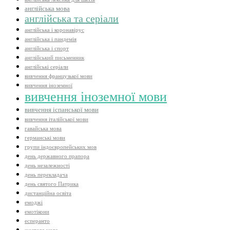
англійська мова
англійська та серіали
англійська і коронавірус
англійська і пандемія
англійська і спорт
англійський письменник
англійські серіали
вивчення французької мови
вивчення іноземної
вивчення іноземної мови
вивчення іспанської мови
вивчення італійської мови
гавайська мова
германські мови
групи індоєвропейських мов
день державного прапора
день незалежності
день перекладача
день святого Патрика
дистанційна освіта
емоджі
емотікони
есперанто