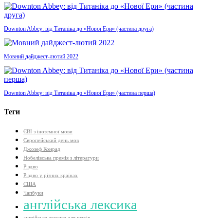
Downton Abbey: від Титаніка до «Нової Ери» (частина друга)
Мовний дайджест-лютий 2022
Downton Abbey: від Титаніка до «Нової Ери» (частина перша)
Теги
ЄВІ з іноземної мови
Європейський день мов
Джозеф Конрад
Нобелівська премія з літератури
Різдво
Різдво у різних країнах
США
Чапбуки
англійська лексика
англійська лексика для шахів