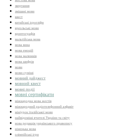
жестова мова
звертання
змішані мови
квест
китайські ієрогліфи
креольські мови
криптографія
мальтійська мова
мова вина
мова емоцій
мова малюнків
мова шифрів
мови
мови-суміші
мовний дайджест
мовний квест
мовні події
мовні сертифікати
міжнародна мова жестів
міжнародний радіотелефонний алфавіт
мініурок італійської мови
найвідоміші вчителі України та світу
нова редакція українського правопису
німецька мова
олімпійські ігри