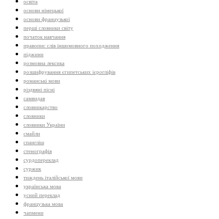
освіта
основи німецької
основи французької
перші словники світу
початок навчання
правопис слів іншомовного походження
піджини
розмовна лексика
розшифрування єгипетських ієрогліфів
романські мови
різдвяні пісні
самвидав
словникарство
словники
словники України
смайли
спангліш
стенографія
сурдопереклад
суржик
тиждень італійської мови
українська мова
усний переклад
французька мова
чапмени