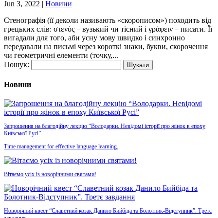
Jun 3, 2022
|
Новини
Стенографія (її деколи називають «скорописом») походить від
грецьких слів: στενός – вузький чи тісний і γράφειν – писати. Її
вигадали для того, аби усну мову швидко і синхронно
передавали на письмі через короткі знаки, букви, скорочення
чи геометричні елементи (точку,...
Пошук:
Новини
Запрошення на благодійну лекцію “Володарки. Невідомі історії про жінок в епоху
Київської Русі”
Time management for effective language learning.
Вітаємо усіх із новорічними святами!
Новорічний квест “Славетний козак Данило Бийбіда та Болотник-Відступник”. Третє