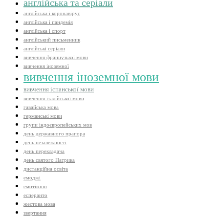
англійська та серіали
англійська і коронавірус
англійська і пандемія
англійська і спорт
англійський письменник
англійські серіали
вивчення французької мови
вивчення іноземної
вивчення іноземної мови
вивчення іспанської мови
вивчення італійської мови
гавайська мова
германські мови
групи індоєвропейських мов
день державного прапора
день незалежності
день перекладача
день святого Патрика
дистанційна освіта
емоджі
емотікони
есперанто
жестова мова
звертання