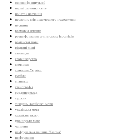
основи французької
перші словники світу
початок навчання
правопис слів іншомовного походження
піджини
розмовна лексика
розшифрування єгипетських ієрогліфів
романські мови
різдвяні пісні
самвидав
словникарство
словники
словники України
смайли
спангліш
стенографія
сурдопереклад
суржик
тиждень італійської мови
українська мова
усний переклад
французька мова
чапмени
шифрувальна машина "Енігма"
шифрування