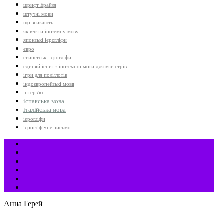
шрифт Брайля
штучні мови
що зникають
як вчити іноземну мову
японські ієрогліфи
євро
єгипетські ієрогліфи
єдиний іспит з іноземної мови для магістрів
ігри для поліглотів
індоєвропейські мови
інтерв'ю
іспанська мова
італійська мова
ієрогліфи
ієрогліфічне письмо
Анна Герей