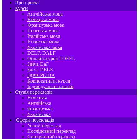
Про проект
Курси
Англійська мова
Німецька мова
Французька мова
Польська мова
Італійська мова
Іспанська мова
Українська мова
DELF, DALF
Онлайн-курси TOEFL
Здача DaF
Здача DELE
Здача PLIDA
Корпоративні курси
Індивідуальні заняття
Студія перекладів
Німецька
Англійська
Французька
Українська
Сфери перекладів
Усний переклад
Послідовний переклад
Синхронний переклад