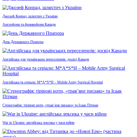
Джозеф Конрад, шляхтич з України
Англофони та франкофони Канади
День Державного Прапора
Англійська для українських переселенців: досвід Канади
Англійська та серіали: M*A*S*H – Mobile Army Surgical Hospital
Стенографія: тірінові ноти, «трав’яне письмо» та Ісаак Пітман
War in Ukraine: англійська лексика у часи війни