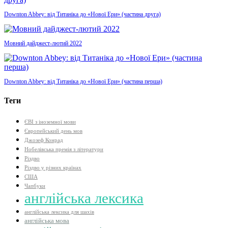
Downton Abbey: від Титаніка до «Нової Ери» (частина друга)
Мовний дайджест-лютий 2022
Downton Abbey: від Титаніка до «Нової Ери» (частина перша)
Теги
ЄВІ з іноземної мови
Європейський день мов
Джозеф Конрад
Нобелівська премія з літератури
Різдво
Різдво у різних країнах
США
Чапбуки
англійська лексика
англійська лексика для шахів
англійська мова