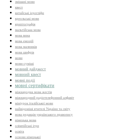
змішані мови
квест
китайські ієрогліфи
креольські мови
криптографія
мальтійська мова
мова вина
мова емоцій
мова малюнків
мова шифрів
мови
мови-суміші
мовний дайджест
мовний квест
мовні події
мовні сертифікати
міжнародна мова жестів
міжнародний радіотелефонний алфавіт
мініурок італійської мови
найвідоміші вчителі України та світу
нова редакція українського правопису
німецька мова
олімпійські ігри
освіта
основи німецької