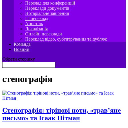
Перелад для конференцій
Переклади документів
Нотаріальне завірення
IT переклад
Апостіль
Локалізація
Онлайн переклади
Переклад відео, субтитрування та дубляж
Команда
Новини
Обрати сторінку
стенографія
Стенографія: тірінові ноти, «трав’яне
письмо» та Ісаак Пітман