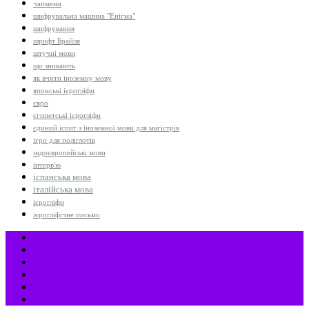
чапмени
шифрувальна машина "Енігма"
шифрування
шрифт Брайля
штучні мови
що зникають
як вчити іноземну мову
японські ієрогліфи
євро
єгипетські ієрогліфи
єдиний іспит з іноземної мови для магістрів
ігри для поліглотів
індоєвропейські мови
інтерв'ю
іспанська мова
італійська мова
ієрогліфи
ієрогліфічне письмо