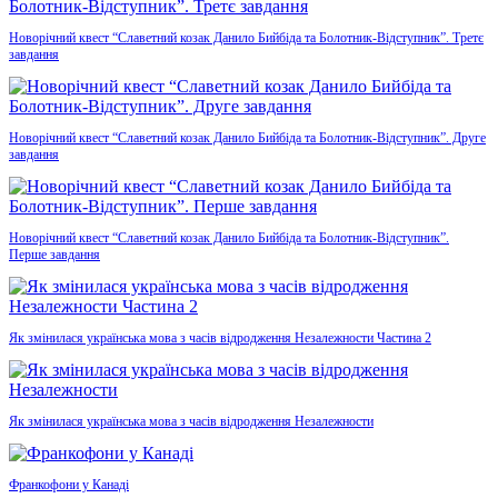
Новорічний квест “Славетний козак Данило Бийбіда та Болотник-Відступник”. Третє
завдання
Новорічний квест “Славетний козак Данило Бийбіда та Болотник-Відступник”. Друге
завдання
Новорічний квест “Славетний козак Данило Бийбіда та Болотник-Відступник”.
Перше завдання
Як змінилася українська мова з часів відродження Незалежности Частина 2
Як змінилася українська мова з часів відродження Незалежности
Франкофони у Канаді