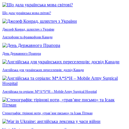
Що дала українська мова світові?
Джозеф Конрад, шляхтич з України
Англофони та франкофони Канади
День Державного Прапора
Англійська для українських переселенців: досвід Канади
Англійська та серіали: M*A*S*H – Mobile Army Surgical Hospital
Стенографія: тірінові ноти, «трав’яне письмо» та Ісаак Пітман