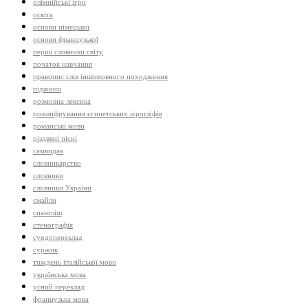
олімпійські ігри
освіта
основи німецької
основи французької
перші словники світу
початок навчання
правопис слів іншомовного походження
піджини
розмовна лексика
розшифрування єгипетських ієрогліфів
романські мови
різдвяні пісні
самвидав
словникарство
словники
словники України
смайли
спангліш
стенографія
сурдопереклад
суржик
тиждень італійської мови
українська мова
усний переклад
французька мова