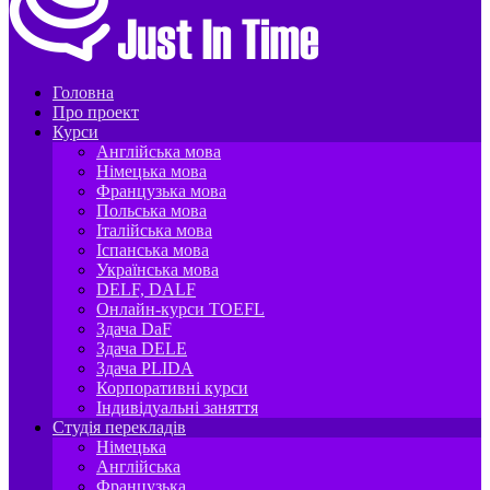
Головна
Про проект
Курси
Англійська мова
Німецька мова
Французька мова
Польська мова
Італійська мова
Іспанська мова
Українська мова
DELF, DALF
Онлайн-курси TOEFL
Здача DaF
Здача DELE
Здача PLIDA
Корпоративні курси
Індивідуальні заняття
Студія перекладів
Німецька
Англійська
Французька