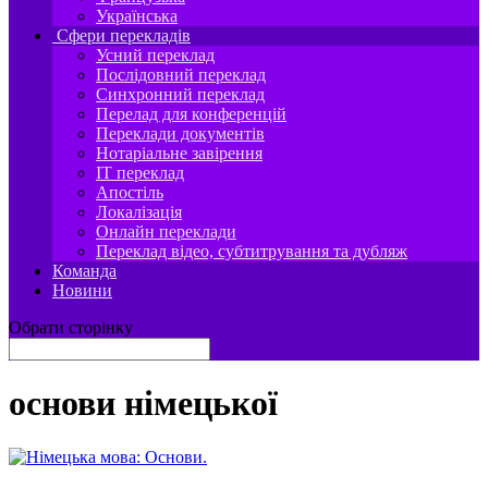
Українська
Сфери перекладів
Усний переклад
Послідовний переклад
Синхронний переклад
Перелад для конференцій
Переклади документів
Нотаріальне завірення
IT переклад
Апостіль
Локалізація
Онлайн переклади
Переклад відео, субтитрування та дубляж
Команда
Новини
Обрати сторінку
основи німецької