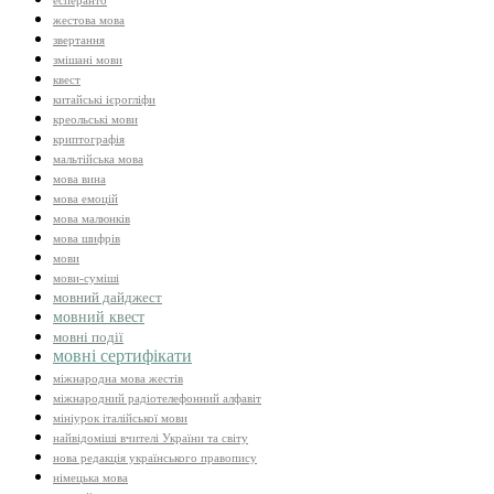
есперанто
жестова мова
звертання
змішані мови
квест
китайські ієрогліфи
креольські мови
криптографія
мальтійська мова
мова вина
мова емоцій
мова малюнків
мова шифрів
мови
мови-суміші
мовний дайджест
мовний квест
мовні події
мовні сертифікати
міжнародна мова жестів
міжнародний радіотелефонний алфавіт
мініурок італійської мови
найвідоміші вчителі України та світу
нова редакція українського правопису
німецька мова