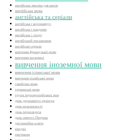
англійська лексика для шахів
англійська мова
англійська та серіали
англійська і коронавірус
англійська і пандемія
англійська і спорт
англійський письменник
англійські серіали
вивчення французької мови
вивчення іноземної
вивчення іноземної мови
вивчення іспанської мови
вивчення італійської мови
гавайська мова
германські мови
групи індоєвропейських мов
день державного прапора
день незалежності
день перекладача
день святого Патрика
дистанційна освіта
емоджі
емотікони