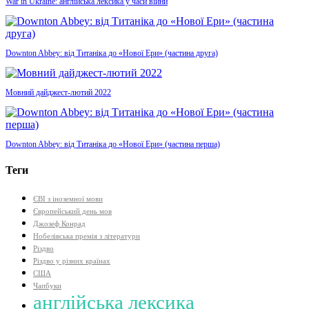
War in Ukraine: англійська лексика у часи війни
Downton Abbey: від Титаніка до «Нової Ери» (частина друга)
Мовний дайджест-лютий 2022
Downton Abbey: від Титаніка до «Нової Ери» (частина перша)
Теги
ЄВІ з іноземної мови
Європейський день мов
Джозеф Конрад
Нобелівська премія з літератури
Різдво
Різдво у різних країнах
США
Чапбуки
англійська лексика