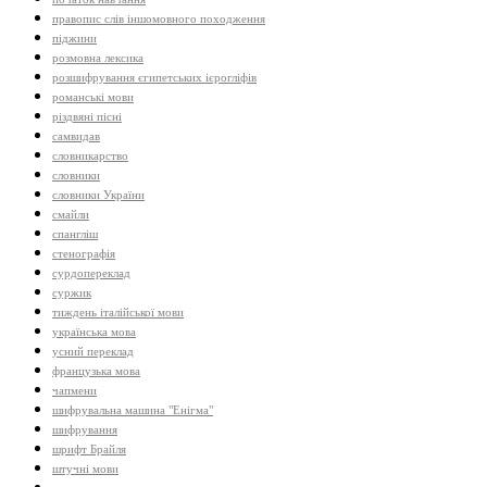
правопис слів іншомовного походження
піджини
розмовна лексика
розшифрування єгипетських ієрогліфів
романські мови
різдвяні пісні
самвидав
словникарство
словники
словники України
смайли
спангліш
стенографія
сурдопереклад
суржик
тиждень італійської мови
українська мова
усний переклад
французька мова
чапмени
шифрувальна машина "Енігма"
шифрування
шрифт Брайля
штучні мови