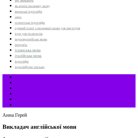
що зникають
як вчити іноземну мову
японські ієрогліфи
євро
єгипетські ієрогліфи
єдиний іспит з іноземної мови для магістрів
ігри для поліглотів
індоєвропейські мови
інтерв'ю
іспанська мова
італійська мова
ієрогліфи
ієрогліфічне письмо
Анна Герей
Викладач англійської мови