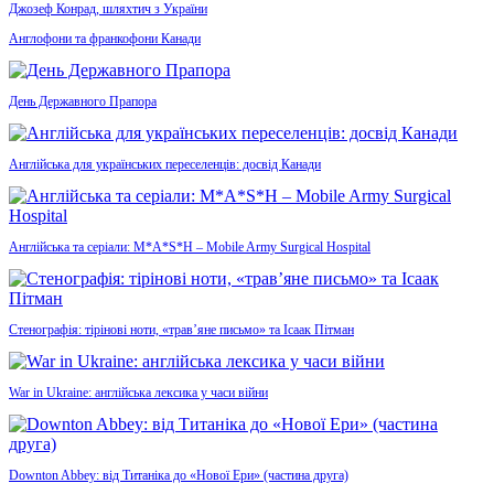
Джозеф Конрад, шляхтич з України
Англофони та франкофони Канади
День Державного Прапора
Англійська для українських переселенців: досвід Канади
Англійська та серіали: M*A*S*H – Mobile Army Surgical Hospital
Стенографія: тірінові ноти, «трав’яне письмо» та Ісаак Пітман
War in Ukraine: англійська лексика у часи війни
Downton Abbey: від Титаніка до «Нової Ери» (частина друга)