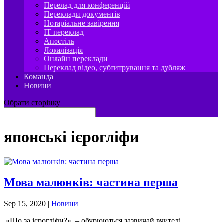
Перелад для конференцій
Переклади документів
Нотаріальне завірення
IT переклад
Апостіль
Локалізація
Онлайн переклади
Переклад відео, субтитрування та дубляж
Команда
Новини
Обрати сторінку
японські ієрогліфи
Мова малюнків: частина перша
Sep 15, 2020
|
Новини
«Що за ієрогліфи?», – обурюються зазвичай вчителі,