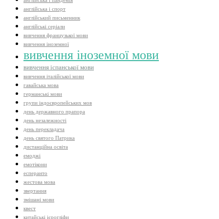
англійська і пандемія
англійська і спорт
англійський письменник
англійські серіали
вивчення французької мови
вивчення іноземної
вивчення іноземної мови
вивчення іспанської мови
вивчення італійської мови
гавайська мова
германські мови
групи індоєвропейських мов
день державного прапора
день незалежності
день перекладача
день святого Патрика
дистанційна освіта
емоджі
емотікони
есперанто
жестова мова
звертання
змішані мови
квест
китайські ієрогліфи