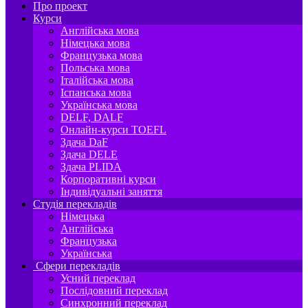
Про проект
Курси
Англійська мова
Німецька мова
Французька мова
Польська мова
Італійська мова
Іспанська мова
Українська мова
DELF, DALF
Онлайн-курси TOEFL
Здача DaF
Здача DELE
Здача PLIDA
Корпоративні курси
Індивідуальні заняття
Студія перекладів
Німецька
Англійська
Французька
Українська
Сфери перекладів
Усний переклад
Послідовний переклад
Синхронний переклад