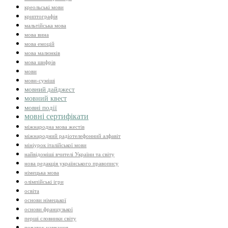
креольські мови
криптографія
мальтійська мова
мова вина
мова емоцій
мова малюнків
мова шифрів
мови
мови-суміші
мовний дайджест
мовний квест
мовні події
мовні сертифікати
міжнародна мова жестів
міжнародний радіотелефонний алфавіт
мініурок італійської мови
найвідоміші вчителі України та світу
нова редакція українського правопису
німецька мова
олімпійські ігри
освіта
основи німецької
основи французької
перші словники світу
початок навчання