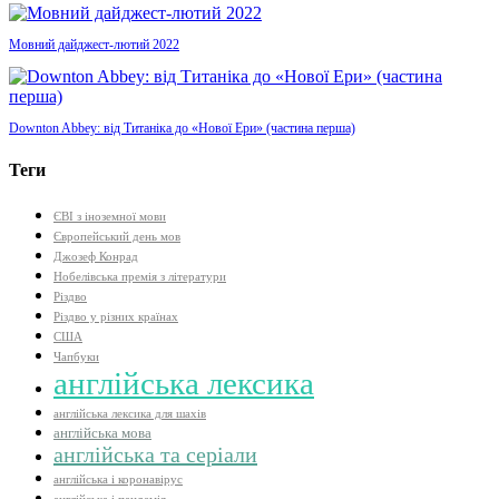
Мовний дайджест-лютий 2022
Downton Abbey: від Титаніка до «Нової Ери» (частина перша)
Теги
ЄВІ з іноземної мови
Європейський день мов
Джозеф Конрад
Нобелівська премія з літератури
Різдво
Різдво у різних країнах
США
Чапбуки
англійська лексика
англійська лексика для шахів
англійська мова
англійська та серіали
англійська і коронавірус