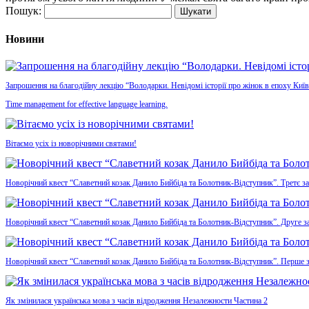
Пошук:
Новини
Запрошення на благодійну лекцію “Володарки. Невідомі історії про жінок в епоху Київ
Time management for effective language learning.
Вітаємо усіх із новорічними святами!
Новорічний квест “Славетний козак Данило Бийбіда та Болотник-Відступник”. Третє з
Новорічний квест “Славетний козак Данило Бийбіда та Болотник-Відступник”. Друге з
Новорічний квест “Славетний козак Данило Бийбіда та Болотник-Відступник”. Перше 
Як змінилася українська мова з часів відродження Незалежности Частина 2