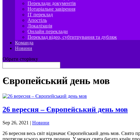
Переклади документів
Нотаріальне завірення
IT переклад
Апостіль
Локалізація
Онлайн переклади
Переклад відео, субтитрування та дубляж
Команда
Новини
Обрати сторінку
Європейський день мов
26 вересня – Європейський день мов
Sep 26, 2021
|
Новини
26 вересня весь світ відзначає Європейський день мов. Свято п
протягом усього життя людини. У межах свята багато країн пров