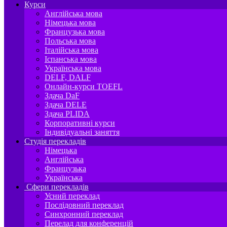
Курси
Англійська мова
Німецька мова
Французька мова
Польська мова
Італійська мова
Іспанська мова
Українська мова
DELF, DALF
Онлайн-курси TOEFL
Здача DaF
Здача DELE
Здача PLIDA
Корпоративні курси
Індивідуальні заняття
Студія перекладів
Німецька
Англійська
Французька
Українська
Сфери перекладів
Усний переклад
Послідовний переклад
Синхронний переклад
Перелад для конференцій