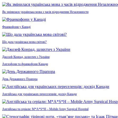
Як змінилася українська мова з часів відродження Незалежности
Франкофони у Канаді
Що дала українська мова світові?
Джозеф Конрад, шляхтич з України
Англофони та франкофони Канади
День Державного Прапора
Англійська для українських переселенців: досвід Канади
Англійська та серіали: M*A*S*H – Mobile Army Surgical Hospital