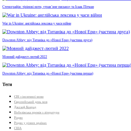
Стенографія: тірінові ноти, «трав’яне письмо» та Ісаак Пітман
War in Ukraine: англійська лексика у часи війни
Downton Abbey: від Титаніка до «Нової Ери» (частина друга)
Мовний дайджест-лютий 2022
Downton Abbey: від Титаніка до «Нової Ери» (частина перша)
Теги
ЄВІ з іноземної мови
Європейський день мов
Джозеф Конрад
Нобелівська премія з літератури
Різдво
Різдво у різних країнах
США