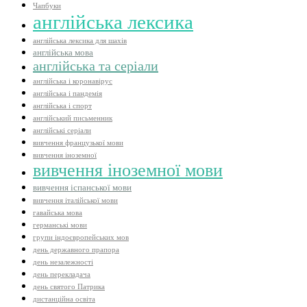
Чапбуки
англійська лексика
англійська лексика для шахів
англійська мова
англійська та серіали
англійська і коронавірус
англійська і пандемія
англійська і спорт
англійський письменник
англійські серіали
вивчення французької мови
вивчення іноземної
вивчення іноземної мови
вивчення іспанської мови
вивчення італійської мови
гавайська мова
германські мови
групи індоєвропейських мов
день державного прапора
день незалежності
день перекладача
день святого Патрика
дистанційна освіта