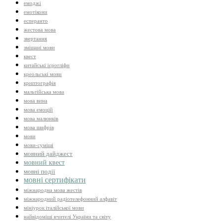
емоджі
емотікони
есперанто
жестова мова
звертання
змішані мови
квест
китайські ієрогліфи
креольські мови
криптографія
мальтійська мова
мова вина
мова емоцій
мова малюнків
мова шифрів
мови
мови-суміші
мовний дайджест
мовний квест
мовні події
мовні сертифікати
міжнародна мова жестів
міжнародний радіотелефонний алфавіт
мініурок італійської мови
найвідоміші вчителі України та світу