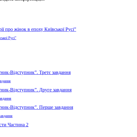
ської Русі”
авдання
авдання
завдання