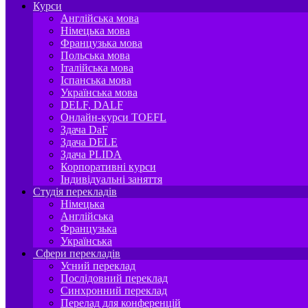
Курси
Англійська мова
Німецька мова
Французька мова
Польська мова
Італійська мова
Іспанська мова
Українська мова
DELF, DALF
Онлайн-курси TOEFL
Здача DaF
Здача DELE
Здача PLIDA
Корпоративні курси
Індивідуальні заняття
Студія перекладів
Німецька
Англійська
Французька
Українська
Сфери перекладів
Усний переклад
Послідовний переклад
Синхронний переклад
Перелад для конференцій