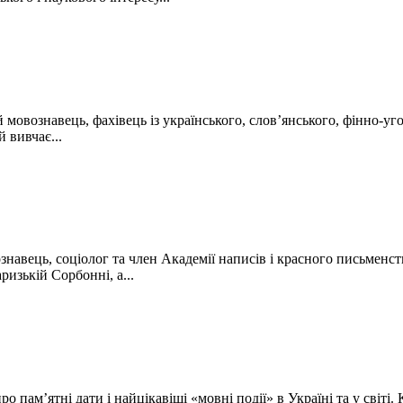
мовознавець, фахівець із українського, слов’янського, фінно-уго
 вивчає...
навець, соціолог та член Академії написів і красного письмен
ризькій Сорбонні, а...
о пам’ятні дати і найцікавіші «мовні події» в Україні та у світ