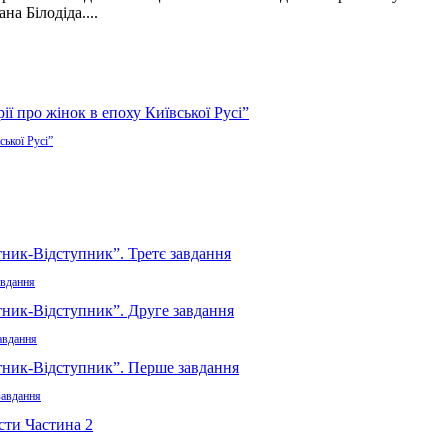
на Білодіда....
ської Русі”
авдання
авдання
завдання