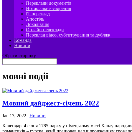
Переклади документів
Нотаріальне завірення
IT переклад
Апостіль
Локалізація
Онлайн переклади
Переклад відео, субтитрування та дубляж
Команда
Новини
Обрати сторінку
мовні події
Мовний дайджест-січень 2022
Jan 13, 2022
|
Новини
Календар 4 січня 1785 парку у німецькому місті Ханау народив
романтиків – гуртка, який працював над відродженням громадськ