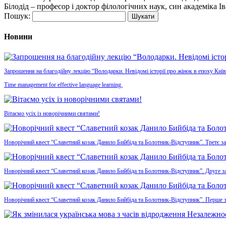
Білодід – професор і доктор філологічних наук, син академіка Іва
Пошук:
Новини
Запрошення на благодійну лекцію “Володарки. Невідомі історії про жінок в епоху Київ
Time management for effective language learning.
Вітаємо усіх із новорічними святами!
Новорічний квест “Славетний козак Данило Бийбіда та Болотник-Відступник”. Третє з
Новорічний квест “Славетний козак Данило Бийбіда та Болотник-Відступник”. Друге з
Новорічний квест “Славетний козак Данило Бийбіда та Болотник-Відступник”. Перше 