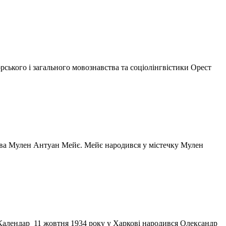
рського і загального мовознавства та соціолінгвістики Орест
ства Мулен Антуан Мейє. Мейє народився у містечку Мулен
і. Календар 11 жовтня 1934 року у Харкові народився Олександр