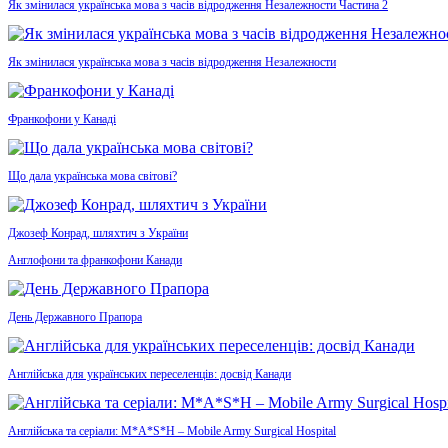
Як змінилася українська мова з часів відродження Незалежности Частина 2
Як змінилася українська мова з часів відродження Незалежности
Франкофони у Канаді
Що дала українська мова світові?
Джозеф Конрад, шляхтич з України
Англофони та франкофони Канади
День Державного Прапора
Англійська для українських переселенців: досвід Канади
Англійська та серіали: M*A*S*H – Mobile Army Surgical Hospital