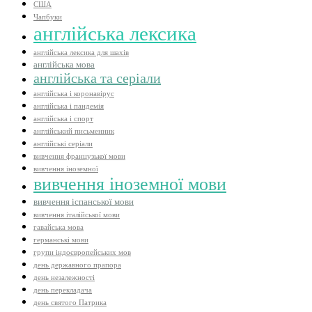
США
Чапбуки
англійська лексика
англійська лексика для шахів
англійська мова
англійська та серіали
англійська і коронавірус
англійська і пандемія
англійська і спорт
англійський письменник
англійські серіали
вивчення французької мови
вивчення іноземної
вивчення іноземної мови
вивчення іспанської мови
вивчення італійської мови
гавайська мова
германські мови
групи індоєвропейських мов
день державного прапора
день незалежності
день перекладача
день святого Патрика