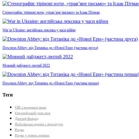
Стенографія: тірінові ноти, «трав’яне письмо» та Ісаак Пітман
War in Ukraine: англійська лексика у часи війни
Downton Abbey: від Титаніка до «Нової Ери» (частина друга)
Мовний дайджест-лютий 2022
Downton Abbey: від Титаніка до «Нової Ери» (частина перша)
Теги
ЄВІ з іноземної мови
Європейський день мов
Джозеф Конрад
Нобелівська премія з літератури
Різдво
Різдво у різних країнах