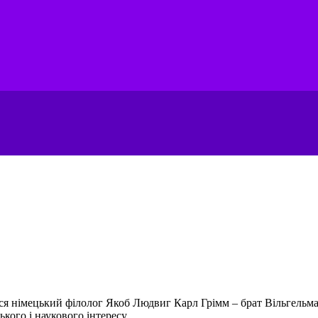
ся німецький філолог Якоб Людвиг Карл Грімм – брат Вільгельма 
ого і наукового інтересу...