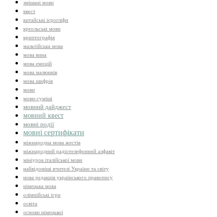
змішані мови
квест
китайські ієрогліфи
креольські мови
криптографія
мальтійська мова
мова вина
мова емоцій
мова малюнків
мова шифрів
мови
мови-суміші
мовний дайджест
мовний квест
мовні події
мовні сертифікати
міжнародна мова жестів
міжнародний радіотелефонний алфавіт
мініурок італійської мови
найвідоміші вчителі України та світу
нова редакція українського правопису
німецька мова
олімпійські ігри
освіта
основи німецької