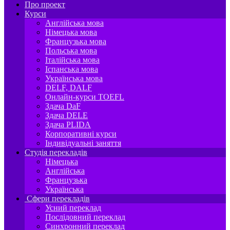
Про проект
Курси
Англійська мова
Німецька мова
Французька мова
Польська мова
Італійська мова
Іспанська мова
Українська мова
DELF, DALF
Онлайн-курси TOEFL
Здача DaF
Здача DELE
Здача PLIDA
Корпоративні курси
Індивідуальні заняття
Студія перекладів
Німецька
Англійська
Французька
Українська
Сфери перекладів
Усний переклад
Послідовний переклад
Синхронний переклад