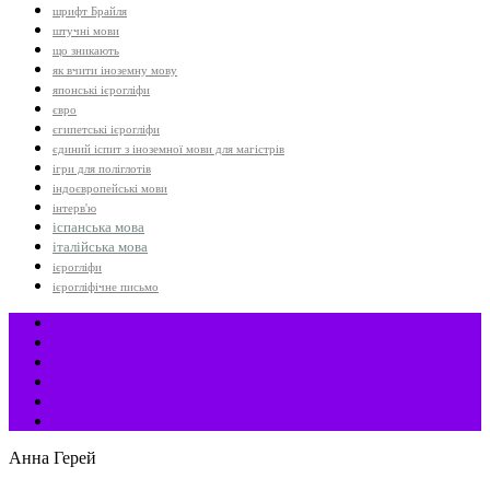
шрифт Брайля
штучні мови
що зникають
як вчити іноземну мову
японські ієрогліфи
євро
єгипетські ієрогліфи
єдиний іспит з іноземної мови для магістрів
ігри для поліглотів
індоєвропейські мови
інтерв'ю
іспанська мова
італійська мова
ієрогліфи
ієрогліфічне письмо
Анна Герей