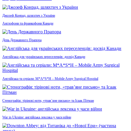
Джозеф Конрад, шляхтич з України
Англофони та франкофони Канади
День Державного Прапора
Англійська для українських переселенців: досвід Канади
Англійська та серіали: M*A*S*H – Mobile Army Surgical Hospital
Стенографія: тірінові ноти, «трав’яне письмо» та Ісаак Пітман
War in Ukraine: англійська лексика у часи війни