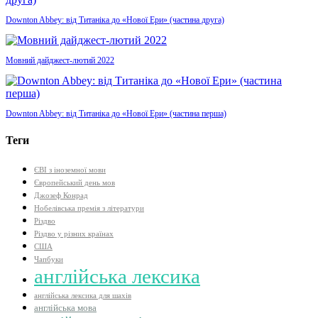
Downton Abbey: від Титаніка до «Нової Ери» (частина друга)
Мовний дайджест-лютий 2022
Downton Abbey: від Титаніка до «Нової Ери» (частина перша)
Теги
ЄВІ з іноземної мови
Європейський день мов
Джозеф Конрад
Нобелівська премія з літератури
Різдво
Різдво у різних країнах
США
Чапбуки
англійська лексика
англійська лексика для шахів
англійська мова