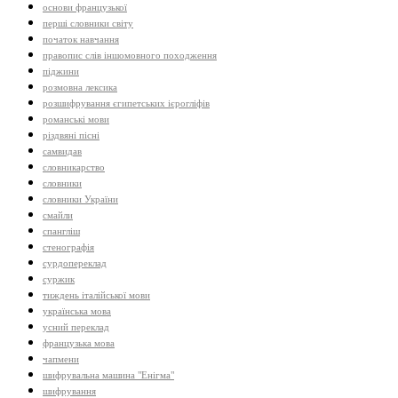
основи французької
перші словники світу
початок навчання
правопис слів іншомовного походження
піджини
розмовна лексика
розшифрування єгипетських ієрогліфів
романські мови
різдвяні пісні
самвидав
словникарство
словники
словники України
смайли
спангліш
стенографія
сурдопереклад
суржик
тиждень італійської мови
українська мова
усний переклад
французька мова
чапмени
шифрувальна машина "Енігма"
шифрування