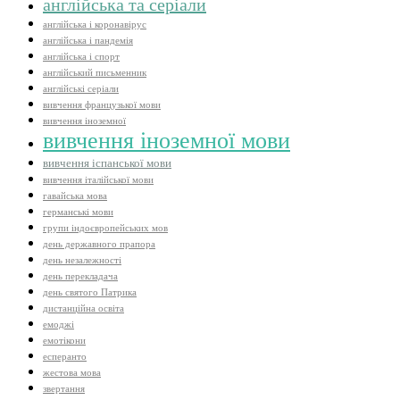
англійська та серіали
англійська і коронавірус
англійська і пандемія
англійська і спорт
англійський письменник
англійські серіали
вивчення французької мови
вивчення іноземної
вивчення іноземної мови
вивчення іспанської мови
вивчення італійської мови
гавайська мова
германські мови
групи індоєвропейських мов
день державного прапора
день незалежності
день перекладача
день святого Патрика
дистанційна освіта
емоджі
емотікони
есперанто
жестова мова
звертання