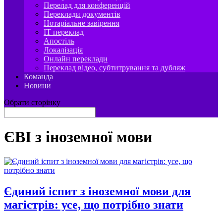
Перелад для конференцій
Переклади документів
Нотаріальне завірення
IT переклад
Апостіль
Локалізація
Онлайн переклади
Переклад відео, субтитрування та дубляж
Команда
Новини
Обрати сторінку
ЄВІ з іноземної мови
Єдиний іспит з іноземної мови для
магістрів: усе, що потрібно знати