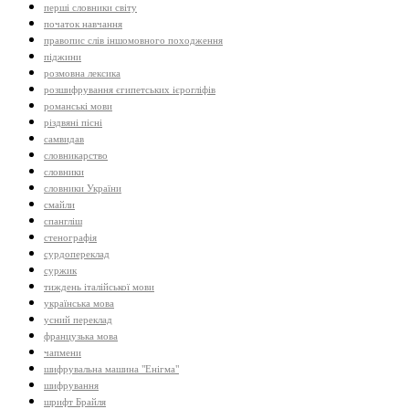
перші словники світу
початок навчання
правопис слів іншомовного походження
піджини
розмовна лексика
розшифрування єгипетських ієрогліфів
романські мови
різдвяні пісні
самвидав
словникарство
словники
словники України
смайли
спангліш
стенографія
сурдопереклад
суржик
тиждень італійської мови
українська мова
усний переклад
французька мова
чапмени
шифрувальна машина "Енігма"
шифрування
шрифт Брайля