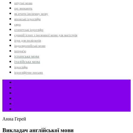
штучні мови
що зникають
як вчити іноземну мову
японські ієрогліфи
євро
єгипетські ієрогліфи
єдиний іспит з іноземної мови для магістрів
ігри для поліглотів
індоєвропейські мови
інтерв'ю
іспанська мова
італійська мова
ієрогліфи
ієрогліфічне письмо
Анна Герей
Викладач англійської мови