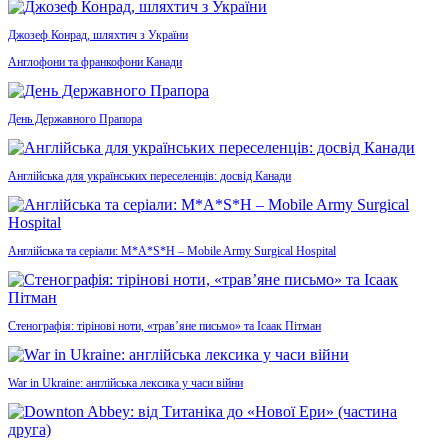
Джозеф Конрад, шляхтич з України
Англофони та франкофони Канади
День Державного Прапора
Англійська для українських переселенців: досвід Канади
Англійська та серіали: M*A*S*H – Mobile Army Surgical Hospital
Стенографія: тірінові ноти, «трав’яне письмо» та Ісаак Пітман
War in Ukraine: англійська лексика у часи війни