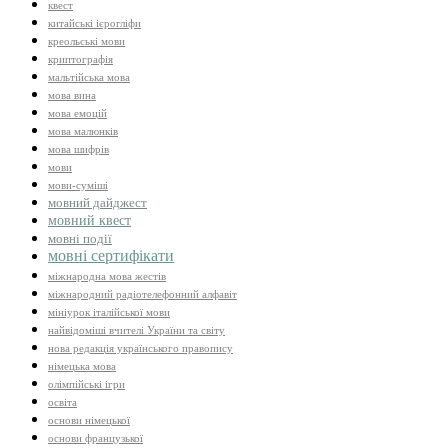
квест
китайські ієрогліфи
креольські мови
криптографія
мальтійська мова
мова вина
мова емоцій
мова малюнків
мова шифрів
мови
мови-суміші
мовний дайджест
мовний квест
мовні події
мовні сертифікати
міжнародна мова жестів
міжнародний радіотелефонний алфавіт
мініурок італійської мови
найвідоміші вчителі України та світу
нова редакція українського правопису
німецька мова
олімпійські ігри
освіта
основи німецької
основи французької