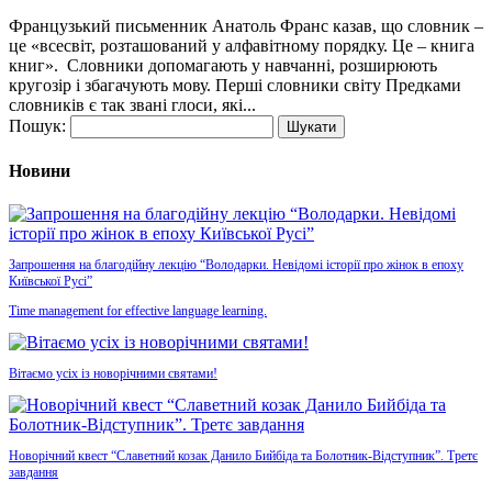
Французький письменник Анатоль Франс казав, що словник –
це «всесвіт, розташований у алфавітному порядку. Це – книга
книг». Словники допомагають у навчанні, розширюють
кругозір і збагачують мову. Перші словники світу Предками
словників є так звані глоси, які...
Пошук:
Новини
Запрошення на благодійну лекцію “Володарки. Невідомі історії про жінок в епоху
Київської Русі”
Time management for effective language learning.
Вітаємо усіх із новорічними святами!
Новорічний квест “Славетний козак Данило Бийбіда та Болотник-Відступник”. Третє
завдання