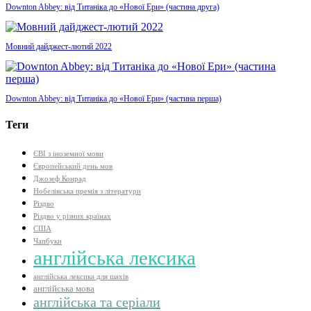
Downton Abbey: від Титаніка до «Нової Ери» (частина друга)
Мовний дайджест-лютий 2022
Downton Abbey: від Титаніка до «Нової Ери» (частина перша)
Теги
ЄВІ з іноземної мови
Європейський день мов
Джозеф Конрад
Нобелівська премія з літератури
Різдво
Різдво у різних країнах
США
Чапбуки
англійська лексика
англійська лексика для шахів
англійська мова
англійська та серіали