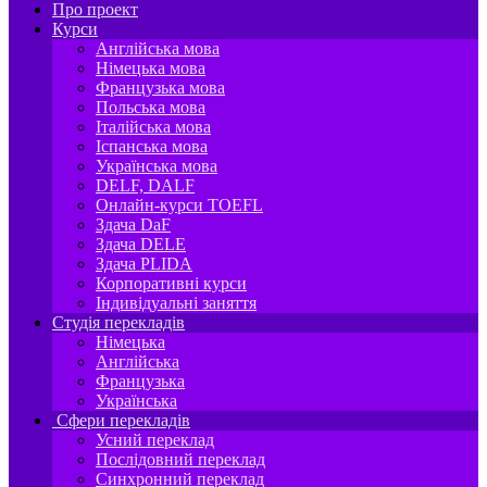
Про проект
Курси
Англійська мова
Німецька мова
Французька мова
Польська мова
Італійська мова
Іспанська мова
Українська мова
DELF, DALF
Онлайн-курси TOEFL
Здача DaF
Здача DELE
Здача PLIDA
Корпоративні курси
Індивідуальні заняття
Студія перекладів
Німецька
Англійська
Французька
Українська
Сфери перекладів
Усний переклад
Послідовний переклад
Синхронний переклад