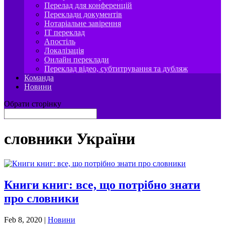
Перелад для конференцій
Переклади документів
Нотаріальне завірення
IT переклад
Апостіль
Локалізація
Онлайн переклади
Переклад відео, субтитрування та дубляж
Команда
Новини
Обрати сторінку
словники України
Книги книг: все, що потрібно знати
про словники
Feb 8, 2020
|
Новини