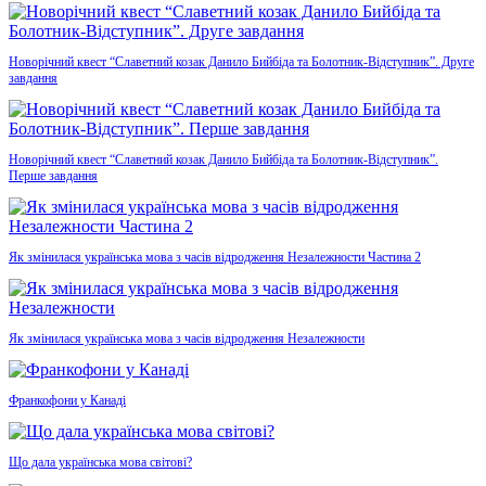
Новорічний квест “Славетний козак Данило Бийбіда та Болотник-Відступник”. Друге
завдання
Новорічний квест “Славетний козак Данило Бийбіда та Болотник-Відступник”.
Перше завдання
Як змінилася українська мова з часів відродження Незалежности Частина 2
Як змінилася українська мова з часів відродження Незалежности
Франкофони у Канаді
Що дала українська мова світові?