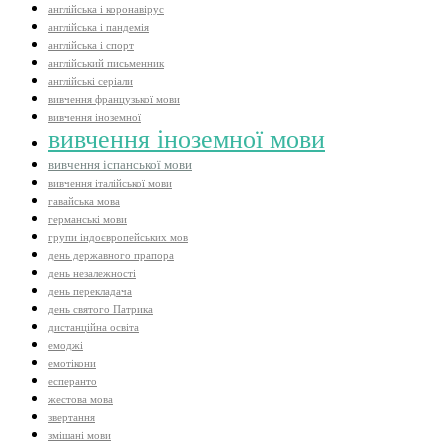
англійська і коронавірус
англійська і пандемія
англійська і спорт
англійський письменник
англійські серіали
вивчення французької мови
вивчення іноземної
вивчення іноземної мови
вивчення іспанської мови
вивчення італійської мови
гавайська мова
германські мови
групи індоєвропейських мов
день державного прапора
день незалежності
день перекладача
день святого Патрика
дистанційна освіта
емоджі
емотікони
есперанто
жестова мова
звертання
змішані мови