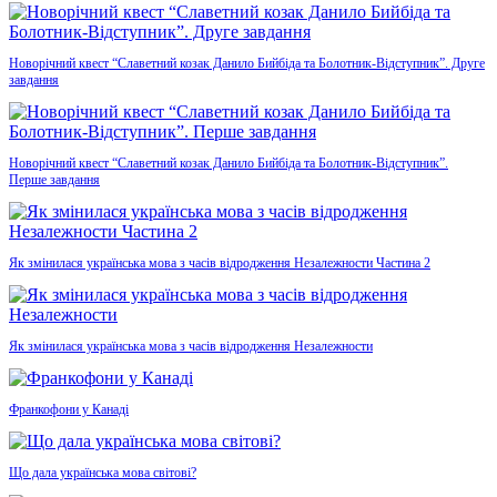
Новорічний квест “Славетний козак Данило Бийбіда та Болотник-Відступник”. Друге
завдання
Новорічний квест “Славетний козак Данило Бийбіда та Болотник-Відступник”.
Перше завдання
Як змінилася українська мова з часів відродження Незалежности Частина 2
Як змінилася українська мова з часів відродження Незалежности
Франкофони у Канаді
Що дала українська мова світові?