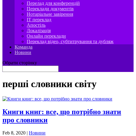
Перелад для конференцій
Переклади документів
Нотаріальне завірення
IT переклад
Апостіль
Локалізація
Онлайн переклади
Переклад відео, субтитрування та дубляж
Команда
Новини
Обрати сторінку
перші словники світу
Книги книг: все, що потрібно знати
про словники
Feb 8, 2020
|
Новини