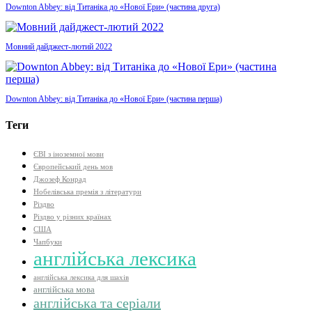
Downton Abbey: від Титаніка до «Нової Ери» (частина друга)
Мовний дайджест-лютий 2022
Downton Abbey: від Титаніка до «Нової Ери» (частина перша)
Теги
ЄВІ з іноземної мови
Європейський день мов
Джозеф Конрад
Нобелівська премія з літератури
Різдво
Різдво у різних країнах
США
Чапбуки
англійська лексика
англійська лексика для шахів
англійська мова
англійська та серіали