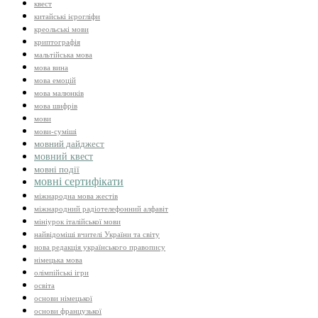
квест
китайські ієрогліфи
креольські мови
криптографія
мальтійська мова
мова вина
мова емоцій
мова малюнків
мова шифрів
мови
мови-суміші
мовний дайджест
мовний квест
мовні події
мовні сертифікати
міжнародна мова жестів
міжнародний радіотелефонний алфавіт
мініурок італійської мови
найвідоміші вчителі України та світу
нова редакція українського правопису
німецька мова
олімпійські ігри
освіта
основи німецької
основи французької