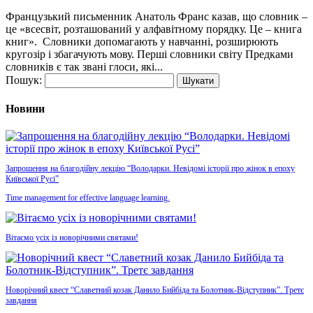
Французький письменник Анатоль Франс казав, що словник –
це «всесвіт, розташований у алфавітному порядку. Це – книга
книг». Словники допомагають у навчанні, розширюють
кругозір і збагачують мову. Перші словники світу Предками
словників є так звані глоси, які...
Пошук:
Новини
Запрошення на благодійну лекцію “Володарки. Невідомі історії про жінок в епоху
Київської Русі”
Time management for effective language learning.
Вітаємо усіх із новорічними святами!
Новорічний квест “Славетний козак Данило Бийбіда та Болотник-Відступник”. Третє
завдання