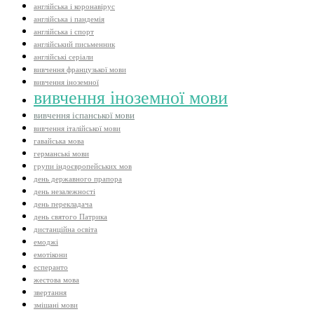
англійська і коронавірус
англійська і пандемія
англійська і спорт
англійський письменник
англійські серіали
вивчення французької мови
вивчення іноземної
вивчення іноземної мови
вивчення іспанської мови
вивчення італійської мови
гавайська мова
германські мови
групи індоєвропейських мов
день державного прапора
день незалежності
день перекладача
день святого Патрика
дистанційна освіта
емоджі
емотікони
есперанто
жестова мова
звертання
змішані мови