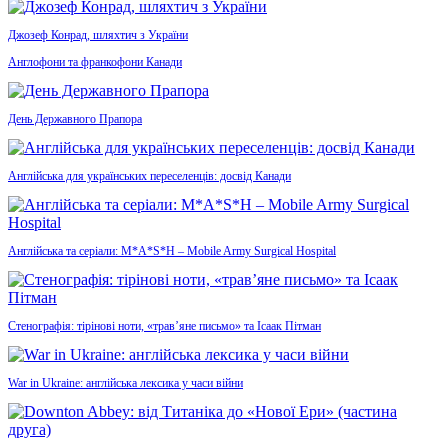
Джозеф Конрад, шляхтич з України
Англофони та франкофони Канади
День Державного Прапора
Англійська для українських переселенців: досвід Канади
Англійська та серіали: M*A*S*H – Mobile Army Surgical Hospital
Стенографія: тірінові ноти, «трав’яне письмо» та Ісаак Пітман
War in Ukraine: англійська лексика у часи війни