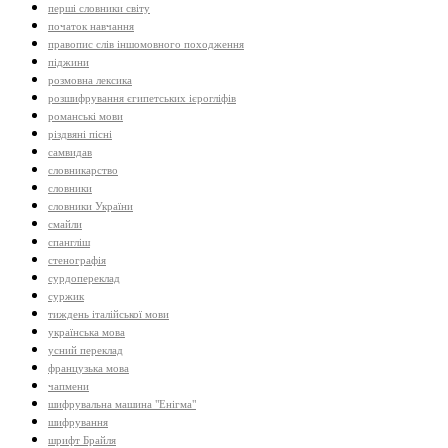
перші словники світу
початок навчання
правопис слів іншомовного походження
піджини
розмовна лексика
розшифрування єгипетських ієрогліфів
романські мови
різдвяні пісні
самвидав
словникарство
словники
словники України
смайли
спангліш
стенографія
сурдопереклад
суржик
тиждень італійської мови
українська мова
усний переклад
французька мова
чапмени
шифрувальна машина "Енігма"
шифрування
шрифт Брайля