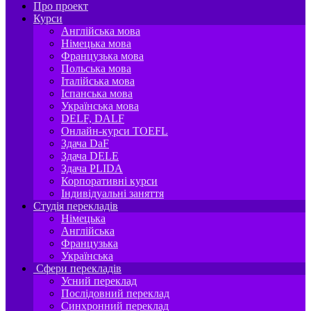
Про проект
Курси
Англійська мова
Німецька мова
Французька мова
Польська мова
Італійська мова
Іспанська мова
Українська мова
DELF, DALF
Онлайн-курси TOEFL
Здача DaF
Здача DELE
Здача PLIDA
Корпоративні курси
Індивідуальні заняття
Студія перекладів
Німецька
Англійська
Французька
Українська
Сфери перекладів
Усний переклад
Послідовний переклад
Синхронний переклад