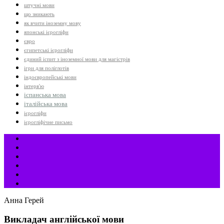
штучні мови
що зникають
як вчити іноземну мову
японські ієрогліфи
євро
єгипетські ієрогліфи
єдиний іспит з іноземної мови для магістрів
ігри для поліглотів
індоєвропейські мови
інтерв'ю
іспанська мова
італійська мова
ієрогліфи
ієрогліфічне письмо
Анна Герей
Викладач англійської мови