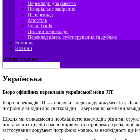
Переклади документів
Нотаріальне завірення
IT переклад
Апостіль
Локалізація
Онлайн переклади
Переклад відео, субтитрування та дубляж
Команда
Новини
Обрати сторінку
Українська
Бюро офіційних перекладів української мови JIT
Бюро перекладів JIT — послуги з перекладу документів у Львові,
потрібні у вихідні або святкові дні – двері нашої компанії завжд
Щодня ми стикаємося з необхідністю взаємодії з різними стру
поставлених цілей і вчасно вирішувати проблеми, треба, щоб д
застосування документ потрібною мовою, за необхідності ще й 