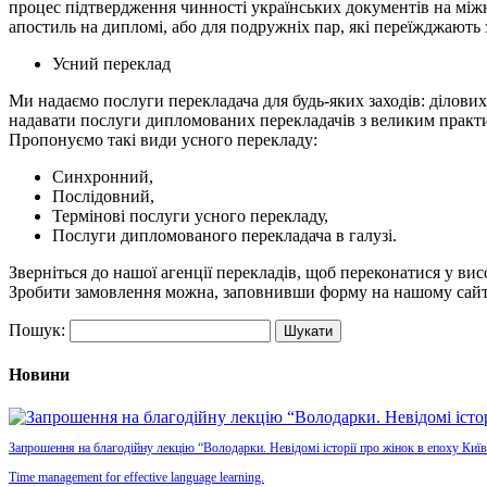
процес підтвердження чинності українських документів на між
апостиль на дипломі, або для подружніх пар, які переїжджають 
Усний переклад
Ми надаємо послуги перекладача для будь-яких заходів: ділових
надавати послуги дипломованих перекладачів з великим практи
Пропонуємо такі види усного перекладу:
Синхронний,
Послідовний,
Термінові послуги усного перекладу,
Послуги дипломованого перекладача в галузі.
Зверніться до нашої агенції перекладів, щоб переконатися у вис
Зробити замовлення можна, заповнивши форму на нашому сайті,
Пошук:
Новини
Запрошення на благодійну лекцію “Володарки. Невідомі історії про жінок в епоху Київ
Time management for effective language learning.