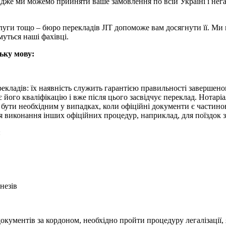
, адже ми можемо прийняти ваше замовлення по всій Україні і не
луги тощо – бюро перекладів JIT допоможе вам досягнути її. Ми 
ьмуться наші фахівці.
ьку мову:
екладів: їх наявність служить гарантією правильності завершено
є його кваліфікацію і вже після цього засвідчує переклад. Нотар
 бути необхідним у випадках, коли офіційні документи є частин
я виконання інших офіційних процедур, наприклад, для поїздок з
:
незів
документів за кордоном, необхідно пройти процедуру легалізаці