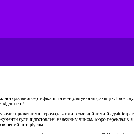
 нотаріальної сертифікації та консультування фахівців. І все сл
и відчинені!
ктурами: приватними і громадськими, комерційними й адміністр
окументи були підготовлені належним чином. Бюро перекладів JI
завірений нотаріусом.