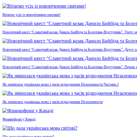
Вітаємо усіх із новорічними святами!
Новорічний квест “Славетний козак Данило Бийбіда та Болотник-Відступник”. Третє з
Новорічний квест “Славетний козак Данило Бийбіда та Болотник-Відступник”. Друге з
Новорічний квест “Славетний козак Данило Бийбіда та Болотник-Відступник”. Перше 
Як змінилася українська мова з часів відродження Незалежности Частина 2
Як змінилася українська мова з часів відродження Незалежности
Франкофони у Канаді
Що дала українська мова світові?