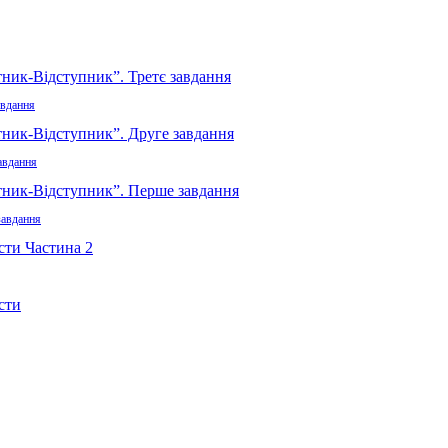
авдання
авдання
завдання