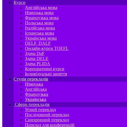
Курси
Англійська мова
Німецька мова
Французька мова
Польська мова
Італійська мова
Іспанська мова
Українська мова
DELF, DALF
Онлайн-курси TOEFL
Здача DaF
Здача DELE
Здача PLIDA
Корпоративні курси
Індивідуальні заняття
Студія перекладів
Німецька
Англійська
Французька
Українська
Сфери перекладів
Усний переклад
Послідовний переклад
Синхронний переклад
Перелад для конференцій