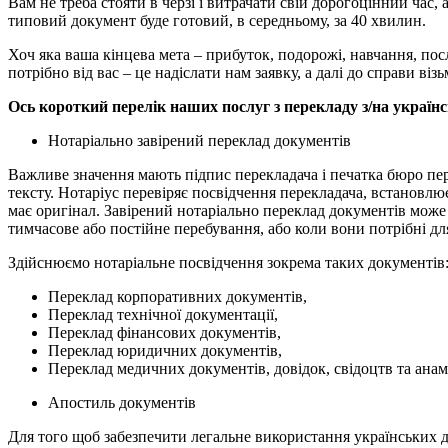
Вам не треба стояти в черзі і витрачати свій дорогоцінний час
типовий документ буде готовий, в середньому, за 40 хвилин.
Хоч яка ваша кінцева мета – прибуток, подорожі, навчання, пос
потрібно від вас – це надіслати нам заявку, а далі до справи віз
Ось короткий перелік наших послуг з перекладу з/на українс
Нотаріально завірений переклад документів
Важливе значення мають підпис перекладача і печатка бюро пер
тексту. Нотаріус перевіряє посвідчення перекладача, встановлю
має оригінал. Завірений нотаріально переклад документів може
тимчасове або постійне перебування, або коли вони потрібні дл
Здійснюємо нотаріальне посвідчення зокрема таких документів
Переклад корпоративних документів,
Переклад технічної документації,
Переклад фінансових документів,
Переклад юридичних документів,
Переклад медичних документів, довідок, свідоцтв та анам
Апостиль документів
Для того щоб забезпечити легальне використання українських 