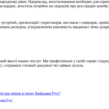
народному рівні. Наприклад, апостилювання необхідне для отрим
за кордон, апостиль потрібен на свідоцтві про реєстрацію шлюбу.
 зустрічей, презентацій і переговорів, виставок і семінарів, пр
чним досвідом, усвідомлюючи важливість завдання і чітко дотри
окій якості наших послуг. Ми професіонали у своїй справі і підх
 і отримати готовий документ без зайвих зусиль.
ської Русі”