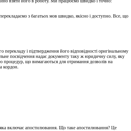
гайно взяти його в роботу. Ми працюємо швидко і точно:
перекладаємо з багатьох мов швидко, якісно і доступно. Все, що
го перекладу і підтвердження його відповідності оригінальному
іальне посвідчення надає документу таку ж юридичну силу, яку
ою процедур, що вимагаються для отримання дозволів на
а кордон.
ї, яка включає апостилювання. Що таке апостилювання? Це