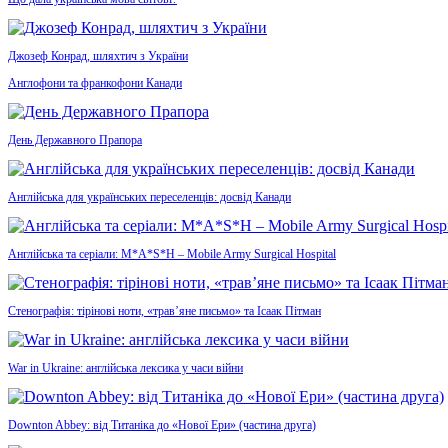
Джозеф Конрад, шляхтич з України
Англофони та франкофони Канади
День Державного Прапора
Англійська для українських переселенців: досвід Канади
Англійська та серіали: M*A*S*H – Mobile Army Surgical Hospital
Стенографія: тірінові ноти, «трав’яне письмо» та Ісаак Пітман
War in Ukraine: англійська лексика у часи війни
Downton Abbey: від Титаніка до «Нової Ери» (частина друга)