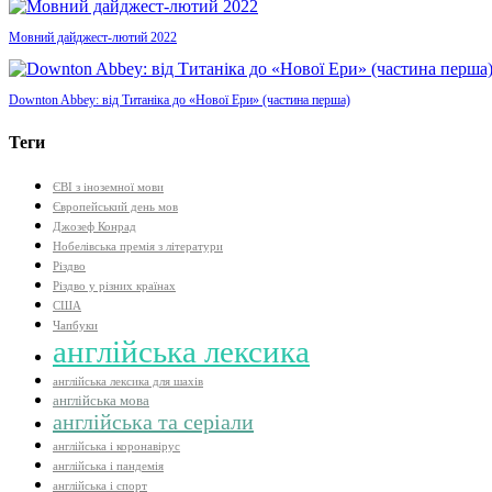
Мовний дайджест-лютий 2022
Downton Abbey: від Титаніка до «Нової Ери» (частина перша)
Теги
ЄВІ з іноземної мови
Європейський день мов
Джозеф Конрад
Нобелівська премія з літератури
Різдво
Різдво у різних країнах
США
Чапбуки
англійська лексика
англійська лексика для шахів
англійська мова
англійська та серіали
англійська і коронавірус
англійська і пандемія
англійська і спорт