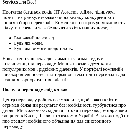
Services для Вас!
Протягом багатьох років JIT.Academy займає лідируючі
позиції на ринку, незважаючи на велику конкуренцію з
іншими бюро перекладів. Кожен клієнт отримує можливість
відчути переваги та забезпечити якість наших послуг:
Будь-який переклад.
Будь-які мови.
Будь-які вимоги щодо тексту.
Наша агенція перекладів займається всіма видами
інтерпретації та перекладу. Ми працюємо з десятками
популярних мов і рідкісних діалектів. У портфелі компанії є
високорівневі послуги та термінові тематичні переклади для
великих корпоративних клієнтів.
Послуги перекладу «під ключ»
Центр перекладу робить все можливе, щоб кожен клієнт
отримав бажаний результат без необхідності турбуватися про
деталі. Ми можемо засвідчити готовий переклад, нотаріально
завірити в Києві, Львові та загалом в Україні. А також подбати
про оренду необхідного обладнання для синхронного
перекладу.