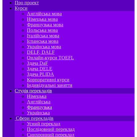
Про проект
Курси
Англійська мова
Німецька мова
Французька мова
Польська мова
Італійська мова
Іспанська мова
Українська мова
DELF, DALF
Онлайн-курси TOEFL
Здача DaF
Здача DELE
Здача PLIDA
Корпоративні курси
Індивідуальні заняття
Студія перекладів
Німецька
Англійська
Французька
Українська
Сфери перекладів
Усний переклад
Послідовний переклад
Синхронний переклад