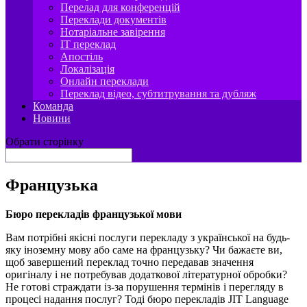
Перелад для конференцій
Переклади документів
Нотаріальне завірення
IT переклад
Апостіль
Локалізація
Онлайн переклади
Переклад відео, субтитрування та дубляж
Команда
Новини
Обрати сторінку
Французька
Бюро перекладів французької мови
Вам потрібні якісні послуги перекладу з української на будь-
яку іноземну мову або саме на французьку? Чи бажаєте ви,
щоб завершений переклад точно передавав значення
оригіналу і не потребував додаткової літературної обробки?
Не готові страждати із-за порушення термінів і перегляду в
процесі надання послуг? Тоді бюро перекладів JIT Language