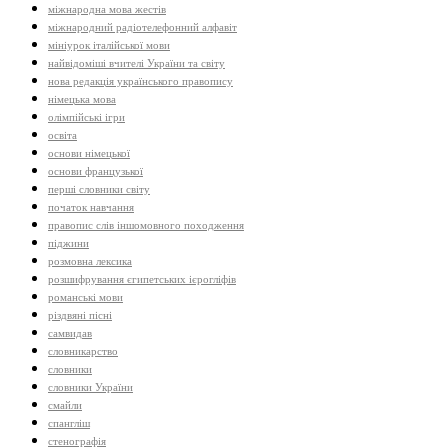
міжнародна мова жестів
міжнародний радіотелефонний алфавіт
мініурок італійської мови
найвідоміші вчителі України та світу
нова редакція українського правопису
німецька мова
олімпійські ігри
освіта
основи німецької
основи французької
перші словники світу
початок навчання
правопис слів іншомовного походження
піджини
розмовна лексика
розшифрування єгипетських ієрогліфів
романські мови
різдвяні пісні
самвидав
словникарство
словники
словники України
смайли
спангліш
стенографія