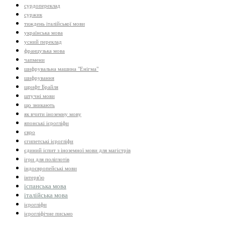
сурдопереклад
суржик
тиждень італійської мови
українська мова
усний переклад
французька мова
чапмени
шифрувальна машина "Енігма"
шифрування
шрифт Брайля
штучні мови
що зникають
як вчити іноземну мову
японські ієрогліфи
євро
єгипетські ієрогліфи
єдиний іспит з іноземної мови для магістрів
ігри для поліглотів
індоєвропейські мови
інтерв'ю
іспанська мова
італійська мова
ієрогліфи
ієрогліфічне письмо