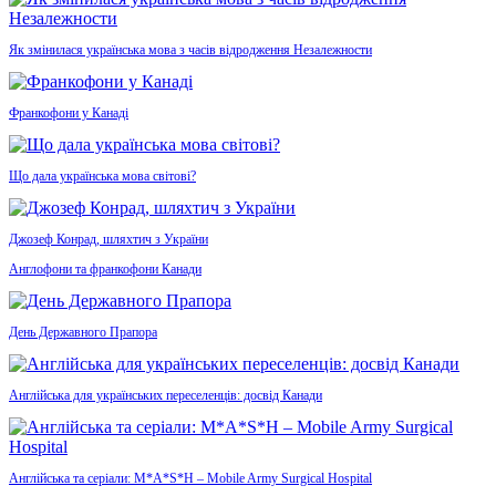
Як змінилася українська мова з часів відродження Незалежности
Франкофони у Канаді
Що дала українська мова світові?
Джозеф Конрад, шляхтич з України
Англофони та франкофони Канади
День Державного Прапора
Англійська для українських переселенців: досвід Канади
Англійська та серіали: M*A*S*H – Mobile Army Surgical Hospital