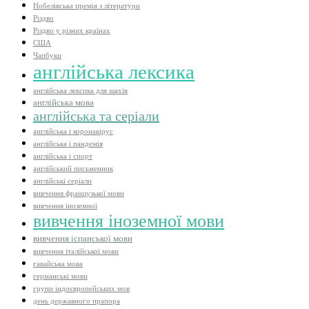
Нобелівська премія з літератури
Різдво
Різдво у різних країнах
США
Чапбуки
англійська лексика
англійська лексика для шахів
англійська мова
англійська та серіали
англійська і коронавірус
англійська і пандемія
англійська і спорт
англійський письменник
англійські серіали
вивчення французької мови
вивчення іноземної
вивчення іноземної мови
вивчення іспанської мови
вивчення італійської мови
гавайська мова
германські мови
групи індоєвропейських мов
день державного прапора