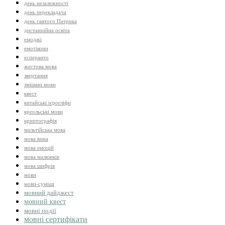
день незалежності
день перекладача
день святого Патрика
дистанційна освіта
емоджі
емотікони
есперанто
жестова мова
звертання
змішані мови
квест
китайські ієрогліфи
креольські мови
криптографія
мальтійська мова
мова вина
мова емоцій
мова малюнків
мова шифрів
мови
мови-суміші
мовний дайджест
мовний квест
мовні події
мовні сертифікати