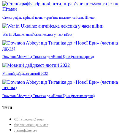
Стенографія: тірінові ноти, «трав’яне письмо» та Ісаак Пітман
War in Ukraine: англійська лексика у часи війни
Downton Abbey: від Титаніка до «Нової Ери» (частина друга)
Мовний дайджест-лютий 2022
Downton Abbey: від Титаніка до «Нової Ери» (частина перша)
Теги
ЄВІ з іноземної мови
Європейський день мов
Джозеф Конрад