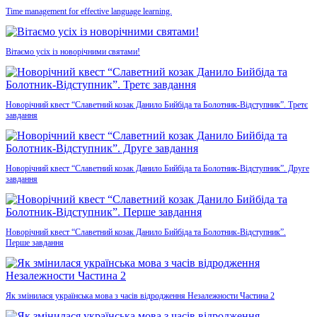
Time management for effective language learning.
Вітаємо усіх із новорічними святами!
Новорічний квест “Славетний козак Данило Бийбіда та Болотник-Відступник”. Третє
завдання
Новорічний квест “Славетний козак Данило Бийбіда та Болотник-Відступник”. Друге
завдання
Новорічний квест “Славетний козак Данило Бийбіда та Болотник-Відступник”.
Перше завдання
Як змінилася українська мова з часів відродження Незалежности Частина 2