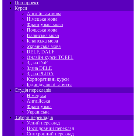
Про проект
Курси
Англійська мова
Німецька мова
Французька мова
Польська мова
Італійська мова
Іспанська мова
Українська мова
DELF, DALF
Онлайн-курси TOEFL
Здача DaF
Здача DELE
Здача PLIDA
Корпоративні курси
Індивідуальні заняття
Студія перекладів
Німецька
Англійська
Французька
Українська
Сфери перекладів
Усний переклад
Послідовний переклад
Синхронний переклад