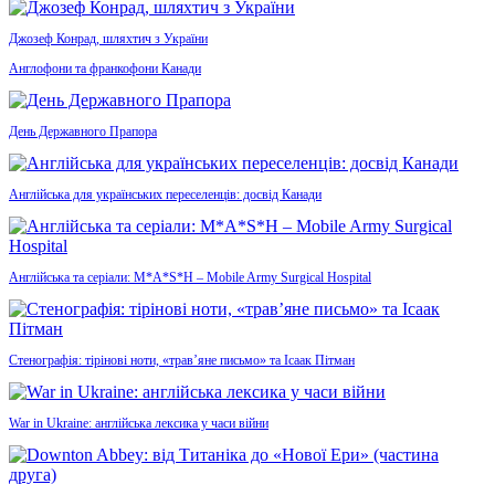
Джозеф Конрад, шляхтич з України
Англофони та франкофони Канади
День Державного Прапора
Англійська для українських переселенців: досвід Канади
Англійська та серіали: M*A*S*H – Mobile Army Surgical Hospital
Стенографія: тірінові ноти, «трав’яне письмо» та Ісаак Пітман
War in Ukraine: англійська лексика у часи війни