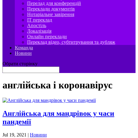
Перелад для конференцій
Переклади документів
Нотаріальне завірення
IT переклад
Апостіль
Локалізація
Онлайн переклади
Переклад відео, субтитрування та дубляж
Команда
Новини
Обрати сторінку
англійська і коронавірус
Англійська для мандрівок у часи
пандемії
Jul 19, 2021
|
Новини