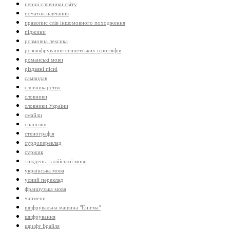
перші словники світу
початок навчання
правопис слів іншомовного походження
піджини
розмовна лексика
розшифрування єгипетських ієрогліфів
романські мови
різдвяні пісні
самвидав
словникарство
словники
словники України
смайли
спангліш
стенографія
сурдопереклад
суржик
тиждень італійської мови
українська мова
усний переклад
французька мова
чапмени
шифрувальна машина "Енігма"
шифрування
шрифт Брайля