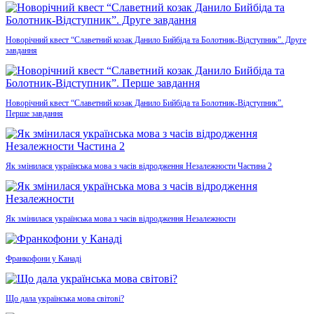
Новорічний квест “Славетний козак Данило Бийбіда та Болотник-Відступник”. Друге
завдання
Новорічний квест “Славетний козак Данило Бийбіда та Болотник-Відступник”.
Перше завдання
Як змінилася українська мова з часів відродження Незалежности Частина 2
Як змінилася українська мова з часів відродження Незалежности
Франкофони у Канаді
Що дала українська мова світові?