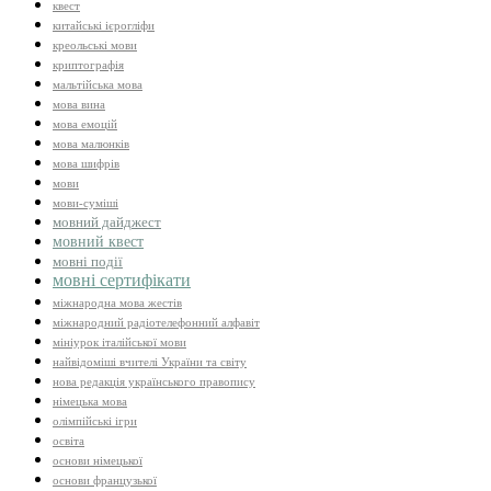
квест
китайські ієрогліфи
креольські мови
криптографія
мальтійська мова
мова вина
мова емоцій
мова малюнків
мова шифрів
мови
мови-суміші
мовний дайджест
мовний квест
мовні події
мовні сертифікати
міжнародна мова жестів
міжнародний радіотелефонний алфавіт
мініурок італійської мови
найвідоміші вчителі України та світу
нова редакція українського правопису
німецька мова
олімпійські ігри
освіта
основи німецької
основи французької