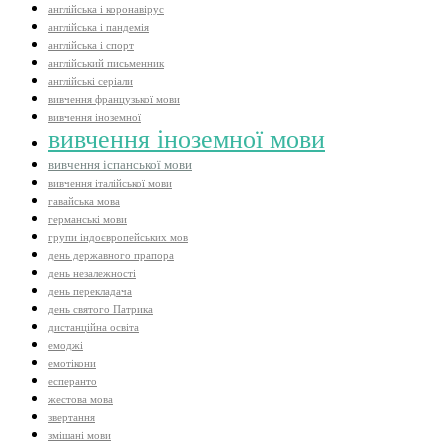
англійська і коронавірус
англійська і пандемія
англійська і спорт
англійський письменник
англійські серіали
вивчення французької мови
вивчення іноземної
вивчення іноземної мови
вивчення іспанської мови
вивчення італійської мови
гавайська мова
германські мови
групи індоєвропейських мов
день державного прапора
день незалежності
день перекладача
день святого Патрика
дистанційна освіта
емоджі
емотікони
есперанто
жестова мова
звертання
змішані мови