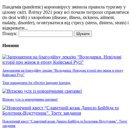
Пандемія (pandemic) коронавірусу змінила правила туризму у
цілому світі. Влітку 2021 року всі почали потрохи справлятися
(to deal with) з хворобою (disease, illness, sickness, ailment,
malady, disorder), оговтуватися від стресу (stress, distress, strain) і
відкривати...
Пошук:
Новини
Запрошення на благодійну лекцію “Володарки. Невідомі історії про жінок в епоху
Київської Русі”
Time management for effective language learning.
Вітаємо усіх із новорічними святами!
Новорічний квест “Славетний козак Данило Бийбіда та Болотник-Відступник”. Третє
завдання