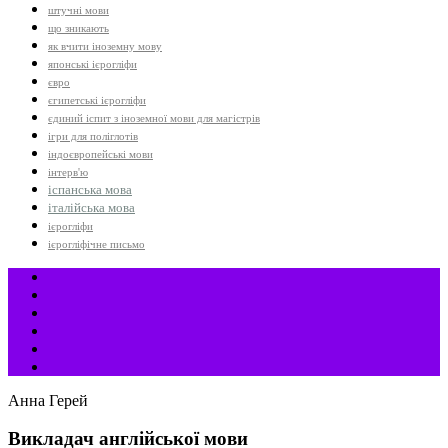
штучні мови
що зникають
як вчити іноземну мову
японські ієрогліфи
євро
єгипетські ієрогліфи
єдиний іспит з іноземної мови для магістрів
ігри для поліглотів
індоєвропейські мови
інтерв'ю
іспанська мова
італійська мова
ієрогліфи
ієрогліфічне письмо
Анна Герей
Викладач англійської мови