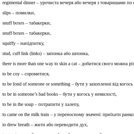
regimental dinner – урочиста вечеря або вечеря з товаришами по 
slips – помилки,
snuff boxes – табакерки,
snuff boxes – табакерки,
squiffy – напідпитку,
stud, cuff link (links) – запонка або шпонка,
there is more than one way to skin a cat – добитися свого можна 
to be coy – соромитися,
to be fond of someone or something – бути у захопленні від когось
to be in someone’s bad books – бути у когось у немилості,
to be in the soup – потрапити у халепу,
to came on the milk train – у переносному значені: приїхати ра
to drew breath – жити або переводити дух,