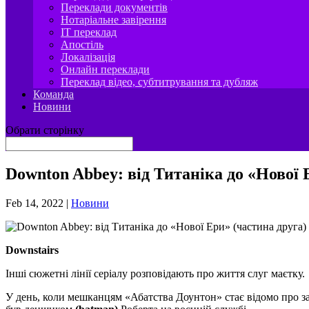
Переклади документів
Нотаріальне завірення
IT переклад
Апостіль
Локалізація
Онлайн переклади
Переклад відео, субтитрування та дубляж
Команда
Новини
Обрати сторінку
Downton Abbey: від Титаніка до «Нової 
Feb 14, 2022
|
Новини
Downstairs
Інші сюжетні лінії серіалу розповідають про життя слуг маєтку.
У день, коли мешканцям «Абатства Доунтон» стає відомо про з