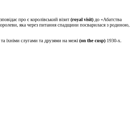
зповідає про є королівський візит
(royal visit)
до
«Абатства
оролеви, яка через питання спадщини посварилася з родиною,
 та їхніми слугами та друзями на межі
(on the cusp)
1930-х.