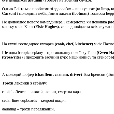
був денщиком
(batman)
Роберта на воєнній службі.
Однак Бейтс має проблеми зі здоров’ям – він кульгає
(to limp, t
Carson)
і молодими амбіційним лакеєм
(footman)
Томасом Бер
Не долюблює нового камердинера і камеристка чи покоївка
(la
маєтку місіс Х’юз
(Elsie Hughes)
, яка відповідає за всіх служа
На кухні господарює кухарка
(cook, chef, kitchener)
місіс Патм
Ще одна історія серіалу – про молодшу покоївку Гвен
(Gwen Ha
(typewriter)
і проходить заочний курс машинопису та стеногра
А молодий шофер
(chauffeur, carman, driver)
Том Бренсон
(To
Трохи лексики з серіалу:
capital offence – важкий злочин, смертна кара,
cedar-lines cupboards – кедрові шафи,
daunting – трохи переляканий,