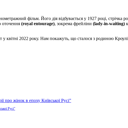
ометражний фільм. Його дія відбувається у 1927 році, стрічка ро
го оточення
(royal entourage)
, зокрема фрейліни
(lady-in-waiting)
к
т у квітні 2022 року. Нам покажуть, що сталося з родиною Кроулі
ської Русі”