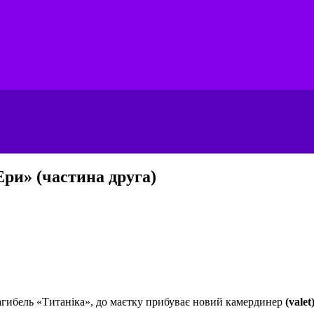
Ери» (частина друга)
агибель «Титаніка», до маєтку прибуває новий камердинер
(valet