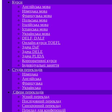
Курси
Англійська мова
Німецька мова
Французька мова
Польська мова
Італійська мова
Іспанська мова
Українська мова
DELF, DALF
Онлайн-курси TOEFL
Здача DaF
Здача DELE
Здача PLIDA
Корпоративні курси
Індивідуальні заняття
Студія перекладів
Німецька
Англійська
Французька
Українська
Сфери перекладів
Усний переклад
Послідовний переклад
Синхронний переклад
Перелад для конференцій