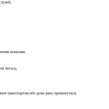
службі,
різними шляхами,
 чи чогось,
нковим транспортом або дуже рано прокинутися,