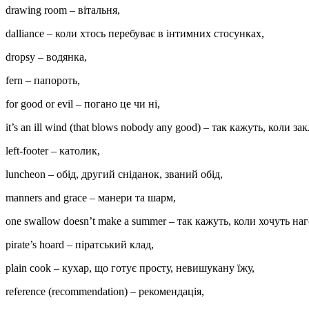
drawing room – вітальня,
dalliance – коли хтось перебуває в інтимних стосунках,
dropsy – водянка,
fern – папороть,
for good or evil – погано це чи ні,
it’s an ill wind (that blows nobody any good) – так кажуть, коли 
left-footer – католик,
luncheon – обід, другий сніданок, званий обід,
manners and grace – манери та шарм,
one swallow doesn’t make a summer – так кажуть, коли хочуть на
pirate’s hoard – піратський клад,
plain cook – кухар, що готує просту, невишукану їжу,
reference (recommendation) – рекомендація,