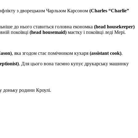
онфлікту з дворецьким Чарльзом Карсоном
(Charles “Charlie”
льніше до нього ставиться головна економка
(head housekeeper)
вній покоївці
(head housemaid)
маєтку і покоївці леді Мері.
Mason)
, яка згодом стає помічником кухаря
(assistant cook)
.
eptionist)
. Для цього вона таємно купує друкарську машинку
у доньку родини Кроулі.