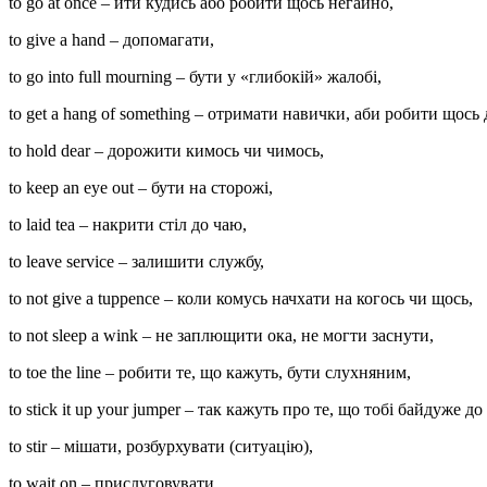
to go at once – йти кудись або робити щось негайно,
to give a hand – допомагати,
to go into full mourning – бути у «глибокій» жалобі,
to get a hang of something – отримати навички, аби робити щось 
to hold dear – дорожити кимось чи чимось,
to keep an eye out – бути на сторожі,
to laid tea – накрити стіл до чаю,
to leave service – залишити службу,
to not give a tuppence – коли комусь начхати на когось чи щось,
to not sleep a wink – не заплющити ока, не могти заснути,
to toe the line – робити те, що кажуть, бути слухняним,
to stick it up your jumper – так кажуть про те, що тобі байдуже д
to stir – мішати, розбурхувати (ситуацію),
to wait on – прислуговувати.