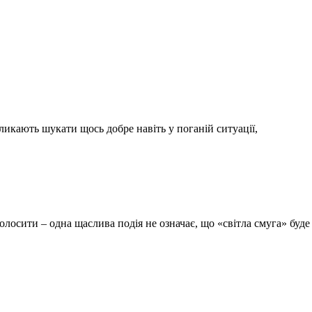
закликають шукати щось добре навіть у поганій ситуації,
голосити – одна щаслива подія не означає, що «світла смуга» буд