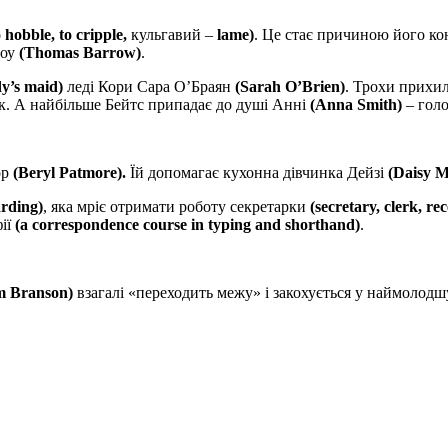
o hobble, to cripple,
кульгавий –
lame)
. Це стає причиною його к
роу
(Thomas Barrow)
.
dy’s maid)
леді Кори Сара О’Браян
(Sarah O’Brien)
. Трохи прихи
нок. А найбільше Бейтс припадає до душі Анні
(Anna Smith)
– голо
ор
(Beryl Patmore).
Їй допомагає кухонна дівчинка Дейзі
(Daisy 
rding)
, яка мріє отримати роботу секретарки
(secretary, clerk, rec
фії
(a correspondence course in typing and shorthand)
.
m Branson)
взагалі «переходить межу» і закохується у наймолодш