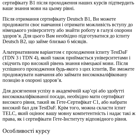
сертифікату B1 після проходження наших курсів підтвердить
ваше знання мови на цьому рівні.
Після отримання сертифікату Deutsch B1, Ви можете
продовжити своє навчання і отримати можливість вступу до
німецького університету або знайти роботу в галузі охорони
здоров’я. Для цього Вам необхідно підготуватися до іспиту
Deutsch B2, що займе близько 6 місяців.
Альтернативним варіантом є проходження іспиту TestDaF
(TDN 3 і TDN 4), який також приймається університетами і
свідчить про високий рівень знання німецької мови. Після
успішного проходження будь-якого з цих іспитів, Ви зможете
продовжувати навчання або займати висококваліфіковану
позицію в охороні здоров’я.
Для досягнення успіху в академічній кар’єрі або здобутті
висококваліфікованої посади, необхідно мати сертифікат
високого рівня, такий як Гете-Сертифікат С1, або набрати
високий бал для TestDaF. Крім того, можна скласти іспит
TELC, який оцінює вашу мовну компетентність і надає такі ж
права, як і сертифікати Гете-Інституту відповідного рівня.
Особливості курсу