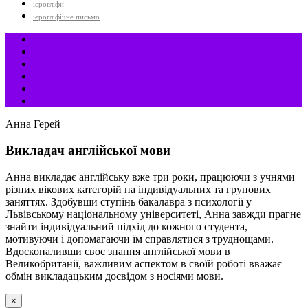
ієрогліфи
ієрогліфічне письмо
Анна Герей
Викладач англійської мови
Анна викладає англійську вже три роки, працюючи з учнями
різних вікових категорій на індивідуальних та групових
заняттях. Здобувши ступінь бакалавра з психології у
Львівському національному університеті, Анна завжди прагне
знайти індивідуальний підхід до кожного студента,
мотивуючи і допомагаючи їм справлятися з труднощами.
Вдосконаливши своє знання англійської мови в
Великобританії, важливим аспектом в своїй роботі вважає
обмін викладацьким досвідом з носіями мови.
×