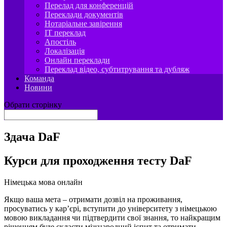
Перелад для конференцій
Переклади документів
Нотаріальне завірення
IT переклад
Апостіль
Локалізація
Онлайн переклади
Переклад відео, субтитрування та дубляж
Команда
Новини
Обрати сторінку
Здача DaF
Курси для проходження тесту DaF
Німецька мова онлайн
Якщо ваша мета – отримати дозвіл на проживання,
просуватись у кар’єрі, вступити до університету з німецькою
мовою викладання чи підтвердити свої знання, то найкращим
рішенням буде скласти міжнародний іспит та отримати