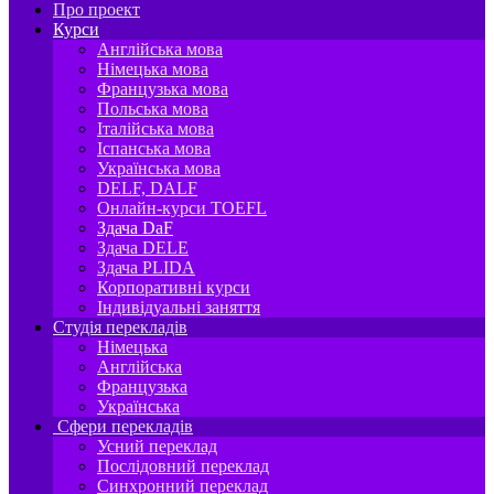
Про проект
Курси
Англійська мова
Німецька мова
Французька мова
Польська мова
Італійська мова
Іспанська мова
Українська мова
DELF, DALF
Онлайн-курси TOEFL
Здача DaF
Здача DELE
Здача PLIDA
Корпоративні курси
Індивідуальні заняття
Студія перекладів
Німецька
Англійська
Французька
Українська
Сфери перекладів
Усний переклад
Послідовний переклад
Синхронний переклад