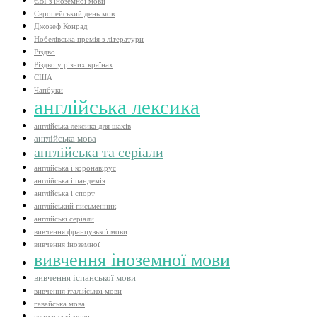
ЄВІ з іноземної мови
Європейський день мов
Джозеф Конрад
Нобелівська премія з літератури
Різдво
Різдво у різних країнах
США
Чапбуки
англійська лексика
англійська лексика для шахів
англійська мова
англійська та серіали
англійська і коронавірус
англійська і пандемія
англійська і спорт
англійський письменник
англійські серіали
вивчення французької мови
вивчення іноземної
вивчення іноземної мови
вивчення іспанської мови
вивчення італійської мови
гавайська мова
германські мови