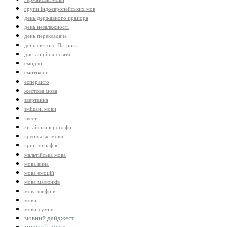
групи індоєвропейських мов
день державного прапора
день незалежності
день перекладача
день святого Патрика
дистанційна освіта
емоджі
емотікони
есперанто
жестова мова
звертання
змішані мови
квест
китайські ієрогліфи
креольські мови
криптографія
мальтійська мова
мова вина
мова емоцій
мова малюнків
мова шифрів
мови
мови-суміші
мовний дайджест
мовний квест