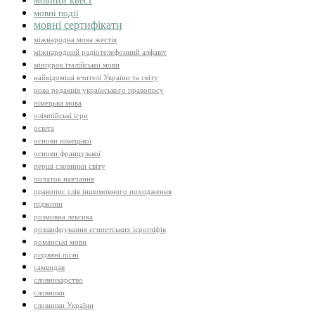
мовні події
мовні сертифікати
міжнародна мова жестів
міжнародний радіотелефонний алфавіт
мініурок італійської мови
найвідоміші вчителі України та світу
нова редакція українського правопису
німецька мова
олімпійські ігри
освіта
основи німецької
основи французької
перші словники світу
початок навчання
правопис слів іншомовного походження
піджини
розмовна лексика
розшифрування єгипетських ієрогліфів
романські мови
різдвяні пісні
самвидав
словникарство
словники
словники України