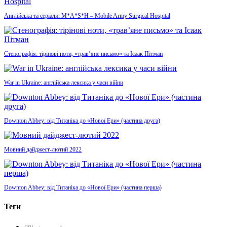
Англійська та серіали: M*A*S*H – Mobile Army Surgical Hospital
Стенографія: тірінові ноти, «трав’яне письмо» та Ісаак Пітман
War in Ukraine: англійська лексика у часи війни
Downton Abbey: від Титаніка до «Нової Ери» (частина друга)
Мовний дайджест-лютий 2022
Downton Abbey: від Титаніка до «Нової Ери» (частина перша)
Теги