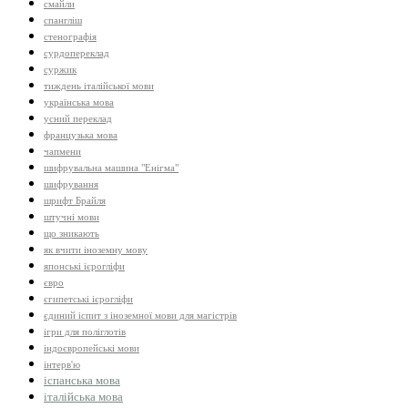
смайли
спангліш
стенографія
сурдопереклад
суржик
тиждень італійської мови
українська мова
усний переклад
французька мова
чапмени
шифрувальна машина "Енігма"
шифрування
шрифт Брайля
штучні мови
що зникають
як вчити іноземну мову
японські ієрогліфи
євро
єгипетські ієрогліфи
єдиний іспит з іноземної мови для магістрів
ігри для поліглотів
індоєвропейські мови
інтерв'ю
іспанська мова
італійська мова