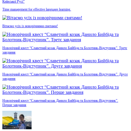
Київської Русі”
Time management for effective language learning.
Вітаємо усіх із новорічними святами!
Новорічний квест “Славетний козак Данило Бийбіда та Болотник-Відступник”. Третє
завдання
Новорічний квест “Славетний козак Данило Бийбіда та Болотник-Відступник”. Друге
завдання
Новорічний квест “Славетний козак Данило Бийбіда та Болотник-Відступник”.
Перше завдання