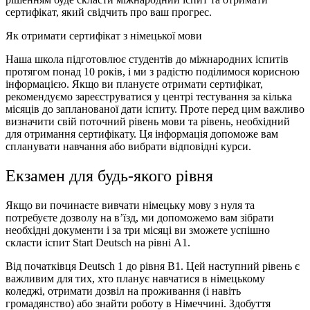
сертифікат, який свідчить про ваш прогрес.
Як отримати сертифікат з німецької мови
Наша школа підготовлює студентів до міжнародних іспитів
протягом понад 10 років, і ми з радістю поділимося корисною
інформацією. Якщо ви плануєте отримати сертифікат,
рекомендуємо зареєструватися у центрі тестування за кілька
місяців до запланованої дати іспиту. Проте перед цим важливо
визначити свій поточний рівень мови та рівень, необхідний
для отримання сертифікату. Ця інформація допоможе вам
спланувати навчання або вибрати відповідні курси.
Екзамен для будь-якого рівня
Якщо ви починаєте вивчати німецьку мову з нуля та
потребуєте дозволу на в’їзд, ми допоможемо вам зібрати
необхідні документи і за три місяці ви зможете успішно
скласти іспит Start Deutsch на рівні A1.
Від початківця Deutsch 1 до рівня В1. Цей наступний рівень є
важливим для тих, хто планує навчатися в німецькому
коледжі, отримати дозвіл на проживання (і навіть
громадянство) або знайти роботу в Німеччині. Здобуття