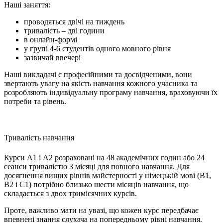
Наші заняття:
проводяться двічі на тиждень
тривалість – дві години
в онлайн-формі
у групі 4-6 студентів одного мовного рівня
зазвичай ввечері
Наші викладачі є професійними та досвідченими, вони
звертають увагу на якість навчання кожного учасника та
розробляють індивідуальну програму навчання, враховуючи їх
потреби та рівень.
Тривалість навчання
Курси А1 і А2 розраховані на 48 академічних годин або 24
сеанси тривалістю 3 місяці для повного навчання. Для
досягнення вищих рівнів майстерності у німецькій мові (B1,
B2 і C1) потрібно близько шести місяців навчання, що
складається з двох тримісячних курсів.
Проте, важливо мати на увазі, що кожен курс передбачає
впевнені знання слухача на попередньому рівні навчання.