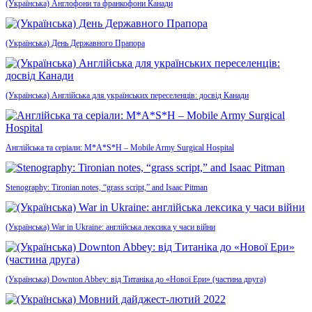
(Українська) Англофони та франкофони Канади
(Українська) День Державного Прапора
(Українська) Англійська для українських переселенців: досвід Канади
Англійська та серіали: M*A*S*H – Mobile Army Surgical Hospital
Stenography: Tironian notes, “grass script,” and Isaac Pitman
(Українська) War in Ukraine: англійська лексика у часи війни
(Українська) Downton Abbey: від Титаніка до «Нової Ери» (частина друга)