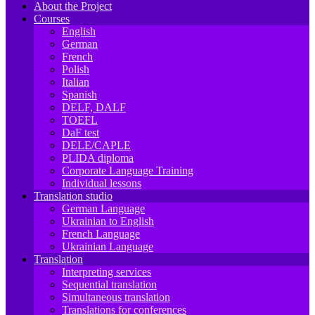
About the Project
Courses
English
German
French
Polish
Italian
Spanish
DELF, DALF
TOEFL
DaF test
DELE/CAPLE
PLIDA diploma
Corporate Language Training
Individual lessons
Translation studio
German Language
Ukrainian to English
French Language
Ukrainian Language
Translation
Interpreting services
Sequential translation
Simultaneous translation
Translations for conferences