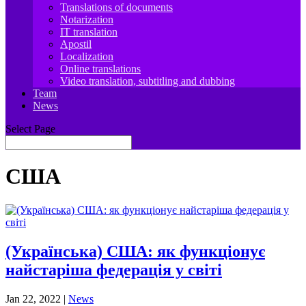
Translations of documents
Notarization
IT translation
Apostil
Localization
Online translations
Video translation, subtitling and dubbing
Team
News
Select Page
США
(Українська) США: як функціонує
найстаріша федерація у світі
Jan 22, 2022
|
News