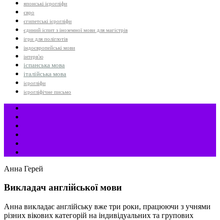
японські ієрогліфи
євро
єгипетські ієрогліфи
єдиний іспит з іноземної мови для магістрів
ігри для поліглотів
індоєвропейські мови
інтерв'ю
іспанська мова
італійська мова
ієрогліфи
ієрогліфічне письмо
Анна Герей
Викладач англійської мови
Анна викладає англійську вже три роки, працюючи з учнями
різних вікових категорій на індивідуальних та групових