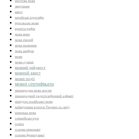
жестова мова
звертання
квест
китайські ієрогліфи
креольські мови
криптографія
мова вина
мова емоцій
мова малюнків
мова шифрів
мови
мови-суміші
мовний дайджест
мовний квест
мовні події
мовні сертифікати
міжнародна мова жестів
міжнародний радіотелефонний алфавіт
мініурок італійської мови
найвідоміші вчителі України та світу
німецька мова
олімпійські ігри
освіта
основи німецької
основи французької