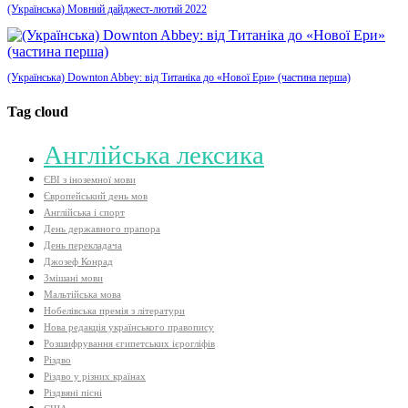
(Українська) Мовний дайджест-лютий 2022
(Українська) Downton Abbey: від Титаніка до «Нової Ери» (частина перша)
Tag cloud
Aнглійська лексика
ЄВІ з іноземної мови
Європейський день мов
Англійська і спорт
День державного прапора
День перекладача
Джозеф Конрад
Змішані мови
Мальтійська мова
Нобелівська премія з літератури
Нова редакція українського правопису
Розшифрування єгипетських ієрогліфів
Різдво
Різдво у різних країнах
Різдвяні пісні