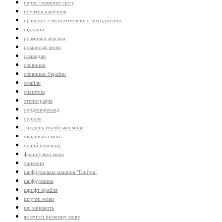
перші словники світу
початок навчання
правопис слів іншомовного походження
піджини
розмовна лексика
романські мови
самвидав
словники
словники України
смайли
спангліш
стенографія
сурдопереклад
суржик
тиждень італійської мови
українська мова
усний переклад
французька мова
чапмени
шифрувальна машина "Енігма"
шифрування
шрифт Брайля
штучні мови
що зникають
як вчити іноземну мову