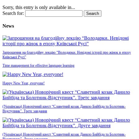
Sorry, this entry is only available in...
Search for:
News
Запрошення на благодійну лекцію “Володарки. Невідомі історії про жінок в епоху
Київської Русі”
Time management for effective language learning
Happy New Year, everyone!
(Українська) Новорічний квест “Славетний козак Данило Бийбіда та Болотник-
Відступник”. Третє завдання
(Українська) Новорічний квест “Славетний козак Данило Бийбіда та Болотник-