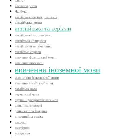
США
Словникарство
Чапбуки
англійська лексика для шахів
англійська мова
англійська та серіали
англійська і коронавірус
англійська і пандемія
англійський письменник
англійські серіали
вивчення французької мови
вивчення іноземної
вивчення іноземної мови
вивчення іспанської мови
вивчення італійської мови
гавайська мова
германські мови
групи індоєвропейських мов
день незалежності
день святого Патрика
дистанційна освіта
емоджі
емотікони
есперанто