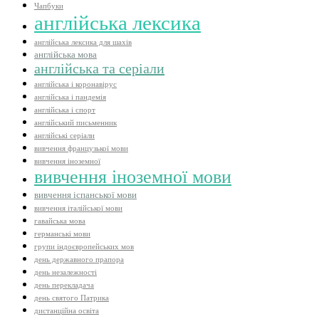
Чапбуки
англійська лексика
англійська лексика для шахів
англійська мова
англійська та серіали
англійська і коронавірус
англійська і пандемія
англійська і спорт
англійський письменник
англійські серіали
вивчення французької мови
вивчення іноземної
вивчення іноземної мови
вивчення іспанської мови
вивчення італійської мови
гавайська мова
германські мови
групи індоєвропейських мов
день державного прапора
день незалежності
день перекладача
день святого Патрика
дистанційна освіта