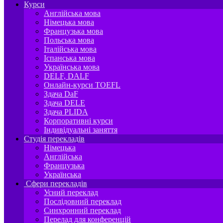
Курси
Англійська мова
Німецька мова
Французька мова
Польська мова
Італійська мова
Іспанська мова
Українська мова
DELF, DALF
Онлайн-курси TOEFL
Здача DaF
Здача DELE
Здача PLIDA
Корпоративні курси
Індивідуальні заняття
Студія перекладів
Німецька
Англійська
Французька
Українська
Сфери перекладів
Усний переклад
Послідовний переклад
Синхронний переклад
Перелад для конференцій