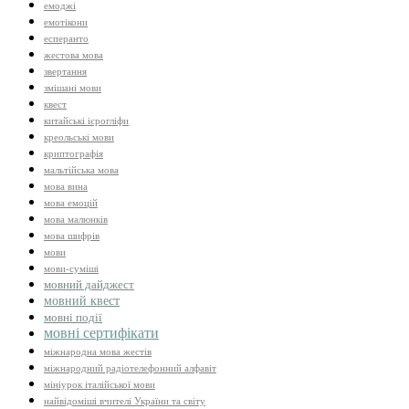
емоджі
емотікони
есперанто
жестова мова
звертання
змішані мови
квест
китайські ієрогліфи
креольські мови
криптографія
мальтійська мова
мова вина
мова емоцій
мова малюнків
мова шифрів
мови
мови-суміші
мовний дайджест
мовний квест
мовні події
мовні сертифікати
міжнародна мова жестів
міжнародний радіотелефонний алфавіт
мініурок італійської мови
найвідоміші вчителі України та світу