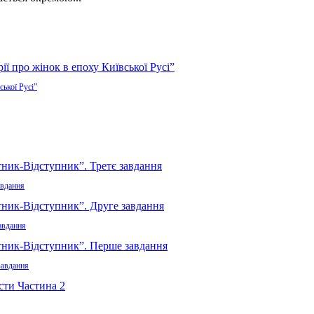
ської Русі”
авдання
авдання
завдання