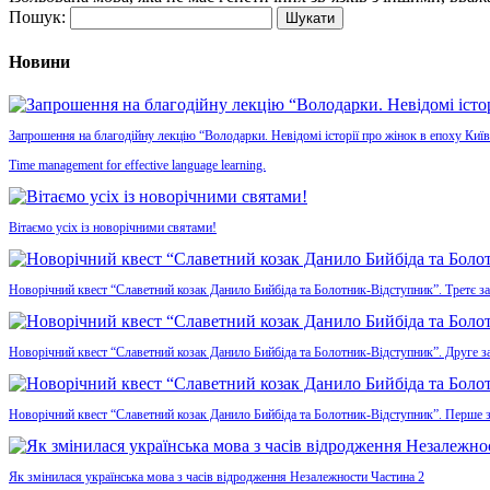
Пошук:
Новини
Запрошення на благодійну лекцію “Володарки. Невідомі історії про жінок в епоху Київ
Time management for effective language learning.
Вітаємо усіх із новорічними святами!
Новорічний квест “Славетний козак Данило Бийбіда та Болотник-Відступник”. Третє з
Новорічний квест “Славетний козак Данило Бийбіда та Болотник-Відступник”. Друге з
Новорічний квест “Славетний козак Данило Бийбіда та Болотник-Відступник”. Перше 
Як змінилася українська мова з часів відродження Незалежности Частина 2