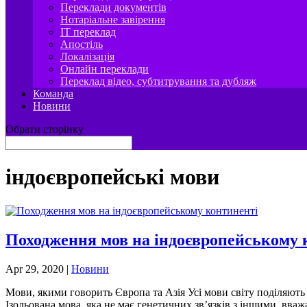
Переклади документів
Нотаріальне завірення
IT переклад
Апостіль
Локалізація
Онлайн переклади
Переклад відео, субтитрування та дубляж
Команда
Новини
Обрати сторінку
індоєвропейські мови
Походження мов на індоєвропейському 
Apr 29, 2020
|
Новини
Мови, якими говорить Європа та Азія Усі мови світу поділяють н
Ізольована мова, яка не має генетичних зв’язків з іншими, вваж