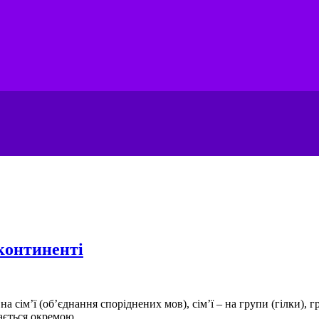
континенті
а сім’ї (об’єднання споріднених мов), сім’ї – на групи (гілки), 
ається окремою...