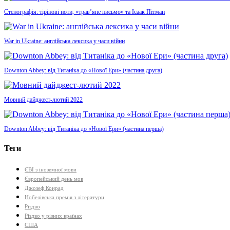
Стенографія: тірінові ноти, «трав’яне письмо» та Ісаак Пітман
War in Ukraine: англійська лексика у часи війни
Downton Abbey: від Титаніка до «Нової Ери» (частина друга)
Мовний дайджест-лютий 2022
Downton Abbey: від Титаніка до «Нової Ери» (частина перша)
Теги
ЄВІ з іноземної мови
Європейський день мов
Джозеф Конрад
Нобелівська премія з літератури
Різдво
Різдво у різних країнах
США