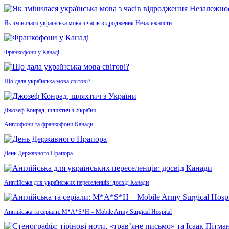
Як змінилася українська мова з часів відродження Незалежности
Франкофони у Канаді
Що дала українська мова світові?
Джозеф Конрад, шляхтич з України
Англофони та франкофони Канади
День Державного Прапора
Англійська для українських переселенців: досвід Канади
Англійська та серіали: M*A*S*H – Mobile Army Surgical Hospital