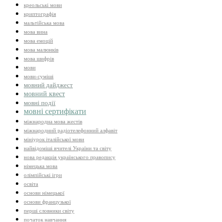
креольські мови
криптографія
мальтійська мова
мова вина
мова емоцій
мова малюнків
мова шифрів
мови
мови-суміші
мовний дайджест
мовний квест
мовні події
мовні сертифікати
міжнародна мова жестів
міжнародний радіотелефонний алфавіт
мініурок італійської мови
найвідоміші вчителі України та світу
нова редакція українського правопису
німецька мова
олімпійські ігри
освіта
основи німецької
основи французької
перші словники світу
початок навчання