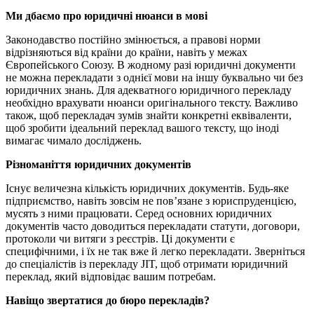
Ми дбаємо про юридичні нюанси в мові
Законодавство постійно змінюється, а правові норми
відрізняються від країни до країни, навіть у межах
Європейського Союзу. В жодному разі юридичні документи
не можна перекладати з однієї мови на іншу буквально чи без
юридичних знань. Для адекватного юридичного перекладу
необхідно врахувати нюанси оригінального тексту. Важливо
також, щоб перекладач зумів знайти конкретні еквіваленти,
щоб зробити ідеальний переклад вашого тексту, що іноді
вимагає чимало досліджень.
Різноманіття юридичних документів
Існує величезна кількість юридичних документів. Будь-яке
підприємство, навіть зовсім не пов’язане з юриспруденцією,
мусять з ними працювати. Серед основних юридичних
документів часто доводиться перекладати статути, договори,
протоколи чи витяги з реєстрів. Ці документи є
специфічними, і їх не так вже й легко перекладати. Зверніться
до спеціалістів із перекладу JIT, щоб отримати юридичний
переклад, який відповідає вашим потребам.
Навіщо звертатися до бюро перекладів?