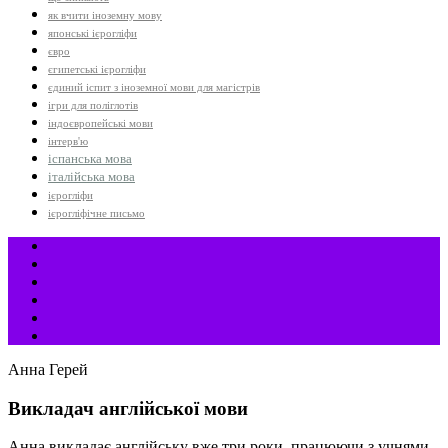
як вчити іноземну мову
японські ієрогліфи
євро
єгипетські ієрогліфи
єдиний іспит з іноземної мови для магістрів
ігри для поліглотів
індоєвропейські мови
інтерв'ю
іспанська мова
італійська мова
ієрогліфи
ієрогліфічне письмо
Анна Герей
Викладач англійської мови
Анна викладає англійську вже три роки, працюючи з учнями