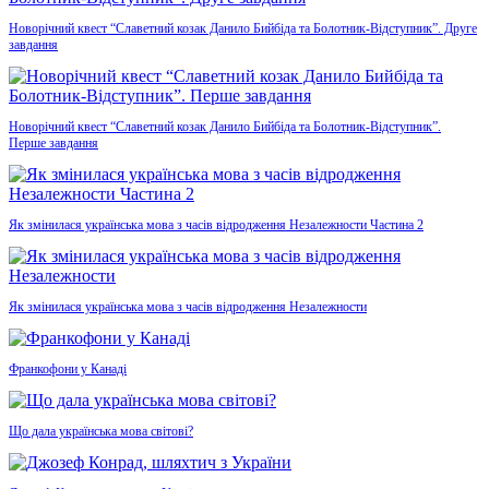
Новорічний квест “Славетний козак Данило Бийбіда та Болотник-Відступник”. Друге
завдання
Новорічний квест “Славетний козак Данило Бийбіда та Болотник-Відступник”.
Перше завдання
Як змінилася українська мова з часів відродження Незалежности Частина 2
Як змінилася українська мова з часів відродження Незалежности
Франкофони у Канаді
Що дала українська мова світові?