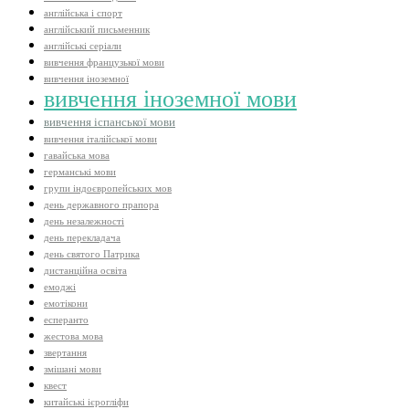
англійська і спорт
англійський письменник
англійські серіали
вивчення французької мови
вивчення іноземної
вивчення іноземної мови
вивчення іспанської мови
вивчення італійської мови
гавайська мова
германські мови
групи індоєвропейських мов
день державного прапора
день незалежності
день перекладача
день святого Патрика
дистанційна освіта
емоджі
емотікони
есперанто
жестова мова
звертання
змішані мови
квест
китайські ієрогліфи