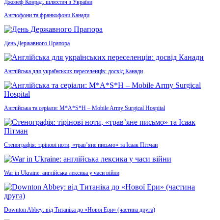
Джозеф Конрад, шляхтич з України
Англофони та франкофони Канади
День Державного Прапора
Англійська для українських переселенців: досвід Канади
Англійська та серіали: M*A*S*H – Mobile Army Surgical Hospital
Стенографія: тірінові ноти, «трав’яне письмо» та Ісаак Пітман
War in Ukraine: англійська лексика у часи війни
Downton Abbey: від Титаніка до «Нової Ери» (частина друга)