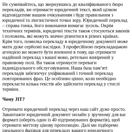
Не сумнівайтесь, що звернувшись до кваліфікованого бюро
перекладів, ви отримаєте юридичний текст, який цілком
відповідатиме вашим очікуванням і буде правильним з
юридичної та лінгвістичної точки зору. Юридичний переклад
– справа тонка, його виконання вимагає зусиль. Окрім
технічних термінів, юридичні тексти також стосуються законів
і положень, які можуть значно різнитися в різних країнах.
Крім того, помилка перекладу в юридичному документі може
мати дуже серйозні наслідки. З професійною перекладацькою
агенцією ви можете бути впевнені в тому, що отримаєте
надійний переклад з вашої мови, ретельно вивірений у
правовому полі. Ви також отримуєте переваги
індивідуального обслуговування. Наша база пам’яті
перекладів забезпечує уніфікований і точний переклад
повторюваних фраз. Це особливо цінно, коли необхідно
перекласти кілька текстів або здійснити переклад у стислі
терміни.
Чому JIT?
Отримати юридичний переклад через наш сайт дуже просто.
Завантажте юридичний документ онлайн у зручному для вас
форматі (оберіть один із 40 підтримуваних форматів), щоб
отримати миттєву цінову пропозицію. Далі ми підберемо
ідеального фахівця для перекладу вашого юридичного