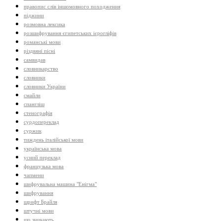
правопис слів іншомовного походження
піджини
розмовна лексика
розшифрування єгипетських ієрогліфів
романські мови
різдвяні пісні
самвидав
словникарство
словники
словники України
смайли
спангліш
стенографія
сурдопереклад
суржик
тиждень італійської мови
українська мова
усний переклад
французька мова
чапмени
шифрувальна машина "Енігма"
шифрування
шрифт Брайля
штучні мови
що зникають