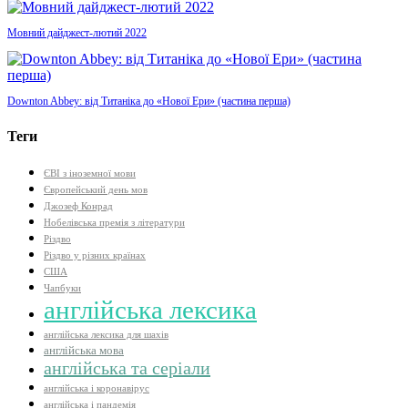
Мовний дайджест-лютий 2022
Downton Abbey: від Титаніка до «Нової Ери» (частина перша)
Теги
ЄВІ з іноземної мови
Європейський день мов
Джозеф Конрад
Нобелівська премія з літератури
Різдво
Різдво у різних країнах
США
Чапбуки
англійська лексика
англійська лексика для шахів
англійська мова
англійська та серіали
англійська і коронавірус
англійська і пандемія