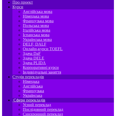
Про проект
Курси
Англійська мова
Німецька мова
Французька мова
Польська мова
Італійська мова
Іспанська мова
Українська мова
DELF, DALF
Онлайн-курси TOEFL
Здача DaF
Здача DELE
Здача PLIDA
Корпоративні курси
Індивідуальні заняття
Студія перекладів
Німецька
Англійська
Французька
Українська
Сфери перекладів
Усний переклад
Послідовний переклад
Синхронний переклад