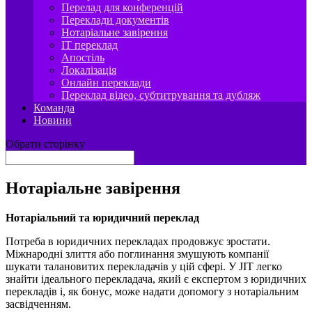
Перелад для конференцій
Переклади документів
Нотаріальне завірення
IT переклад
Апостіль
Локалізація
Онлайн переклади
Переклад відео, субтитрування та дубляж
Команда
Новини
Обрати сторінку
Нотаріальне завірення
Нотаріальний та юридичний переклад
Потреба в юридичних перекладах продовжує зростати.
Міжнародні злиття або поглинання змушують компанії
шукати талановитих перекладачів у цій сфері. У JIT легко
знайти ідеального перекладача, який є експертом з юридичних
перекладів і, як бонус, може надати допомогу з нотаріальним
засвідченням.