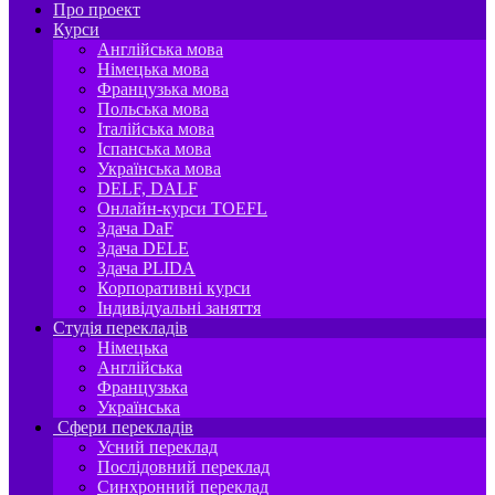
Про проект
Курси
Англійська мова
Німецька мова
Французька мова
Польська мова
Італійська мова
Іспанська мова
Українська мова
DELF, DALF
Онлайн-курси TOEFL
Здача DaF
Здача DELE
Здача PLIDA
Корпоративні курси
Індивідуальні заняття
Студія перекладів
Німецька
Англійська
Французька
Українська
Сфери перекладів
Усний переклад
Послідовний переклад
Синхронний переклад