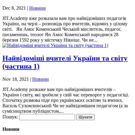
Dec 8, 2021
|
Новини
JIT.Academy вже розказала вам про найвідоміших педагогів
України, на черзі – розповідь про вчителів, відомих у цілому
світі. Ян Амос Коменський Чеський мислитель, педагог,
письменник, теолог Ян Амос Коменський народився 28
березня 1592 року у містечку Нівніце. Чи не...
Найвідоміші вчителі України та світу
(частина 1)
Nov 18, 2021
|
Новини
JIT.Academy розкаже вам про найвідоміших вчителів –
України і світу, які зробили у свій час переворот у педагогіці.
Спочатку розмова піде про українських освітян та вчених.
Василь Сухомлинський Чи не найвідомішим педагогом (а за
сумісництвом публіцистом,...
Пошук:
Новини