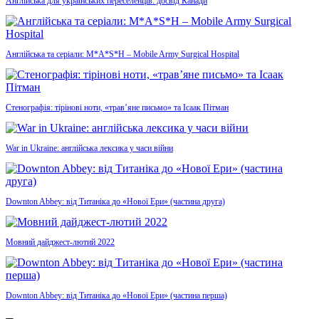
Англійська для українських переселенців: досвід Канади
Англійська та серіали: M*A*S*H – Mobile Army Surgical Hospital
Стенографія: тірінові ноти, «трав’яне письмо» та Ісаак Пітман
War in Ukraine: англійська лексика у часи війни
Downton Abbey: від Титаніка до «Нової Ери» (частина друга)
Мовний дайджест-лютий 2022
Downton Abbey: від Титаніка до «Нової Ери» (частина перша)