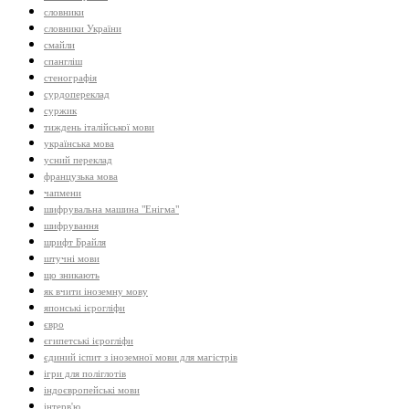
словники
словники України
смайли
спангліш
стенографія
сурдопереклад
суржик
тиждень італійської мови
українська мова
усний переклад
французька мова
чапмени
шифрувальна машина "Енігма"
шифрування
шрифт Брайля
штучні мови
що зникають
як вчити іноземну мову
японські ієрогліфи
євро
єгипетські ієрогліфи
єдиний іспит з іноземної мови для магістрів
ігри для поліглотів
індоєвропейські мови
інтерв'ю