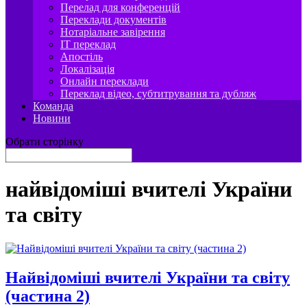
Перелад для конференцій
Переклади документів
Нотаріальне завірення
IT переклад
Апостіль
Локалізація
Онлайн переклади
Переклад відео, субтитрування та дубляж
Команда
Новини
Обрати сторінку
найвідоміші вчителі України
та світу
Найвідоміші вчителі України та світу
(частина 2)