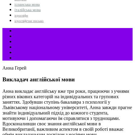
іспанська мова
італійська мова
ієрогліфи
ієрогліфічне письмо
Анна Герей
Викладач англійської мови
Анна викладає англійську вже три роки, працюючи з учнями
різних вікових категорій на індивідуальних та групових
заняттях. Здобувши ступінь бакалавра з психології у
Львівському національному університеті, Анна завжди прагне
знайти індивідуальний підхід до кожного студента,
мотивуючи і допомагаючи їм справлятися з труднощами.
Вдосконаливши своє знання англійської мови в
Великобританії, важливим аспектом в своїй роботі вважає
обмін викладацьким досвідом з носіями мови.