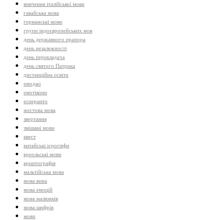
вивчення італійської мови
гавайська мова
германські мови
групи індоєвропейських мов
день державного прапора
день незалежності
день перекладача
день святого Патрика
дистанційна освіта
емоджі
емотікони
есперанто
жестова мова
звертання
змішані мови
квест
китайські ієрогліфи
креольські мови
криптографія
мальтійська мова
мова вина
мова емоцій
мова малюнків
мова шифрів
мови