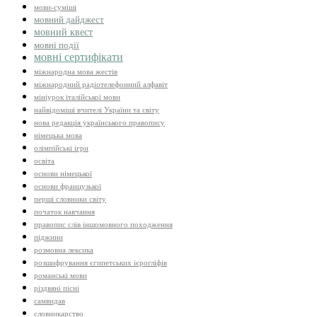
мови-суміші
мовний дайджест
мовний квест
мовні події
мовні сертифікати
міжнародна мова жестів
міжнародний радіотелефонний алфавіт
мініурок італійської мови
найвідоміші вчителі України та світу
нова редакція українського правопису
німецька мова
олімпійські ігри
освіта
основи німецької
основи французької
перші словники світу
початок навчання
правопис слів іншомовного походження
піджини
розмовна лексика
розшифрування єгипетських ієрогліфів
романські мови
різдвяні пісні
самвидав
словникарство