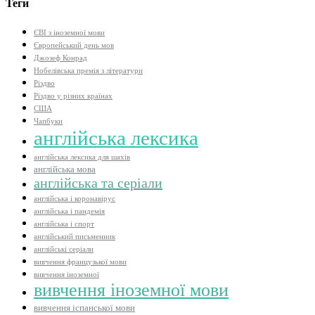
Теги
ЄВІ з іноземної мови
Європейський день мов
Джозеф Конрад
Нобелівська премія з літератури
Різдво
Різдво у різних країнах
США
Чапбуки
англійська лексика
англійська лексика для шахів
англійська мова
англійська та серіали
англійська і коронавірус
англійська і пандемія
англійська і спорт
англійський письменник
англійські серіали
вивчення французької мови
вивчення іноземної
вивчення іноземної мови
вивчення іспанської мови