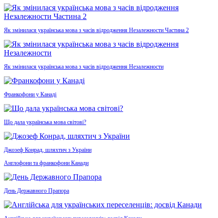
Як змінилася українська мова з часів відродження Незалежности Частина 2
Як змінилася українська мова з часів відродження Незалежности
Франкофони у Канаді
Що дала українська мова світові?
Джозеф Конрад, шляхтич з України
Англофони та франкофони Канади
День Державного Прапора