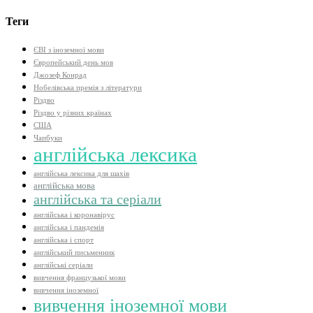
Теги
ЄВІ з іноземної мови
Європейський день мов
Джозеф Конрад
Нобелівська премія з літератури
Різдво
Різдво у різних країнах
США
Чапбуки
англійська лексика
англійська лексика для шахів
англійська мова
англійська та серіали
англійська і коронавірус
англійська і пандемія
англійська і спорт
англійський письменник
англійські серіали
вивчення французької мови
вивчення іноземної
вивчення іноземної мови