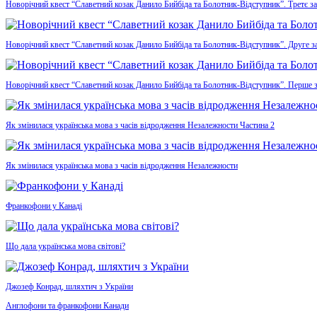
Новорічний квест “Славетний козак Данило Бийбіда та Болотник-Відступник”. Третє з
Новорічний квест “Славетний козак Данило Бийбіда та Болотник-Відступник”. Друге з
Новорічний квест “Славетний козак Данило Бийбіда та Болотник-Відступник”. Перше 
Як змінилася українська мова з часів відродження Незалежности Частина 2
Як змінилася українська мова з часів відродження Незалежности
Франкофони у Канаді
Що дала українська мова світові?
Джозеф Конрад, шляхтич з України
Англофони та франкофони Канади