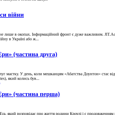
аси війни
на не лише в окопах. Інформаційний фронт є дуже важливим. JIT.A
йну в Україні або ж...
Ери» (частина друга)
слуг маєтку. У день, коли мешканцям «Абатства Доунтон» стає ві
es), який колись був...
 Ери» (частина перша)
 Era, який розповідає про життя родини Кроулі і є продовження