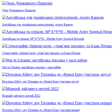
День Державного Прапора
Англійська для українських переселенців: досвід Канади
Англійська та серіали: M*A*S*H – Mobile Army Surgical Hospital
Стенографія: тірінові ноти, «трав’яне письмо» та Ісаак Пітман
War in Ukraine: англійська лексика у часи війни
Downton Abbey: від Титаніка до «Нової Ери» (частина друга)
Мовний дайджест-лютий 2022
Downton Abbey: від Титаніка до «Нової Ери» (частина перша)