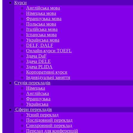
Курси
Англійська мова
Німецька мова
Французька мова
Польська мова
Італійська мова
Іспанська мова
Українська мова
DELF, DALF
Онлайн-курси TOEFL
Здача DaF
Здача DELE
Здача PLIDA
Корпоративні курси
Індивідуальні заняття
Студія перекладів
Німецька
Англійська
Французька
Українська
Сфери перекладів
Усний переклад
Послідовний переклад
Синхронний переклад
Перелад для конференцій