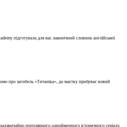
cademy підготувала для вас лаконічний словник англійської
домо про загибель «Титаніка», до маєтку прибуває новий
м надзвичайно популярного однойменного історичного серіалу.