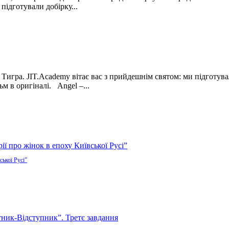
підготували добірку...
го Тигра. JIT.Academy вітає вас з прийдешнім святом: ми підготув
м в оригіналі. Angel –...
ської Русі”