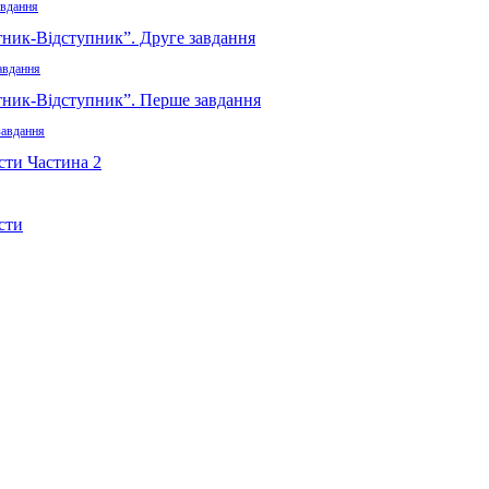
авдання
авдання
завдання