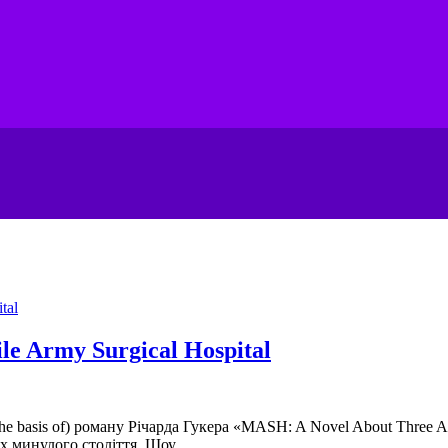
e Army Surgical Hospital
he basis of) роману Річарда Гукера «MASH: A Novel About Three A
 минулого століття. Шоу...