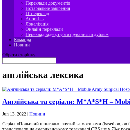
Переклади документів
Нотаріальне завірення
IT переклад
Апостіль
Локалізація
Онлайн переклади
Переклад відео, субтитрування та дубляж
Команда
Новини
Обрати сторінку
англійська лексика
Англійська та серіали: M*A*S*H – Mobil
Jun 13, 2022
|
Новини
Серіал «Польовий шпиталь», знятий за мотивами (based on, on t
транслювали на американському телеканалі CBS ще у 70-х роках