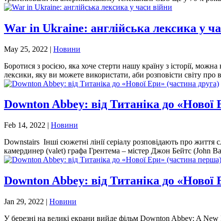
War in Ukraine: англійська лексика у ч
May 25, 2022
|
Новини
Боротися з росією, яка хоче стерти нашу країну з історії, мож
лексики, яку ви можете використати, аби розповісти світу про ві
Downton Abbey: від Титаніка до «Нової 
Feb 14, 2022
|
Новини
Downstairs Інші сюжетні лінії серіалу розповідають про життя 
камердинер (valet) графа Грентема – містер Джон Бейтс (John Bat
Downton Abbey: від Титаніка до «Нової
Jan 29, 2022
|
Новини
У березні на великі екрани вийде фільм Downton Abbey: A New