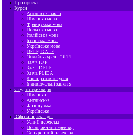
Про проект
Курси
Англійська мова
Німецька мова
Французька мова
Польська мова
Італійська мова
Іспанська мова
Українська мова
DELF, DALF
Онлайн-курси TOEFL
Здача DaF
Здача DELE
Здача PLIDA
Корпоративні курси
Індивідуальні заняття
Студія перекладів
Німецька
Англійська
Французька
Українська
Сфери перекладів
Усний переклад
Послідовний переклад
Синхронний переклад