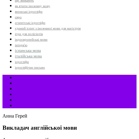
що зникають
як вчити іноземну мову
японські ієрогліфи
євро
єгипетські ієрогліфи
єдиний іспит з іноземної мови для магістрів
ігри для поліглотів
індоєвропейські мови
інтерв'ю
іспанська мова
італійська мова
ієрогліфи
ієрогліфічне письмо
Анна Герей
Викладач англійської мови