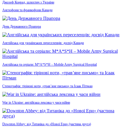
Джозеф Конрад, шляхтич з України
Англофони та франкофони Канади
День Державного Прапора
Англійська для українських переселенців: досвід Канади
Англійська та серіали: M*A*S*H – Mobile Army Surgical Hospital
Стенографія: тірінові ноти, «трав’яне письмо» та Ісаак Пітман
War in Ukraine: англійська лексика у часи війни
Downton Abbey: від Титаніка до «Нової Ери» (частина друга)