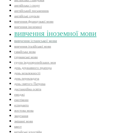
англійська і пандемія
англійська і спорт
англійський письменник
англійські серіали
вивчення французької мови
вивчення іноземної
вивчення іноземної мови
вивчення іспанської мови
вивчення італійської мови
гавайська мова
германські мови
групи індоєвропейських мов
день державного прапора
день незалежності
день перекладача
день святого Патрика
дистанційна освіта
емоджі
емотікони
есперанто
жестова мова
звертання
змішані мови
квест
китайські ієрогліфи