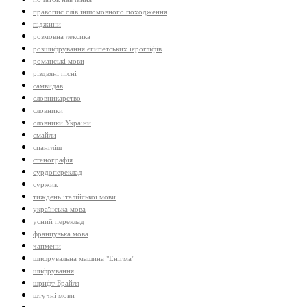
правопис слів іншомовного походження
піджини
розмовна лексика
розшифрування єгипетських ієрогліфів
романські мови
різдвяні пісні
самвидав
словникарство
словники
словники України
смайли
спангліш
стенографія
сурдопереклад
суржик
тиждень італійської мови
українська мова
усний переклад
французька мова
чапмени
шифрувальна машина "Енігма"
шифрування
шрифт Брайля
штучні мови