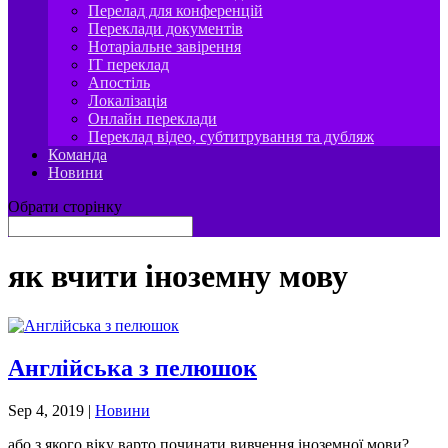
Перелад для конференцій
Переклади документів
Нотаріальне завірення
IT переклад
Апостіль
Локалізація
Онлайн переклади
Переклад відео, субтитрування та дубляж
Команда
Новини
Обрати сторінку
як вчити іноземну мову
Англійська з пелюшок
Sep 4, 2019
|
Новини
або з якого віку варто починати вивчення іноземної мови?