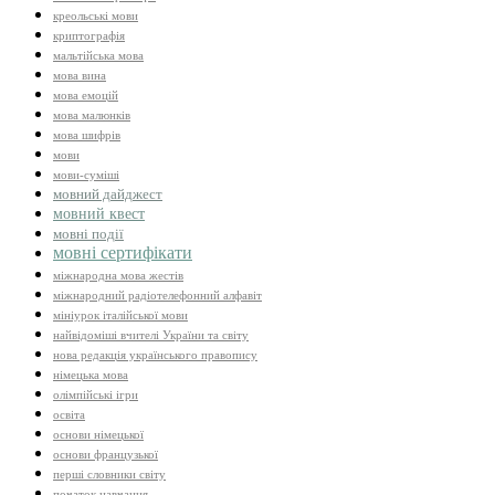
креольські мови
криптографія
мальтійська мова
мова вина
мова емоцій
мова малюнків
мова шифрів
мови
мови-суміші
мовний дайджест
мовний квест
мовні події
мовні сертифікати
міжнародна мова жестів
міжнародний радіотелефонний алфавіт
мініурок італійської мови
найвідоміші вчителі України та світу
нова редакція українського правопису
німецька мова
олімпійські ігри
освіта
основи німецької
основи французької
перші словники світу
початок навчання