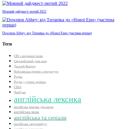
Мовний дайджест-лютий 2022
Downton Abbey: від Титаніка до «Нової Ери» (частина перша)
Теги
ЄВІ з іноземної мови
Європейський день мов
Джозеф Конрад
Нобелівська премія з літератури
Різдво
Різдво у різних країнах
США
Чапбуки
англійська лексика
англійська лексика для шахів
англійська мова
англійська та серіали
англійська і коронавірус