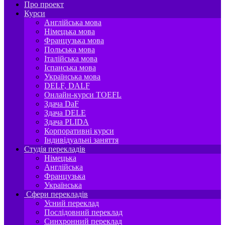
Про проект
Курси
Англійська мова
Німецька мова
Французька мова
Польська мова
Італійська мова
Іспанська мова
Українська мова
DELF, DALF
Онлайн-курси TOEFL
Здача DaF
Здача DELE
Здача PLIDA
Корпоративні курси
Індивідуальні заняття
Студія перекладів
Німецька
Англійська
Французька
Українська
Сфери перекладів
Усний переклад
Послідовний переклад
Синхронний переклад