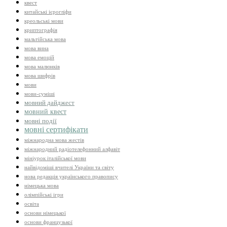
квест
китайські ієрогліфи
креольські мови
криптографія
мальтійська мова
мова вина
мова емоцій
мова малюнків
мова шифрів
мови
мови-суміші
мовний дайджест
мовний квест
мовні події
мовні сертифікати
міжнародна мова жестів
міжнародний радіотелефонний алфавіт
мініурок італійської мови
найвідоміші вчителі України та світу
нова редакція українського правопису
німецька мова
олімпійські ігри
освіта
основи німецької
основи французької