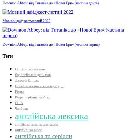
Downton Abbey: від Титаніка до «Нової Ери» (частина друга)
Мовний дайджест-лютий 2022
Downton Abbey: від Титаніка до «Нової Ери» (частина перша)
Теги
ЄВІ з іноземної мови
Європейський день мов
Джозеф Конрад
Нобелівська премія з літератури
Різдво
Різдво у різних країнах
США
Чапбуки
англійська лексика
англійська лексика для шахів
англійська мова
англійська та серіали