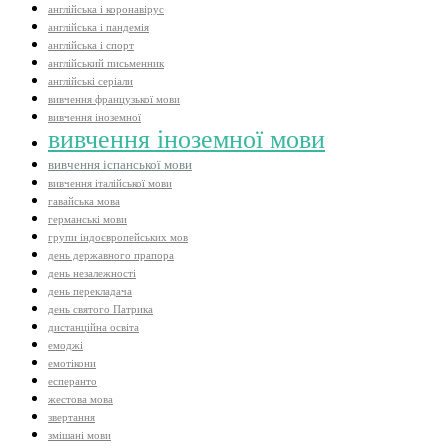
англійська і коронавірус
англійська і пандемія
англійська і спорт
англійський письменник
англійські серіали
вивчення французької мови
вивчення іноземної
вивчення іноземної мови
вивчення іспанської мови
вивчення італійської мови
гавайська мова
германські мови
групи індоєвропейських мов
день державного прапора
день незалежності
день перекладача
день святого Патрика
дистанційна освіта
емоджі
емотікони
есперанто
жестова мова
звертання
змішані мови