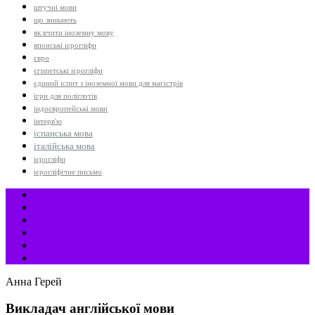
штучні мови
що зникають
як вчити іноземну мову
японські ієрогліфи
євро
єгипетські ієрогліфи
єдиний іспит з іноземної мови для магістрів
ігри для поліглотів
індоєвропейські мови
інтерв'ю
іспанська мова
італійська мова
ієрогліфи
ієрогліфічне письмо
Анна Герей
Викладач англійської мови