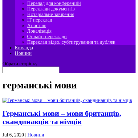
Перелад для конференцій
Переклади документів
Нотаріальне завірення
IT переклад
Апостіль
Локалізація
Онлайн переклади
Переклад відео, субтитрування та дубляж
Команда
Новини
Обрати сторінку
германські мови
Германські мови – мови британців,
скандинавців та німців
Jul 6, 2020
|
Новини