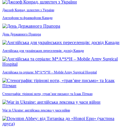
Джозеф Конрад, шляхтич з України
Англофони та франкофони Канади
День Державного Прапора
Англійська для українських переселенців: досвід Канади
Англійська та серіали: M*A*S*H – Mobile Army Surgical Hospital
Стенографія: тірінові ноти, «трав’яне письмо» та Ісаак Пітман
War in Ukraine: англійська лексика у часи війни