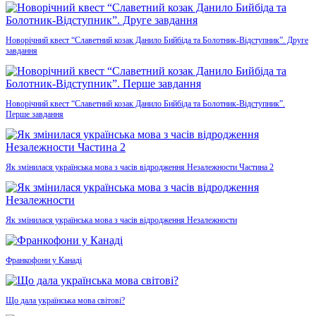
Новорічний квест “Славетний козак Данило Бийбіда та Болотник-Відступник”. Друге
завдання
Новорічний квест “Славетний козак Данило Бийбіда та Болотник-Відступник”.
Перше завдання
Як змінилася українська мова з часів відродження Незалежности Частина 2
Як змінилася українська мова з часів відродження Незалежности
Франкофони у Канаді
Що дала українська мова світові?