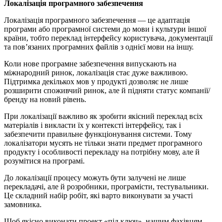
Локалізація програмного забезпечення
Локалізація програмного забезпечення — це адаптація
програми або програмної системи до мови і культури іншої
країни, тобто переклад інтерфейсу користувача, документації
та пов’язаних програмних файлів з однієї мови на іншу.
Коли нове програмне забезпечення випускають на
міжнародний ринок, локалізація стає дуже важливою.
Підтримка декількох мов у продукті дозволяє не лише
розширити споживчий ринок, але й підняти статус компанії/
бренду на новий рівень.
При локалізації важливо як зробити якісний переклад всіх
матеріалів і викласти їх у контексті інтерфейсу, так і
забезпечити правильне функціонування системи. Тому
локалізатори мусять не тільки знати предмет програмного
продукту і особливості перекладу на потрібну мову, але й
розумітися на програмі.
До локалізації процесу можуть бути залучені не лише
перекладачі, але й розробники, програмісти, тестувальники.
Це складний набір робіт, які варто виконувати за участі
замовника.
Щоб якісно виконати проект «під ключ», нашим фахівцям