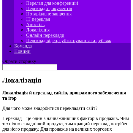
Перелад для конференцій
Переклади документів
Нотаріальне завірення
IT переклад
Апостіль
Локалізація
Онлайн переклади
Переклад відео, субтитрування та дубляж
Команда
Новини
Обрати сторінку
Локалізація
Локалізація й переклад сайтів, програмного забезпечення
та ігор
Для чого може знадобитися перекладати сайт?
Переклад – це один з найважливіших факторів продажів. Чим
технічно складніший продукт, тим кращий переклад потрібен
для його продажу. Для продажів на великих торгових