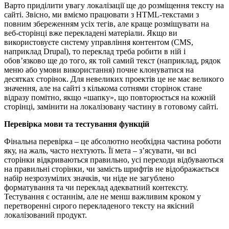
Варто приділити увагу локалізації ще до розміщення тексту на
сайті. Звісно, ми вміємо працювати з HTML-текстами з
повним збереженням усіх тегів, але краще розміщувати на
веб-сторінці вже перекладені матеріали. Якщо ви
використовуєте систему управління контентом (CMS,
наприклад Drupal), то переклад треба робити в ній і
обов’язково ще до того, як той самий текст (наприклад, рядок
меню або умови використання) почне клонуватися на
десятках сторінок. Для невеликих проектів це не має великого
значення, але на сайті з кількома сотнями сторінок стане
відразу помітно, якщо «шапку», що повторюється на кожній
сторінці, замінити на локалізовану частину в готовому сайті.
Перевірка мови та тестування функцій
Фінальна перевірка – це абсолютно необхідна частина роботи
яку, на жаль, часто нехтують. Її мета – з’ясувати, чи всі
сторінки відкриваються правильно, усі переходи відбуваються
на правильні сторінки, чи замість шрифтів не відображається
набір незрозумілих значків, чи ніде не загублено
форматування та чи переклад адекватний контексту.
Тестування є останнім, але не менш важливим кроком у
перетворенні сирого перекладеного тексту на якісний
локалізований продукт.