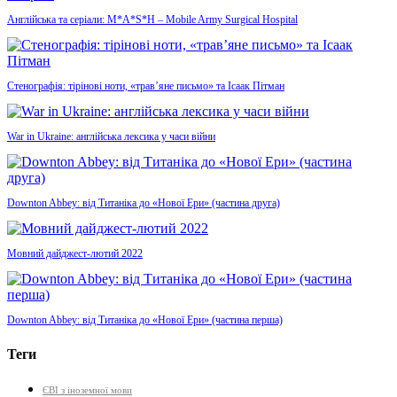
Англійська та серіали: M*A*S*H – Mobile Army Surgical Hospital
Стенографія: тірінові ноти, «трав’яне письмо» та Ісаак Пітман
War in Ukraine: англійська лексика у часи війни
Downton Abbey: від Титаніка до «Нової Ери» (частина друга)
Мовний дайджест-лютий 2022
Downton Abbey: від Титаніка до «Нової Ери» (частина перша)
Теги
ЄВІ з іноземної мови