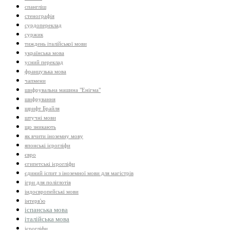
спангліш
стенографія
сурдопереклад
суржик
тиждень італійської мови
українська мова
усний переклад
французька мова
чапмени
шифрувальна машина "Енігма"
шифрування
шрифт Брайля
штучні мови
що зникають
як вчити іноземну мову
японські ієрогліфи
євро
єгипетські ієрогліфи
єдиний іспит з іноземної мови для магістрів
ігри для поліглотів
індоєвропейські мови
інтерв'ю
іспанська мова
італійська мова
ієрогліфи