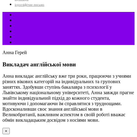
ієрогліфічне письмо
Анна Герей
Викладач англійської мови
Анна викладає англійську вже три роки, працюючи з учнями
різних вікових категорій на індивідуальних та групових
заняттях. Здобувши ступінь бакалавра з психології у
Львівському національному університеті, Анна завжди прагне
знайти індивідуальний підхід до кожного студента,
мотивуючи і допомагаючи їм справлятися з труднощами.
Вдосконаливши своє знання англійської мови в
Великобританії, важливим аспектом в своїй роботі вважає
обмін викладацьким досвідом з носіями мови.
×