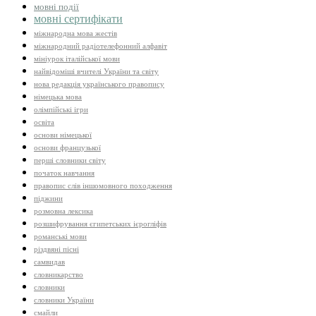
мовні події
мовні сертифікати
міжнародна мова жестів
міжнародний радіотелефонний алфавіт
мініурок італійської мови
найвідоміші вчителі України та світу
нова редакція українського правопису
німецька мова
олімпійські ігри
освіта
основи німецької
основи французької
перші словники світу
початок навчання
правопис слів іншомовного походження
піджини
розмовна лексика
розшифрування єгипетських ієрогліфів
романські мови
різдвяні пісні
самвидав
словникарство
словники
словники України
смайли