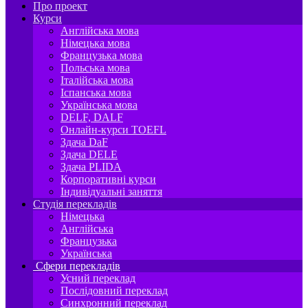
Про проект
Курси
Англійська мова
Німецька мова
Французька мова
Польська мова
Італійська мова
Іспанська мова
Українська мова
DELF, DALF
Онлайн-курси TOEFL
Здача DaF
Здача DELE
Здача PLIDA
Корпоративні курси
Індивідуальні заняття
Студія перекладів
Німецька
Англійська
Французька
Українська
Сфери перекладів
Усний переклад
Послідовний переклад
Синхронний переклад