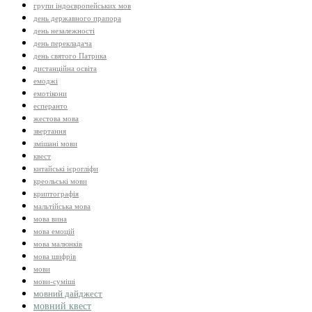
групи індоєвропейських мов
день державного прапора
день незалежності
день перекладача
день святого Патрика
дистанційна освіта
емоджі
емотікони
есперанто
жестова мова
звертання
змішані мови
квест
китайські ієрогліфи
креольські мови
криптографія
мальтійська мова
мова вина
мова емоцій
мова малюнків
мова шифрів
мови
мови-суміші
мовний дайджест
мовний квест