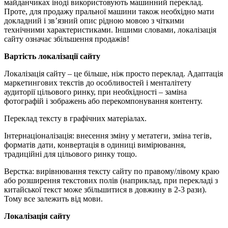
майданчиках іноді використовують машинний переклад.
Проте, для продажу пральної машини також необхідно мати
докладний і зв’язний опис рідною мовою з чіткими
технічними характеристиками. Іншими словами, локалізація
сайту означає збільшення продажів!
Вартість локалізації сайту
Локалізація сайту – це більше, ніж просто переклад. Адаптація
маркетингових текстів до особливостей і менталітету
аудиторії цільового ринку, при необхідності – заміна
фотографій і зображень або перекомпонування контенту.
Переклад тексту в графічних матеріалах.
Інтернаціоналізація: внесення зміну у метатеги, зміна тегів,
форматів дати, конвертація в одиниці вимірювання,
традиційні для цільового ринку тощо.
Верстка: вирівнювання тексту сайту по правому/лівому краю
або розширення текстових полів (наприклад, при перекладі з
китайської текст може збільшитися в довжину в 2-3 рази).
Тому все залежить від мови.
Локалізація сайту