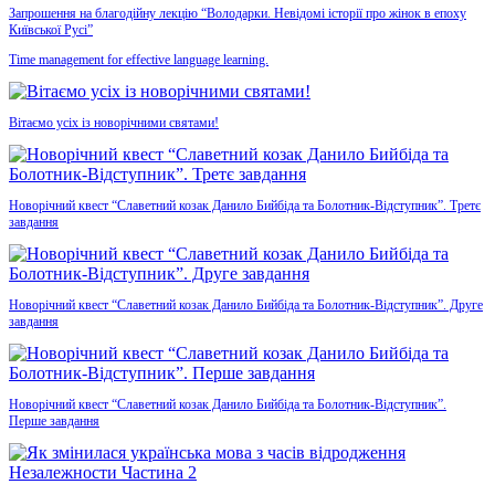
Запрошення на благодійну лекцію “Володарки. Невідомі історії про жінок в епоху
Київської Русі”
Time management for effective language learning.
Вітаємо усіх із новорічними святами!
Новорічний квест “Славетний козак Данило Бийбіда та Болотник-Відступник”. Третє
завдання
Новорічний квест “Славетний козак Данило Бийбіда та Болотник-Відступник”. Друге
завдання
Новорічний квест “Славетний козак Данило Бийбіда та Болотник-Відступник”.
Перше завдання