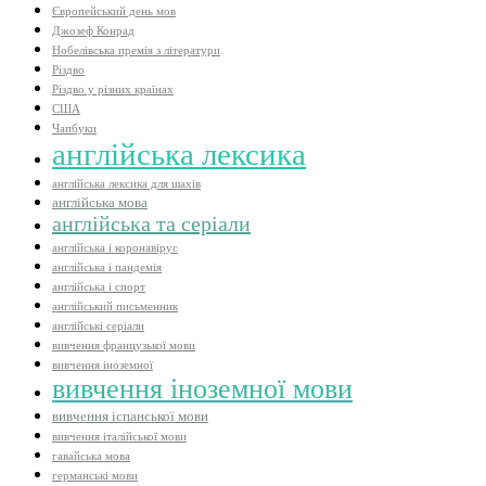
Європейський день мов
Джозеф Конрад
Нобелівська премія з літератури
Різдво
Різдво у різних країнах
США
Чапбуки
англійська лексика
англійська лексика для шахів
англійська мова
англійська та серіали
англійська і коронавірус
англійська і пандемія
англійська і спорт
англійський письменник
англійські серіали
вивчення французької мови
вивчення іноземної
вивчення іноземної мови
вивчення іспанської мови
вивчення італійської мови
гавайська мова
германські мови