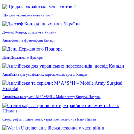
Що дала українська мова світові?
Джозеф Конрад, шляхтич з України
Англофони та франкофони Канади
День Державного Прапора
Англійська для українських переселенців: досвід Канади
Англійська та серіали: M*A*S*H – Mobile Army Surgical Hospital
Стенографія: тірінові ноти, «трав’яне письмо» та Ісаак Пітман