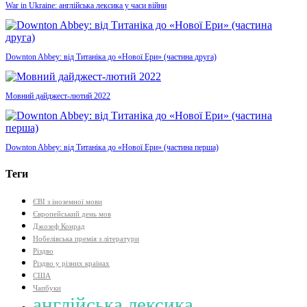
War in Ukraine: англійська лексика у часи війни
Downton Abbey: від Титаніка до «Нової Ери» (частина друга)
Мовний дайджест-лютий 2022
Downton Abbey: від Титаніка до «Нової Ери» (частина перша)
Теги
ЄВІ з іноземної мови
Європейський день мов
Джозеф Конрад
Нобелівська премія з літератури
Різдво
Різдво у різних країнах
США
Чапбуки
англійська лексика