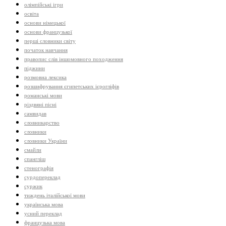
олімпійські ігри
освіта
основи німецької
основи французької
перші словники світу
початок навчання
правопис слів іншомовного походження
піджини
розмовна лексика
розшифрування єгипетських ієрогліфів
романські мови
різдвяні пісні
самвидав
словникарство
словники
словники України
смайли
спангліш
стенографія
сурдопереклад
суржик
тиждень італійської мови
українська мова
усний переклад
французька мова