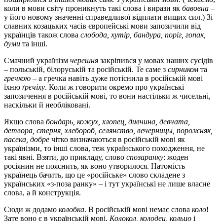
коли в мови світу проникнуть такі слова і вирази як
бавовна
–
у його новому значенні справедливої відплати вищих сил.) Зі
славних козацьких часів європейські мови запозичили від
українців також слова
слобода, хутір, бандура, поріг, гопак,
думи
та інші.
Смачний українізм
черешня
закріпився у мовах наших сусідів
– польській, білоруській та російській. Те саме з
сирником
та
гречкою
– а гречка навіть дуже потіснила в російській мові
їхню
ґрєчіху
. Коли ж говорити окремо про українські
запозичення в російській мові, то вони настільки ж чисельні,
наскільки й необліковані.
Якщо слова
бондарь, кожух, хлопец, дивчина, девчата,
детвора, стерня, хлебороб, селянство, вечерницы, порожняк,
пасека, добре
чітко визначаються в російській мові як
українізми, то інші слова, теж українського походження, не
такі явні. Взяти, до прикладу, слово
спозаранку
: жоден
росіянин не пояснить, як воно утворилося. Натомість
українець бачить, що це «російське» слово складене з
українських «з-поза ранку» – і тут українські не лише власне
слова, а й конструкція.
Сюди ж додамо
колобка
. В російській мові немає слова
коло
!
Зате воно є в українській мові.
Колокол, колодец, кольцо
і