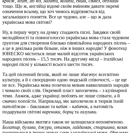
крінж, хейт, аб’юз, лагати, колаби, екшн, сіквел, дедлайн
тощо. Що ж, англійці відомі своїм вмінням давати окремі
означення всьому, що хоч чимось відрізняється від
загальнішого поняття. Все це чудово, але – що ж дала
українська мова світові?
Ну, в першу чергу на думку спадають пісні. Завдяки своїй
мелодійності та повноголоссю українська мова стала чудовим
ґрунтом для створення близько півмільйона народних пісень –
а це в декілька разів більше, ніж в інших народів! У фонотеці
ЮНЕСКО міститься лише малий відсоток українських
народних пісень – 15,5 тисяч. На другому місці – італійські
народні пісні у кількості всього шести тисяч.
Та цей пісенний безлік, який не лише збагачує всесвітню
культуру, а й є своєрідною одою людській співочості, – це ще
не все. Українська мова позичила мовам навколишніх народів
і чимало своїх слів. Окремий пласт запозичень – з кулінарної
теми. Авжеж, адже українці люблять не лише співати, а й
смачно попоїсти. Наприклад, ми запозичили в тюрків їхній
патліджан
– баклажан та
кабак
– кабачок, а натомість
подарували світові
вареники, борщ
та
галушки
.
Наша військова звитяга також не залишилася непоміченою.
Богатир, булава, джура, отаман, гайдамак, старшина, козак
поширилися в інших мовах саме з української мови. (Чекаємо,