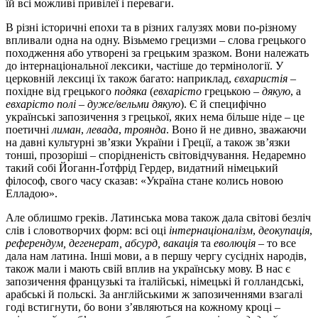
їй всі можливі привілеї і переваги.
В різні історичні епохи та в різних галузях мови по-різному
впливали одна на одну. Візьмемо грецизми – слова грецького
походження або утворені за грецьким зразком. Вони належать
до інтернаціональної лексики, частіше до термінології. У
церковній лексиці їх також багато: наприклад,
євхаристія
–
похідне від грецького
подяка
(
евхарісто
грецькою –
дякую
, а
евхарісто полі
–
дуже/вельми дякую
). Є й специфічно
українські запозичення з грецької, яких нема більше ніде – це
поетичні
лиман
,
левада
,
троянда
. Воно й не дивно, зважаючи
на давні культурні зв’язки України і Греції, а також зв’язки
тонші, прозоріші – спорідненість світовідчування. Недаремно
такий собі Йоганн-Ґотфрід Гердер, видатний німецький
філософ, свого часу сказав: «Україна стане колись новою
Елладою».
Але облишмо греків. Латинська мова також дала світові безліч
слів і словотворчих форм: всі оці
інтернаціоналізм
,
деокупація
,
референдум,
дегенерат, абсурд, вакація
та
еволюція
– то все
дала нам латина. Інші мови, а в першу чергу сусідніх народів,
також мали і мають свій вплив на українську мову. В нас є
запозичення французькі та італійські, німецькі й голландські,
арабські й польскі. За англійськими ж запозиченнями взагалі
годі встигнути, бо вони з’являються на кожному кроці –