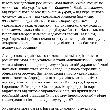
колесо
теж даровані російській мові нашим
колом
. Російське
недотепа
– від українського
не дотепний
. Далі:
заполонить
–
від українського
полон
;
непочатый (край)
– від українського
початок
;
мещане
– від українського
міщани
(від
місто
);
позавчера
– від українського
поза вчора
;
глумиться
– від
українського
глум
;
переполох
– від українського
полохливий,
сполохати
. Таких слів насправді дуже багато. Настільки, що
імперіалістам-росіянам вони здаються своїми. Та й нам,
українцям, які щойно почали оговтуватися від лінгвоциду від
«старшого брата», важко сповна усвідомити, як багато ми
подарували росіянам.
А є ще слова українського походження, які закріпилися в
російській мові, а в українській стали «вигнанцями». Сюди
можна віднести, наприклад,
гóрод
(в сучасній українській мові
натомість вживається
місто
). Город – це щось огороджене,
обнесене огорожею. Звучання слова з чисто українським
повноголоссям (-оро-), та й низка українських топонімів
підтверджують, що слово це – наше (Вишгород, Городок,
Городище, Райгородок, Славгород, Миргород). Чи варто
відрікатися від питомо українських слів, які прижилися в
російській мові, віддавши їх на поталу (перекреслено) у вічне
користування північно-східному сусідові?
Українська мова багата. Багата на синоніми, структури,