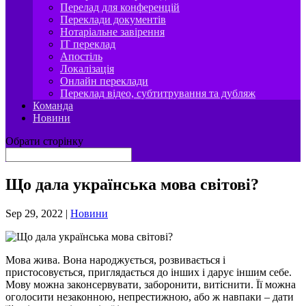
Перелад для конференцій
Переклади документів
Нотаріальне завірення
IT переклад
Апостіль
Локалізація
Онлайн переклади
Переклад відео, субтитрування та дубляж
Команда
Новини
Обрати сторінку
Що дала українська мова світові?
Sep 29, 2022
|
Новини
Мова жива. Вона народжується, розвивається і
пристосовується, приглядається до інших і дарує іншим себе.
Мову можна законсервувати, заборонити, витіснити. Її можна
оголосити незаконною, непрестижною, або ж навпаки – дати