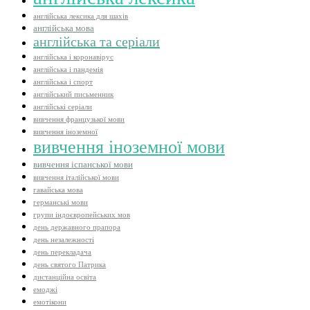
англійська лексика для шахів
англійська мова
англійська та серіали
англійська і коронавірус
англійська і пандемія
англійська і спорт
англійський письменник
англійські серіали
вивчення французької мови
вивчення іноземної
вивчення іноземної мови
вивчення іспанської мови
вивчення італійської мови
гавайська мова
германські мови
групи індоєвропейських мов
день державного прапора
день незалежності
день перекладача
день святого Патрика
дистанційна освіта
емоджі
емотікони