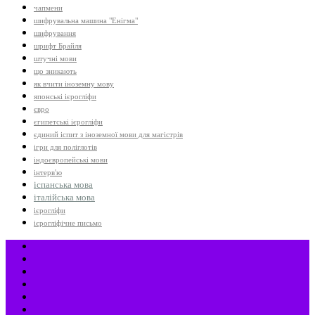
чапмени
шифрувальна машина "Енігма"
шифрування
шрифт Брайля
штучні мови
що зникають
як вчити іноземну мову
японські ієрогліфи
євро
єгипетські ієрогліфи
єдиний іспит з іноземної мови для магістрів
ігри для поліглотів
індоєвропейські мови
інтерв'ю
іспанська мова
італійська мова
ієрогліфи
ієрогліфічне письмо