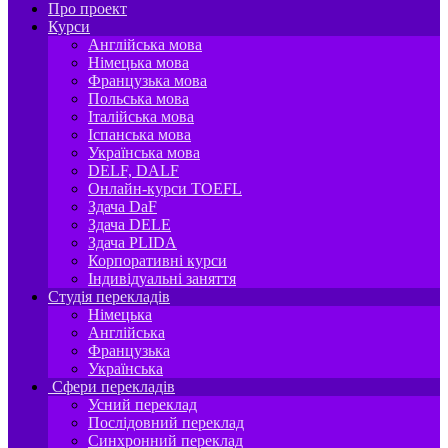
Про проект
Курси
Англійська мова
Німецька мова
Французька мова
Польська мова
Італійська мова
Іспанська мова
Українська мова
DELF, DALF
Онлайн-курси TOEFL
Здача DaF
Здача DELE
Здача PLIDA
Корпоративні курси
Індивідуальні заняття
Студія перекладів
Німецька
Англійська
Французька
Українська
Сфери перекладів
Усний переклад
Послідовний переклад
Синхронний переклад