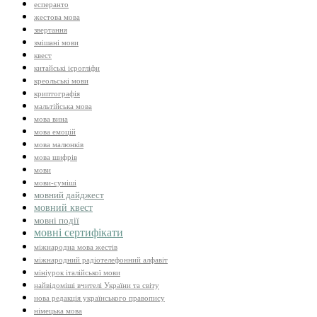
есперанто
жестова мова
звертання
змішані мови
квест
китайські ієрогліфи
креольські мови
криптографія
мальтійська мова
мова вина
мова емоцій
мова малюнків
мова шифрів
мови
мови-суміші
мовний дайджест
мовний квест
мовні події
мовні сертифікати
міжнародна мова жестів
міжнародний радіотелефонний алфавіт
мініурок італійської мови
найвідоміші вчителі України та світу
нова редакція українського правопису
німецька мова