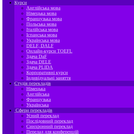
Курси
Англійська мова
Німецька мова
Французька мова
Польська мова
Італійська мова
Іспанська мова
Українська мова
DELF, DALF
Онлайн-курси TOEFL
Здача DaF
Здача DELE
Здача PLIDA
Корпоративні курси
Індивідуальні заняття
Студія перекладів
Німецька
Англійська
Французька
Українська
Сфери перекладів
Усний переклад
Послідовний переклад
Синхронний переклад
Перелад для конференцій