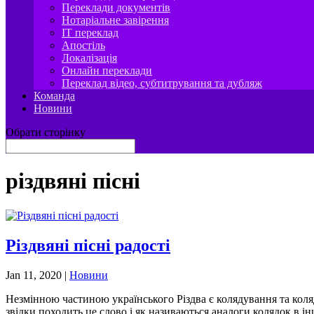
Переклади документів
Нотаріальне завірення
IT переклад
Апостіль
Локалізація
Онлайн переклади
Переклад відео, субтитрування та дубляж
Команда
Новини
Обрати сторінку
різдвяні пісні
Різдвяні пісні радості
Jan 11, 2020
|
Новини
Незмінною частиною українського Різдва є колядування та коляд
звідки походить це слово і як називаються аналоги колядок в інш