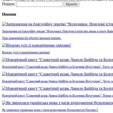
Пошук:
Новини
Запрошення на благодійну лекцію “Володарки. Невідомі історії про жінок в епоху Київ
Time management for effective language learning.
Вітаємо усіх із новорічними святами!
Новорічний квест “Славетний козак Данило Бийбіда та Болотник-Відступник”. Третє з
Новорічний квест “Славетний козак Данило Бийбіда та Болотник-Відступник”. Друге з
Новорічний квест “Славетний козак Данило Бийбіда та Болотник-Відступник”. Перше 
Як змінилася українська мова з часів відродження Незалежности Частина 2