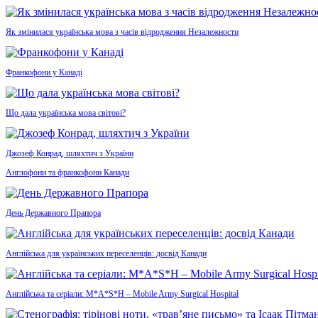
Як змінилася українська мова з часів відродження Незалежности
Франкофони у Канаді
Що дала українська мова світові?
Джозеф Конрад, шляхтич з України
Англофони та франкофони Канади
День Державного Прапора
Англійська для українських переселенців: досвід Канади
Англійська та серіали: M*A*S*H – Mobile Army Surgical Hospital