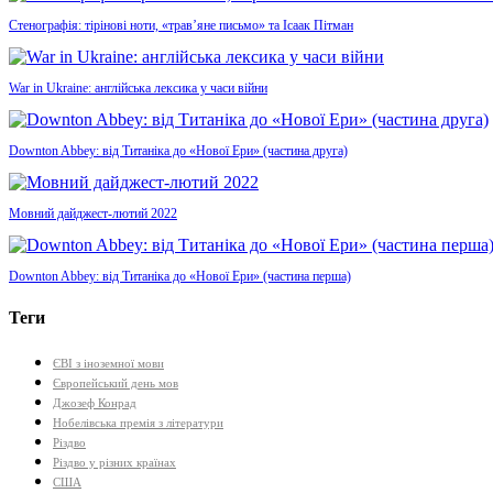
Стенографія: тірінові ноти, «трав’яне письмо» та Ісаак Пітман
War in Ukraine: англійська лексика у часи війни
Downton Abbey: від Титаніка до «Нової Ери» (частина друга)
Мовний дайджест-лютий 2022
Downton Abbey: від Титаніка до «Нової Ери» (частина перша)
Теги
ЄВІ з іноземної мови
Європейський день мов
Джозеф Конрад
Нобелівська премія з літератури
Різдво
Різдво у різних країнах
США