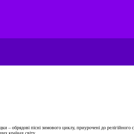
ки – обрядові пісні зимового циклу, приурочені до релігійного с
их країнах світу....