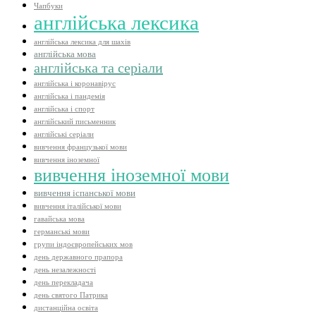
Чапбуки
англійська лексика
англійська лексика для шахів
англійська мова
англійська та серіали
англійська і коронавірус
англійська і пандемія
англійська і спорт
англійський письменник
англійські серіали
вивчення французької мови
вивчення іноземної
вивчення іноземної мови
вивчення іспанської мови
вивчення італійської мови
гавайська мова
германські мови
групи індоєвропейських мов
день державного прапора
день незалежності
день перекладача
день святого Патрика
дистанційна освіта