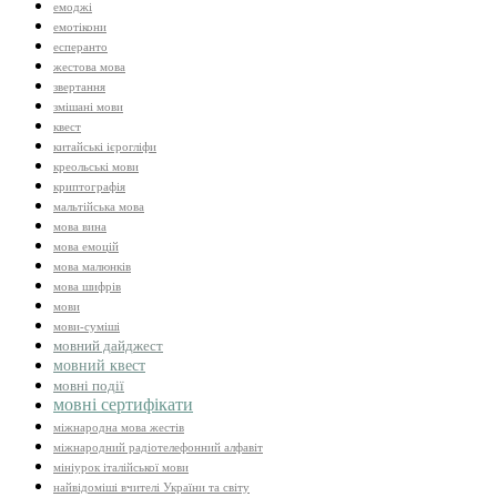
емоджі
емотікони
есперанто
жестова мова
звертання
змішані мови
квест
китайські ієрогліфи
креольські мови
криптографія
мальтійська мова
мова вина
мова емоцій
мова малюнків
мова шифрів
мови
мови-суміші
мовний дайджест
мовний квест
мовні події
мовні сертифікати
міжнародна мова жестів
міжнародний радіотелефонний алфавіт
мініурок італійської мови
найвідоміші вчителі України та світу