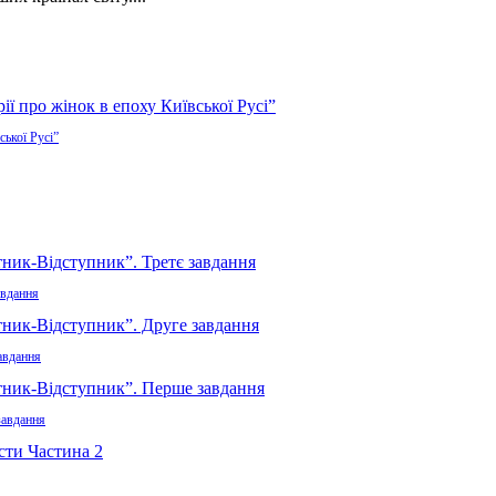
ської Русі”
авдання
авдання
завдання