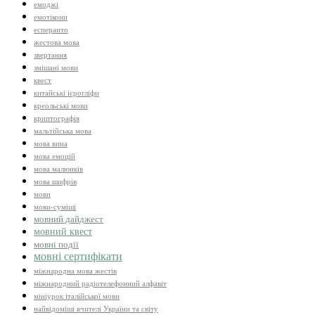
емоджі
емотікони
есперанто
жестова мова
звертання
змішані мови
квест
китайські ієрогліфи
креольські мови
криптографія
мальтійська мова
мова вина
мова емоцій
мова малюнків
мова шифрів
мови
мови-суміші
мовний дайджест
мовний квест
мовні події
мовні сертифікати
міжнародна мова жестів
міжнародний радіотелефонний алфавіт
мініурок італійської мови
найвідоміші вчителі України та світу