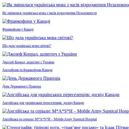
Як змінилася українська мова з часів відродження Незалежности
Франкофони у Канаді
Що дала українська мова світові?
Джозеф Конрад, шляхтич з України
Англофони та франкофони Канади
День Державного Прапора
Англійська для українських переселенців: досвід Канади
Англійська та серіали: M*A*S*H – Mobile Army Surgical Hospital