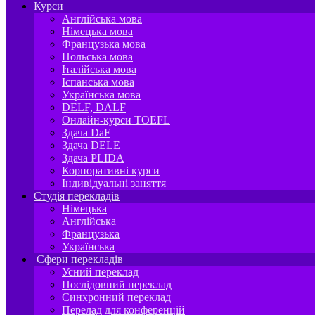
Курси
Англійська мова
Німецька мова
Французька мова
Польська мова
Італійська мова
Іспанська мова
Українська мова
DELF, DALF
Онлайн-курси TOEFL
Здача DaF
Здача DELE
Здача PLIDA
Корпоративні курси
Індивідуальні заняття
Студія перекладів
Німецька
Англійська
Французька
Українська
Сфери перекладів
Усний переклад
Послідовний переклад
Синхронний переклад
Перелад для конференцій