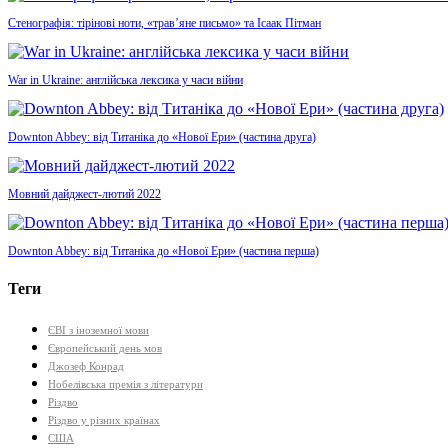
Стенографія: тірінові ноти, «трав’яне письмо» та Ісаак Пітман
War in Ukraine: англійська лексика у часи війни
Downton Abbey: від Титаніка до «Нової Ери» (частина друга)
Мовний дайджест-лютий 2022
Downton Abbey: від Титаніка до «Нової Ери» (частина перша)
Теги
ЄВІ з іноземної мови
Європейський день мов
Джозеф Конрад
Нобелівська премія з літератури
Різдво
Різдво у різних країнах
США