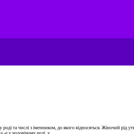
ді та числі з іменником, до якого відносяться. Жіночий рід ут
-e у чоловічому роді, у...