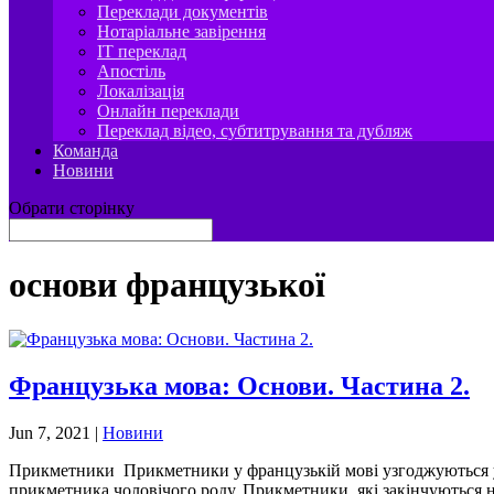
Переклади документів
Нотаріальне завірення
IT переклад
Апостіль
Локалізація
Онлайн переклади
Переклад відео, субтитрування та дубляж
Команда
Новини
Обрати сторінку
основи французької
Французька мова: Основи. Частина 2.
Jun 7, 2021
|
Новини
Прикметники Прикметники у французькій мові узгоджуються у ро
прикметника чоловічого роду. Прикметники, які закінчуються на 