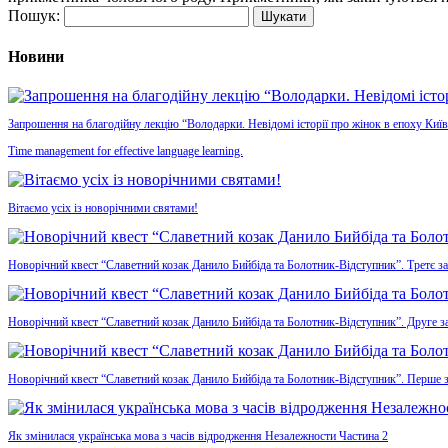
Пошук:
Новини
Запрошення на благодійну лекцію “Володарки. Невідомі історії про жінок в епоху Київ
Time management for effective language learning.
Вітаємо усіх із новорічними святами!
Новорічний квест “Славетний козак Данило Бийбіда та Болотник-Відступник”. Третє з
Новорічний квест “Славетний козак Данило Бийбіда та Болотник-Відступник”. Друге з
Новорічний квест “Славетний козак Данило Бийбіда та Болотник-Відступник”. Перше 
Як змінилася українська мова з часів відродження Незалежности Частина 2