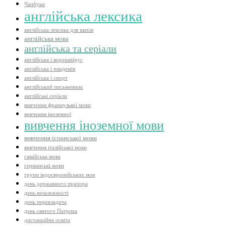
Чапбуки
англійська лексика
англійська лексика для шахів
англійська мова
англійська та серіали
англійська і коронавірус
англійська і пандемія
англійська і спорт
англійський письменник
англійські серіали
вивчення французької мови
вивчення іноземної
вивчення іноземної мови
вивчення іспанської мови
вивчення італійської мови
гавайська мова
германські мови
групи індоєвропейських мов
день державного прапора
день незалежності
день перекладача
день святого Патрика
дистанційна освіта