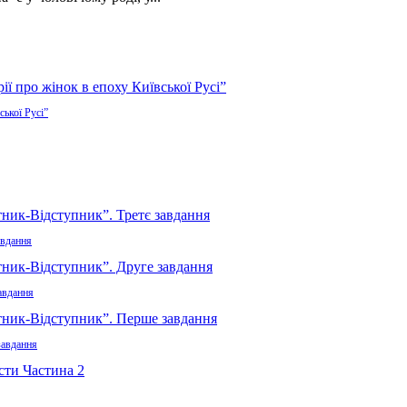
ської Русі”
авдання
авдання
завдання