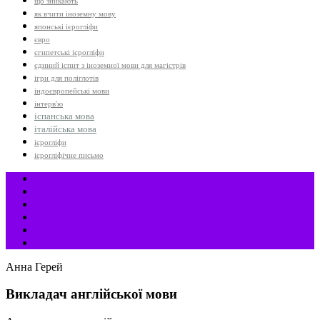
що зникають
як вчити іноземну мову
японські ієрогліфи
євро
єгипетські ієрогліфи
єдиний іспит з іноземної мови для магістрів
ігри для поліглотів
індоєвропейські мови
інтерв'ю
іспанська мова
італійська мова
ієрогліфи
ієрогліфічне письмо
Анна Герей
Викладач англійської мови