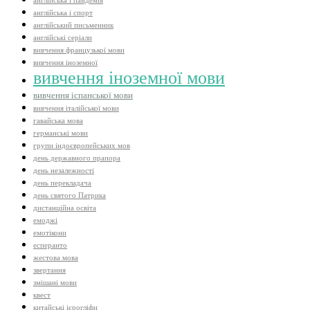
англійська і пандемія
англійська і спорт
англійський письменник
англійські серіали
вивчення французької мови
вивчення іноземної
вивчення іноземної мови
вивчення іспанської мови
вивчення італійської мови
гавайська мова
германські мови
групи індоєвропейських мов
день державного прапора
день незалежності
день перекладача
день святого Патрика
дистанційна освіта
емоджі
емотікони
есперанто
жестова мова
звертання
змішані мови
квест
китайські ієрогліфи