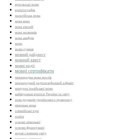
креольські мови
криптографія
мальтійська мова
мова вина
мова емоцій
мова малюнків
мова шифрів
мови
мови-суміші
мовний дайджест
мовний квест
мовні події
мовні сертифікати
міжнародна мова жестів
міжнародний радіотелефонний алфавіт
мініурок італійської мови
найвідоміші вчителі України та світу
нова редакція українського правопису
німецька мова
олімпійські ігри
освіта
основи німецької
основи французької
перші словники світу
початок навчання