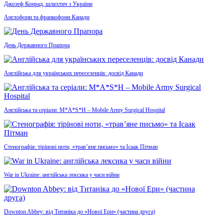
Джозеф Конрад, шляхтич з України
Англофони та франкофони Канади
День Державного Прапора
Англійська для українських переселенців: досвід Канади
Англійська та серіали: M*A*S*H – Mobile Army Surgical Hospital
Стенографія: тірінові ноти, «трав’яне письмо» та Ісаак Пітман
War in Ukraine: англійська лексика у часи війни
Downton Abbey: від Титаніка до «Нової Ери» (частина друга)