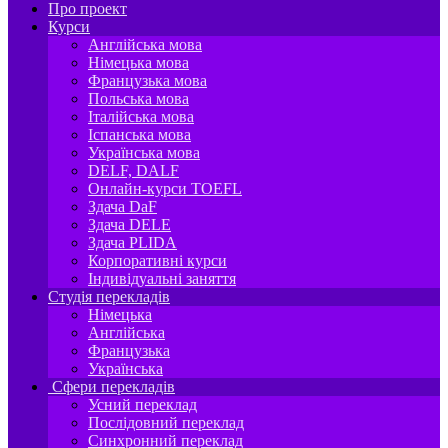
Про проект
Курси
Англійська мова
Німецька мова
Французька мова
Польська мова
Італійська мова
Іспанська мова
Українська мова
DELF, DALF
Онлайн-курси TOEFL
Здача DaF
Здача DELE
Здача PLIDA
Корпоративні курси
Індивідуальні заняття
Студія перекладів
Німецька
Англійська
Французька
Українська
Сфери перекладів
Усний переклад
Послідовний переклад
Синхронний переклад