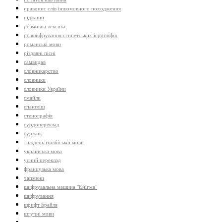
правопис слів іншомовного походження
піджини
розмовна лексика
розшифрування єгипетських ієрогліфів
романські мови
різдвяні пісні
самвидав
словникарство
словники
словники України
смайли
спангліш
стенографія
сурдопереклад
суржик
тиждень італійської мови
українська мова
усний переклад
французька мова
чапмени
шифрувальна машина "Енігма"
шифрування
шрифт Брайля
штучні мови