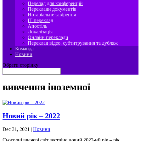
Перелад для конференцій
Переклади документів
Нотаріальне завірення
IT переклад
Апостіль
Локалізація
Онлайн переклади
Переклад відео, субтитрування та дубляж
Команда
Новини
Обрати сторінку
вивчення іноземної
Новий рік – 2022
Dec 31, 2021
|
Новини
Сьогодні ввечері світ зустріне новий 2022-ий рік – рік