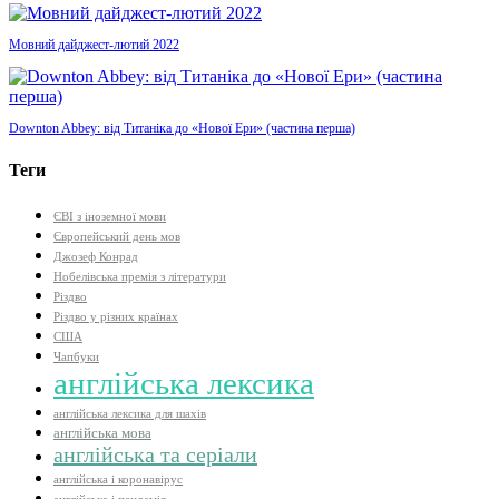
Мовний дайджест-лютий 2022
Downton Abbey: від Титаніка до «Нової Ери» (частина перша)
Теги
ЄВІ з іноземної мови
Європейський день мов
Джозеф Конрад
Нобелівська премія з літератури
Різдво
Різдво у різних країнах
США
Чапбуки
англійська лексика
англійська лексика для шахів
англійська мова
англійська та серіали
англійська і коронавірус