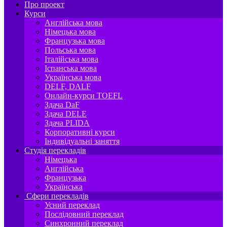
Про проект
Курси
Англійська мова
Німецька мова
Французька мова
Польська мова
Італійська мова
Іспанська мова
Українська мова
DELF, DALF
Онлайн-курси TOEFL
Здача DaF
Здача DELE
Здача PLIDA
Корпоративні курси
Індивідуальні заняття
Студія перекладів
Німецька
Англійська
Французька
Українська
Сфери перекладів
Усний переклад
Послідовний переклад
Синхронний переклад