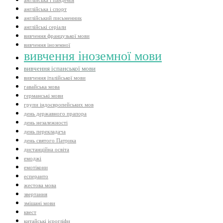
англійська і пандемія
англійська і спорт
англійський письменник
англійські серіали
вивчення французької мови
вивчення іноземної
вивчення іноземної мови
вивчення іспанської мови
вивчення італійської мови
гавайська мова
германські мови
групи індоєвропейських мов
день державного прапора
день незалежності
день перекладача
день святого Патрика
дистанційна освіта
емоджі
емотікони
есперанто
жестова мова
звертання
змішані мови
квест
китайські ієрогліфи