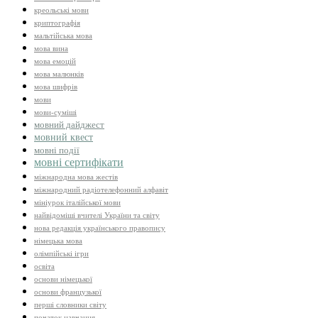
креольські мови
криптографія
мальтійська мова
мова вина
мова емоцій
мова малюнків
мова шифрів
мови
мови-суміші
мовний дайджест
мовний квест
мовні події
мовні сертифікати
міжнародна мова жестів
міжнародний радіотелефонний алфавіт
мініурок італійської мови
найвідоміші вчителі України та світу
нова редакція українського правопису
німецька мова
олімпійські ігри
освіта
основи німецької
основи французької
перші словники світу
початок навчання