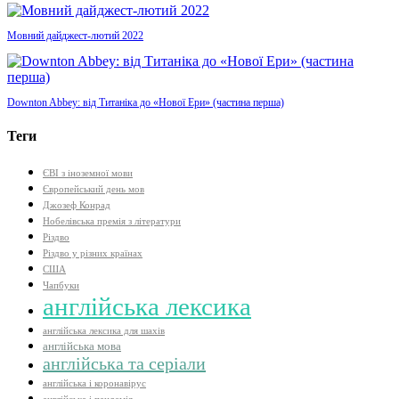
Мовний дайджест-лютий 2022
Downton Abbey: від Титаніка до «Нової Ери» (частина перша)
Теги
ЄВІ з іноземної мови
Європейський день мов
Джозеф Конрад
Нобелівська премія з літератури
Різдво
Різдво у різних країнах
США
Чапбуки
англійська лексика
англійська лексика для шахів
англійська мова
англійська та серіали
англійська і коронавірус