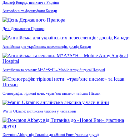
Джозеф Конрад, шляхтич з України
Англофони та франкофони Канади
День Державного Прапора
Англійська для українських переселенців: досвід Канади
Англійська та серіали: M*A*S*H – Mobile Army Surgical Hospital
Стенографія: тірінові ноти, «трав’яне письмо» та Ісаак Пітман
War in Ukraine: англійська лексика у часи війни
Downton Abbey: від Титаніка до «Нової Ери» (частина друга)