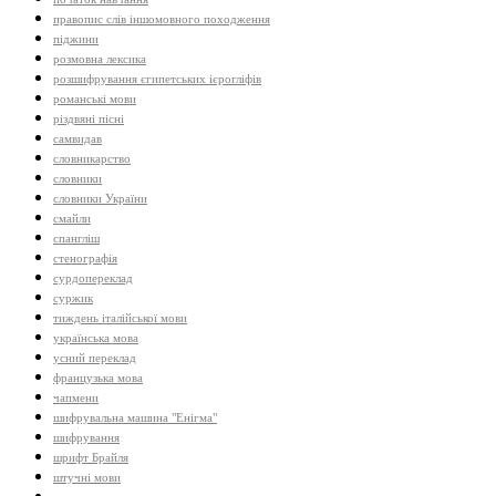
правопис слів іншомовного походження
піджини
розмовна лексика
розшифрування єгипетських ієрогліфів
романські мови
різдвяні пісні
самвидав
словникарство
словники
словники України
смайли
спангліш
стенографія
сурдопереклад
суржик
тиждень італійської мови
українська мова
усний переклад
французька мова
чапмени
шифрувальна машина "Енігма"
шифрування
шрифт Брайля
штучні мови