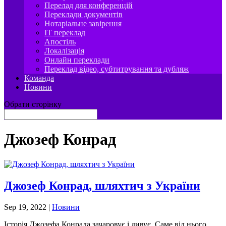
Перелад для конференцій
Переклади документів
Нотаріальне завірення
IT переклад
Апостіль
Локалізація
Онлайн переклади
Переклад відео, субтитрування та дубляж
Команда
Новини
Обрати сторінку
Джозеф Конрад
Джозеф Конрад, шляхтич з України
Sep 19, 2022
|
Новини
Історія Джозефа Конрада зачаровує і дивує. Саме від нього,