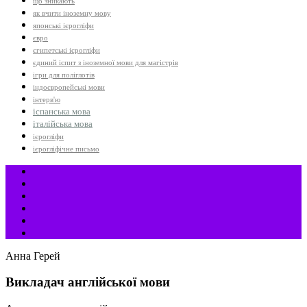
що зникають
як вчити іноземну мову
японські ієрогліфи
євро
єгипетські ієрогліфи
єдиний іспит з іноземної мови для магістрів
ігри для поліглотів
індоєвропейські мови
інтерв'ю
іспанська мова
італійська мова
ієрогліфи
ієрогліфічне письмо
Анна Герей
Викладач англійської мови