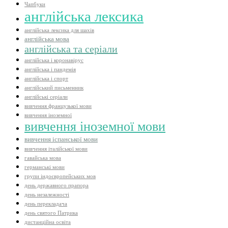
Чапбуки
англійська лексика
англійська лексика для шахів
англійська мова
англійська та серіали
англійська і коронавірус
англійська і пандемія
англійська і спорт
англійський письменник
англійські серіали
вивчення французької мови
вивчення іноземної
вивчення іноземної мови
вивчення іспанської мови
вивчення італійської мови
гавайська мова
германські мови
групи індоєвропейських мов
день державного прапора
день незалежності
день перекладача
день святого Патрика
дистанційна освіта