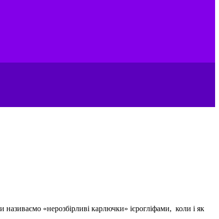
и називаємо «нерозбірливі карлючки» ієрогліфами, коли і як