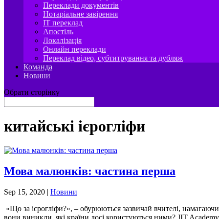
Переклади документів
Нотаріальне завірення
IT переклад
Апостіль
Локалізація
Онлайн переклади
Переклад відео, субтитрування та дубляж
Команда
Новини
Обрати сторінку
китайські ієрогліфи
Мова малюнків: частина перша
Sep 15, 2020
|
Новини
«Що за ієрогліфи?», – обурюються зазвичай вчителі, намагаючи
вони виникли, які країни досі користуються ними? JIT.Academy р