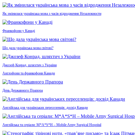
Як змінилася українська мова з часів відродження Незалежности
Франкофони у Канаді
Що дала українська мова світові?
Джозеф Конрад, шляхтич з України
Англофони та франкофони Канади
День Державного Прапора
Англійська для українських переселенців: досвід Канади
Англійська та серіали: M*A*S*H – Mobile Army Surgical Hospital