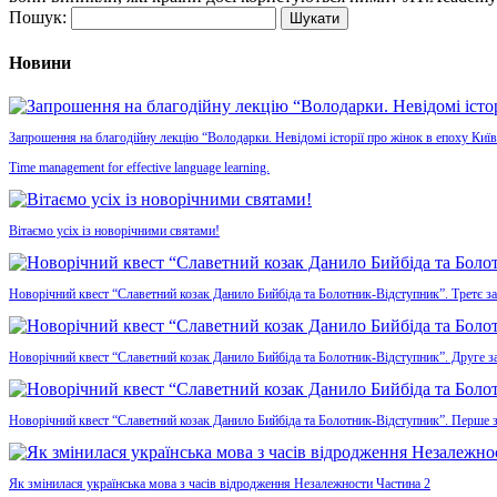
Пошук:
Новини
Запрошення на благодійну лекцію “Володарки. Невідомі історії про жінок в епоху Київ
Time management for effective language learning.
Вітаємо усіх із новорічними святами!
Новорічний квест “Славетний козак Данило Бийбіда та Болотник-Відступник”. Третє з
Новорічний квест “Славетний козак Данило Бийбіда та Болотник-Відступник”. Друге з
Новорічний квест “Славетний козак Данило Бийбіда та Болотник-Відступник”. Перше 
Як змінилася українська мова з часів відродження Незалежности Частина 2