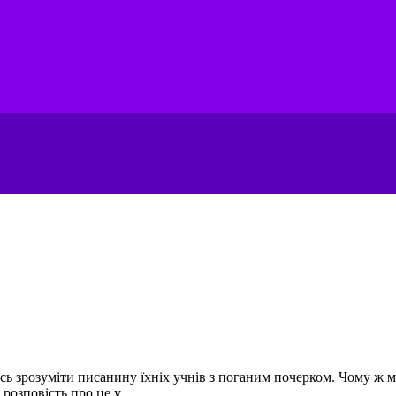
сь зрозуміти писанину їхніх учнів з поганим почерком. Чому ж м
озповість про це у...