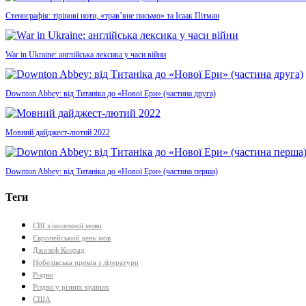
Стенографія: тірінові ноти, «трав’яне письмо» та Ісаак Пітман
War in Ukraine: англійська лексика у часи війни
Downton Abbey: від Титаніка до «Нової Ери» (частина друга)
Мовний дайджест-лютий 2022
Downton Abbey: від Титаніка до «Нової Ери» (частина перша)
Теги
ЄВІ з іноземної мови
Європейський день мов
Джозеф Конрад
Нобелівська премія з літератури
Різдво
Різдво у різних країнах
США