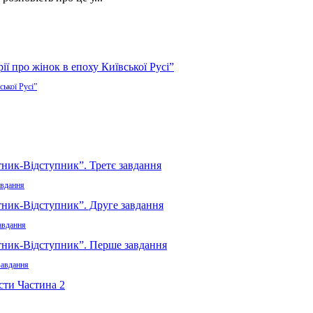
ської Русі”
авдання
авдання
завдання