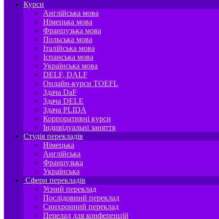
Курси
Англійська мова
Німецька мова
Французька мова
Польська мова
Італійська мова
Іспанська мова
Українська мова
DELF, DALF
Онлайн-курси TOEFL
Здача DaF
Здача DELE
Здача PLIDA
Корпоративні курси
Індивідуальні заняття
Студія перекладів
Німецька
Англійська
Французька
Українська
Сфери перекладів
Усний переклад
Послідовний переклад
Синхронний переклад
Перелад для конференцій