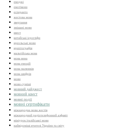
емоджі
емотікони
есперанто
жестова мова
звертання
змішані мови
квест
китайські ієрогліфи
креольські мови
криптографія
мальтійська мова
мова вина
мова емоцій
мова малюнків
мова шифрів
мови
мови-суміші
мовний дайджест
мовний квест
мовні події
мовні сертифікати
міжнародна мова жестів
міжнародний радіотелефонний алфавіт
мініурок італійської мови
найвідоміші вчителі України та світу