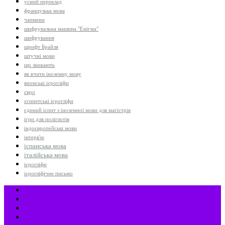
усний переклад
французька мова
чапмени
шифрувальна машина "Енігма"
шифрування
шрифт Брайля
штучні мови
що зникають
як вчити іноземну мову
японські ієрогліфи
євро
єгипетські ієрогліфи
єдиний іспит з іноземної мови для магістрів
ігри для поліглотів
індоєвропейські мови
інтерв'ю
іспанська мова
італійська мова
ієрогліфи
ієрогліфічне письмо