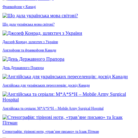
Франкофони у Канаді
Що дала українська мова світові?
Джозеф Конрад, шляхтич з України
Англофони та франкофони Канади
День Державного Прапора
Англійська для українських переселенців: досвід Канади
Англійська та серіали: M*A*S*H – Mobile Army Surgical Hospital
Стенографія: тірінові ноти, «трав’яне письмо» та Ісаак Пітман