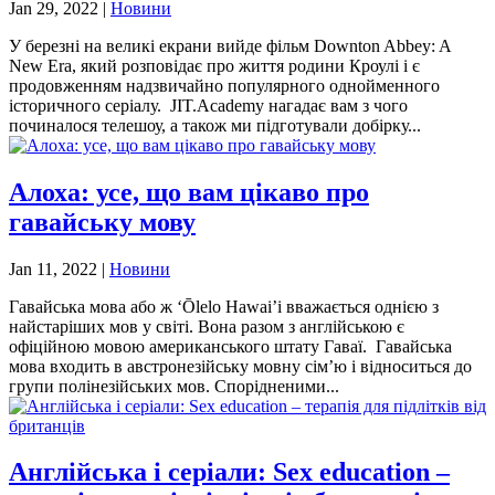
Jan 29, 2022
|
Новини
У березні на великі екрани вийде фільм Downton Abbey: A
New Era, який розповідає про життя родини Кроулі і є
продовженням надзвичайно популярного однойменного
історичного серіалу. JIT.Academy нагадає вам з чого
починалося телешоу, а також ми підготували добірку...
Алоха: усе, що вам цікаво про
гавайську мову
Jan 11, 2022
|
Новини
Гавайська мова або ж ‘Ōlelo Hawai’i вважається однією з
найстаріших мов у світі. Вона разом з англійською є
офіційною мовою американського штату Гаваї. Гавайська
мова входить в австронезійську мовну сім’ю і відноситься до
групи полінезійських мов. Спорідненими...
Англійська і серіали: Sex education –