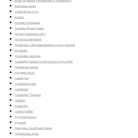
нова редакція українського правопису
німецька мова
олімпійські ігри
освіта
основи німецької
основи французької
перші словники світу
початок навчання
правопис слів іншомовного походження
піджини
розмовна лексика
розшифрування єгипетських ієрогліфів
романські мови
різдвяні пісні
самвидав
словникарство
словники
словники України
смайли
спангліш
стенографія
сурдопереклад
суржик
тиждень італійської мови
українська мова