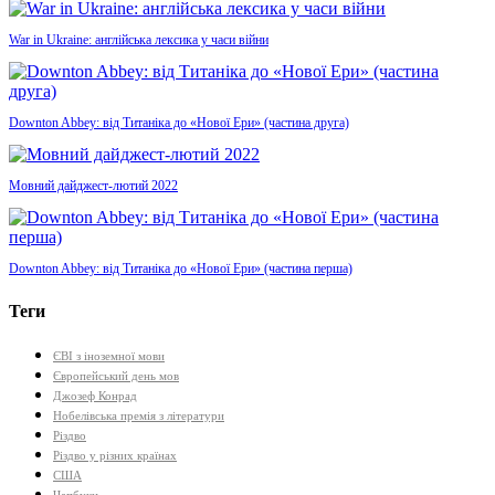
War in Ukraine: англійська лексика у часи війни
Downton Abbey: від Титаніка до «Нової Ери» (частина друга)
Мовний дайджест-лютий 2022
Downton Abbey: від Титаніка до «Нової Ери» (частина перша)
Теги
ЄВІ з іноземної мови
Європейський день мов
Джозеф Конрад
Нобелівська премія з літератури
Різдво
Різдво у різних країнах
США