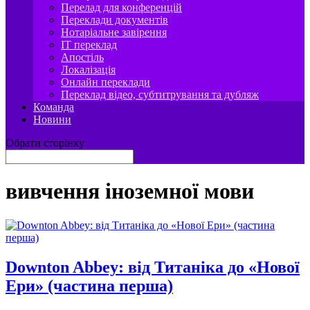
Перелад для конференцій
Переклади документів
Нотаріальне завірення
IT переклад
Апостіль
Локалізація
Онлайн переклади
Переклад відео, субтитрування та дубляж
Команда
Новини
Обрати сторінку
вивчення іноземної мови
Downton Abbey: від Титаніка до «Нової
Ери» (частина перша)