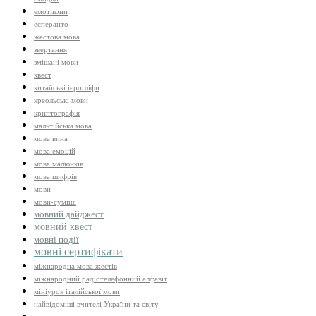
емотікони
есперанто
жестова мова
звертання
змішані мови
квест
китайські ієрогліфи
креольські мови
криптографія
мальтійська мова
мова вина
мова емоцій
мова малюнків
мова шифрів
мови
мови-суміші
мовний дайджест
мовний квест
мовні події
мовні сертифікати
міжнародна мова жестів
міжнародний радіотелефонний алфавіт
мініурок італійської мови
найвідоміші вчителі України та світу