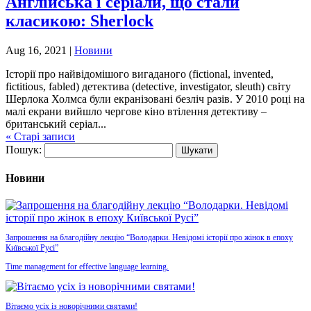
Англійська і серіали, що стали
класикою: Sherlock
Aug 16, 2021
|
Новини
Історії про найвідомішого вигаданого (fictional, invented,
fictitious, fabled) детектива (detective, investigator, sleuth) світу
Шерлока Холмса були екранізовані безліч разів. У 2010 році на
малі екрани вийшло чергове кіно втілення детективу –
британський серіал...
« Старі записи
Пошук:
Новини
Запрошення на благодійну лекцію “Володарки. Невідомі історії про жінок в епоху
Київської Русі”
Time management for effective language learning.
Вітаємо усіх із новорічними святами!