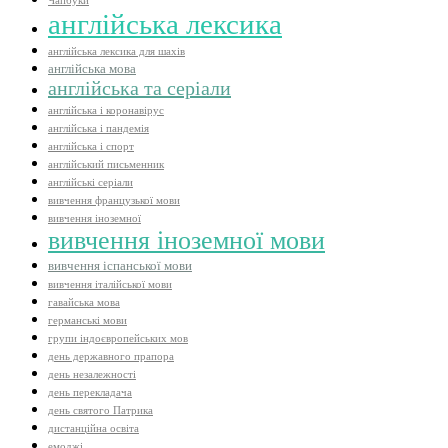
Чапбуки
англійська лексика
англійська лексика для шахів
англійська мова
англійська та серіали
англійська і коронавірус
англійська і пандемія
англійська і спорт
англійський письменник
англійські серіали
вивчення французької мови
вивчення іноземної
вивчення іноземної мови
вивчення іспанської мови
вивчення італійської мови
гавайська мова
германські мови
групи індоєвропейських мов
день державного прапора
день незалежності
день перекладача
день святого Патрика
дистанційна освіта
емоджі