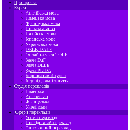
Про проект
Курси
Англійська мова
Німецька мова
Французька мова
Польська мова
Італійська мова
Іспанська мова
Українська мова
DELF, DALF
Онлайн-курси TOEFL
Здача DaF
Здача DELE
Здача PLIDA
Корпоративні курси
Індивідуальні заняття
Студія перекладів
Німецька
Англійська
Французька
Українська
Сфери перекладів
Усний переклад
Послідовний переклад
Синхронний переклад