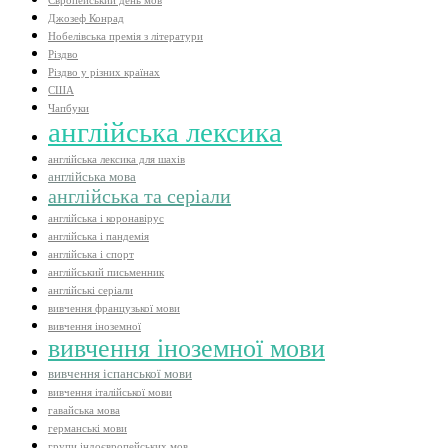
Європейський день мов
Джозеф Конрад
Нобелівська премія з літератури
Різдво
Різдво у різних країнах
США
Чапбуки
англійська лексика
англійська лексика для шахів
англійська мова
англійська та серіали
англійська і коронавірус
англійська і пандемія
англійська і спорт
англійський письменник
англійські серіали
вивчення французької мови
вивчення іноземної
вивчення іноземної мови
вивчення іспанської мови
вивчення італійської мови
гавайська мова
германські мови
групи індоєвропейських мов