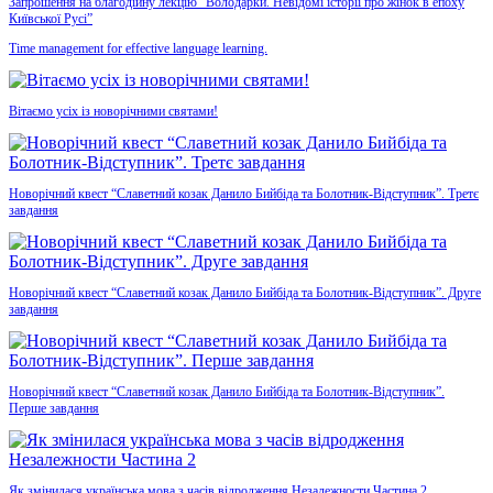
Запрошення на благодійну лекцію “Володарки. Невідомі історії про жінок в епоху
Київської Русі”
Time management for effective language learning.
Вітаємо усіх із новорічними святами!
Новорічний квест “Славетний козак Данило Бийбіда та Болотник-Відступник”. Третє
завдання
Новорічний квест “Славетний козак Данило Бийбіда та Болотник-Відступник”. Друге
завдання
Новорічний квест “Славетний козак Данило Бийбіда та Болотник-Відступник”.
Перше завдання
Як змінилася українська мова з часів відродження Незалежности Частина 2