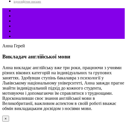
ієрогліфічне письмо
Анна Герей
Викладач англійської мови
Анна викладає англійську вже три роки, працюючи з учнями
різних вікових категорій на індивідуальних та групових
заняттях. Здобувши ступінь бакалавра з психології у
Львівському національному університеті, Анна завжди прагне
знайти індивідуальний підхід до кожного студента,
мотивуючи і допомагаючи їм справлятися з труднощами.
Вдосконаливши своє знання англійської мови в
Великобританії, важливим аспектом в своїй роботі вважає
обмін викладацьким досвідом з носіями мови.
×