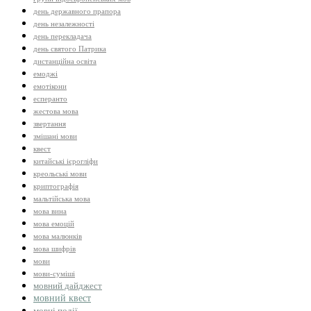
день державного прапора
день незалежності
день перекладача
день святого Патрика
дистанційна освіта
емоджі
емотікони
есперанто
жестова мова
звертання
змішані мови
квест
китайські ієрогліфи
креольські мови
криптографія
мальтійська мова
мова вина
мова емоцій
мова малюнків
мова шифрів
мови
мови-суміші
мовний дайджест
мовний квест
мовні події