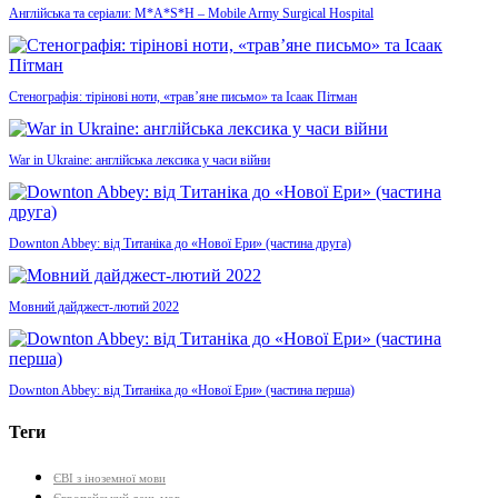
Англійська та серіали: M*A*S*H – Mobile Army Surgical Hospital
Стенографія: тірінові ноти, «трав’яне письмо» та Ісаак Пітман
War in Ukraine: англійська лексика у часи війни
Downton Abbey: від Титаніка до «Нової Ери» (частина друга)
Мовний дайджест-лютий 2022
Downton Abbey: від Титаніка до «Нової Ери» (частина перша)
Теги
ЄВІ з іноземної мови