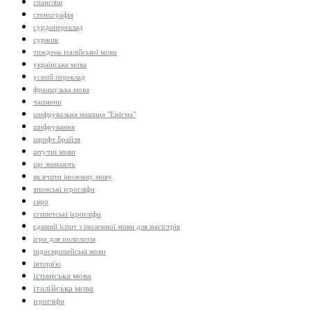
спангліш
стенографія
сурдопереклад
суржик
тиждень італійської мови
українська мова
усний переклад
французька мова
чапмени
шифрувальна машина "Енігма"
шифрування
шрифт Брайля
штучні мови
що зникають
як вчити іноземну мову
японські ієрогліфи
євро
єгипетські ієрогліфи
єдиний іспит з іноземної мови для магістрів
ігри для поліглотів
індоєвропейські мови
інтерв'ю
іспанська мова
італійська мова
ієрогліфи