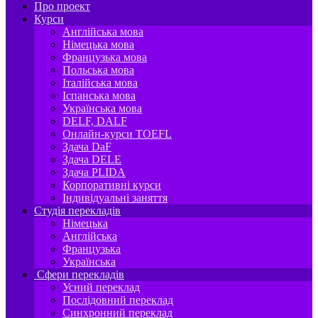
Про проект
Курси
Англійська мова
Німецька мова
Французька мова
Польська мова
Італійська мова
Іспанська мова
Українська мова
DELF, DALF
Онлайн-курси TOEFL
Здача DaF
Здача DELE
Здача PLIDA
Корпоративні курси
Індивідуальні заняття
Студія перекладів
Німецька
Англійська
Французька
Українська
Сфери перекладів
Усний переклад
Послідовний переклад
Синхронний переклад