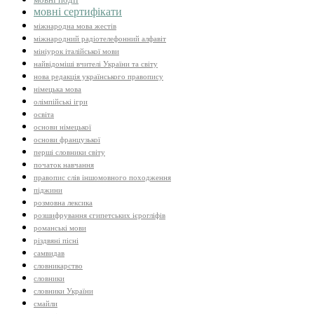
мовні сертифікати
міжнародна мова жестів
міжнародний радіотелефонний алфавіт
мініурок італійської мови
найвідоміші вчителі України та світу
нова редакція українського правопису
німецька мова
олімпійські ігри
освіта
основи німецької
основи французької
перші словники світу
початок навчання
правопис слів іншомовного походження
піджини
розмовна лексика
розшифрування єгипетських ієрогліфів
романські мови
різдвяні пісні
самвидав
словникарство
словники
словники України
смайли