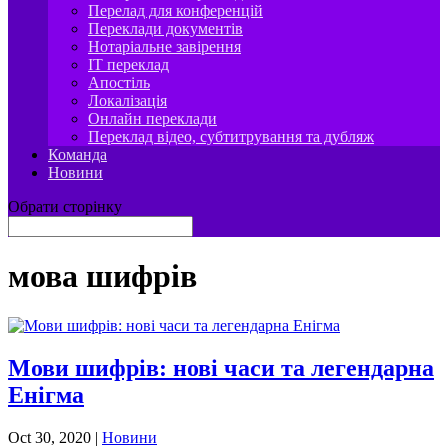
Перелад для конференцій
Переклади документів
Нотаріальне завірення
IT переклад
Апостіль
Локалізація
Онлайн переклади
Переклад відео, субтитрування та дубляж
Команда
Новини
Обрати сторінку
мова шифрів
Мови шифрів: нові часи та легендарна
Енігма
Oct 30, 2020
|
Новини