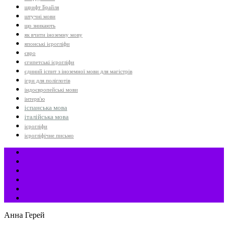
шрифт Брайля
штучні мови
що зникають
як вчити іноземну мову
японські ієрогліфи
євро
єгипетські ієрогліфи
єдиний іспит з іноземної мови для магістрів
ігри для поліглотів
індоєвропейські мови
інтерв'ю
іспанська мова
італійська мова
ієрогліфи
ієрогліфічне письмо
Анна Герей