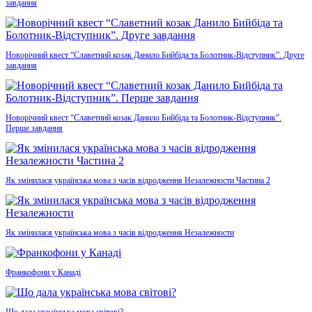
завдання
Новорічний квест “Славетний козак Данило Бийбіда та Болотник-Відступник”. Друге
завдання
Новорічний квест “Славетний козак Данило Бийбіда та Болотник-Відступник”.
Перше завдання
Як змінилася українська мова з часів відродження Незалежности Частина 2
Як змінилася українська мова з часів відродження Незалежности
Франкофони у Канаді
Що дала українська мова світові?