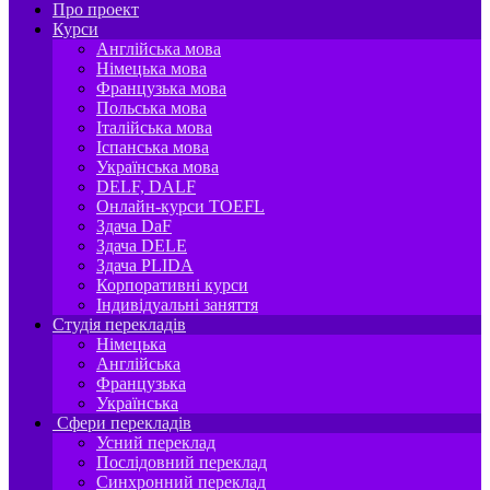
Про проект
Курси
Англійська мова
Німецька мова
Французька мова
Польська мова
Італійська мова
Іспанська мова
Українська мова
DELF, DALF
Онлайн-курси TOEFL
Здача DaF
Здача DELE
Здача PLIDA
Корпоративні курси
Індивідуальні заняття
Студія перекладів
Німецька
Англійська
Французька
Українська
Сфери перекладів
Усний переклад
Послідовний переклад
Синхронний переклад