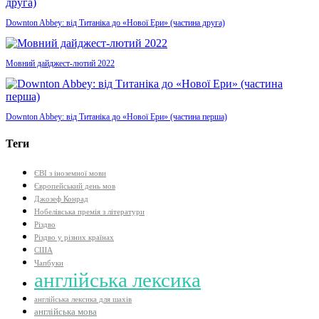
Downton Abbey: від Титаніка до «Нової Ери» (частина друга)
Мовний дайджест-лютий 2022
Downton Abbey: від Титаніка до «Нової Ери» (частина перша)
Теги
ЄВІ з іноземної мови
Європейський день мов
Джозеф Конрад
Нобелівська премія з літератури
Різдво
Різдво у різних країнах
США
Чапбуки
англійська лексика
англійська лексика для шахів
англійська мова