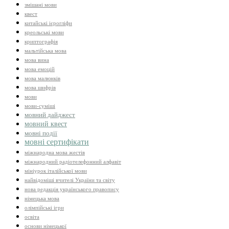
змішані мови
квест
китайські ієрогліфи
креольські мови
криптографія
мальтійська мова
мова вина
мова емоцій
мова малюнків
мова шифрів
мови
мови-суміші
мовний дайджест
мовний квест
мовні події
мовні сертифікати
міжнародна мова жестів
міжнародний радіотелефонний алфавіт
мініурок італійської мови
найвідоміші вчителі України та світу
нова редакція українського правопису
німецька мова
олімпійські ігри
освіта
основи німецької