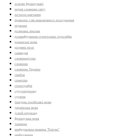
основи французької
перші словники світу
початок навчання
правопис слів іншомовного походження
піджини
розмовна лексика
розшифрування єгипетських ієрогліфів
романські мови
різдвяні пісні
самвидав
словникарство
словники
словники України
смайли
спангліш
стенографія
сурдопереклад
суржик
тиждень італійської мови
українська мова
усний переклад
французька мова
чапмени
шифрувальна машина "Енігма"
шифрування