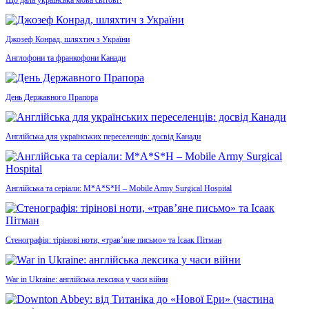
Джозеф Конрад, шляхтич з України
Англофони та франкофони Канади
День Державного Прапора
Англійська для українських переселенців: досвід Канади
Англійська та серіали: M*A*S*H – Mobile Army Surgical Hospital
Стенографія: тірінові ноти, «трав’яне письмо» та Ісаак Пітман
War in Ukraine: англійська лексика у часи війни