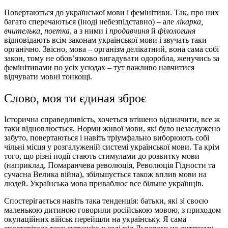
Повертаються до української мови і фемінітиви. Так, про них
багато сперечаються (іноді небезпідставно) – але
лікарка,
вчителька, поетка
, а з ними і
продавчиня
й
філологиня
відповідають всім законам української мови і звучать таки
органічно. Звісно, мова – організм делікатний, вона сама собі
закон, тому не обов’язково вигадувати одоробла, женучись за
фемінітивами по усіх усюдах – тут важливо навчитися
відчувати мовні тонкощі.
Слово, моя ти єдиная зброє
Історична справедливість, хочеться втішено відзначити, все ж
таки відновлюється. Норми живої мови, які було незаслужено
забуто, повертаються і навіть тріумфально виборюють собі
чільні місця у розгалуженій системі української мови. Та крім
того, що різні події стають стимулами до розвитку мови
(наприклад, Помаранчева революція, Революція Гідности та
сучасна Велика війна), збільшується також вплив мови на
людей. Українська мова приваблює все більше українців.
Спостерігається навіть така тенденція: батьки, які зі своєю
маленькою дитиною говорили російською мовою, з приходом
окупаційних військ перейшли на українську. Я сама