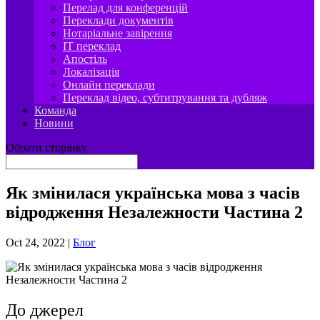
Перелад для конференцій
Переклади документів
Нотаріальне завірення
IT переклад
Апостіль
Локалізація
Онлайн переклади
Переклад відео, субтитрування та дубляж
Команда
Новини
Обрати сторінку
Як змінилася українська мова з часів
відродження Незалежности Частина 2
Oct 24, 2022
|
Блог
До джерел