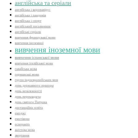
англійська та серіали
англійська і коронавірус
англійська і пандемія
англійська і спорт
англійський письменник
англійські серіали
вивчення французької мови
вивчення іноземної
вивчення іноземної мови
вивчення іспанської мови
вивчення італійської мови
гавайська мова
германські мови
групи індоєвропейських мов
день державного прапора
день незалежності
день перекладача
день святого Патрика
дистанційна освіта
емоджі
емотікони
есперанто
жестова мова
звертання