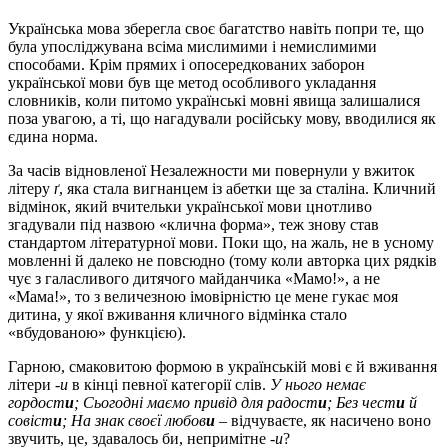
Українська мова зберегла своє багатство навіть попри те, що
була упосліджувана всіма мислимими і немислимими
способами. Крім прямих і опосередкованих заборон
української мови був ще метод особливого укладання
словників, коли питомо українські мовні явища залишалися
поза увагою, а ті, що нагадували російську мову, вводилися як
єдина норма.
За часів відновленої Незалежности ми повернули у вжиток
літеру
ґ
, яка стала вигнанцем із абетки ще за сталіна. Кличний
відмінок, який вчительки української мови цнотливо
згадували під назвою «клична форма», теж знову став
стандартом літературної мови. Поки що, на жаль, не в усному
мовленні й далеко не повсюдно (тому коли авторка цих рядків
чує з галасливого дитячого майданчика «Мамо!», а не
«Мама!», то з величезною імовірністю це мене гукає моя
дитина, у якої вживання кличного відмінка стало
«вбудованою» функцією).
Гарною, смаковитою формою в українській мові є й вживання
літери
-и
в кінці певної категорії слів.
У нього немає
гордост
и
; Сьогодні маємо привід для радост
и
; Без чест
и
й
совіст
и
; На знак своєї любов
и
– відчуваєте, як насичено воно
звучить, це, здавалось би, непримітне
-и
?