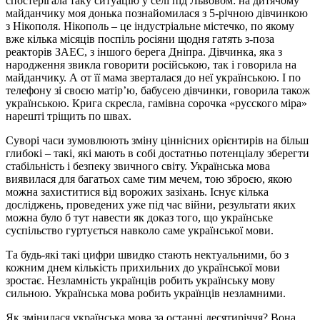
спостерігала таку ситуацію у селі під Львовом: на дитячому
майданчику моя донька познайомилася з 5-річною дівчинкою
з Нікополя. Нікополь – це індустріальне містечко, по якому
вже кілька місяців поспіль росіяни щодня гатять з-поза
реакторів ЗАЕС, з іншого берега Дніпра. Дівчинка, яка з
народження звикла говорити російською, так і говорила на
майданчику. А от її мама зверталася до неї українською. І по
телефону зі своєю матір’ю, бабусею дівчинки, говорила також
українською. Крига скресла, гамівна сорочка «русского міра»
нарешті тріщить по швах.
Суворі часи зумовлюють зміну ціннісних орієнтирів на більш
глибокі – такі, які мають в собі достатньо потенціалу зберегти
стабільність і безпеку звичного світу. Українська мова
виявилася для багатьох саме тим мечем, тою зброєю, якою
можна захиститися від ворожих зазіхань. Існує кілька
досліджень, проведених уже під час війни, результати яких
можна було б тут навести як доказ того, що українське
суспільство гуртується навколо саме української мови.
Та будь-які такі цифри швидко стають нектуальними, бо з
кожним днем кількість прихильних до української мови
зростає. Незламність українців робить українську мову
сильною. Українська мова робить українців незламними.
Як змінилася українська мова за останні десятиріччя? Вона