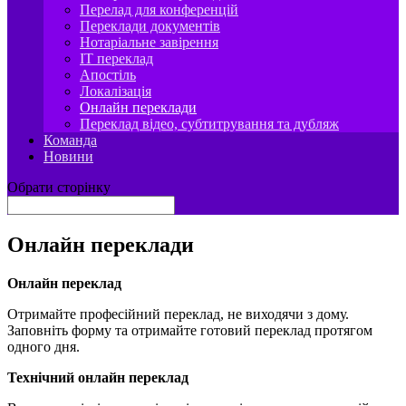
Перелад для конференцій
Переклади документів
Нотаріальне завірення
IT переклад
Апостіль
Локалізація
Онлайн переклади
Переклад відео, субтитрування та дубляж
Команда
Новини
Обрати сторінку
Онлайн переклади
Онлайн переклад
Отримайте професійний переклад, не виходячи з дому.
Заповніть форму та отримайте готовий переклад протягом
одного дня.
Технічний онлайн переклад