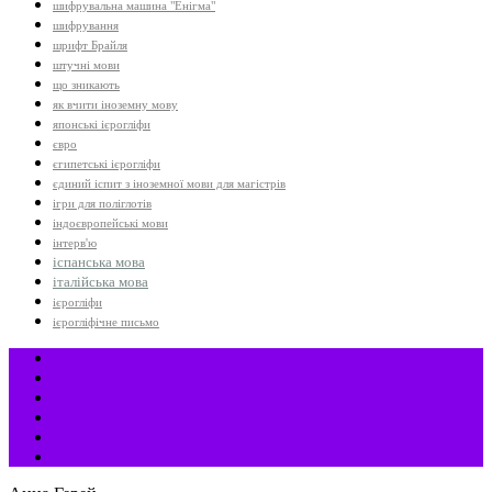
шифрувальна машина "Енігма"
шифрування
шрифт Брайля
штучні мови
що зникають
як вчити іноземну мову
японські ієрогліфи
євро
єгипетські ієрогліфи
єдиний іспит з іноземної мови для магістрів
ігри для поліглотів
індоєвропейські мови
інтерв'ю
іспанська мова
італійська мова
ієрогліфи
ієрогліфічне письмо