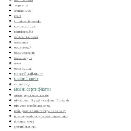
жестова мова
звертання
змішані мови
квест
китайські ієрогліфи
креольські мови
криптографія
мальтійська мова
мова вина
мова емоцій
мова малюнків
мова шифрів
мови
мови-суміші
мовний дайджест
мовний квест
мовні події
мовні сертифікати
міжнародна мова жестів
міжнародний радіотелефонний алфавіт
мініурок італійської мови
найвідоміші вчителі України та світу
нова редакція українського правопису
німецька мова
олімпійські ігри