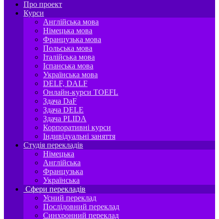
Про проект
Курси
Англійська мова
Німецька мова
Французька мова
Польська мова
Італійська мова
Іспанська мова
Українська мова
DELF, DALF
Онлайн-курси TOEFL
Здача DaF
Здача DELE
Здача PLIDA
Корпоративні курси
Індивідуальні заняття
Студія перекладів
Німецька
Англійська
Французька
Українська
Сфери перекладів
Усний переклад
Послідовний переклад
Синхронний переклад