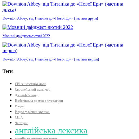
Downton Abbey: від Титаніка до «Нової Ери» (частина друга)
Мовний дайджест-лютий 2022
Downton Abbey: від Титаніка до «Нової Ери» (частина перша)
Теги
ЄВІ з іноземної мови
Європейський день мов
Джозеф Конрад
Нобелівська премія з літератури
Різдво
Різдво у різних країнах
США
Чапбуки
англійська лексика
англійська лексика для шахів