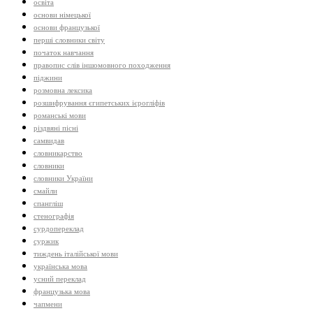
освіта
основи німецької
основи французької
перші словники світу
початок навчання
правопис слів іншомовного походження
піджини
розмовна лексика
розшифрування єгипетських ієрогліфів
романські мови
різдвяні пісні
самвидав
словникарство
словники
словники України
смайли
спангліш
стенографія
сурдопереклад
суржик
тиждень італійської мови
українська мова
усний переклад
французька мова
чапмени