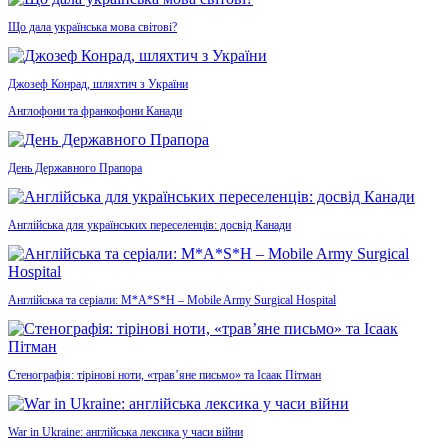
Що дала українська мова світові?
Джозеф Конрад, шляхтич з України
Англофони та франкофони Канади
День Державного Прапора
Англійська для українських переселенців: досвід Канади
Англійська та серіали: M*A*S*H – Mobile Army Surgical Hospital
Стенографія: тірінові ноти, «трав’яне письмо» та Ісаак Пітман
War in Ukraine: англійська лексика у часи війни