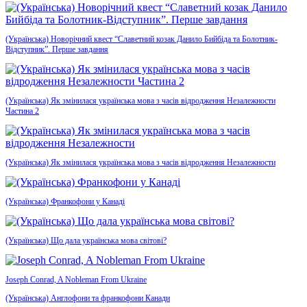
(Українська) Новорічний квест “Славетний козак Данило Бийбіда та Болотник-
Відступник”. Перше завдання
(Українська) Як змінилася українська мова з часів відродження Незалежности
Частина 2
(Українська) Як змінилася українська мова з часів відродження Незалежности
(Українська) Франкофони у Канаді
(Українська) Що дала українська мова світові?
Joseph Conrad, A Nobleman From Ukraine
(Українська) Англофони та франкофони Канади