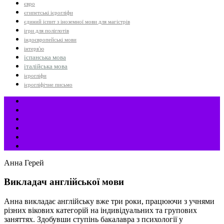
євро
єгипетські ієрогліфи
єдиний іспит з іноземної мови для магістрів
ігри для поліглотів
індоєвропейські мови
інтерв'ю
іспанська мова
італійська мова
ієрогліфи
ієрогліфічне письмо
Анна Герей
Викладач англійської мови
Анна викладає англійську вже три роки, працюючи з учнями
різних вікових категорій на індивідуальних та групових
заняттях. Здобувши ступінь бакалавра з психології у