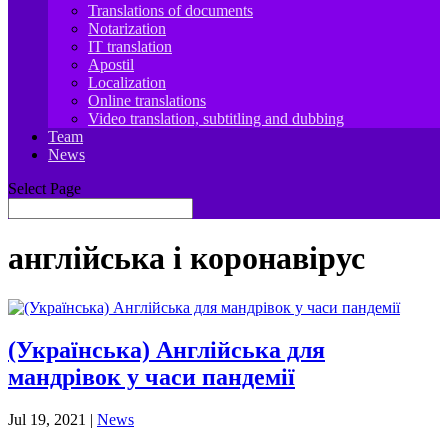
Translations of documents
Notarization
IT translation
Apostil
Localization
Online translations
Video translation, subtitling and dubbing
Team
News
Select Page
англійська і коронавірус
(Українська) Англійська для
мандрівок у часи пандемії
Jul 19, 2021
|
News