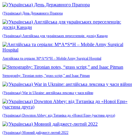
(Українська) День Державного Прапора
(Українська) Англійська для українських переселенців: досвід Канади
Англійська та серіали: M*A*S*H – Mobile Army Surgical Hospital
Stenography: Tironian notes, “grass script,” and Isaac Pitman
(Українська) War in Ukraine: англійська лексика у часи війни
(Українська) Downton Abbey: від Титаніка до «Нової Ери» (частина друга)
(Українська) Мовний дайджест-лютий 2022