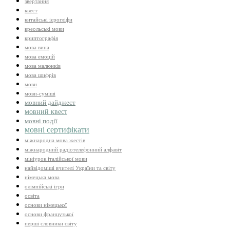
звертання
квест
китайські ієрогліфи
креольські мови
криптографія
мова вина
мова емоцій
мова малюнків
мова шифрів
мови
мови-суміші
мовний дайджест
мовний квест
мовні події
мовні сертифікати
міжнародна мова жестів
міжнародний радіотелефонний алфавіт
мініурок італійської мови
найвідоміші вчителі України та світу
німецька мова
олімпійські ігри
освіта
основи німецької
основи французької
перші словники світу