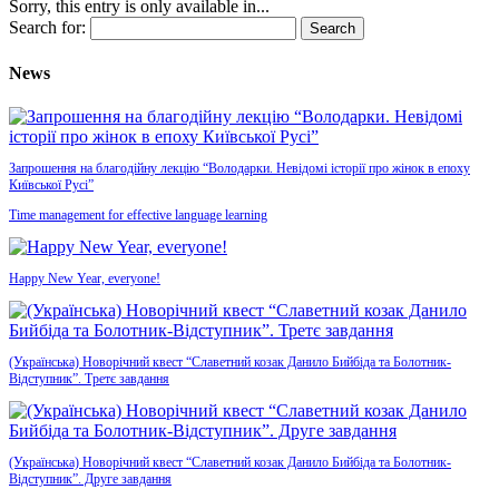
Sorry, this entry is only available in...
Search for:
News
Запрошення на благодійну лекцію “Володарки. Невідомі історії про жінок в епоху
Київської Русі”
Time management for effective language learning
Happy New Year, everyone!
(Українська) Новорічний квест “Славетний козак Данило Бийбіда та Болотник-
Відступник”. Третє завдання
(Українська) Новорічний квест “Славетний козак Данило Бийбіда та Болотник-
Відступник”. Друге завдання