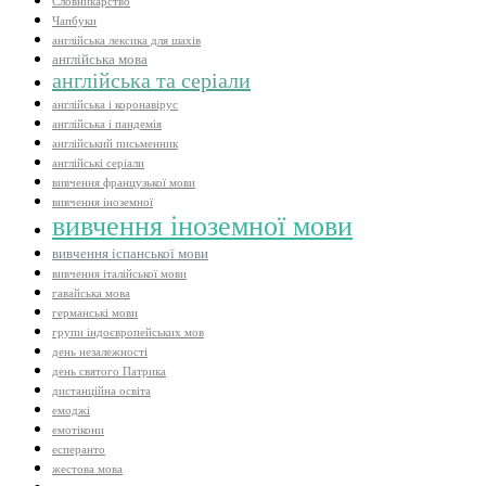
Словникарство
Чапбуки
англійська лексика для шахів
англійська мова
англійська та серіали
англійська і коронавірус
англійська і пандемія
англійський письменник
англійські серіали
вивчення французької мови
вивчення іноземної
вивчення іноземної мови
вивчення іспанської мови
вивчення італійської мови
гавайська мова
германські мови
групи індоєвропейських мов
день незалежності
день святого Патрика
дистанційна освіта
емоджі
емотікони
есперанто
жестова мова