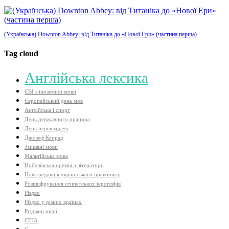
(Українська) Downton Abbey: від Титаніка до «Нової Ери» (частина перша)
Tag cloud
Aнглійська лексика
ЄВІ з іноземної мови
Європейський день мов
Англійська і спорт
День державного прапора
День перекладача
Джозеф Конрад
Змішані мови
Мальтійська мова
Нобелівська премія з літератури
Нова редакція українського правопису
Розшифрування єгипетських ієрогліфів
Різдво
Різдво у різних країнах
Різдвяні пісні
США