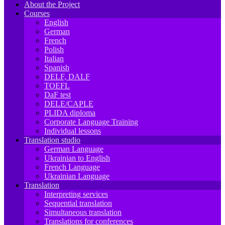
About the Project
Courses
English
German
French
Polish
Italian
Spanish
DELF, DALF
TOEFL
DaF test
DELE/CAPLE
PLIDA diploma
Corporate Language Training
Individual lessons
Translation studio
German Language
Ukrainian to English
French Language
Ukrainian Language
Translation
Interpreting services
Sequential translation
Simultaneous translation
Translations for conferences