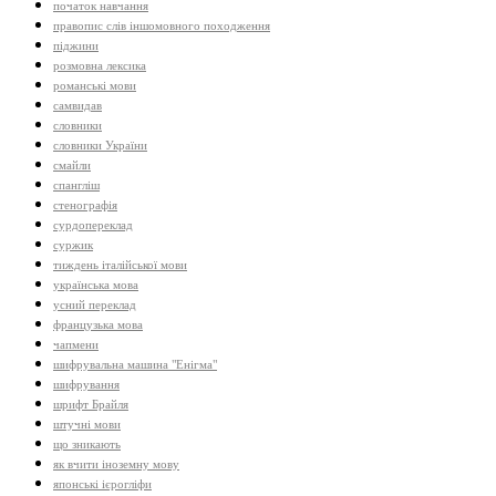
початок навчання
правопис слів іншомовного походження
піджини
розмовна лексика
романські мови
самвидав
словники
словники України
смайли
спангліш
стенографія
сурдопереклад
суржик
тиждень італійської мови
українська мова
усний переклад
французька мова
чапмени
шифрувальна машина "Енігма"
шифрування
шрифт Брайля
штучні мови
що зникають
як вчити іноземну мову
японські ієрогліфи