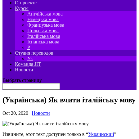
О проекте
Курсы
Англійська мова
Німецька мова
Французька мова
Польська мова
Італійська мова
Іспанська мова
P
Студия переводов
Ук
Команда JIT
Новости
Выбрать страницу
(Українська) Як вчити італійську мову
Oct 20, 2020
|
Новости
Извините, этот техт доступен только в “
Украинский
”.