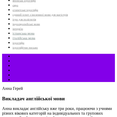
японські ієрогліфи
євро
єгипетські ієрогліфи
єдиний іспит з іноземної мови для магістрів
ігри для поліглотів
індоєвропейські мови
інтерв'ю
іспанська мова
італійська мова
ієрогліфи
ієрогліфічне письмо
Анна Герей
Викладач англійської мови
Анна викладає англійську вже три роки, працюючи з учнями
різних вікових категорій на індивідуальних та групових