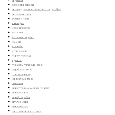
піджини
розмовна лексика
розшифрування єгипетських ієрогліфів
романські мови
різдвяні пісні
самвидав
словникарство
словники
словники України
смайли
спангліш
стенографія
сурдопереклад
суржик
тиждень італійської мови
українська мова
усний переклад
французька мова
чапмени
шифрувальна машина "Енігма"
шифрування
шрифт Брайля
штучні мови
що зникають
як вчити іноземну мову