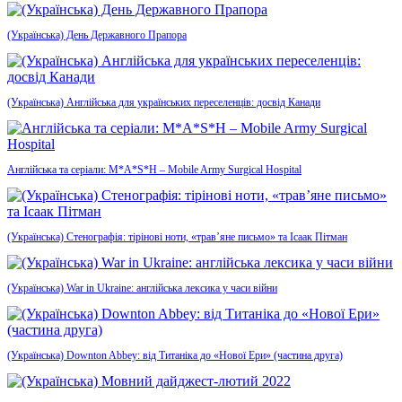
(Українська) День Державного Прапора
(Українська) Англійська для українських переселенців: досвід Канади
Англійська та серіали: M*A*S*H – Mobile Army Surgical Hospital
(Українська) Стенографія: тірінові ноти, «трав’яне письмо» та Ісаак Пітман
(Українська) War in Ukraine: англійська лексика у часи війни
(Українська) Downton Abbey: від Титаніка до «Нової Ери» (частина друга)