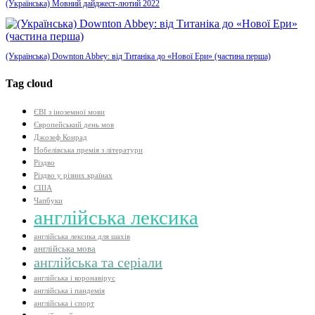
(Українська) Мовний дайджест-лютий 2022
(Українська) Downton Abbey: від Титаніка до «Нової Ери» (частина перша)
Tag cloud
ЄВІ з іноземної мови
Європейський день мов
Джозеф Конрад
Нобелівська премія з літератури
Різдво
Різдво у різних країнах
США
Чапбуки
англійська лексика
англійська лексика для шахів
англійська мова
англійська та серіали
англійська і коронавірус
англійська і пандемія
англійська і спорт