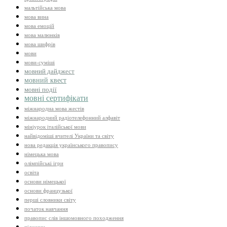
мальтійська мова
мова вина
мова емоцій
мова малюнків
мова шифрів
мови
мови-суміші
мовний дайджест
мовний квест
мовні події
мовні сертифікати
міжнародна мова жестів
міжнародний радіотелефонний алфавіт
мініурок італійської мови
найвідоміші вчителі України та світу
нова редакція українського правопису
німецька мова
олімпійські ігри
освіта
основи німецької
основи французької
перші словники світу
початок навчання
правопис слів іншомовного походження