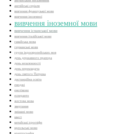
англійський письменник
англійські серіали
вивчення французької мови
вивчення іноземної
вивчення іноземної мови
вивчення іспанської мови
вивчення італійської мови
гавайська мова
германські мови
групи індоєвропейських мов
день державного прапора
день незалежності
день перекладача
день святого Патрика
дистанційна освіта
емоджі
емотікони
есперанто
жестова мова
звертання
змішані мови
квест
китайські ієрогліфи
креольські мови
криптографія