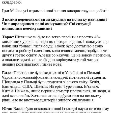
складовою.
Іра:
Майже усі отримані нові знання використовую в роботі.
З якими перепонами ви зіткнулися на початку навчання?
Чи виправдалися ваші очікування? Які ситуації
виявилися неочікуваними?
Тарас
: Після школи було не легко перейти з простих 45-
хвилинних уроків на пари по півтори години, і звикнути, що
навчання триває і після обіду. Також було достатньо важко
поєднати роботу і навчання, коли вчився заочно, здобуваючи
другу і третю освіту. Але щиро кажучи, це не зовсім перепони,
а швидше задачі, які необхідно вирішувати у той час, як
людина розвивається і пізнає нове.
Елла:
Перепон не було жодних ні в Україні, ні в Польщі.
Чудові висококваліфіковані викладачі, мотивовані студенти.
Щоправда у Польщі були студенти зі всього світу: Кенія,
Бангладеш, США, Швеція, Нігерія, Туреччина, В’єтнам,
Китай. На жаль, лише перший семестр провчилися, як люди, а
далі все онлайн. Хоча навчання відбувається на високому
рівні, але не вистачає аудиторії і живого спілкування.
Юля:
Важко було освоювати нові і складні науки не в юному