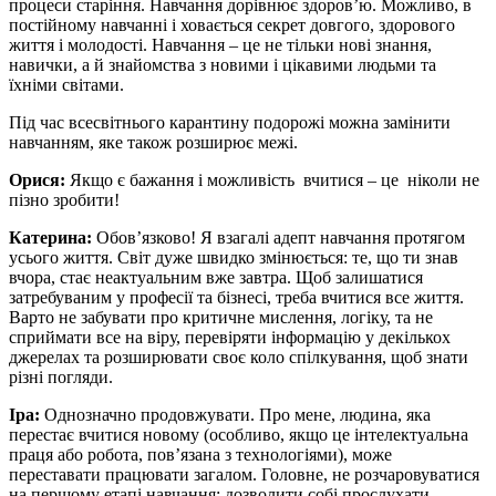
процеси старіння. Навчання дорівнює здоров’ю. Можливо, в
постійному навчанні і ховається секрет довгого, здорового
життя і молодості. Навчання – це не тільки нові знання,
навички, а й знайомства з новими і цікавими людьми та
їхніми світами.
Під час всесвітнього карантину подорожі можна замінити
навчанням, яке також розширює межі.
Орися:
Якщо є бажання і можливість вчитися – це ніколи не
пізно зробити!
Катерина:
Обов’язково! Я взагалі адепт навчання протягом
усього життя. Світ дуже швидко змінюється: те, що ти знав
вчора, стає неактуальним вже завтра. Щоб залишатися
затребуваним у професії та бізнесі, треба вчитися все життя.
Варто не забувати про критичне мислення, логіку, та не
сприймати все на віру, перевіряти інформацію у декількох
джерелах та розширювати своє коло спілкування, щоб знати
різні погляди.
Іра:
Однозначно продовжувати. Про мене, людина, яка
перестає вчитися новому (особливо, якщо це інтелектуальна
праця або робота, пов’язана з технологіями), може
переставати працювати загалом. Головне, не розчаровуватися
на першому етапі навчання: дозволити собі прослухати