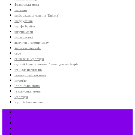
французька мова
чапмени
шифрувальна машина "Енігма"
шифрування
шрифт Брайля
штучні мови
що зникають
як вчити іноземну мову
японські ієрогліфи
євро
єгипетські ієрогліфи
єдиний іспит з іноземної мови для магістрів
ігри для поліглотів
індоєвропейські мови
інтерв'ю
іспанська мова
італійська мова
ієрогліфи
ієрогліфічне письмо