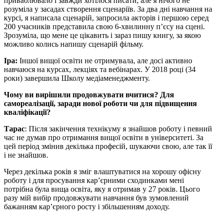
приваблювало і завжди хотілося писати, але я нічого не
розуміла у засадах створення сценаріїв. За два дні навчання на
курсі, я написала сценарій, запросила акторів і першою серед
200 учасників представила свою 6-хвилинну п’єсу на сцені.
Зрозуміла, що мене це цікавить і зараз пишу книгу, за якою
можливо колись напишу сценарій фільму.
Іра:
Іншої вищої освіти не отримувала, але досі активно
навчаюся на курсах, лекціях та вебінарах. У 2018 році (34
роки) завершила Школу медіаменеджменту.
Чому ви вирішили продовжувати вчитися? Для
самореалізації, заради нової роботи чи для підвищення
кваліфікації?
Тарас
: Після закінчення технікуму я знайшов роботу і певний
час не думав про отримання вищої освіти в університеті. За
цей період змінив декілька професій, шукаючи свою, але так її
і не знайшов.
Через декілька років я зміг влаштуватися на хорошу офісну
роботу і для просування кар’єрними сходинками мені
потрібна була вища освіта, яку я отримав у 27 років. Цього
разу мій вибір продовжувати навчання був зумовлений
бажанням кар’єрного росту і збільшенням доходу.