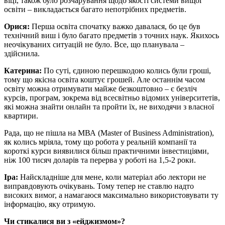
віці, також було розчарування щодо якості системи вищої
освіти – викладається багато непотрібних предметів.
Орися:
Перша освіта спочатку важко давалася, бо це був
технічний виш і було багато предметів з точних наук. Якихось
неочікуваних ситуацій не було. Все, що планувала –
здійснила.
Катерина:
По суті, єдиною перешкодою колись були гроші,
тому що якісна освіта коштує грошей. Але останнім часом
освіту можна отримувати майже безкоштовно – є безліч
курсів, програм, зокрема від всесвітньо відомих університетів,
які можна знайти онлайн та пройти їх, не виходячи з власної
квартири.
Рада, що не пішла на МВА (Master of Business Administration),
як колись мріяла, тому що робота у реальній компанії та
короткі курси виявилися більш практичними інвестиціями,
ніж 100 тисяч доларів та перерва у роботі на 1,5-2 роки.
Іра:
Найскладніше для мене, коли матеріал або лектори не
виправдовують очікувань. Тому тепер не ставлю надто
високих вимог, а намагаюся максимально використовувати ту
інформацію, яку отримую.
Чи стикалися ви з «ейджизмом»?