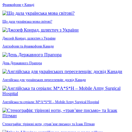
Франкофони у Канаді
Що дала українська мова світові?
Джозеф Конрад, шляхтич з України
Англофони та франкофони Канади
День Державного Прапора
Англійська для українських переселенців: досвід Канади
Англійська та серіали: M*A*S*H – Mobile Army Surgical Hospital
Стенографія: тірінові ноти, «трав’яне письмо» та Ісаак Пітман