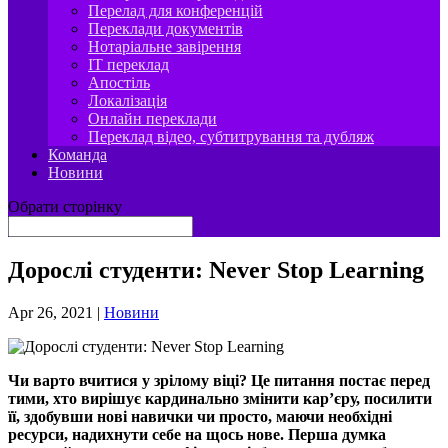
Перелад для конференцій
Переклади документів
Нотаріальне завірення
IT переклад
Апостіль
Локалізація
Онлайн переклади
Переклад відео, субтитрування та дубляж
Команда
Новини
Обрати сторінку
Дорослі студенти: Never Stop Learning
Apr 26, 2021
|
Новини
Чи варто вчитися у зрілому віці? Це питання постає перед
тими, хто вирішує кардинально змінити кар’єру, посилити
її, здобувши нові навички чи просто, маючи необхідні
ресурси, надихнути себе на щось нове. Перша думка