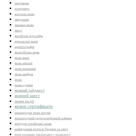
емотікони
есперанто
жестова мова
звертання
змішані мови
квест
китайські ієрогліфи
креольські мови
криптографія
мальтійська мова
мова вина
мова емоцій
мова малюнків
мова шифрів
мови
мови-суміші
мовний дайджест
мовний квест
мовні події
мовні сертифікати
міжнародна мова жестів
міжнародний радіотелефонний алфавіт
мініурок італійської мови
найвідоміші вчителі України та світу
нова редакція українського правопису