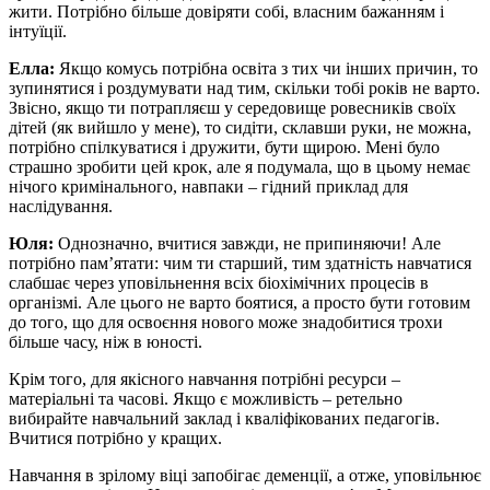
жити. Потрібно більше довіряти собі, власним бажанням і
інтуїції.
Елла:
Якщо комусь потрібна освіта з тих чи інших причин, то
зупинятися і роздумувати над тим, скільки тобі років не варто.
Звісно, якщо ти потрапляєш у середовище ровесників своїх
дітей (як вийшло у мене), то сидіти, склавши руки, не можна,
потрібно спілкуватися і дружити, бути щирою. Мені було
страшно зробити цей крок, але я подумала, що в цьому немає
нічого кримінального, навпаки – гідний приклад для
наслідування.
Юля:
Однозначно, вчитися завжди, не припиняючи! Але
потрібно пам’ятати: чим ти старший, тим здатність навчатися
слабшає через уповільнення всіх біохімічних процесів в
організмі. Але цього не варто боятися, а просто бути готовим
до того, що для освоєння нового може знадобитися трохи
більше часу, ніж в юності.
Крім того, для якісного навчання потрібні ресурси –
матеріальні та часові. Якщо є можливість – ретельно
вибирайте навчальний заклад і кваліфікованих педагогів.
Вчитися потрібно у кращих.
Навчання в зрілому віці запобігає деменції, а отже, уповільнює