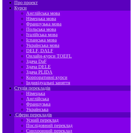
Про проект
Курси
Англійська мова
Німецька мова
Французька мова
Польська мова
Італійська мова
Іспанська мова
Українська мова
DELF, DALF
Онлайн-курси TOEFL
Здача DaF
Здача DELE
Здача PLIDA
Корпоративні курси
Індивідуальні заняття
Студія перекладів
Німецька
Англійська
Французька
Українська
Сфери перекладів
Усний переклад
Послідовний переклад
Синхронний переклад