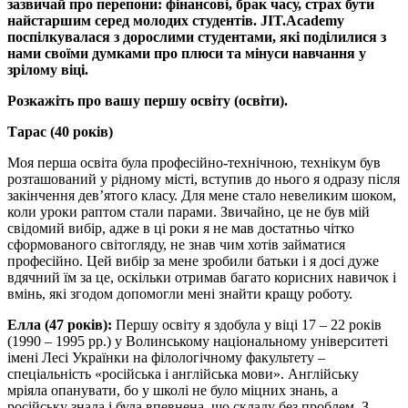
зазвичай про перепони: фінансові, брак часу, страх бути
найстаршим серед молодих студентів. JIT.Academy
поспілкувалася з дорослими студентами, які поділилися з
нами своїми думками про плюси та мінуси навчання у
зрілому віці.
Розкажіть про вашу першу освіту (освіти).
Тарас (40 років)
Моя перша освіта була професійно-технічною, технікум був
розташований у рідному місті, вступив до нього я одразу після
закінчення дев’ятого класу. Для мене стало невеликим шоком,
коли уроки раптом стали парами. Звичайно, це не був мій
свідомий вибір, адже в ці роки я не мав достатньо чітко
сформованого світогляду, не знав чим хотів займатися
професійно. Цей вибір за мене зробили батьки і я досі дуже
вдячний їм за це, оскільки отримав багато корисних навичок і
вмінь, які згодом допомогли мені знайти кращу роботу.
Елла (47 років):
Першу освіту я здобула у віці 17 – 22 років
(1990 – 1995 рр.) у Волинському національному університеті
імені Лесі Українки на філологічному факультету –
спеціальність «російська і англійська мови». Англійську
мріяла опанувати, бо у школі не було міцних знань, а
російську знала і була впевнена, що складу без проблем. З