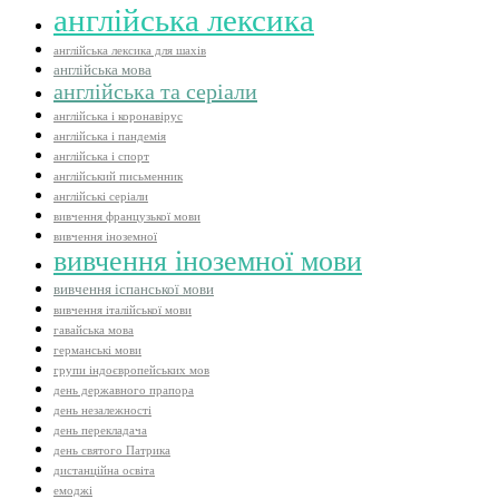
англійська лексика
англійська лексика для шахів
англійська мова
англійська та серіали
англійська і коронавірус
англійська і пандемія
англійська і спорт
англійський письменник
англійські серіали
вивчення французької мови
вивчення іноземної
вивчення іноземної мови
вивчення іспанської мови
вивчення італійської мови
гавайська мова
германські мови
групи індоєвропейських мов
день державного прапора
день незалежності
день перекладача
день святого Патрика
дистанційна освіта
емоджі