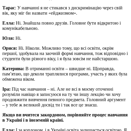
Тарас
: У навчанні я не стикався з дискримінацію через свій
вік, яку міг би назвати «ейджизмом».
Елла:
Ні. Знайшла повно друзів. Головне бути відкритою і
комунікабельною.
Юля:
Ні.
Орися:
Ні. Ніколи. Можливо тому, що всі освіти, окрім
першої, здобувала на заочній формі навчання, тож відповідно і
студенти були різного віку, і я була зовсім не найстаршою.
Катерина:
В отриманні освіти – швидше ні. Щоправда,
пам’ятаю, що деколи траплялися програми, участь у яких була
обмежена віком.
Іра:
Під час навчання – ні. Але не всі в моєму оточенні
розуміли навіщо я записуюся на ту чи іншу лекцію чи хочу
продовжити вивчення певного предмета. Головний аргумент
– у тебе ж великий досвід ти і так все це знаєш.
Якщо ви вчитеся закордоном, порівняйте процес навчання
в Україні і в іноземній країні.
Елла:
І за кордоном, і в Україні освіта залишається освітою. Я