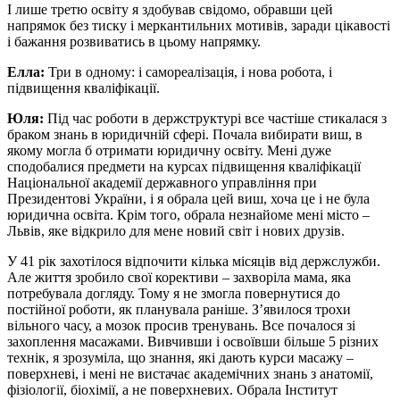
І лише третю освіту я здобував свідомо, обравши цей
напрямок без тиску і меркантильних мотивів, заради цікавості
і бажання розвиватись в цьому напрямку.
Елла:
Три в одному: і самореалізація, і нова робота, і
підвищення кваліфікації.
Юля:
Під час роботи в держструктурі все частіше стикалася з
браком знань в юридичній сфері. Почала вибирати виш, в
якому могла б отримати юридичну освіту. Мені дуже
сподобалися предмети на курсах підвищення кваліфікації
Національної академії державного управління при
Президентові України, і я обрала цей виш, хоча це і не була
юридична освіта. Крім того, обрала незнайоме мені місто –
Львів, яке відкрило для мене новий світ і нових друзів.
У 41 рік захотілося відпочити кілька місяців від держслужби.
Але життя зробило свої корективи – захворіла мама, яка
потребувала догляду. Тому я не змогла повернутися до
постійної роботи, як планувала раніше. З’явилося трохи
вільного часу, а мозок просив тренувань. Все почалося зі
захоплення масажами. Вивчивши і освоївши більше 5 різних
технік, я зрозуміла, що знання, які дають курси масажу –
поверхневі, і мені не вистачає академічних знань з анатомії,
фізіології, біохімії, а не поверхневих. Обрала Інститут