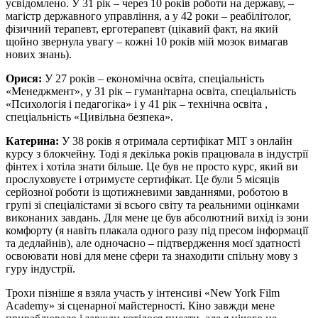
усвідомлено. У 31 рік – через 10 років роботи на державу, –
магістр державного управління, а у 42 роки – реабілітолог,
фізичний терапевт, ерготерапевт (цікавий факт, на який
щойно звернула увагу – кожні 10 років мій мозок вимагав
нових знань).
Орися:
У 27 років – економічна освіта, спеціальність
«Менеджмент», у 31 рік – гуманітарна освіта, спеціальність
«Психологія і педагогіка» і у 41 рік – технічна освіта ,
спеціальність «Цивільна безпека».
Катерина:
У 38 років я отримала сертифікат MIT з онлайн
курсу з блокчейну. Тоді я декілька років працювала в індустрії
фінтех і хотіла знати більше. Це був не просто курс, який ви
прослуховуєте і отримуєте сертифікат. Це були 5 місяців
серйозної роботи із щотижневими завданнями, роботою в
групі зі спеціалістами зі всього світу та реальними оцінками
виконаних завдань. Для мене це був абсолютний вихід із зони
комфорту (я навіть плакала одного разу під пресом інформації
та дедлайнів), але одночасно – підтвердження моєї здатності
освоювати нові для мене сфери та знаходити спільну мову з
гуру індустрії.
Трохи пізніше я взяла участь у інтенсиві «New York Film
Academy» зі сценарної майстерності. Кіно завжди мене