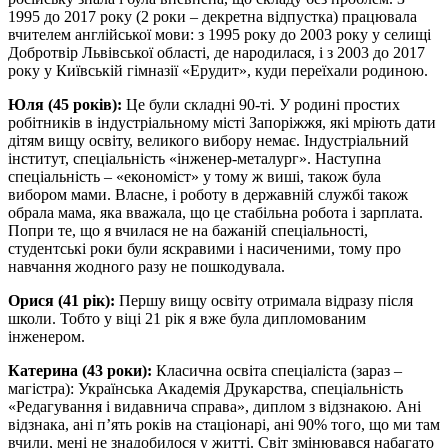
1995 до 2017 року (2 роки – декретна відпустка) працювала
вчителем англійської мови: з 1995 року до 2003 року у селищі
Добротвір Львівської області, де народилася, і з 2003 до 2017
року у Київській гімназії «Ерудит», куди переїхали родиною.
Юля (45 років):
Це були складні 90-ті. У родині простих
робітників в індустріальному місті Запоріжжя, які мріють дати
дітям вищу освіту, великого вибору немає. Індустріальний
інститут, спеціальність «інженер-металург». Наступна
спеціальність – «економіст» у тому ж виші, також була
вибором мами. Власне, і роботу в державній службі також
обрала мама, яка вважала, що це стабільна робота і зарплата.
Попри те, що я вчилася не на бажаній спеціальності,
студентські роки були яскравими і насиченими, тому про
навчання жодного разу не пошкодувала.
Орися (41 рік):
Першу вищу освіту отримала відразу після
школи. Тобто у віці 21 рік я вже була дипломованим
інженером.
Катерина (43 роки):
Класична освіта спеціаліста (зараз –
магістра): Українська Академія Друкарства, спеціальність
«Редагування і видавнича справа», диплом з відзнакою. Ані
відзнака, ані п’ять років на стаціонарі, ані 90% того, що ми там
вчили, мені не знадобилося у житті. Світ змінювався набагато