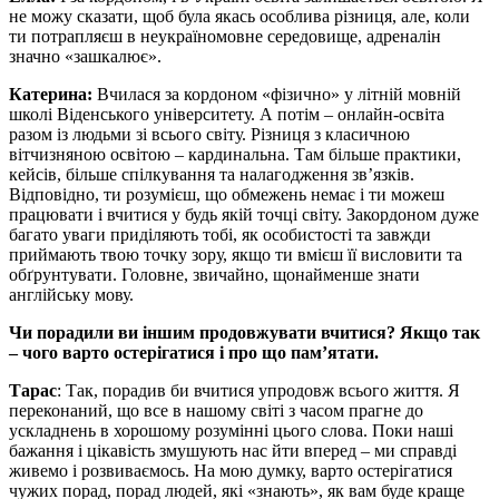
не можу сказати, щоб була якась особлива різниця, але, коли
ти потрапляєш в неукраїномовне середовище, адреналін
значно «зашкалює».
Катерина:
Вчилася за кордоном «фізично» у літній мовній
школі Віденського університету. А потім – онлайн-освіта
разом із людьми зі всього світу. Різниця з класичною
вітчизняною освітою – кардинальна. Там більше практики,
кейсів, більше спілкування та налагодження зв’язків.
Відповідно, ти розумієш, що обмежень немає і ти можеш
працювати і вчитися у будь якій точці світу. Закордоном дуже
багато уваги приділяють тобі, як особистості та завжди
приймають твою точку зору, якщо ти вмієш її висловити та
обґрунтувати. Головне, звичайно, щонайменше знати
англійську мову.
Чи порадили ви іншим продовжувати вчитися? Якщо так
– чого варто остерігатися і про що пам’ятати.
Тарас
: Так, порадив би вчитися упродовж всього життя. Я
переконаний, що все в нашому світі з часом прагне до
ускладнень в хорошому розумінні цього слова. Поки наші
бажання і цікавість змушують нас йти вперед – ми справді
живемо і розвиваємось. На мою думку, варто остерігатися
чужих порад, порад людей, які «знають», як вам буде краще