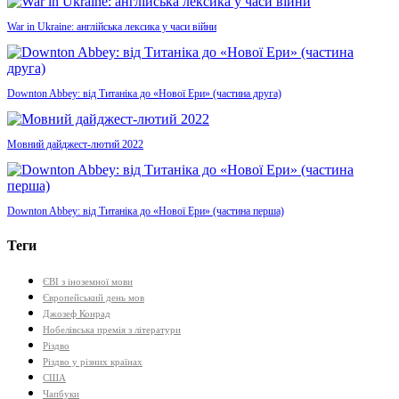
War in Ukraine: англійська лексика у часи війни
Downton Abbey: від Титаніка до «Нової Ери» (частина друга)
Мовний дайджест-лютий 2022
Downton Abbey: від Титаніка до «Нової Ери» (частина перша)
Теги
ЄВІ з іноземної мови
Європейський день мов
Джозеф Конрад
Нобелівська премія з літератури
Різдво
Різдво у різних країнах
США
Чапбуки