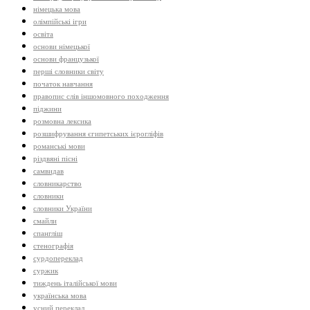
німецька мова
олімпійські ігри
освіта
основи німецької
основи французької
перші словники світу
початок навчання
правопис слів іншомовного походження
піджини
розмовна лексика
розшифрування єгипетських ієрогліфів
романські мови
різдвяні пісні
самвидав
словникарство
словники
словники України
смайли
спангліш
стенографія
сурдопереклад
суржик
тиждень італійської мови
українська мова
усний переклад