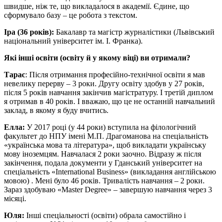
швидше, ніж те, що викладалося в академії. Єдине, що
сформувало базу – це робота з текстом.
Іра (36 років):
Бакалавр та магістр журналістики (Львівський
національний університет ім. І. Франка).
Які інші освіти (освіту й у якому віці) ви отримали?
Тарас
: Після отримання професійно-технічної освіти я мав
невелику перерву – 3 роки. Другу освіту здобув у 27 років,
після 5 років навчання закінчив магістратуру. І третій диплом
я отримав в 40 років. І вважаю, що це не останній навчальний
заклад, в якому я буду вчитись.
Елла:
У 2017 році (у 44 роки) вступила на філологічний
факультет до НПУ імені М.П. Драгоманова на спеціальність
«українська мова та література», щоб викладати українську
мову іноземцям. Навчалася 2 роки заочно. Відразу ж після
закінчення, подала документи у Гданський університет на
спеціальність «International Business» (викладання англійською
мовою) . Мені було 46 років. Тривалість навчання – 2 роки.
Зараз здобуваю «Master Degree» – завершую навчання через 3
місяці.
Юля:
Інші спеціальності (освіти) обрала самостійно і