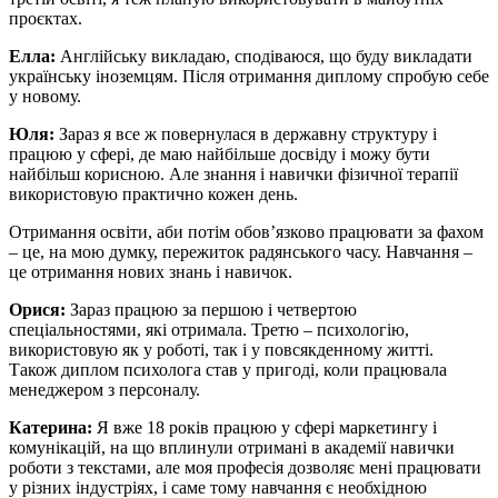
проєктах.
Елла:
Англійську викладаю, сподіваюся, що буду викладати
українську іноземцям. Після отримання диплому спробую себе
у новому.
Юля:
Зараз я все ж повернулася в державну структуру і
працюю у сфері, де маю найбільше досвіду і можу бути
найбільш корисною. Але знання і навички фізичної терапії
використовую практично кожен день.
Отримання освіти, аби потім обов’язково працювати за фахом
– це, на мою думку, пережиток радянського часу. Навчання –
це отримання нових знань і навичок.
Орися:
Зараз працюю за першою і четвертою
спеціальностями, які отримала. Третю – психологію,
використовую як у роботі, так і у повсякденному житті.
Також диплом психолога став у пригоді, коли працювала
менеджером з персоналу.
Катерина:
Я вже 18 років працюю у сфері маркетингу і
комунікацій, на що вплинули отримані в академії навички
роботи з текстами, але моя професія дозволяє мені працювати
у різних індустріях, і саме тому навчання є необхідною