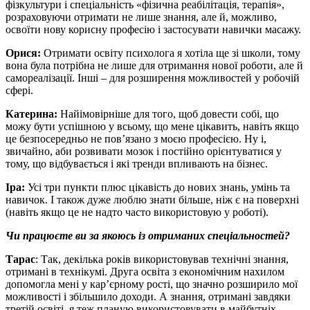
фізкультури і спеціальність «фізична реабілітація, терапія»,
розраховуючи отримати не лише знання, але й, можливо,
освоїти нову корисну професію і застосувати навички масажу.
Орися:
Отримати освіту психолога я хотіла ще зі школи, тому
вона була потрібна не лише для отримання нової роботи, але й
самореалізації. Інші – для розширення можливостей у робочій
сфері.
Катерина:
Найімовірніше для того, щоб довести собі, що
можу бути успішною у всьому, що мене цікавить, навіть якщо
це безпосередньо не пов’язано з моєю професією. Ну і,
звичайно, аби розвивати мозок і постійно орієнтуватися у
тому, що відбувається і які тренди впливають на бізнес.
Іра:
Усі три пункти плюс цікавість до нових знань, умінь та
навичок. І також дуже люблю знати більше, ніж є на поверхні
(навіть якщо це не надто часто використовую у роботі).
Чи працюєте ви за якоюсь із отриманих спеціальностей?
Тарас
: Так, декілька років використовував технічні знання,
отримані в технікумі. Друга освіта з економічним нахилом
допомогла мені у кар’єрному рості, що значно розширило мої
можливості і збільшило доходи. А знання, отримані завдяки
третій освіті, я теж планую використовувати в майбутніх