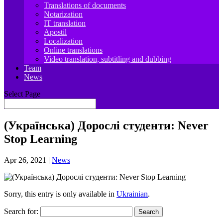
Translations of documents
Notarization
IT translation
Apostil
Localization
Online translations
Video translation, subtitling and dubbing
Team
News
Select Page
(Українська) Дорослі студенти: Never
Stop Learning
Apr 26, 2021
|
News
Sorry, this entry is only available in
Ukrainian
.
Search for: