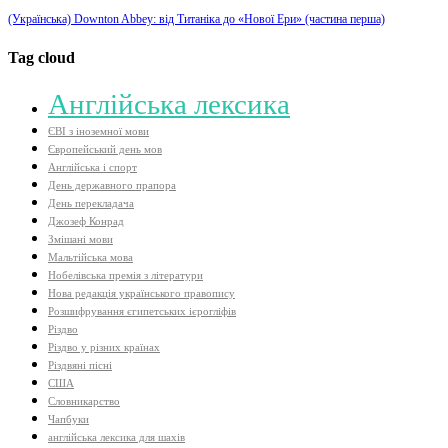
(Українська) Downton Abbey: від Титаніка до «Нової Ери» (частина перша)
Tag cloud
Aнглійська лексика
ЄВІ з іноземної мови
Європейський день мов
Англійська і спорт
День державного прапора
День перекладача
Джозеф Конрад
Змішані мови
Мальтійська мова
Нобелівська премія з літератури
Нова редакція українського правопису
Розшифрування єгипетських ієрогліфів
Різдво
Різдво у різних країнах
Різдвяні пісні
США
Словникарство
Чапбуки
англійська лексика для шахів