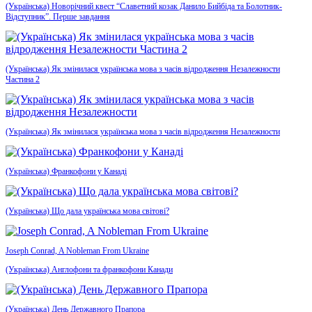
(Українська) Новорічний квест “Славетний козак Данило Бийбіда та Болотник-
Відступник”. Перше завдання
(Українська) Як змінилася українська мова з часів відродження Незалежности
Частина 2
(Українська) Як змінилася українська мова з часів відродження Незалежности
(Українська) Франкофони у Канаді
(Українська) Що дала українська мова світові?
Joseph Conrad, A Nobleman From Ukraine
(Українська) Англофони та франкофони Канади
(Українська) День Державного Прапора