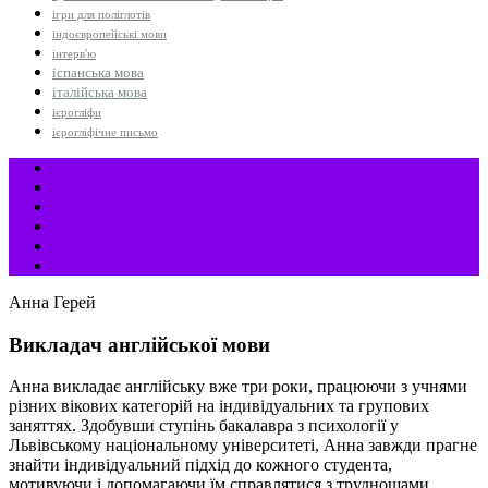
ігри для поліглотів
індоєвропейські мови
інтерв'ю
іспанська мова
італійська мова
ієрогліфи
ієрогліфічне письмо
Анна Герей
Викладач англійської мови
Анна викладає англійську вже три роки, працюючи з учнями
різних вікових категорій на індивідуальних та групових
заняттях. Здобувши ступінь бакалавра з психології у
Львівському національному університеті, Анна завжди прагне
знайти індивідуальний підхід до кожного студента,
мотивуючи і допомагаючи їм справлятися з труднощами.