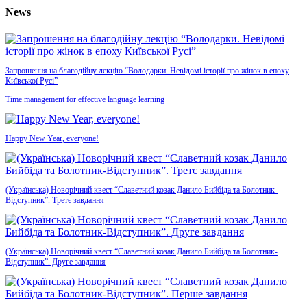
News
Запрошення на благодійну лекцію “Володарки. Невідомі історії про жінок в епоху
Київської Русі”
Time management for effective language learning
Happy New Year, everyone!
(Українська) Новорічний квест “Славетний козак Данило Бийбіда та Болотник-
Відступник”. Третє завдання
(Українська) Новорічний квест “Славетний козак Данило Бийбіда та Болотник-
Відступник”. Друге завдання