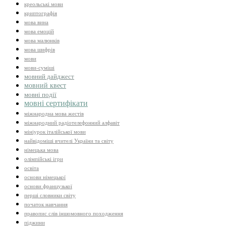
креольські мови
криптографія
мова вина
мова емоцій
мова малюнків
мова шифрів
мови
мови-суміші
мовний дайджест
мовний квест
мовні події
мовні сертифікати
міжнародна мова жестів
міжнародний радіотелефонний алфавіт
мініурок італійської мови
найвідоміші вчителі України та світу
німецька мова
олімпійські ігри
освіта
основи німецької
основи французької
перші словники світу
початок навчання
правопис слів іншомовного походження
піджини