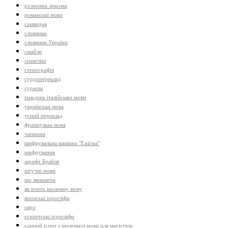
розмовна лексика
романські мови
самвидав
словники
словники України
смайли
спангліш
стенографія
сурдопереклад
суржик
тиждень італійської мови
українська мова
усний переклад
французька мова
чапмени
шифрувальна машина "Енігма"
шифрування
шрифт Брайля
штучні мови
що зникають
як вчити іноземну мову
японські ієрогліфи
євро
єгипетські ієрогліфи
єдиний іспит з іноземної мови для магістрів