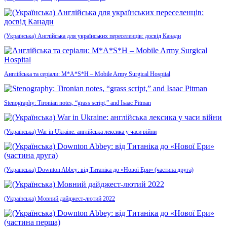
(Українська) Англійська для українських переселенців: досвід Канади
Англійська та серіали: M*A*S*H – Mobile Army Surgical Hospital
Stenography: Tironian notes, “grass script,” and Isaac Pitman
(Українська) War in Ukraine: англійська лексика у часи війни
(Українська) Downton Abbey: від Титаніка до «Нової Ери» (частина друга)
(Українська) Мовний дайджест-лютий 2022