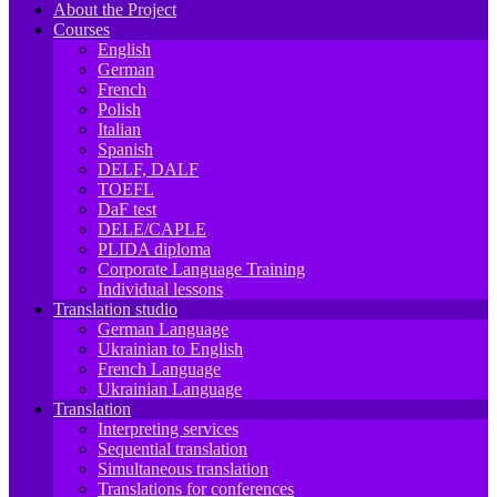
About the Project
Courses
English
German
French
Polish
Italian
Spanish
DELF, DALF
TOEFL
DaF test
DELE/CAPLE
PLIDA diploma
Corporate Language Training
Individual lessons
Translation studio
German Language
Ukrainian to English
French Language
Ukrainian Language
Translation
Interpreting services
Sequential translation
Simultaneous translation
Translations for conferences