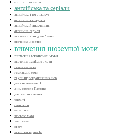
англійська мова
англійська та серіали
англійська і коронавірус
англійська і пандемія
англійський письменник
англійські серіали
вивчення французької мови
вивчення іноземної
вивчення іноземної мови
вивчення іспанської мови
вивчення італійської мови
гавайська мова
германські мови
групи індоєвропейських мов
день незалежності
день святого Патрика
дистанційна освіта
емоджі
емотікони
есперанто
жестова мова
звертання
квест
китайські ієрогліфи