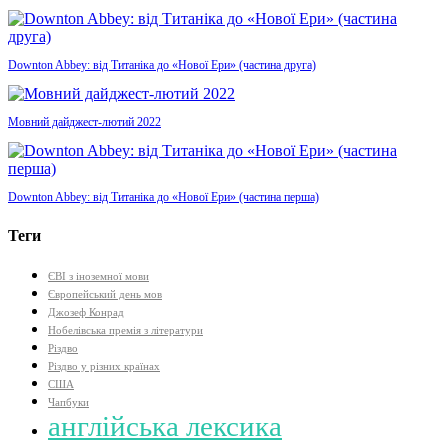
Downton Abbey: від Титаніка до «Нової Ери» (частина друга)
Мовний дайджест-лютий 2022
Downton Abbey: від Титаніка до «Нової Ери» (частина перша)
Теги
ЄВІ з іноземної мови
Європейський день мов
Джозеф Конрад
Нобелівська премія з літератури
Різдво
Різдво у різних країнах
США
Чапбуки
англійська лексика