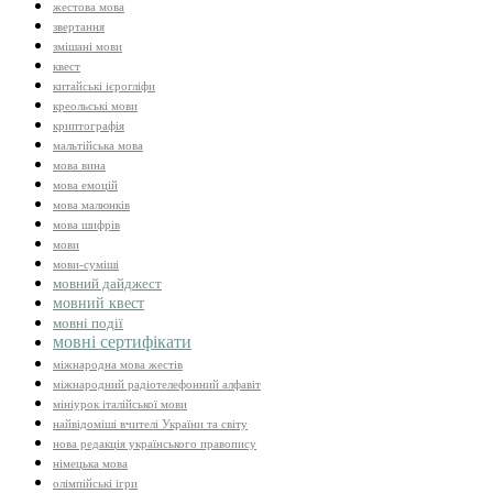
жестова мова
звертання
змішані мови
квест
китайські ієрогліфи
креольські мови
криптографія
мальтійська мова
мова вина
мова емоцій
мова малюнків
мова шифрів
мови
мови-суміші
мовний дайджест
мовний квест
мовні події
мовні сертифікати
міжнародна мова жестів
міжнародний радіотелефонний алфавіт
мініурок італійської мови
найвідоміші вчителі України та світу
нова редакція українського правопису
німецька мова
олімпійські ігри