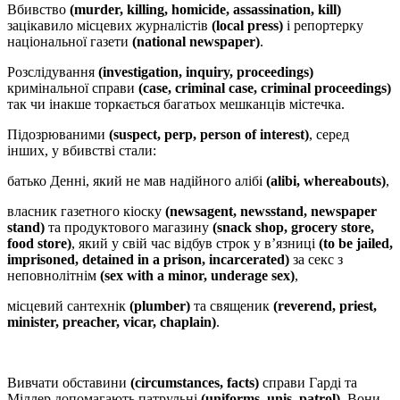
Вбивство
(murder, killing, homicide, assassination, kill)
зацікавило місцевих журналістів
(local press)
і репортерку
національної газети
(national newspaper)
.
Розслідування
(investigation, inquiry, proceedings)
кримінальної cправи
(case, criminal case, criminal proceedings)
так чи інакше торкається багатьох мешканців містечка.
Підозрюваними
(suspect, perp, person of interest)
, серед
інших, у вбивстві cтали:
батько Денні, який не мав надійного алібі
(alibi, whereabouts)
,
власник газетного кіоску
(newsagent, newsstand, newspaper
stand)
та продуктового магазину
(snack shop, grocery store,
food store)
, який у свій час відбув строк у в’язниці
(to be jailed,
imprisoned, detained in a prison, incarcerated)
за секс з
неповнолітнім
(sex with a minor, underage sex)
,
місцевий сантехнік
(plumber)
та священик
(reverend, priest,
minister, preacher, vicar, chaplain)
.
Вивчати обставини
(сircumstances, facts)
справи Гарді та
Міллер допомагають патрульні
(uniforms, unis, patrol)
. Вони