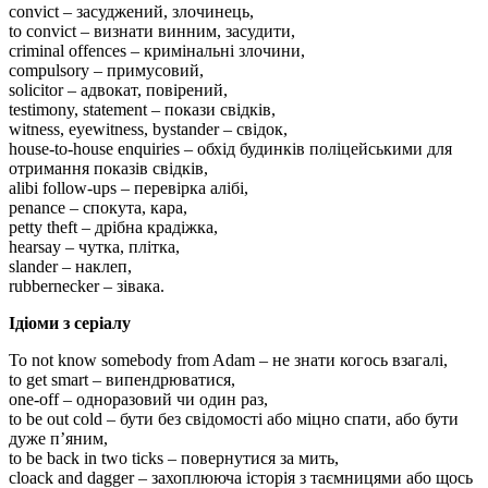
convict – засуджений, злочинець,
to convict – визнати винним, засудити,
criminal offences – кримінальні злочини,
compulsory – примусовий,
solicitor – адвокат, повірений,
testimony, statement – покази свідків,
witness, eyewitness, bystander – свідок,
house-to-house enquiries – обхід будинків поліцейськими для
отримання показів свідків,
alibi follow-ups – перевірка алібі,
penance – спокута, кара,
petty theft – дрібна крадіжка,
hearsay – чутка, плітка,
slander – наклеп,
rubbernecker – зівака.
Ідіоми з серіалу
To not know somebody from Adam – не знати когось взагалі,
to get smart – випендрюватися,
one-off – одноразовий чи один раз,
to be out cold – бути без свідомості або міцно спати, або бути
дуже п’яним,
to be back in two ticks – повернутися за мить,
cloack and dagger – захоплююча історія з таємницями або щось