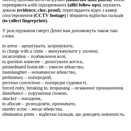
перевіряють алібі підозрюваних
(alibi follow-ups)
, шукають
докази
(evidence, clue, proof)
, переглядають відео з камер
спостереження
(CCTV footage)
і збирають відбитки пальців
(to collect fingerprints)
.
У розслідування смерті Денні вам допоможуть також такі
слова:
to arrest – арештувати, затримувати,
to charge with a crime – звинувачувати у злочині,
incarceration – позбавлення волі,
to question someone – допитувати когось,
premeditated homicide – умисне вбивство,
manslaughter – ненавмисне вбивство,
preliminary – попередній,
previous convictions – попередні судимості,
forced entry, breaking in, trespassing – незаконне проникнення,
disturbance – порушення спокою,
attacker – нападник,
to allocate – розподіляти, призначати,
murder scene – місце вбивства,
elimination prints – відбитки пальців, що доводять невинність,