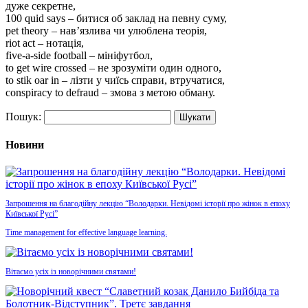
дуже секретне,
100 quid says – битися об заклад на певну суму,
pet theory – нав’язлива чи улюблена теорія,
riot act – нотація,
five-a-side football – мініфутбол,
to get wire crossed – не зрозуміти один одного,
to stik oar in – лізти у чиїсь справи, втручатися,
сonspiracy to defraud – змова з метою обману.
Пошук:
Новини
Запрошення на благодійну лекцію “Володарки. Невідомі історії про жінок в епоху
Київської Русі”
Time management for effective language learning.
Вітаємо усіх із новорічними святами!