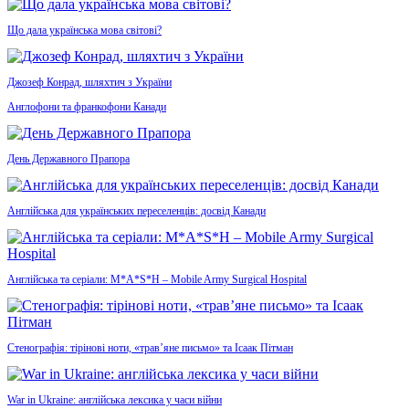
Що дала українська мова світові?
Джозеф Конрад, шляхтич з України
Англофони та франкофони Канади
День Державного Прапора
Англійська для українських переселенців: досвід Канади
Англійська та серіали: M*A*S*H – Mobile Army Surgical Hospital
Стенографія: тірінові ноти, «трав’яне письмо» та Ісаак Пітман
War in Ukraine: англійська лексика у часи війни