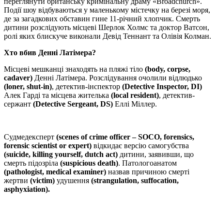
переглянути британську кримінальну драму «Broadchurch».
Події шоу відбуваються у маленькому містечку на березі моря,
де за загадкових обставин гине 11-річний хлопчик. Смерть
дитини розслідують місцеві Шерлок Холмс та доктор Ватсон,
ролі яких блискуче виконали Девід Теннант та Олівія Колман.
Хто вбив Денні Латімера?
Місцеві мешканці знаходять на пляжі тіло
(body, corpse,
cadaver)
Денні Латімера. Розслідування очолили відлюдько
(loner, shut-in)
, детектив-інспектор
(Detective Inspector, DI)
Алек Гарді та місцева жителька
(local resident)
, детектив-
сержант
(Detective Sergeant, DS)
Еллі Міллер.
Судмедексперт
(scenes of crime officer – SOCO, forensics,
forensic scientist or expert)
відкидає версію самогубства
(suicide, killing yourself, dutch act)
дитини, заявивши, що
смерть підозріла
(suspicious death)
. Патологоанатом
(pathologist, medical examiner)
назвав причиною смерті
жертви
(victim)
удушення
(strangulation, suffocation,
asphyxiation).