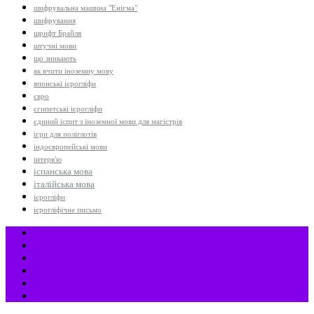
шифрувальна машина "Енігма"
шифрування
шрифт Брайля
штучні мови
що зникають
як вчити іноземну мову
японські ієрогліфи
євро
єгипетські ієрогліфи
єдиний іспит з іноземної мови для магістрів
ігри для поліглотів
індоєвропейські мови
інтерв'ю
іспанська мова
італійська мова
ієрогліфи
ієрогліфічне письмо