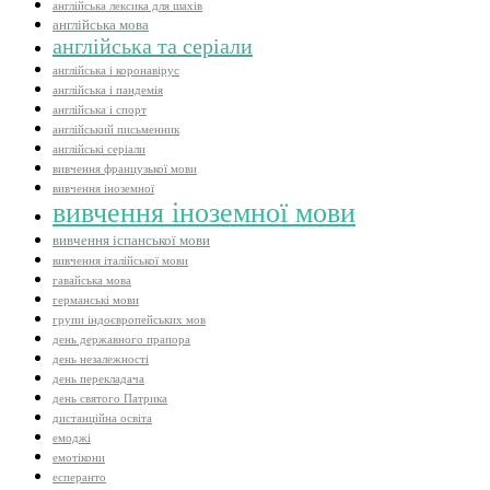
англійська лексика для шахів
англійська мова
англійська та серіали
англійська і коронавірус
англійська і пандемія
англійська і спорт
англійський письменник
англійські серіали
вивчення французької мови
вивчення іноземної
вивчення іноземної мови
вивчення іспанської мови
вивчення італійської мови
гавайська мова
германські мови
групи індоєвропейських мов
день державного прапора
день незалежності
день перекладача
день святого Патрика
дистанційна освіта
емоджі
емотікони
есперанто