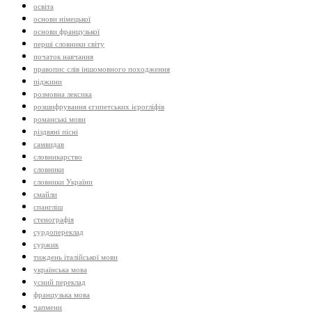
освіта
основи німецької
основи французької
перші словники світу
початок навчання
правопис слів іншомовного походження
піджини
розмовна лексика
розшифрування єгипетських ієрогліфів
романські мови
різдвяні пісні
самвидав
словникарство
словники
словники України
смайли
спангліш
стенографія
сурдопереклад
суржик
тиждень італійської мови
українська мова
усний переклад
французька мова
чапмени