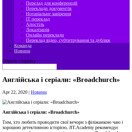
Перелад для конференцій
Переклади документів
Нотаріальне завірення
IT переклад
Апостіль
Локалізація
Онлайн переклади
Переклад відео, субтитрування та дубляж
Команда
Новини
Обрати сторінку
Англійська і серіали: «Broadchurch»
Apr 22, 2020
|
Новини
Англійська і серіали: «Broadchurch»
Тим, хто любить проводити свої вечори з філіжанкою чаю і
хорошою детективною історією, JIT.Academy рекомендує