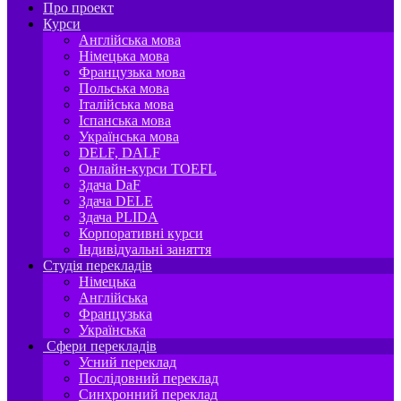
Про проект
Курси
Англійська мова
Німецька мова
Французька мова
Польська мова
Італійська мова
Іспанська мова
Українська мова
DELF, DALF
Онлайн-курси TOEFL
Здача DaF
Здача DELE
Здача PLIDA
Корпоративні курси
Індивідуальні заняття
Студія перекладів
Німецька
Англійська
Французька
Українська
Сфери перекладів
Усний переклад
Послідовний переклад
Синхронний переклад