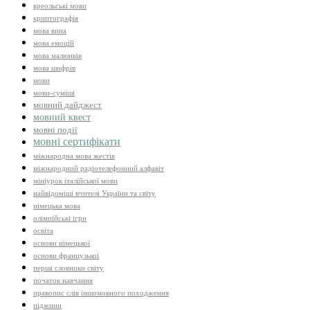
креольські мови
криптографія
мова вина
мова емоцій
мова малюнків
мова шифрів
мови
мови-суміші
мовний дайджест
мовний квест
мовні події
мовні сертифікати
міжнародна мова жестів
міжнародний радіотелефонний алфавіт
мініурок італійської мови
найвідоміші вчителі України та світу
німецька мова
олімпійські ігри
освіта
основи німецької
основи французької
перші словники світу
початок навчання
правопис слів іншомовного походження
піджини