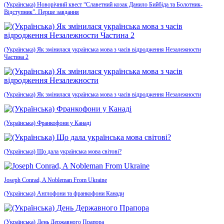
(Українська) Новорічний квест “Славетний козак Данило Бийбіда та Болотник-
Відступник”. Перше завдання
(Українська) Як змінилася українська мова з часів відродження Незалежности
Частина 2
(Українська) Як змінилася українська мова з часів відродження Незалежности
(Українська) Франкофони у Канаді
(Українська) Що дала українська мова світові?
Joseph Conrad, A Nobleman From Ukraine
(Українська) Англофони та франкофони Канади
(Українська) День Державного Прапора