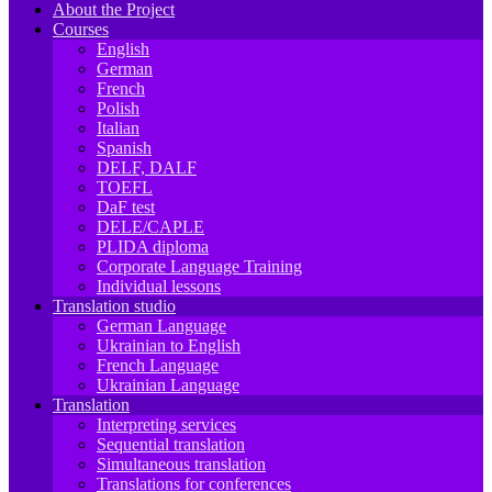
About the Project
Courses
English
German
French
Polish
Italian
Spanish
DELF, DALF
TOEFL
DaF test
DELE/CAPLE
PLIDA diploma
Corporate Language Training
Individual lessons
Translation studio
German Language
Ukrainian to English
French Language
Ukrainian Language
Translation
Interpreting services
Sequential translation
Simultaneous translation
Translations for conferences