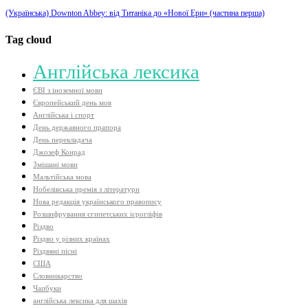
(Українська) Downton Abbey: від Титаніка до «Нової Ери» (частина перша)
Tag cloud
Aнглійська лексика
ЄВІ з іноземної мови
Європейський день мов
Англійська і спорт
День державного прапора
День перекладача
Джозеф Конрад
Змішані мови
Мальтійська мова
Нобелівська премія з літератури
Нова редакція українського правопису
Розшифрування єгипетських ієрогліфів
Різдво
Різдво у різних країнах
Різдвяні пісні
США
Словникарство
Чапбуки
англійська лексика для шахів