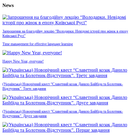
News
Запрошення на благодійну лекцію “Володарки. Невідомі історії про жінок в епоху
Київської Русі”
Time management for effective language learning
Happy New Year, everyone!
(Українська) Новорічний квест “Славетний козак Данило Бийбіда та Болотник-
Відступник”. Третє завдання
(Українська) Новорічний квест “Славетний козак Данило Бийбіда та Болотник-
Відступник”. Друге завдання