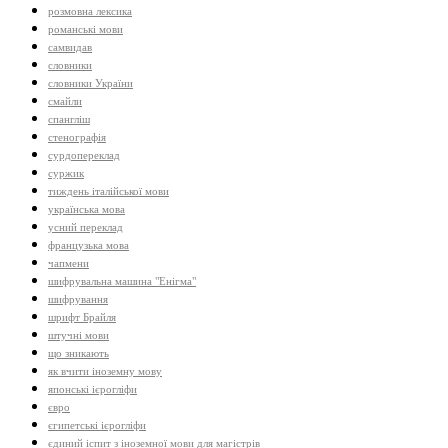
розмовна лексика
романські мови
самвидав
словники
словники України
смайли
спангліш
стенографія
сурдопереклад
суржик
тиждень італійської мови
українська мова
усний переклад
французька мова
чапмени
шифрувальна машина "Енігма"
шифрування
шрифт Брайля
штучні мови
що зникають
як вчити іноземну мову
японські ієрогліфи
євро
єгипетські ієрогліфи
єдиний іспит з іноземної мови для магістрів