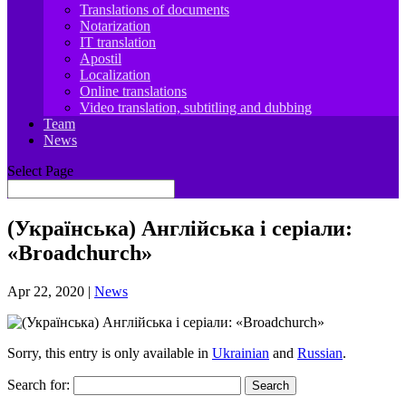
Translations of documents
Notarization
IT translation
Apostil
Localization
Online translations
Video translation, subtitling and dubbing
Team
News
Select Page
(Українська) Англійська і серіали:
«Broadchurch»
Apr 22, 2020
|
News
Sorry, this entry is only available in
Ukrainian
and
Russian
.
Search for: