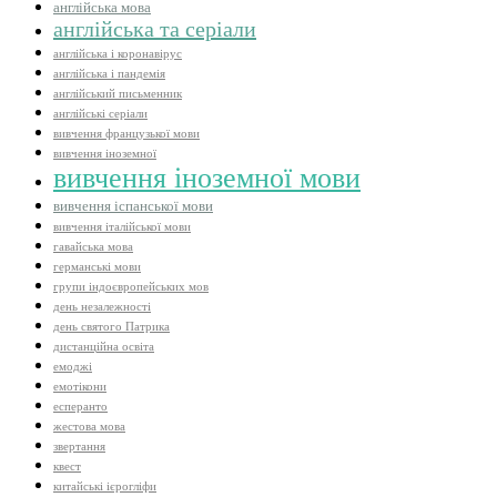
англійська мова
англійська та серіали
англійська і коронавірус
англійська і пандемія
англійський письменник
англійські серіали
вивчення французької мови
вивчення іноземної
вивчення іноземної мови
вивчення іспанської мови
вивчення італійської мови
гавайська мова
германські мови
групи індоєвропейських мов
день незалежності
день святого Патрика
дистанційна освіта
емоджі
емотікони
есперанто
жестова мова
звертання
квест
китайські ієрогліфи