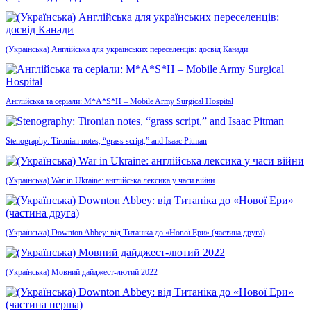
(Українська) Англійська для українських переселенців: досвід Канади
Англійська та серіали: M*A*S*H – Mobile Army Surgical Hospital
Stenography: Tironian notes, “grass script,” and Isaac Pitman
(Українська) War in Ukraine: англійська лексика у часи війни
(Українська) Downton Abbey: від Титаніка до «Нової Ери» (частина друга)
(Українська) Мовний дайджест-лютий 2022