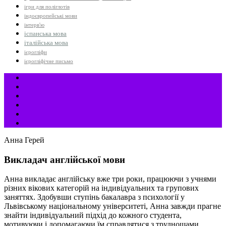
ігри для поліглотів
індоєвропейські мови
інтерв'ю
іспанська мова
італійська мова
ієрогліфи
ієрогліфічне письмо
Анна Герей
Викладач англійської мови
Анна викладає англійську вже три роки, працюючи з учнями
різних вікових категорій на індивідуальних та групових
заняттях. Здобувши ступінь бакалавра з психології у
Львівському національному університеті, Анна завжди прагне
знайти індивідуальний підхід до кожного студента,
мотивуючи і допомагаючи їм справлятися з труднощами.