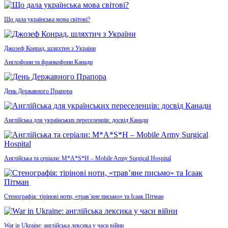
Що дала українська мова світові?
Джозеф Конрад, шляхтич з України
Англофони та франкофони Канади
День Державного Прапора
Англійська для українських переселенців: досвід Канади
Англійська та серіали: M*A*S*H – Mobile Army Surgical Hospital
Стенографія: тірінові ноти, «трав’яне письмо» та Ісаак Пітман
War in Ukraine: англійська лексика у часи війни