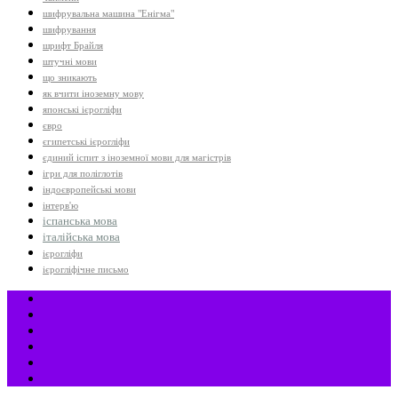
шифрувальна машина "Енігма"
шифрування
шрифт Брайля
штучні мови
що зникають
як вчити іноземну мову
японські ієрогліфи
євро
єгипетські ієрогліфи
єдиний іспит з іноземної мови для магістрів
ігри для поліглотів
індоєвропейські мови
інтерв'ю
іспанська мова
італійська мова
ієрогліфи
ієрогліфічне письмо