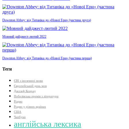
Downton Abbey: від Титаніка до «Нової Ери» (частина друга)
Мовний дайджест-лютий 2022
Downton Abbey: від Титаніка до «Нової Ери» (частина перша)
Теги
ЄВІ з іноземної мови
Європейський день мов
Джозеф Конрад
Нобелівська премія з літератури
Різдво
Різдво у різних країнах
США
Чапбуки
англійська лексика