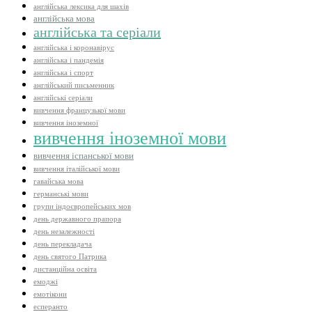
англійська лексика для шахів
англійська мова
англійська та серіали
англійська і коронавірус
англійська і пандемія
англійська і спорт
англійський письменник
англійські серіали
вивчення французької мови
вивчення іноземної
вивчення іноземної мови
вивчення іспанської мови
вивчення італійської мови
гавайська мова
германські мови
групи індоєвропейських мов
день державного прапора
день незалежності
день перекладача
день святого Патрика
дистанційна освіта
емоджі
емотікони
есперанто