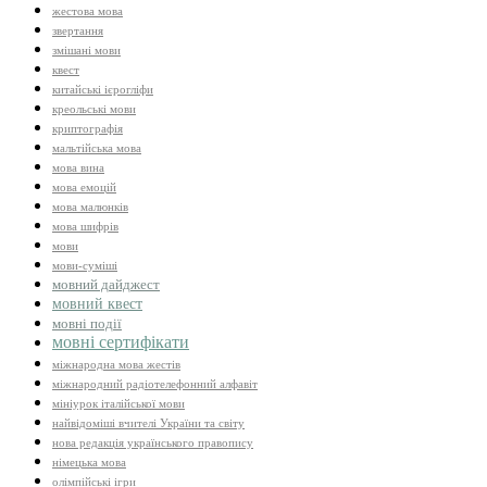
жестова мова
звертання
змішані мови
квест
китайські ієрогліфи
креольські мови
криптографія
мальтійська мова
мова вина
мова емоцій
мова малюнків
мова шифрів
мови
мови-суміші
мовний дайджест
мовний квест
мовні події
мовні сертифікати
міжнародна мова жестів
міжнародний радіотелефонний алфавіт
мініурок італійської мови
найвідоміші вчителі України та світу
нова редакція українського правопису
німецька мова
олімпійські ігри