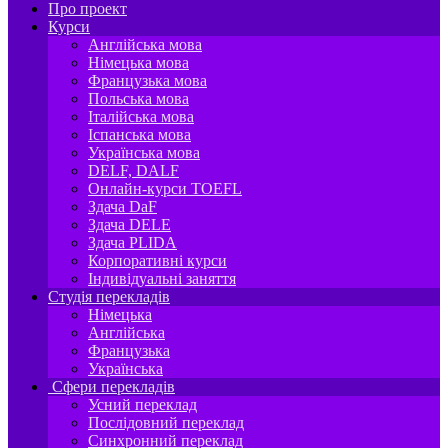
Про проект
Курси
Англійська мова
Німецька мова
Французька мова
Польська мова
Італійська мова
Іспанська мова
Українська мова
DELF, DALF
Онлайн-курси TOEFL
Здача DaF
Здача DELE
Здача PLIDA
Корпоративні курси
Індивідуальні заняття
Студія перекладів
Німецька
Англійська
Французька
Українська
Сфери перекладів
Усний переклад
Послідовний переклад
Синхронний переклад