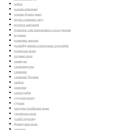
освіта
основи німецької
основи французької
перші словники світу
початок навчання
правопис слів іншомовного походження
піджини
розмовна лексика
розшифрування єгипетських ієрогліфів
романські мови
різдвяні пісні
самвидав
словникарство
словники
словники України
смайли
спангліш
стенографія
сурдопереклад
суржик
тиждень італійської мови
українська мова
усний переклад
французька мова
чапмени