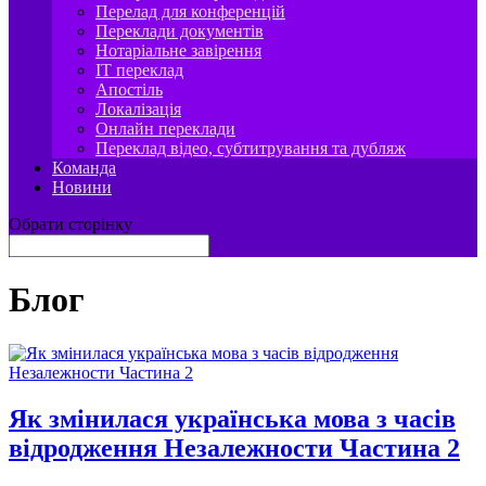
Перелад для конференцій
Переклади документів
Нотаріальне завірення
IT переклад
Апостіль
Локалізація
Онлайн переклади
Переклад відео, субтитрування та дубляж
Команда
Новини
Обрати сторінку
Блог
Як змінилася українська мова з часів
відродження Незалежности Частина 2