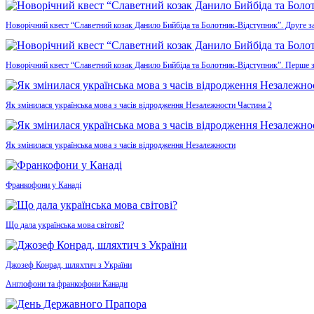
Новорічний квест “Славетний козак Данило Бийбіда та Болотник-Відступник”. Друге з
Новорічний квест “Славетний козак Данило Бийбіда та Болотник-Відступник”. Перше 
Як змінилася українська мова з часів відродження Незалежности Частина 2
Як змінилася українська мова з часів відродження Незалежности
Франкофони у Канаді
Що дала українська мова світові?
Джозеф Конрад, шляхтич з України
Англофони та франкофони Канади