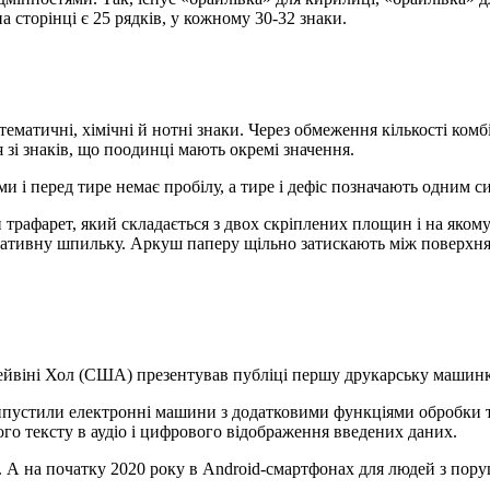
 сторінці є 25 рядків, у кожному 30-32 знаки.
тематичні, хімічні й нотні знаки. Через обмеження кількості ком
зі знаків, що поодинці мають окремі значення.
оми і перед тире немає пробілу, а тире і дефіс позначають одним 
трафарет, який складається з двох скріплених площин і на яком
ативну шпильку. Аркуш паперу щільно затискають між поверхням
Хейвіні Хол (США) презентував публіці першу друкарську машинк
випустили електронні машини з додатковими функціями обробки тек
о тексту в аудіо і цифрового відображення введених даних.
. А на початку 2020 року в Android-смартфонах для людей з пор