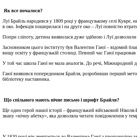
Як все почалося?
Луї Брайль народився у 1809 році у французькому селі Кувре, н
в око. Інфекція поширилася і на друге око – Луї повністю втрати
Попри сліпоту, дитина виявилася дуже здібною і Луї дозволили в
Засновником цього інституту був Валентин Гаюї – відомий благ
вищу освіту у французькій столиці. Певний час Гаюї працював 
У той час школа Гаюї не мала аналогів. До речі, Міжнародний д
Гаюї виявився попередником Брайля, розробивши перший метод 
бібліотеку наставника.
Що спільного мають нічне письмо і шрифт Брайля?
Ще один герой нашої історії – французький військовий Ніколя-
звану «нічну абетку», яка дозволяла читати повідомлення у темр
У 1820 році він звертається до Валентина Гаюї з пропозицією з