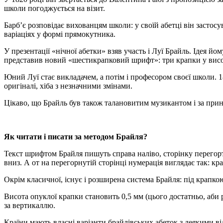
школи погоджується на візит.
Барб’є розповідає вихованцям школи: у своїй абетці він застос
варіаціях у формі прямокутника.
У презентації «нічної абетки» взяв участь і Луї Брайль. Ідея 
представив новий «шестикрапковий шрифт»: три крапки у висот
Юний Луї стає викладачем, а потім і професором своєї школи. 
оригіналі, хіба з незначними змінами.
Цікаво, що Брайль був також талановитим музикантом і за при
Як читати і писати за методом Брайля?
Текст шрифтом Брайля пишуть справа наліво, сторінку перегорта
вниз. А от на перегорнутій сторінці нумерація виглядає так: кр
Окрім класичної, існує і розширена система Брайля: під крапко
Висота опуклої крапки становить 0,5 мм (цього достатньо, аби р
за вертикаллю.
Країни мають власні варіанти брайлівських абеток з деякими від