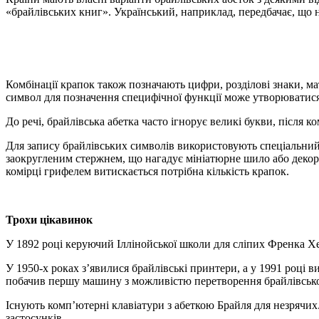
«брайлівських книг». Український, наприклад, передбачає, що на
Комбінації крапок також позначають цифри, розділові знаки, ма
символ для позначення специфічної функції може утворюватися 
До речі, брайлівська абетка часто ігнорує великі букви, після к
Для запису брайлівських символів використовують спеціальний 
заокругленим стержнем, що нагадує мініатюрне шило або декор
комірці грифелем витискається потрібна кількість крапок.
Трохи цікавинок
У 1892 році керуючий Іллінойської школи для сліпих Френка 
У 1950-х роках з’явилися брайлівські принтери, а у 1991 році 
побачив першу машину з можливістю перетворення брайлівськог
Існують комп’ютерні клавіатури з абеткою Брайля для незрячих
застосунків.