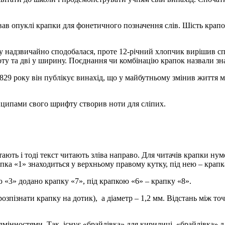
ував опуклі крапки для фонетичного позначення слів. Шість крап
йому надзвичайно сподобалася, проте 12-річний хлопчик вирішив с
у та дві у ширину. Поєднання чи комбінацію крапок назвали зна
1829 року він публікує винахід, що у майбутньому змінив життя
нципами свого шрифту створив ноти для сліпих.
ють і тоді текст читають зліва направо. Для читачів крапки нум
апка «1» знаходиться у верхньому правому кутку, під нею – крапк
ю «3» додано крапку «7», під крапкою «6» – крапку «8».
озпізнати крапку на дотик), а діаметр – 1,2 мм. Відстань між то
мінностями. Так, існує «брайлівка» для кирилиці, «брайлівка» дл