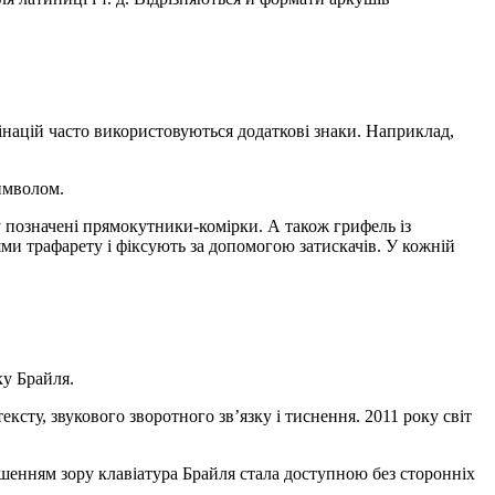
бінацій часто використовуються додаткові знаки. Наприклад,
символом.
у позначені прямокутники-комірки. А також грифель із
и трафарету і фіксують за допомогою затискачів. У кожній
у Брайля.
сту, звукового зворотного зв’язку і тиснення. 2011 року світ
ушенням зору клавіатура Брайля стала доступною без сторонніх