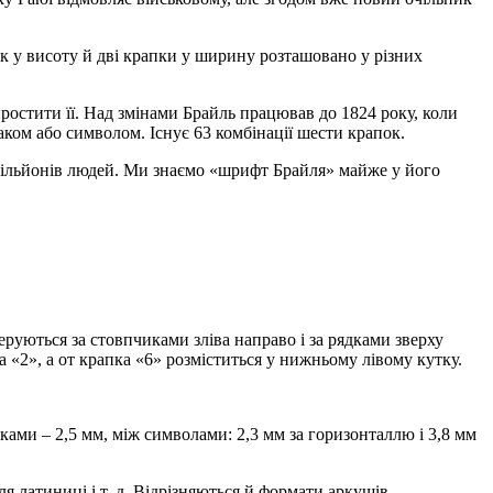
ок у висоту й дві крапки у ширину розташовано у різних
простити її. Над змінами Брайль працював до 1824 року, коли
ком або символом. Існує 63 комбінації шести крапок.
 мільйонів людей. Ми знаємо «шрифт Брайля» майже у його
еруються за стовпчиками зліва направо і за рядками зверху
а «2», а от крапка «6» розміститься у нижньому лівому кутку.
чками – 2,5 мм, між символами: 2,3 мм за горизонталлю і 3,8 мм
я латиниці і т. д. Відрізняються й формати аркушів