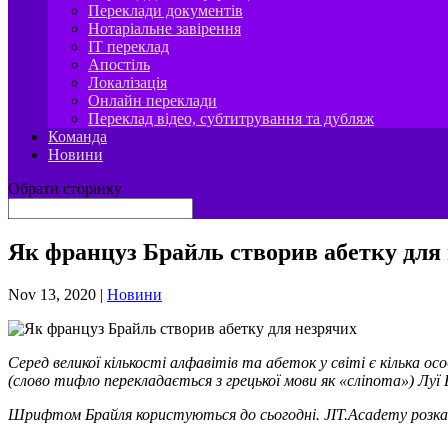
Переклади документів
Нотаріальне завірення
IT переклад
Апостіль
Локалізація
Онлайн переклади
Переклад відео, субтитрування та дубляж
Команда
Новини
Обрати сторінку
Як француз Брайль створив абетку для
Nov 13, 2020
|
Новини
Серед великої кількості алфавітів та абеток у світі є кілька 
(слово тифло перекладається з грецької мови як «
cліпота») Луї
Шрифтом Брайля користуються до сьогодні.
JIT
.
Academy
розка