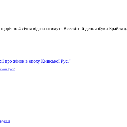
орічно 4 січня відзначатимуть Всесвітній день азбуки Брайля дл
ської Русі”
авдання