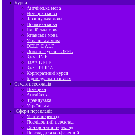
Курси
Англійська мова
Німецька мова
Французька мова
Польська мова
Італійська мова
Іспанська мова
Українська мова
DELF, DALF
Онлайн-курси TOEFL
Здача DaF
Здача DELE
Здача PLIDA
Корпоративні курси
Індивідуальні заняття
Студія перекладів
Німецька
Англійська
Французька
Українська
Сфери перекладів
Усний переклад
Послідовний переклад
Синхронний переклад
Перелад для конференцій