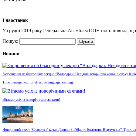
І наостанок
У грудні 2019 року Генеральна Асамблея ООН постановила, що щ
Пошук:
Новини
Запрошення на благодійну лекцію “Володарки. Невідомі історії про жінок в епоху Київ
Time management for effective language learning.
Вітаємо усіх із новорічними святами!
Новорічний квест “Славетний козак Данило Бийбіда та Болотник-Відступник”. Третє з