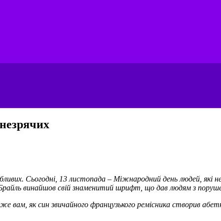
 незрячих
особливих. Сьогодні, 13 листопада – Міжнародний день людей, як
 Брайль винайшов свій знаменитий шрифт, що дав людям з поруш
же вам, як син звичайного французького ремісника створив абетк