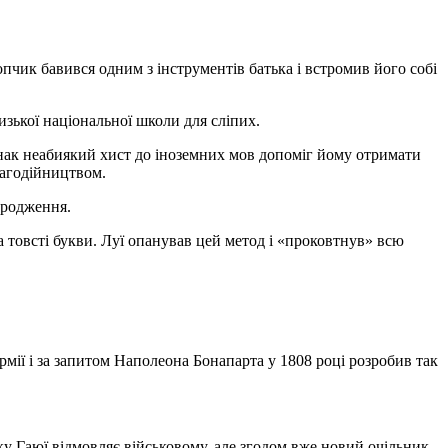
опчик бавився одним з інструментів батька і встромив його собі
изької національної школи для сліпих.
однак неабиякий хист до іноземних мов допоміг йому отримати
лагодійництвом.
ародження.
товсті букви. Луї опанував цей метод і «проковтнув» всю
мії і за запитом Наполеона Бонапарта у 1808 році розробив так
ку Гаюї відмовляє військовому, але згодом вже новий очільник