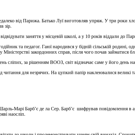
едалеко від Парижа. Батько Луї виготовляв упряж. У три роки хл
в зір.
ідвідувати заняття у місцевій школі, а у 10 років віддали до Пар
одійник та педагог. Гаюї народився у бідній сільській родині, 
у Міністерстві закордонних справ, після чого почав займатися б
ень сліпих, за рішенням ВООЗ, світ відзначає саме у його день н
читання для незрячих. На цупкий папір наклеювалися великі та 
Шарль-Марі Барб’є де ла Сер. Барб’є шифрував повідомлення в ар
яві наосліп.
авітати до школи і продемонструвати учням свій винахід. Спочат