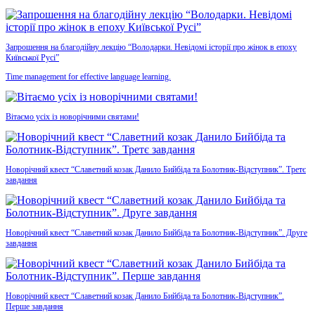
Запрошення на благодійну лекцію “Володарки. Невідомі історії про жінок в епоху
Київської Русі”
Time management for effective language learning.
Вітаємо усіх із новорічними святами!
Новорічний квест “Славетний козак Данило Бийбіда та Болотник-Відступник”. Третє
завдання
Новорічний квест “Славетний козак Данило Бийбіда та Болотник-Відступник”. Друге
завдання
Новорічний квест “Славетний козак Данило Бийбіда та Болотник-Відступник”.
Перше завдання