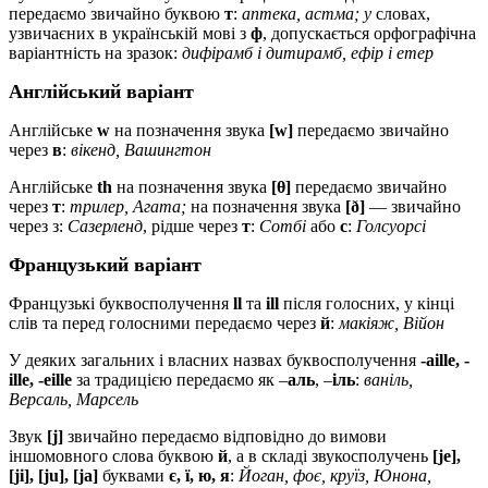
передаємо звичайно буквою
т
:
аптека, астма; у
словах,
узвичаєних в українській мові з
ф
, допускається орфографічна
варіантність на зразок:
дифірамб і дитирамб, ефір і етер
Англійський варіант
Англійське
w
на позначення звука
[w]
передаємо звичайно
через
в
:
вікенд, Вашингтон
Англійське
th
на позначення звука
[θ]
передаємо звичайно
через
т
:
трилер, Агата;
на позначення звука
[ð]
— звичайно
через з:
Сазерленд
, рідше через
т
:
Сотбі
або
с
:
Голсуорсі
Французький варіант
Французькі буквосполучення
ll
та
ill
після голосних, у кінці
слів та перед голосними передаємо через
й
:
макіяж, Війон
У деяких загальних і власних назвах буквосполучення
-aille, -
ille, -eille
за традицією передаємо як –
аль
, –
іль
:
ваніль,
Версаль, Марсель
Звук
[j]
звичайно передаємо відповідно до вимови
іншомовного слова буквою
й
, а в складі звукосполучень
[je],
[ji], [ju], [ja]
буквами
є, ї, ю, я
:
Йоган, фоє, круїз, Юнона,