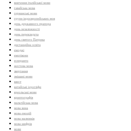
вивчення італійської мови
гавайська мова
германські мови
групи індоєвропейських мов
день державного прапора
день незалежності
день перекладача
день святого Патрика
дистанційна освіта
емоджі
емотікони
есперанто
жестова мова
звертання
змішані мови
квест
китайські ієрогліфи
креольські мови
криптографія
мальтійська мова
мова вина
мова емоцій
мова малюнків
мова шифрів
мови