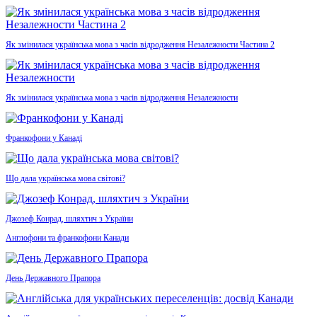
Як змінилася українська мова з часів відродження Незалежности Частина 2
Як змінилася українська мова з часів відродження Незалежности
Франкофони у Канаді
Що дала українська мова світові?
Джозеф Конрад, шляхтич з України
Англофони та франкофони Канади
День Державного Прапора