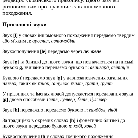
розповімо вам про правопис слів іншомовного
походження.
Приголосні звуки
Звук
[l]
у словах іншомовного походження передаємо твердим
або м’яким
л
:
арсенал, автомобіль
Звукосполучення
[lе]
передаємо через
ле
:
желе
Звук
[g]
та близькі до нього звуки, що позначаються на письмі
буквою
g
, звичайно передаємо буквою г:
авангард, агітація
Буквою
ґ
передаємо звук
[g]
у давнозапозичених загальних
назвах, таких як
ґанок, ґатунок, ґвалт, ґрати, ґрунт
У прізвищах та іменах людей допускається передавання звука
[g]
двома способами
Гете, Гулівер, Ґете, Ґуллівер
Звук
[h]
переважно передаємо буквою г:
гандбол, гінді
За традицією в окремих словах
[h]
і фонетично близькі до
нього звуки передаємо буквою
х
:
хобі, хокей
Буквосполучення
th
у словах грецького походження