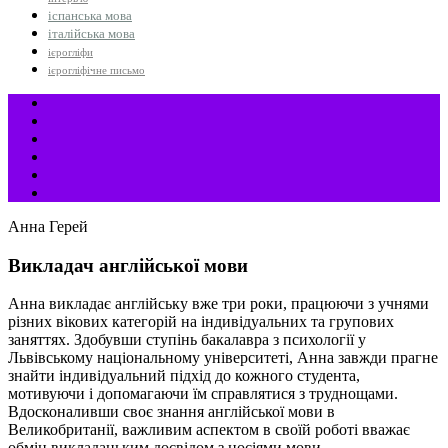
іспанська мова
італійська мова
ієрогліфи
ієрогліфічне письмо
Анна Герей
Викладач англійської мови
Анна викладає англійську вже три роки, працюючи з учнями
різних вікових категорій на індивідуальних та групових
заняттях. Здобувши ступінь бакалавра з психології у
Львівському національному університеті, Анна завжди прагне
знайти індивідуальний підхід до кожного студента,
мотивуючи і допомагаючи їм справлятися з труднощами.
Вдосконаливши своє знання англійської мови в
Великобританії, важливим аспектом в своїй роботі вважає
обмін викладацьким досвідом з носіями мови.