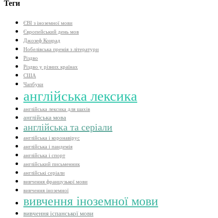
Теги
ЄВІ з іноземної мови
Європейський день мов
Джозеф Конрад
Нобелівська премія з літератури
Різдво
Різдво у різних країнах
США
Чапбуки
англійська лексика
англійська лексика для шахів
англійська мова
англійська та серіали
англійська і коронавірус
англійська і пандемія
англійська і спорт
англійський письменник
англійські серіали
вивчення французької мови
вивчення іноземної
вивчення іноземної мови
вивчення іспанської мови