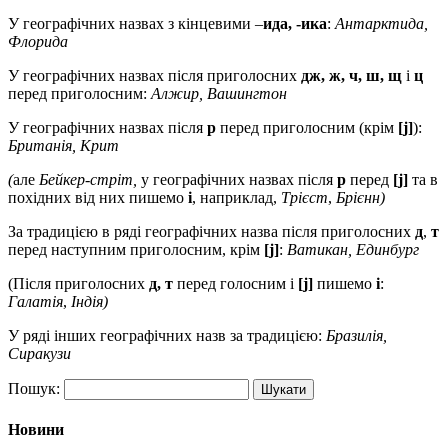
У географічних назвах з кінцевими –
ида, -ика
:
Антарктида,
Флорида
У географічних назвах після приголосних
дж, ж, ч, ш, щ
і
ц
перед приголосним:
Алжир, Вашингтон
У географічних назвах після
р
перед приголосним (крім
[j]
):
Британія, Крит
(
але
Бейкер-стріт,
у географічних назвах після
р
перед
[j]
та в
похідних від них пишемо
і
, наприклад,
Трієст
,
Брієнн)
За традицією в ряді географічних назва після приголосних
д
,
т
перед наступним приголосним, крім
[j]
:
Ватикан, Единбург
(Після приголосних
д, т
перед голосним і
[j]
пишемо
і
:
Галатія
,
Індія)
У ряді інших географічних назв за традицією:
Бразилія,
Сиракузи
Пошук:
Новини