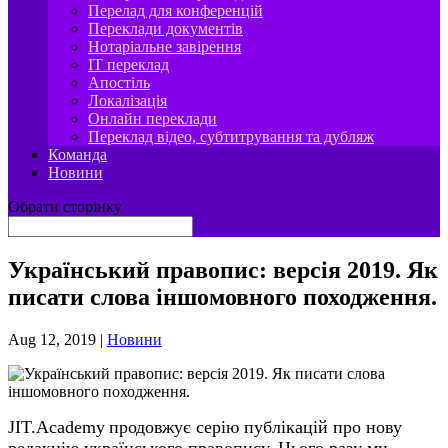
Перелад для конференцій
Переклади документів
Нотаріальне завірення
IT переклад
Апостіль
Локалізація
Онлайн переклади
Переклад відео, субтитрування та дубляж
Команда
Новини
Обрати сторінку
Український правопис: версія 2019. Як
писати слова іншомовного походження.
Aug 12, 2019
|
Новини
JIT.Academy
продовжує серію публікацій про нову
редакцію українського правопису. Цього разу ми