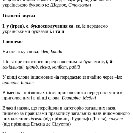
українською буквою
к
:
Шерлок, Стокгольм
Голосні звуки
І, у (ігрек), e, буквосполучення ea, ee, ie
передаємо
українськими буквами
і, ї та и
І пишемо
На початку слова:
ідея, Іліада
Після приголосного перед голосним та буквами
є, ї, й
:
геніальний, ціанід, гієна, копіїст, радій
У кінці слова іншомовне
-іa
передаємо звичайно через
–ія
:
артерія, Італія
В іменах і прізвищах після приголосного перед наступним
приголосним і в кінці слова:
Беатріче, Медічі
Власні назви, що перейшли в категорію загальних назв,
пишемо за правилами правопису загальних назв іншомовного
походження:
дизель
(від прізвища Рудольфа Дізеля),
силует
(від прізвища Етьєна де Сілуетта)