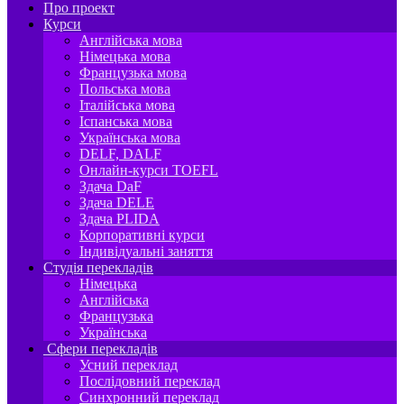
Про проект
Курси
Англійська мова
Німецька мова
Французька мова
Польська мова
Італійська мова
Іспанська мова
Українська мова
DELF, DALF
Онлайн-курси TOEFL
Здача DaF
Здача DELE
Здача PLIDA
Корпоративні курси
Індивідуальні заняття
Студія перекладів
Німецька
Англійська
Французька
Українська
Сфери перекладів
Усний переклад
Послідовний переклад
Синхронний переклад