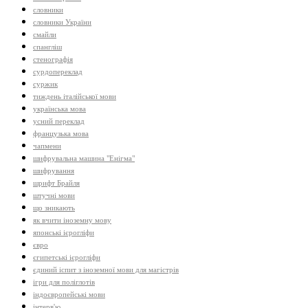
словники
словники України
смайли
спангліш
стенографія
сурдопереклад
суржик
тиждень італійської мови
українська мова
усний переклад
французька мова
чапмени
шифрувальна машина "Енігма"
шифрування
шрифт Брайля
штучні мови
що зникають
як вчити іноземну мову
японські ієрогліфи
євро
єгипетські ієрогліфи
єдиний іспит з іноземної мови для магістрів
ігри для поліглотів
індоєвропейські мови
інтерв'ю