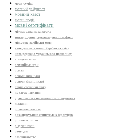
мови-суміші
мовний дайджест
мовний квест
мовні події
мовні сертифікати
міжнародна мова жестів
міжнародний радіотелефонний алфавіт
мініурок італійської мови
найвідоміші вчителі України та світу
нова редакція українського правопису
німецька мова
олімпійські ігри
освіта
основи німецької
основи французької
перші словники світу
початок навчання
правопис слів іншомовного походження
піджини
розмовна лексика
розшифрування єгипетських ієрогліфів
романські мови
різдвяні пісні
самвидав
словникарство