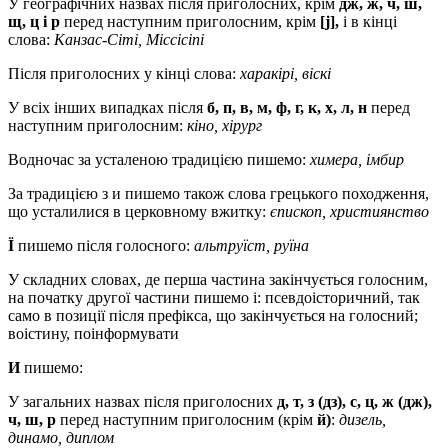
У географічних назвах після приголосних, крім
дж, ж, ч, ш,
щ, ц і р
перед наступним приголосним, крім
[j],
і в кінці
слова:
Канзас-Сіті, Міссісіпі
Після приголосних у кінці слова:
харакірі, віскі
У всіх інших випадках після
б, п, в, м, ф, г, к, х, л, н
перед
наступним приголосним:
кіно, хірург
Водночас за усталеною традицією пишемо:
химера, імбир
За традицією з и пишемо також слова грецького походження,
що усталилися в церковному вжитку:
єпископ, християнство
Ї
пишемо після голосного:
альтруїст, руїна
У складних словах, де перша частина закінчується голосним,
на початку другої частини пишемо і: псевдоісторичний, так
само в позиції після префікса, що закінчується на голосний;
воістину, поінформувати
И
пишемо:
У загальних назвах після приголосних
д, т, з (дз), с, ц, ж (дж),
ч, ш, р
перед наступним приголосним (крім
й)
:
дизель,
динамо, диплом