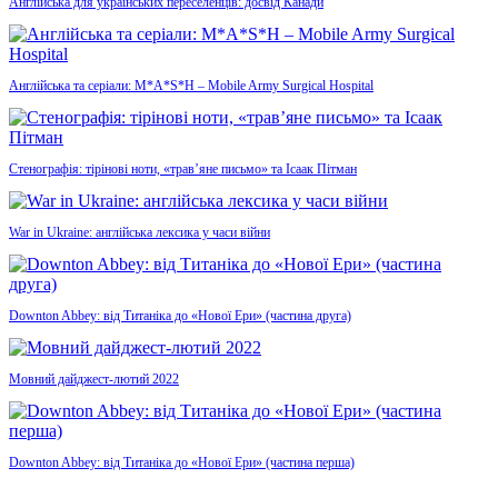
Англійська для українських переселенців: досвід Канади
Англійська та серіали: M*A*S*H – Mobile Army Surgical Hospital
Стенографія: тірінові ноти, «трав’яне письмо» та Ісаак Пітман
War in Ukraine: англійська лексика у часи війни
Downton Abbey: від Титаніка до «Нової Ери» (частина друга)
Мовний дайджест-лютий 2022
Downton Abbey: від Титаніка до «Нової Ери» (частина перша)