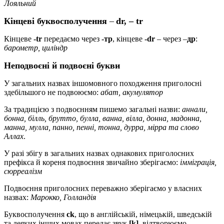
Лояльний
Кінцеві буквосполучення
–
dr, – tr
Кінцеве
-tr
передаємо через
-тр
, кінцеве
-dr
– через –
др
:
барометр, циліндр
Неподвоєні й подвоєні букви
У загальних назвах іншомовного походження приголосні
здебільшого не подвоюємо:
абат, акумулятор
За традицією з подвоєнням пишемо загальні назви:
аннали,
бонна, білль, брутто, булла, ванна, вілла, донна, мадонна,
манна, мулла, панно, пенні, тонна, дурра, мірра та слово
Аллах
.
У разі
збігу в загальних назвах однакових приголосних
префікса й кореня
подвоєння звичайно зберігаємо:
імміграція,
сюрреалізм
Подвоєння приголосних переважно зберігаємо у власних
назвах:
Марокко, Голландія
Буквосполучення
ck
, що в англійській, німецькій, шведській
та деяких інших мовах передає звук
[k]
, відтворюємо