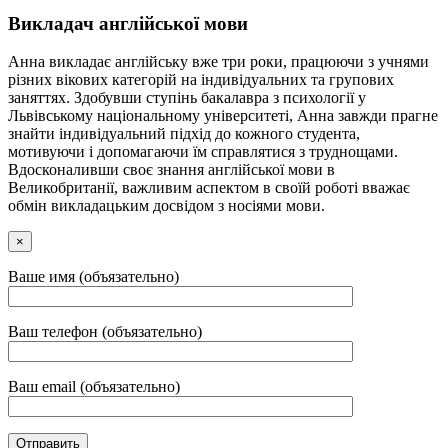
Викладач англійської мови
Анна викладає англійську вже три роки, працюючи з учнями
різних вікових категорій на індивідуальних та групових
заняттях. Здобувши ступінь бакалавра з психології у
Львівському національному університеті, Анна завжди прагне
знайти індивідуальний підхід до кожного студента,
мотивуючи і допомагаючи їм справлятися з труднощами.
Вдосконаливши своє знання англійської мови в
Великобританії, важливим аспектом в своїй роботі вважає
обмін викладацьким досвідом з носіями мови.
×
Ваше имя (объязательно)
Ваш телефон (объязательно)
Ваш email (объязательно)