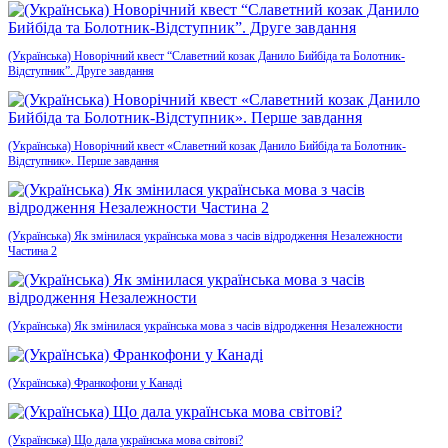
(Українська) Новорічний квест “Славетний козак Данило Бийбіда та Болотник-
Відступник”. Друге завдання
(Українська) Новорічний квест «Славетний козак Данило Бийбіда та Болотник-
Відступник». Перше завдання
(Українська) Як змінилася українська мова з часів відродження Незалежности
Частина 2
(Українська) Як змінилася українська мова з часів відродження Незалежности
(Українська) Франкофони у Канаді
(Українська) Що дала українська мова світові?