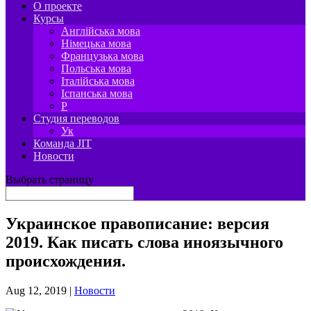
О проекте
Курсы
Англійська мова
Німецька мова
Французька мова
Польська мова
Італійська мова
Іспанська мова
P
Студия переводов
Ук
Команда JIT
Новости
Выбрать страницу
Украинское правописание: версия
2019. Как писать слова иноязычного
происхождения.
Aug 12, 2019
|
Новости