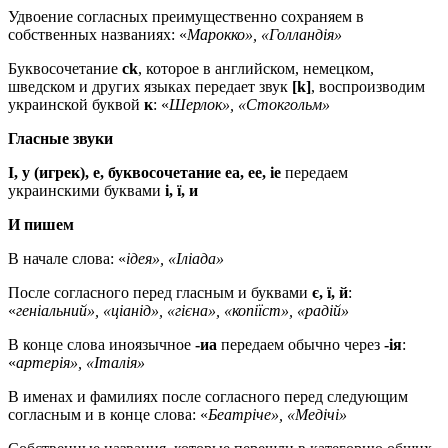
Удвоение согласных преимущественно сохраняем в
собственных названиях: «
Марокко», «Голландія»
Буквосочетание
ck
, которое в английском, немецком,
шведском и других языках передает звук
[k]
, воспроизводим
украинской буквой
к
: «
Шерлок», «Стокгольм»
Гласные звуки
І, у (игрек), e, буквосочетание ea, ee, ie
передаем
украинскими буквами
і, ї, и
И пишем
В начале слова: «
ідея», «Іліада»
После согласного перед гласным и буквами
є, ї, й
:
«
геніальний», «ціанід», «гієна», «копіїст», «радій»
В конце слова иноязычное
-иa
передаем обычно через
-ія
:
«
артерія», «Італія»
В именах и фамилиях после согласного перед следующим
согласным и в конце слова: «
Беатріче», «Медічі»