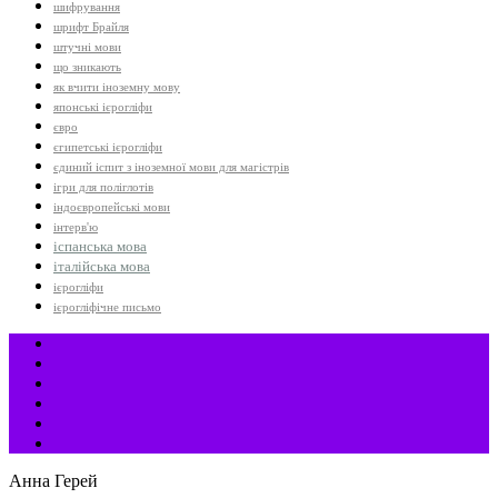
шифрування
шрифт Брайля
штучні мови
що зникають
як вчити іноземну мову
японські ієрогліфи
євро
єгипетські ієрогліфи
єдиний іспит з іноземної мови для магістрів
ігри для поліглотів
індоєвропейські мови
інтерв'ю
іспанська мова
італійська мова
ієрогліфи
ієрогліфічне письмо
Анна Герей