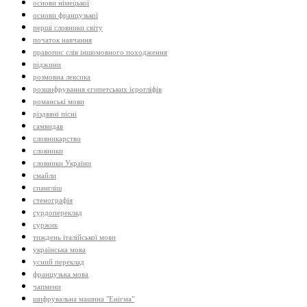
основи німецької
основи французької
перші словники світу
початок навчання
правопис слів іншомовного походження
піджини
розмовна лексика
розшифрування єгипетських ієрогліфів
романські мови
різдвяні пісні
самвидав
словникарство
словники
словники України
смайли
спангліш
стенографія
сурдопереклад
суржик
тиждень італійської мови
українська мова
усний переклад
французька мова
чапмени
шифрувальна машина "Енігма"