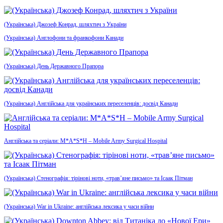
(Українська) Джозеф Конрад, шляхтич з України
(Українська) Англофони та франкофони Канади
(Українська) День Державного Прапора
(Українська) Англійська для українських переселенців: досвід Канади
Англійська та серіали: M*A*S*H – Mobile Army Surgical Hospital
(Українська) Стенографія: тірінові ноти, «трав’яне письмо» та Ісаак Пітман
(Українська) War in Ukraine: англійська лексика у часи війни