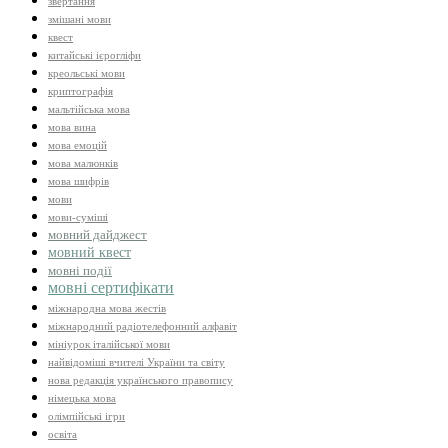
звертання
змішані мови
квест
китайські ієрогліфи
креольські мови
криптографія
мальтійська мова
мова вина
мова емоцій
мова малюнків
мова шифрів
мови
мови-суміші
мовний дайджест
мовний квест
мовні події
мовні сертифікати
міжнародна мова жестів
міжнародний радіотелефонний алфавіт
мініурок італійської мови
найвідоміші вчителі України та світу
нова редакція українського правопису
німецька мова
олімпійські ігри
освіта