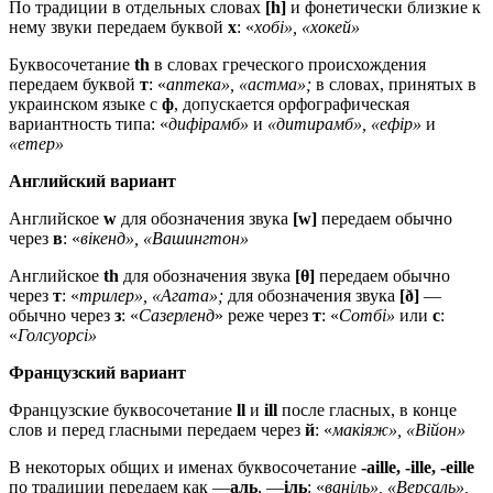
По традиции в отдельных словах
[h]
и фонетически близкие к
нему звуки передаем буквой
х
: «
хобі», «хокей»
Буквосочетание
th
в словах греческого происхождения
передаем буквой
т
: «
аптека», «астма»;
в словах, принятых в
украинском языке с
ф
, допускается орфографическая
вариантность типа: «
дифірамб»
и
«дитирамб», «ефір»
и
«етер»
Английский вариант
Английское
w
для обозначения звука
[w]
передаем обычно
через
в
: «
вікенд», «Вашингтон»
Английское
th
для обозначения звука
[θ]
передаем обычно
через
т
: «
трилер», «Агата»;
для обозначения звука
[ð]
—
обычно через
з
: «
Сазерленд
» реже через
т
: «
Сотбі»
или
с
:
«
Голсуорсі»
Французский вариант
Французские буквосочетание
ll
и
ill
после гласных, в конце
слов и перед гласными передаем через
й
: «
макіяж», «Війон»
В некоторых общих и именах буквосочетание
-aille, -ille, -eille
по традиции передаем как —
аль
, —
іль
: «
ваніль», «Версаль»,