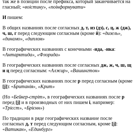
так же в позиции после префикса, который заканчивается на
гласный; «
воістину», «поінформувати
»
И
пишем:
В общих названиях после согласных
д, т, из (дз), с, ц, ж (дж),
ч, ш, г
перед следующим согласным (кроме
й
): «
дизель»,
«динамо», «диплом»
В географических названиях с конечными
-ида, -ика
:
«
Антарктида», «Флорида»
В географических названиях после согласных
дж, ж, ч, ш, щ
и ц
перед согласным: «
Алжир», «Вашингтон»
В географических названиях после
р
перед согласным (кроме
[j]
): «
Британія», «Крит»
(Но «
Бейкер-стріт»
, в географических названиях после
р
перед
[j]
и в производных от них пишем
і
, например:
«
Трієст»
, «
Брієнн»
)
По традиции в ряде географических название после
согласных
д, т
перед следующим согласным, кроме
[j]
:
«
Ватикан», «Единбург»