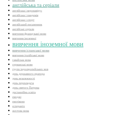
англійська та серіали
англійська і коронавірус
англійська і пандемія
англійська і спорт
англійський письменник
англійські серіали
вивчення французької мови
вивчення іноземної
вивчення іноземної мови
вивчення іспанської мови
вивчення італійської мови
гавайська мова
германські мови
групи індоєвропейських мов
день державного прапора
день незалежності
день перекладача
день святого Патрика
дистанційна освіта
емоджі
емотікони
есперанто
жестова мова