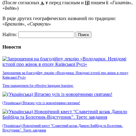
(После согласных
д, т
перед гласным и
[j]
пишем
і
:
«Галатія»
,
«
Індія»
)
В ряде других географических названий по традиции:
«
Бразилія», «Сиракузи»
Найти:
Новости
Запрошення на благодійну лекцію «Володарки. Невідомі історії про жінок в епоху
Київської Русі»
Time management for effective language learning.
(Українська) Вітаємо усіх із новорічними святами!
(Українська) Новорічний квест “Славетний козак Данило Бийбіда та Болотник-
Відступник”. Третє завдання