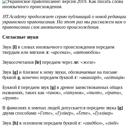
JIT.Academy продолжает серию публикаций о новой редакции
украинского правописания. На этот раз мы расскажем вам о
правописании слов иноязычного происхождения.
Согласные звуки
Звук
[l]
в словах иноязычного происхождения передаем
твердым или мягким
л
: «
арсенал», «автомобіль»
Звукосочетания
[lе]
передаем через
ле
: «
желе»
Звук
[g]
и близкие к нему звуки, обозначаемые на письме
буквой
g
, конечно передаем буквой
г
: «
авангард», «агітація»
Буквой
ґ
передаем звук
[g]
в древне заимствованных общих
названиях, таких как «
ґанок», «ґатунок», «ґвалт», «ґрати»,
«ґрунт»
В фамилиях и именах людей допускается передачи звука
[g]
двумя способами «
Гете», «Гулівер», «Ґете», «Ґуллівер»
Звук
[h]
в основном передаем буквой
г
: «
гандбол», «гінді»