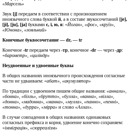
«Марсель»
Звук
[j]
передаем в соответствии с произношением
иноязычного слова буквой
й
, а в составе звукосочетаний
[je],
[ji], [ju], [ja]
буквами
є, ї, ю, я
: «
Йоган», «фоє», «круїз»,
«Юнона», «лояльний»
Конечные буквосочетание — dr, — tr
Конечное
-tr
передаем через
-тр
, конечное
-dr
— через
-др
:
«
барометр», «циліндр»
Неудвоенные и удвоенные буквы
В общих названиях иноязычного происхождения согласные
части не удваиваем: «
абат», «акумулятор»
По традиции с удвоением пишем общие названия:
«аннали»,
«бонна», «білль», «брутто», «булла», «ванна», «вілла»,
«донна», «мадонна», «манна», «мулла», «панно», «пенні»,
«тонна», «дурра», «мірра»
и слово
«Аллах»
.
В случае совпадения в общих названиях одинаковых
согласных префикса и корня, удвоение конечно сохраняем:
«
імміграція», «сюрреалізм»