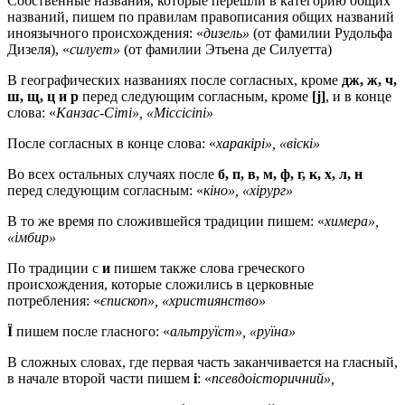
Собственные названия, которые перешли в категорию общих
названий, пишем по правилам правописания общих названий
иноязычного происхождения: «
дизель»
(от фамилии Рудольфа
Дизеля), «
силует»
(от фамилии Этьена де Силуетта)
В географических названиях после согласных, кроме
дж, ж, ч,
ш, щ, ц и р
перед следующим согласным, кроме
[j]
, и в конце
слова: «
Канзас-Сіті», «Міссісіпі»
После согласных в конце слова: «
харакірі», «віскі»
Во всех остальных случаях после
б, п, в, м, ф, г, к, х, л, н
перед следующим согласным: «
кіно», «хірург»
В то же время по сложившейся традиции пишем: «
химера»,
«імбир»
По традиции с
и
пишем также слова греческого
происхождения, которые сложились в церковные
потребления: «
єпископ», «християнство»
Ї
пишем после гласного: «
альтруїст», «руїна»
В сложных словах, где первая часть заканчивается на гласный,
в начале второй части пишем
і
: «
псевдоісторичний»,