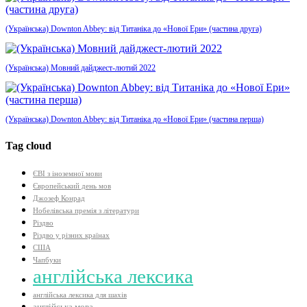
(Українська) Downton Abbey: від Титаніка до «Нової Ери» (частина друга)
(Українська) Мовний дайджест-лютий 2022
(Українська) Downton Abbey: від Титаніка до «Нової Ери» (частина перша)
Tag cloud
ЄВІ з іноземної мови
Європейський день мов
Джозеф Конрад
Нобелівська премія з літератури
Різдво
Різдво у різних країнах
США
Чапбуки
англійська лексика
англійська лексика для шахів
англійська мова