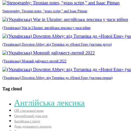
Stenography: Tironian notes, “grass script,” and Isaac Pitman
(Українська) War in Ukraine: англійська лексика у часи війни
(Українська) Downton Abbey: від Титаніка до «Нової Ери» (частина друга)
(Українська) Мовний дайджест-лютий 2022
(Українська) Downton Abbey: від Титаніка до «Нової Ери» (частина перша)
Tag cloud
Aнглійська лексика
ЄВІ з іноземної мови
Європейський день мов
Англійська і спорт
День державного прапора