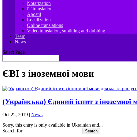
Notarization
IT translation
Apostil
Localization
Online translations
Video translation, subtitling and dubbing
Team
News
Select Page
ЄВІ з іноземної мови
(Українська) Єдиний іспит з іноземної м
Oct 25, 2019
|
News
Sorry, this entry is only available in Ukrainian and...
Search for: