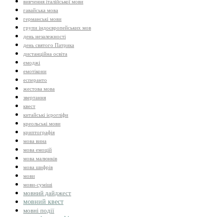
вивчення італійської мови
гавайська мова
германські мови
групи індоєвропейських мов
день незалежності
день святого Патрика
дистанційна освіта
емоджі
емотікони
есперанто
жестова мова
звертання
квест
китайські ієрогліфи
креольські мови
криптографія
мова вина
мова емоцій
мова малюнків
мова шифрів
мови
мови-суміші
мовний дайджест
мовний квест
мовні події