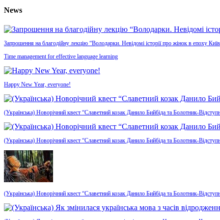
News
Запрошення на благодійну лекцію “Володарки. Невідомі історії про жінок в епоху Київ
Time management for effective language learning
Happy New Year, everyone!
(Українська) Новорічний квест “Славетний козак Данило Бийбіда та Болотник-Відступн
(Українська) Новорічний квест “Славетний козак Данило Бийбіда та Болотник-Відступ
(Українська) Новорічний квест “Славетний козак Данило Бийбіда та Болотник-Відступ