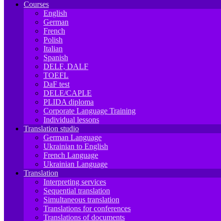
Courses
English
German
French
Polish
Italian
Spanish
DELF, DALF
TOEFL
DaF test
DELE/CAPLE
PLIDA diploma
Corporate Language Training
Individual lessons
Translation studio
German Language
Ukrainian to English
French Language
Ukrainian Language
Translation
Interpreting services
Sequential translation
Simultaneous translation
Translations for conferences
Translations of documents