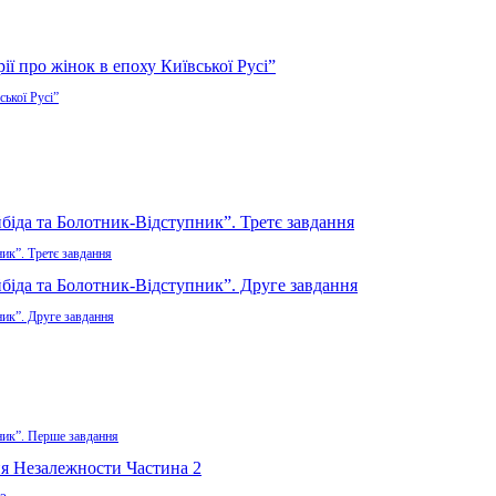
ської Русі”
ик”. Третє завдання
ник”. Друге завдання
ник”. Перше завдання