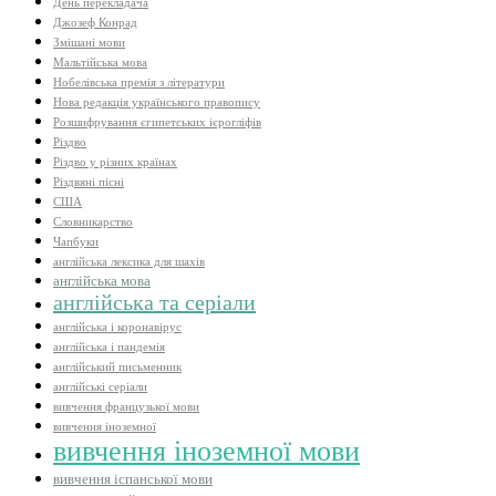
День перекладача
Джозеф Конрад
Змішані мови
Мальтійська мова
Нобелівська премія з літератури
Нова редакція українського правопису
Розшифрування єгипетських ієрогліфів
Різдво
Різдво у різних країнах
Різдвяні пісні
США
Словникарство
Чапбуки
англійська лексика для шахів
англійська мова
англійська та серіали
англійська і коронавірус
англійська і пандемія
англійський письменник
англійські серіали
вивчення французької мови
вивчення іноземної
вивчення іноземної мови
вивчення іспанської мови