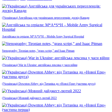
(Українська) Англійська для українських переселенців: досвід Канади
Англійська та серіали: M*A*S*H – Mobile Army Surgical Hospital
Stenography: Tironian notes, “grass script,” and Isaac Pitman
(Українська) War in Ukraine: англійська лексика у часи війни
(Українська) Downton Abbey: від Титаніка до «Нової Ери» (частина друга)
(Українська) Мовний дайджест-лютий 2022