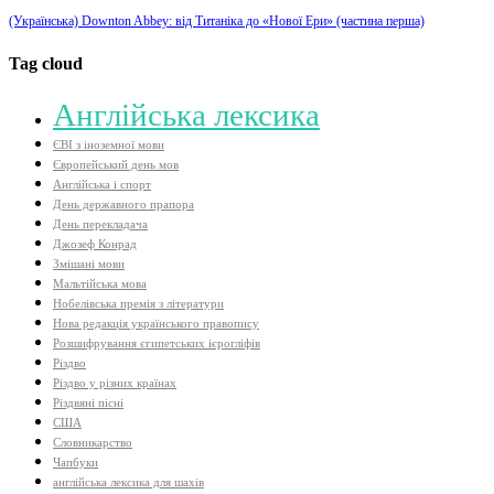
(Українська) Downton Abbey: від Титаніка до «Нової Ери» (частина перша)
Tag cloud
Aнглійська лексика
ЄВІ з іноземної мови
Європейський день мов
Англійська і спорт
День державного прапора
День перекладача
Джозеф Конрад
Змішані мови
Мальтійська мова
Нобелівська премія з літератури
Нова редакція українського правопису
Розшифрування єгипетських ієрогліфів
Різдво
Різдво у різних країнах
Різдвяні пісні
США
Словникарство
Чапбуки
англійська лексика для шахів