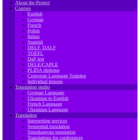
About the Project
Courses
English
German
French
Polish
Italian
Spanish
DELF, DALF
TOEFL
DaF test
DELE/CAPLE
PLIDA diploma
Corporate Language Training
Individual lessons
Translation studio
German Language
Ukrainian to English
French Language
Ukrainian Language
Translation
Interpreting services
Sequential translation
Simultaneous translation
Translations for conferences