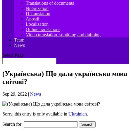
Translations of documents
Notarization
IT translation
Apostil
Localization
Online translations
Video translation, subtitling and dubbing
Team
News
Select Page
(Українська) Що дала українська мова
світові?
Sep 29, 2022
|
News
Sorry, this entry is only available in
Ukrainian
.
Search for: