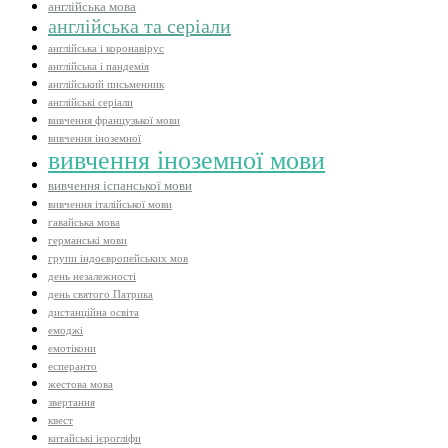
англійська мова
англійська та серіали
англійська і коронавірус
англійська і пандемія
англійський письменник
англійські серіали
вивчення французької мови
вивчення іноземної
вивчення іноземної мови
вивчення іспанської мови
вивчення італійської мови
гавайська мова
германські мови
групи індоєвропейських мов
день незалежності
день святого Патрика
дистанційна освіта
емоджі
емотікони
есперанто
жестова мова
звертання
квест
китайські ієрогліфи