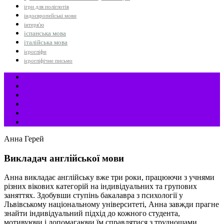
ігри для поліглотів
індоєвропейські мови
інтерв'ю
іспанська мова
італійська мова
ієрогліфи
ієрогліфічне письмо
Анна Герей
Викладач англійської мови
Анна викладає англійську вже три роки, працюючи з учнями
різних вікових категорій на індивідуальних та групових
заняттях. Здобувши ступінь бакалавра з психології у
Львівському національному університеті, Анна завжди прагне
знайти індивідуальний підхід до кожного студента,
мотивуючи і допомагаючи їм справлятися з труднощами.