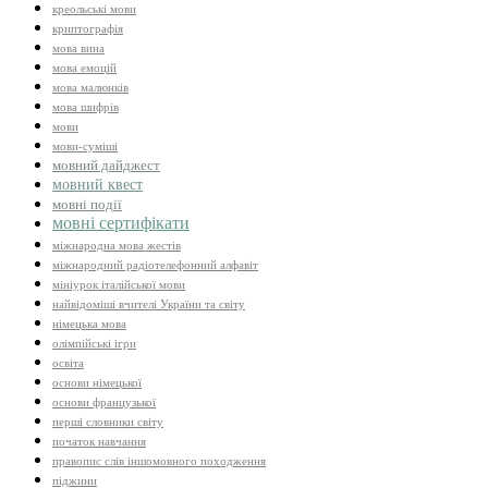
креольські мови
криптографія
мова вина
мова емоцій
мова малюнків
мова шифрів
мови
мови-суміші
мовний дайджест
мовний квест
мовні події
мовні сертифікати
міжнародна мова жестів
міжнародний радіотелефонний алфавіт
мініурок італійської мови
найвідоміші вчителі України та світу
німецька мова
олімпійські ігри
освіта
основи німецької
основи французької
перші словники світу
початок навчання
правопис слів іншомовного походження
піджини