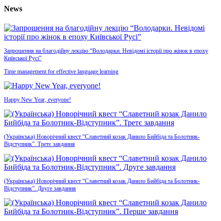
News
Запрошення на благодійну лекцію “Володарки. Невідомі історії про жінок в епоху
Київської Русі”
Time management for effective language learning
Happy New Year, everyone!
(Українська) Новорічний квест “Славетний козак Данило Бийбіда та Болотник-
Відступник”. Третє завдання
(Українська) Новорічний квест “Славетний козак Данило Бийбіда та Болотник-
Відступник”. Друге завдання