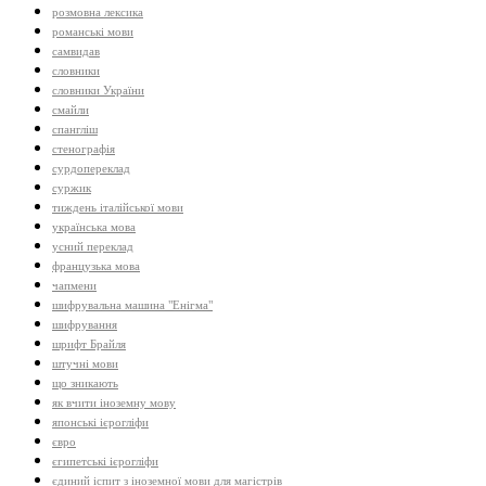
розмовна лексика
романські мови
самвидав
словники
словники України
смайли
спангліш
стенографія
сурдопереклад
суржик
тиждень італійської мови
українська мова
усний переклад
французька мова
чапмени
шифрувальна машина "Енігма"
шифрування
шрифт Брайля
штучні мови
що зникають
як вчити іноземну мову
японські ієрогліфи
євро
єгипетські ієрогліфи
єдиний іспит з іноземної мови для магістрів