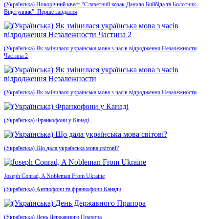
(Українська) Новорічний квест “Славетний козак Данило Бийбіда та Болотник-
Відступник”. Перше завдання
(Українська) Як змінилася українська мова з часів відродження Незалежности
Частина 2
(Українська) Як змінилася українська мова з часів відродження Незалежности
(Українська) Франкофони у Канаді
(Українська) Що дала українська мова світові?
Joseph Conrad, A Nobleman From Ukraine
(Українська) Англофони та франкофони Канади
(Українська) День Державного Прапора