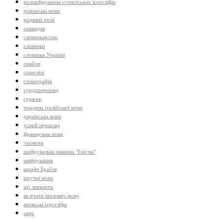
розшифрування єгипетських ієрогліфів
романські мови
різдвяні пісні
самвидав
словникарство
словники
словники України
смайли
спангліш
стенографія
сурдопереклад
суржик
тиждень італійської мови
українська мова
усний переклад
французька мова
чапмени
шифрувальна машина "Енігма"
шифрування
шрифт Брайля
штучні мови
що зникають
як вчити іноземну мову
японські ієрогліфи
євро