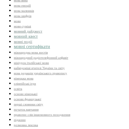
мова вина
мова емоцій
мова малюнків
мова шифрів
мови
мови-суміші
мовний дайджест
мовний квест
мовні події
мовні сертифікати
міжнародна мова жестів
міжнародний радіотелефонний алфавіт
мініурок італійської мови
найвідоміші вчителі України та світу
нова редакція українського правопису
німецька мова
олімпійські ігри
освіта
основи німецької
основи французької
перші словники світу
початок навчання
правопис слів іншомовного походження
піджини
розмовна лексика