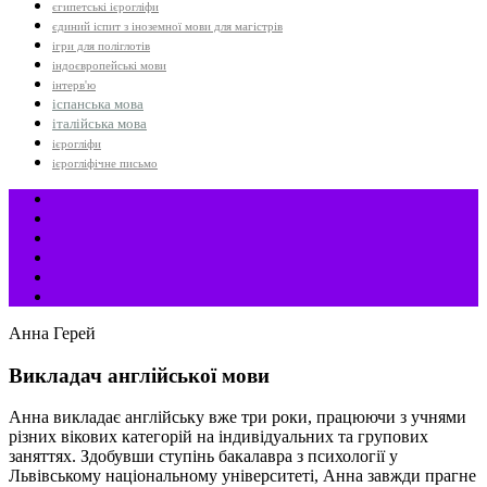
єгипетські ієрогліфи
єдиний іспит з іноземної мови для магістрів
ігри для поліглотів
індоєвропейські мови
інтерв'ю
іспанська мова
італійська мова
ієрогліфи
ієрогліфічне письмо
Анна Герей
Викладач англійської мови
Анна викладає англійську вже три роки, працюючи з учнями
різних вікових категорій на індивідуальних та групових
заняттях. Здобувши ступінь бакалавра з психології у
Львівському національному університеті, Анна завжди прагне