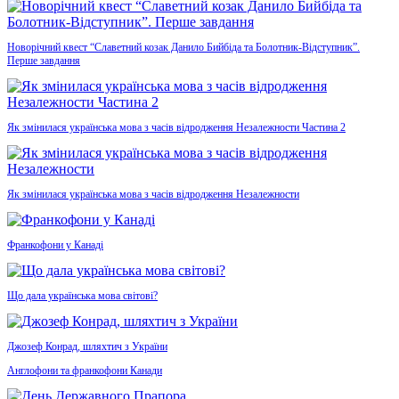
Новорічний квест “Славетний козак Данило Бийбіда та Болотник-Відступник”.
Перше завдання
Як змінилася українська мова з часів відродження Незалежности Частина 2
Як змінилася українська мова з часів відродження Незалежности
Франкофони у Канаді
Що дала українська мова світові?
Джозеф Конрад, шляхтич з України
Англофони та франкофони Канади