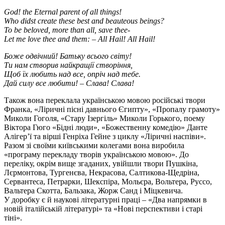
God! the Eternal parent of all things!
Who didst create these best and beauteous beings?
To be beloved, more than all, save thee-
Let me love thee and them: – All Hail! All Hail!
Боже одвічний! Батьку всього світу!
Ти нам створив найкращії створіння,
Щоб їх любить над все, опріч над тебе.
Дай силу все любити! – Слава! Слава!
Також вона переклала українською мовою російські твори
Франка, «Ліричні пісні давнього Єгипту», «Пропалу грамоту»
Миколи Гоголя, «Стару Ізергіль» Миколи Горького, поему
Віктора Гюго «Бідні люди», «Божественну комедію» Данте
Алігер’ї та вірші Генріха Гейне з циклу «Ліричні наспіви».
Разом зі своїми київськими колегами вона виробила
«програму перекладу творів українською мовою». До
переліку, окрім вище згаданих, увійшли твори Пушкіна,
Лєрмонтова, Тургенєва, Некрасова, Салтикова-Щедріна,
Сервантеса, Петрарки, Шекспіра, Мольєра, Вольтера, Руссо,
Вальтера Скотта, Бальзака, Жорж Санд і Міцкевича.
У доробку є й наукові літературні праці – «Два напрямки в
новій італійській літературі» та «Нові перспективи і старі
тіні».