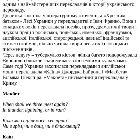
одним з наймайстерніших перекладачів в історії українського
перекладу.
Дівчинка зростала у літературному оточенні, а «Хресним
батьком» Лесі Українки у перекладацтві є Іван Франко. Вона з
юнацьких років перекладала поезію, прозу, драматичні твори і
наукові праці з російської, польської, німецької, французької,
англійської, італійської, старогрецької, давньої індійської та
єгипетської мов, вільно читала твори чеських і словацьких
письменників.
Через недугу – туберкульоз кісток, жінка багато подорожувала
Європою і ближче знайомилася з іноземними культурами.
Саме тоді Українка захопилася перекладами з англійської
мови: перекладала «Каїна» Джорджа Байрона і «Макбета»
Вільяма Шекспіра. «Макбета» письменниця перекладала у
Криму.
Макбет
When shall we three meet again?
In thunder, lightning, or in rain?
Коли ми стрінемось, сестриці?
Чи в грім, чи в дощ, чи в блискавиці?
Каїн