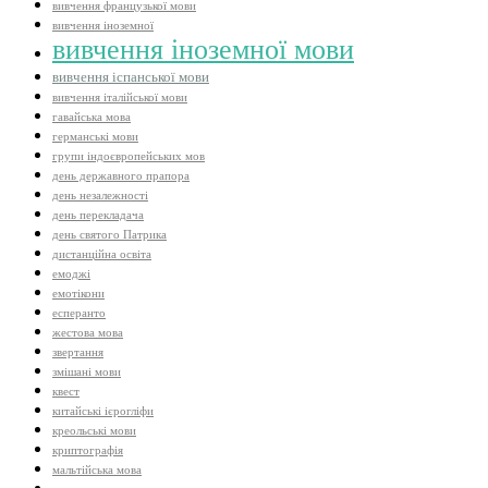
вивчення французької мови
вивчення іноземної
вивчення іноземної мови
вивчення іспанської мови
вивчення італійської мови
гавайська мова
германські мови
групи індоєвропейських мов
день державного прапора
день незалежності
день перекладача
день святого Патрика
дистанційна освіта
емоджі
емотікони
есперанто
жестова мова
звертання
змішані мови
квест
китайські ієрогліфи
креольські мови
криптографія
мальтійська мова