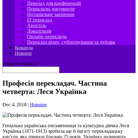
Перелад для конференцій
Переклади документів
Нотаріальне завірення
IT переклад
Апостіль
Локалізація
Онлайн переклади
Переклад відео, субтитрування та дубляж
Команда
Новини
Обрати сторінку
Професія перекладач. Частина
четверта: Леся Українка
Dec 4, 2018
|
Новини
Геніальна українська письменниця та культурна діячка Леся
Українка (1871-1913) зробила ще й багату перекладацьку
кар’єру, яка тривала близько 25 років. Українку називають