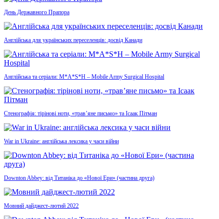
День Державного Прапора
Англійська для українських переселенців: досвід Канади
Англійська та серіали: M*A*S*H – Mobile Army Surgical Hospital
Стенографія: тірінові ноти, «трав’яне письмо» та Ісаак Пітман
War in Ukraine: англійська лексика у часи війни
Downton Abbey: від Титаніка до «Нової Ери» (частина друга)
Мовний дайджест-лютий 2022