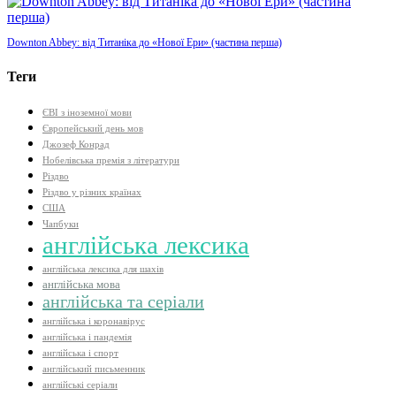
Downton Abbey: від Титаніка до «Нової Ери» (частина перша)
Теги
ЄВІ з іноземної мови
Європейський день мов
Джозеф Конрад
Нобелівська премія з літератури
Різдво
Різдво у різних країнах
США
Чапбуки
англійська лексика
англійська лексика для шахів
англійська мова
англійська та серіали
англійська і коронавірус
англійська і пандемія
англійська і спорт
англійський письменник
англійські серіали