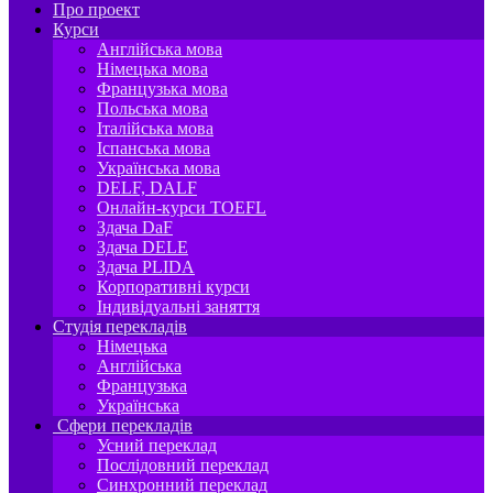
Про проект
Курси
Англійська мова
Німецька мова
Французька мова
Польська мова
Італійська мова
Іспанська мова
Українська мова
DELF, DALF
Онлайн-курси TOEFL
Здача DaF
Здача DELE
Здача PLIDA
Корпоративні курси
Індивідуальні заняття
Студія перекладів
Німецька
Англійська
Французька
Українська
Сфери перекладів
Усний переклад
Послідовний переклад
Синхронний переклад