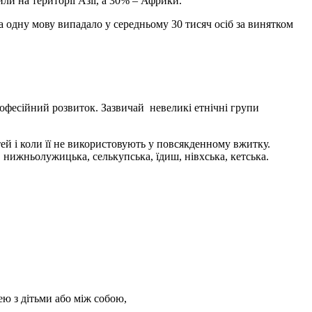
ли на території Азії, а 30% – Африки.
а одну мову випадало у середньому 30 тисяч осіб за винятком
офесійний розвиток. Зазвичай невеликі етнічні групи
й і коли її не використовують у повсякденному вжитку.
 нижньолужицька, селькупська, їдиш, нівхська, кетська.
ею з дітьми або між собою,