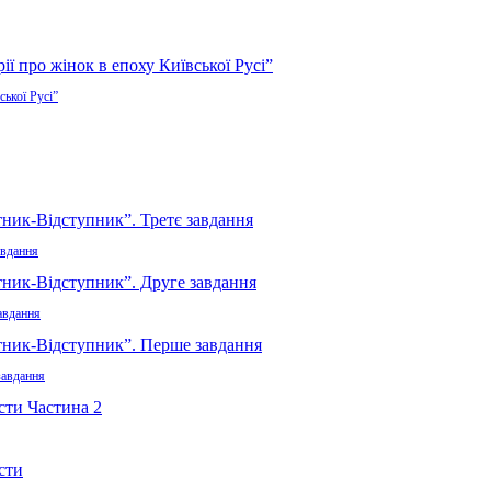
ської Русі”
авдання
авдання
завдання