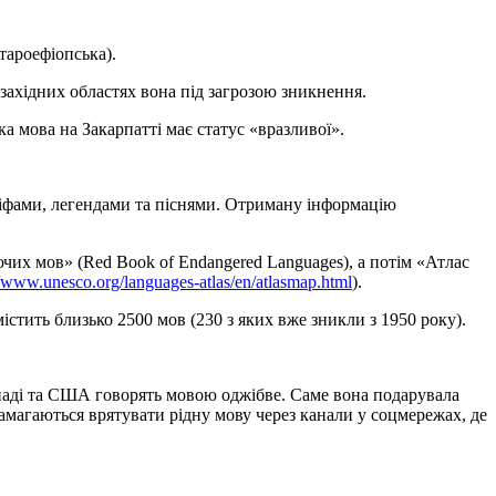
тароефіопська).
 західних областях вона під загрозою зникнення.
а мова на Закарпатті має статус «вразливої».
міфами, легендами та піснями. Отриману інформацію
их мов» (Red Book of Endangered Languages), а потім «Атлас
//www.unesco.org/languages-atlas/en/atlasmap.html
).
істить близько 2500 мов (230 з яких вже зникли з 1950 року).
Канаді та США говорять мовою оджібве. Саме вона подарувала
намагаються врятувати рідну мову через канали у соцмережах, де