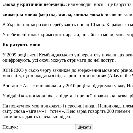
«мова у критичній небезпеці»
: наймолодші носії – це бабусі т
«вимерла мова» (мертва, згасла, зникла мова):
носіїв не зали
В Україні під загрозою перебувають понад 10 мов. Караїмська м
У небезпеці також кримськотатарська, ногайська мови, мова мар
Як рятують мови
У 2009 році вчені Кембриджського університету почали архівув
оцифровують, усі охочі можуть отримати до неї доступ.
ЮНЕСКО у свою чергу закликає до збереження мовного різноман
мов світу, що знаходяться під загрозою зникнення» (Atlas of the 
Востаннє Атлас оновлювали у 2010 році за підтримки уряду Норве
У відділі кожної мови вказані деталі про неї: правильна назва, рі
На порятунок мов приходять і пересічні люди. Наприклад, племе
світу слова «вігвам» і «тотем». Нею зараз говорять 200 племен
вони викладають навчальні відео.
Пошук: