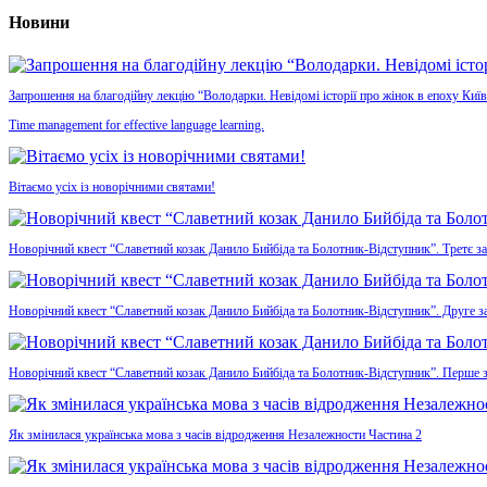
Новини
Запрошення на благодійну лекцію “Володарки. Невідомі історії про жінок в епоху Київ
Time management for effective language learning.
Вітаємо усіх із новорічними святами!
Новорічний квест “Славетний козак Данило Бийбіда та Болотник-Відступник”. Третє з
Новорічний квест “Славетний козак Данило Бийбіда та Болотник-Відступник”. Друге з
Новорічний квест “Славетний козак Данило Бийбіда та Болотник-Відступник”. Перше 
Як змінилася українська мова з часів відродження Незалежности Частина 2