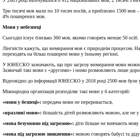
У 2005 році налічувалося 6 912 національних мов, 2 тисячі з ни
Три тисячі мов мали по 10 тисяч носіїв, а приблизно 1500 мов 
4% поширених мов.
Мови у небезпеці
Сьогодні існує близько 360 мов, якими говорять менше 50 осіб
Лінгвісти кажуть, що вимирання мов є природнім процесом. На
переходять на більш поширені мови у їхньому регіоні.
У ЮНЕСКО зазначають, що про загрозу вимирання мови можна гов
Зазвичай такі мови є «другими» і ними розмовляють лише доросл
Відповідно до інформації ЮНЕСКО у 2018 році 2500 мов були у
Міжнародна організація розподіляє такі мови у 6 категорій:
«мови у безпеці»:
передача мови не переривається,
«вразливі мови»:
більшість дітей розмовляють мовою, але не у 
«мова безумовно під загрозою»:
діти більше не вивчають мову 
«мова під загрозою зникнення»:
мовою говорять бабусі та діду