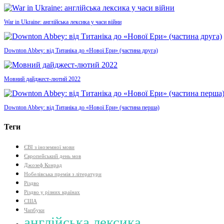
War in Ukraine: англійська лексика у часи війни
Downton Abbey: від Титаніка до «Нової Ери» (частина друга)
Мовний дайджест-лютий 2022
Downton Abbey: від Титаніка до «Нової Ери» (частина перша)
Теги
ЄВІ з іноземної мови
Європейський день мов
Джозеф Конрад
Нобелівська премія з літератури
Різдво
Різдво у різних країнах
США
Чапбуки
англійська лексика