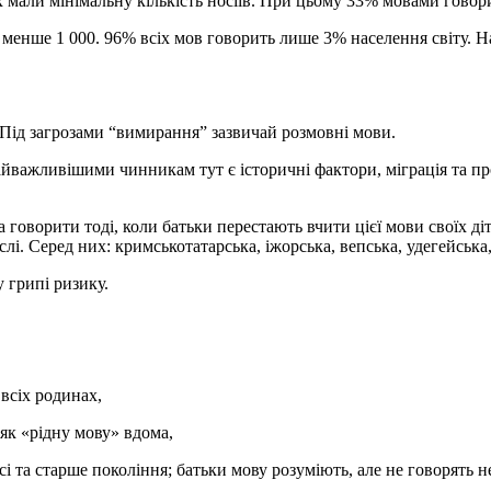
х мали мінімальну кількість носіїв. При цьому 33% мовами говори
– менше 1 000. 96% всіх мов говорить лише 3% населення світу. Н
. Під загрозами “вимирання” зазвичай розмовні мови.
йважливішими чинникам тут є історичні фактори, міграція та пр
орити тоді, коли батьки перестають вчити цієї мови своїх діте
і. Серед них: кримськотатарська, іжорська, вепська, удегейська,
 грипі ризику.
всіх родинах,
як «рідну мову» вдома,
сі та старше покоління; батьки мову розуміють, але не говорять н