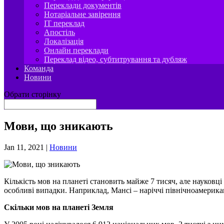
Переклади документів
Нотаріальне завірення
IT переклад
Апостіль
Локалізація
Онлайн переклади
Переклад відео, субтитрування та дубляж
Команда
Новини
Обрати сторінку
Мови, що зникають
Jan 11, 2021
|
Новини
Кількість мов на планеті становить майже 7 тисяч, але науковц
особливі випадки. Наприклад, Мансі – наріччі північноамерикан
Скільки мов на планеті Земля