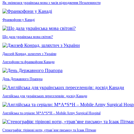
Як змінилася українська мова з часів відродження Незалежности
Франкофони у Канаді
Що дала українська мова світові?
Джозеф Конрад, шляхтич з України
Англофони та франкофони Канади
День Державного Прапора
Англійська для українських переселенців: досвід Канади
Англійська та серіали: M*A*S*H – Mobile Army Surgical Hospital
Стенографія: тірінові ноти, «трав’яне письмо» та Ісаак Пітман