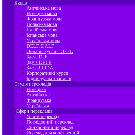
Курси
Англійська мова
Німецька мова
Французька мова
Польська мова
Італійська мова
Іспанська мова
Українська мова
DELF, DALF
Онлайн-курси TOEFL
Здача DaF
Здача DELE
Здача PLIDA
Корпоративні курси
Індивідуальні заняття
Студія перекладів
Німецька
Англійська
Французька
Українська
Сфери перекладів
Усний переклад
Послідовний переклад
Синхронний переклад
Перелад для конференцій