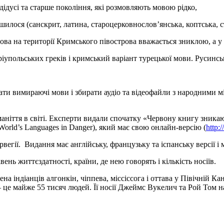
а дідусі та старше покоління, які розмовляють мовою рідко,
шилося (санскрит, латина, староцерковнослов’янська, коптська, с
ова на території Кримського півострова вважається зниклою, а у
іупольських греків і кримський варіант турецької мови. Русинськ
ати вимираючі мови і збирати аудіо та відеофайли з народними 
іття в світі. Експерти видали спочатку «Червону книгу зникаюч
World’s Languages ​​in Danger), який має свою онлайн-версію (
http:
гії. Видання має англійську, французьку та іспанську версії і м
вень життєздатності, країни, де нею говорять і кількість носіїв.
на індіанців алгонкін, чіппева, міссіссога і оттава у Півічній 
 – це майже 55 тисяч людей. Її носії Джеймс Вукелич та Рой Том 