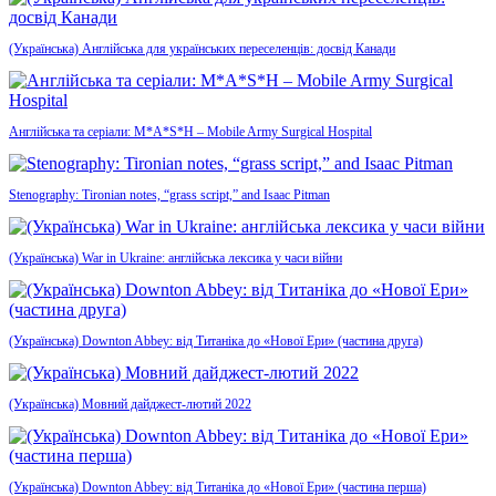
(Українська) Англійська для українських переселенців: досвід Канади
Англійська та серіали: M*A*S*H – Mobile Army Surgical Hospital
Stenography: Tironian notes, “grass script,” and Isaac Pitman
(Українська) War in Ukraine: англійська лексика у часи війни
(Українська) Downton Abbey: від Титаніка до «Нової Ери» (частина друга)
(Українська) Мовний дайджест-лютий 2022
(Українська) Downton Abbey: від Титаніка до «Нової Ери» (частина перша)