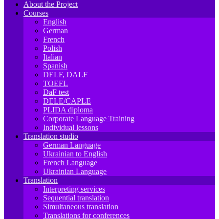
About the Project
Courses
English
German
French
Polish
Italian
Spanish
DELF, DALF
TOEFL
DaF test
DELE/CAPLE
PLIDA diploma
Corporate Language Training
Individual lessons
Translation studio
German Language
Ukrainian to English
French Language
Ukrainian Language
Translation
Interpreting services
Sequential translation
Simultaneous translation
Translations for conferences