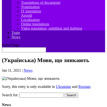
Translations of documents
Notarization
IT translation
Apostil
Localization
Online translations
Video translation, subtitling and dubbing
Team
News
Select Page
(Українська) Мови, що зникають
Jan 11, 2021
|
News
Sorry, this entry is only available in
Ukrainian
and
Russian
.
Search for:
News