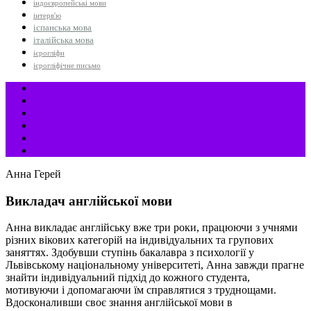
індоєвропейські мови
інтерв'ю
іспанська мова
італійська мова
ієрогліфи
ієрогліфічне письмо
Анна Герей
Викладач англійської мови
Анна викладає англійську вже три роки, працюючи з учнями
різних вікових категорій на індивідуальних та групових
заняттях. Здобувши ступінь бакалавра з психології у
Львівському національному університеті, Анна завжди прагне
знайти індивідуальний підхід до кожного студента,
мотивуючи і допомагаючи їм справлятися з труднощами.
Вдосконаливши своє знання англійської мови в