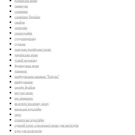
романські мови
самвидав
словники
словники України
смайли
спангліш
стенографія
сурдопереклад
суржик
тиждень італійської мови
українська мова
усний переклад
французька мова
чапмени
шифрувальна машина "Енігма"
шифрування
шрифт Брайля
штучні мови
що зникають
як вчити іноземну мову
японські ієрогліфи
євро
єгипетські ієрогліфи
єдиний іспит з іноземної мови для магістрів
ігри для поліглотів