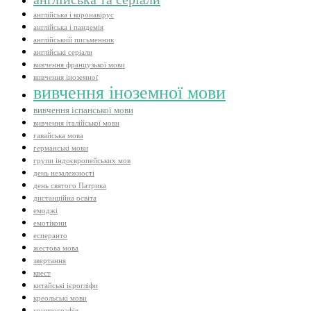
англійська і коронавірус
англійська і пандемія
англійський письменник
англійські серіали
вивчення французької мови
вивчення іноземної
вивчення іноземної мови
вивчення іспанської мови
вивчення італійської мови
гавайська мова
германські мови
групи індоєвропейських мов
день незалежності
день святого Патрика
дистанційна освіта
емоджі
емотікони
есперанто
жестова мова
звертання
квест
китайські ієрогліфи
креольські мови
криптографія