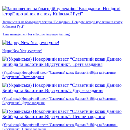
Запрошення на благодійну лекцію “Володарки. Невідомі історії про жінок в епоху
Київської Русі”
Time management for effective language learning
Happy New Year, everyone!
(Українська) Новорічний квест “Славетний козак Данило Бийбіда та Болотник-
Відступник”. Третє завдання
(Українська) Новорічний квест “Славетний козак Данило Бийбіда та Болотник-
Відступник”. Друге завдання
(Українська) Новорічний квест “Славетний козак Данило Бийбіда та Болотник-
Відступник”. Перше завдання