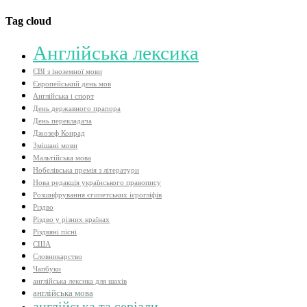
Tag cloud
Aнглійська лексика
ЄВІ з іноземної мови
Європейський день мов
Англійська і спорт
День державного прапора
День перекладача
Джозеф Конрад
Змішані мови
Мальтійська мова
Нобелівська премія з літератури
Нова редакція українського правопису
Розшифрування єгипетських ієрогліфів
Різдво
Різдво у різних країнах
Різдвяні пісні
США
Словникарство
Чапбуки
англійська лексика для шахів
англійська мова
англійська та серіали