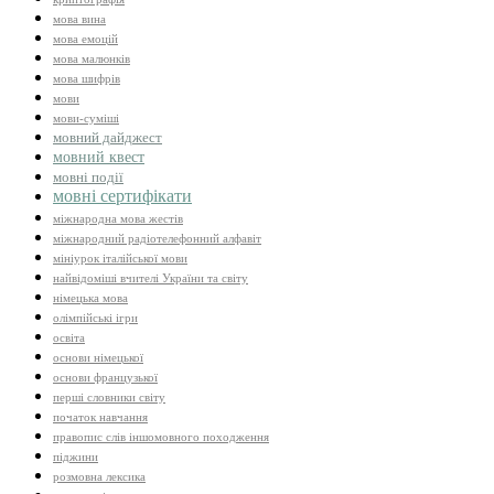
мова вина
мова емоцій
мова малюнків
мова шифрів
мови
мови-суміші
мовний дайджест
мовний квест
мовні події
мовні сертифікати
міжнародна мова жестів
міжнародний радіотелефонний алфавіт
мініурок італійської мови
найвідоміші вчителі України та світу
німецька мова
олімпійські ігри
освіта
основи німецької
основи французької
перші словники світу
початок навчання
правопис слів іншомовного походження
піджини
розмовна лексика