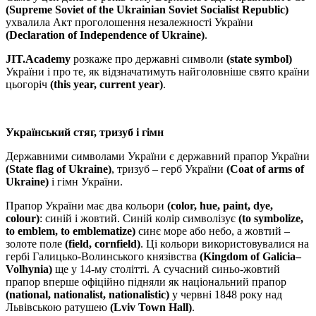
(Supreme Soviet of the Ukrainian Soviet Socialist Republic)
ухвалила Акт проголошення незалежності України
(Declaration of Independence of Ukraine)
.
JIT.Academy
розкаже про державні символи
(state symbol)
України і про те, як відзначатимуть найголовніше свято країни
цьогоріч
(this year, current year)
.
Український стяг, тризуб і гімн
Державними символами України є державний прапор України
(State flag of Ukraine)
, тризуб – герб України
(Coat of arms of
Ukraine)
і гімн України.
Прапор України має два кольори
(color, hue, paint, dye,
colour)
: синій і жовтий. Синій колір символізує
(to symbolize,
to emblem, to emblematize)
синє море або небо, а жовтий –
золоте поле
(field, cornfield)
. Ці кольори використовувалися на
гербі Галицько-Волинського князівства
(Kingdom of Galicia–
Volhynia)
ще у 14-му столітті. А сучасний синьо-жовтий
прапор вперше офіційно підняли як національний прапор
(national, nationalist, nationalistic)
у червні 1848 року над
Львівською ратушею
(Lviv Town Hall)
.