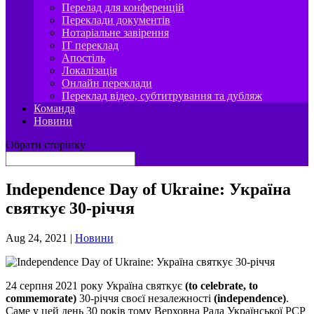
Перелад для конференцій
Переклади документів
Нотаріальне завірення
IT переклад
Апостіль
Локалізація
Онлайн переклади
Переклад відео, субтитрування та дубляж
Команда
Новини
Обрати сторінку
Independence Day of Ukraine: Україна
святкує 30-річчя
Aug 24, 2021
|
Новини
24 серпня 2021 року Україна святкує
(to celebrate, to
commemorate)
30-річчя своєї незалежності
(independence)
.
Саме у цей день 30 років тому Верховна Рада Української РСР