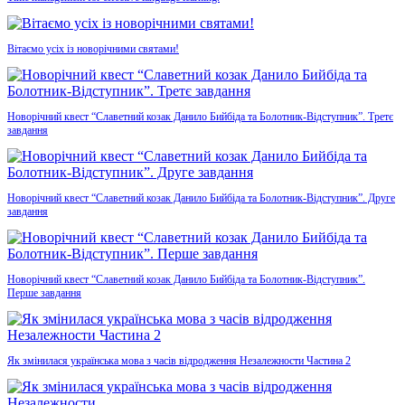
Вітаємо усіх із новорічними святами!
Новорічний квест “Славетний козак Данило Бийбіда та Болотник-Відступник”. Третє
завдання
Новорічний квест “Славетний козак Данило Бийбіда та Болотник-Відступник”. Друге
завдання
Новорічний квест “Славетний козак Данило Бийбіда та Болотник-Відступник”.
Перше завдання
Як змінилася українська мова з часів відродження Незалежности Частина 2