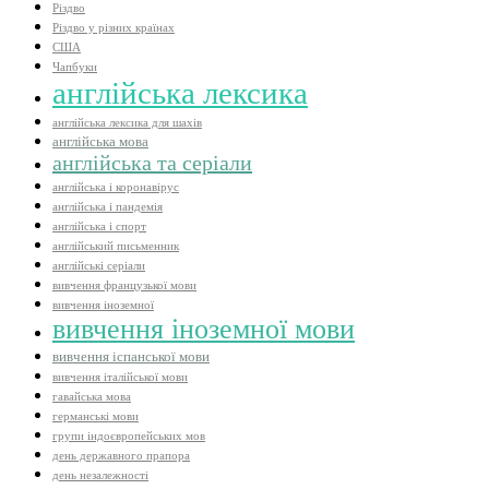
Різдво
Різдво у різних країнах
США
Чапбуки
англійська лексика
англійська лексика для шахів
англійська мова
англійська та серіали
англійська і коронавірус
англійська і пандемія
англійська і спорт
англійський письменник
англійські серіали
вивчення французької мови
вивчення іноземної
вивчення іноземної мови
вивчення іспанської мови
вивчення італійської мови
гавайська мова
германські мови
групи індоєвропейських мов
день державного прапора
день незалежності