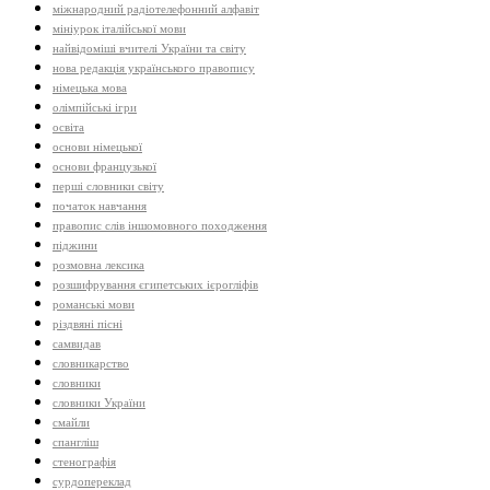
міжнародний радіотелефонний алфавіт
мініурок італійської мови
найвідоміші вчителі України та світу
нова редакція українського правопису
німецька мова
олімпійські ігри
освіта
основи німецької
основи французької
перші словники світу
початок навчання
правопис слів іншомовного походження
піджини
розмовна лексика
розшифрування єгипетських ієрогліфів
романські мови
різдвяні пісні
самвидав
словникарство
словники
словники України
смайли
спангліш
стенографія
сурдопереклад