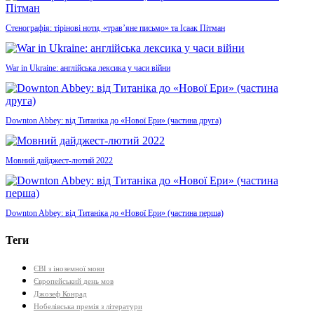
Стенографія: тірінові ноти, «трав’яне письмо» та Ісаак Пітман
War in Ukraine: англійська лексика у часи війни
Downton Abbey: від Титаніка до «Нової Ери» (частина друга)
Мовний дайджест-лютий 2022
Downton Abbey: від Титаніка до «Нової Ери» (частина перша)
Теги
ЄВІ з іноземної мови
Європейський день мов
Джозеф Конрад
Нобелівська премія з літератури