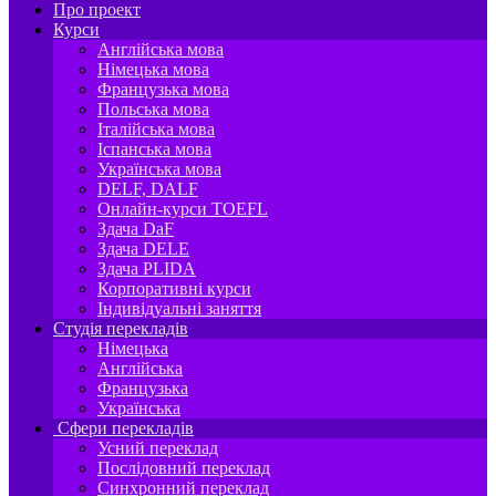
Про проект
Курси
Англійська мова
Німецька мова
Французька мова
Польська мова
Італійська мова
Іспанська мова
Українська мова
DELF, DALF
Онлайн-курси TOEFL
Здача DaF
Здача DELE
Здача PLIDA
Корпоративні курси
Індивідуальні заняття
Студія перекладів
Німецька
Англійська
Французька
Українська
Сфери перекладів
Усний переклад
Послідовний переклад
Синхронний переклад