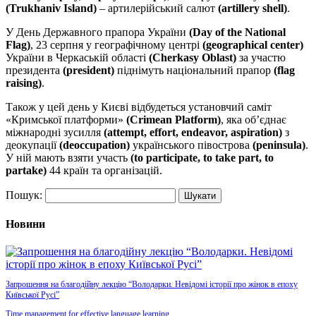
(Trukhaniv Island)
– артилерійський салют
(artillery shell)
.
У День Державного прапора України
(Day of the National
Flag)
,
23 серпня у географічному центрі
(geographical center)
України в Черкаській області
(Cherkasy Oblast)
за участю
президента
(president)
піднімуть національний прапор
(flag
raising)
.
Також у цей день у Києві відбудеться установчий саміт
«Кримської платформи»
(Crimean Platform)
, яка об’єднає
міжнародні зусилля
(attempt, effort, endeavor, aspiration)
з
деокупації
(
deoccupation
)
українського півострова
(
peninsula
)
.
У ній мають взяти участь
(to participate, to take part, to
partake)
44 країн та організацій.
Пошук:
Новини
Запрошення на благодійну лекцію “Володарки. Невідомі історії про жінок в епоху
Київської Русі”
Time management for effective language learning.