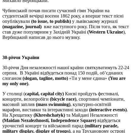
Михайло Вербицький.
Чубинський почав писати сучасний гімн України на
студентській вечірці восени 1862 року, а вперше текст пісні
опублікували
(to issue, to publish)
у львівському журналі
(magazine, journal)
вже наступного року. Після того, як текст
став дуже популярним у Західній Україні
(Western Ukraine
),
Вербицький написав до нього музику.
30-річчя України
30-річчя Дня незалежності нашої країни святкуватимуть 22-24
серпня.
В Україні відбудеться понад 150 подій, об’єднаних
слоганом
(slogan, tagline, motto)
«Ти у мене єдина»
(You are
my only one)
.
У столиці (
capital, capital city)
Києві пройдуть ф
естивалі,
концерти, велопробіги
(bicycle race)
, спортивні чемпіонати,
масовий заплив
(mass swimming)
, культурно-освітній
марафон, виставки та інтерактивні заходи
(interactive events)
.
На Хрещатику
(Khreshchatyk)
та Майдані Незалежності
(Maidan Nezalezhnosti, Independence Square)
відбудеться
урочистий концерт та військовий парад
(military parade,
military display, display of troops)
, а на Трухановому острові