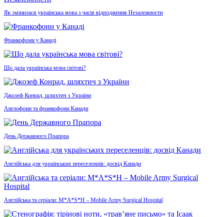
Як змінилася українська мова з часів відродження Незалежности
Франкофони у Канаді
Що дала українська мова світові?
Джозеф Конрад, шляхтич з України
Англофони та франкофони Канади
День Державного Прапора
Англійська для українських переселенців: досвід Канади
Англійська та серіали: M*A*S*H – Mobile Army Surgical Hospital