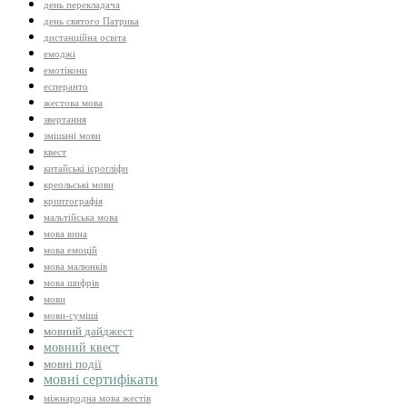
день перекладача
день святого Патрика
дистанційна освіта
емоджі
емотікони
есперанто
жестова мова
звертання
змішані мови
квест
китайські ієрогліфи
креольські мови
криптографія
мальтійська мова
мова вина
мова емоцій
мова малюнків
мова шифрів
мови
мови-суміші
мовний дайджест
мовний квест
мовні події
мовні сертифікати
міжнародна мова жестів