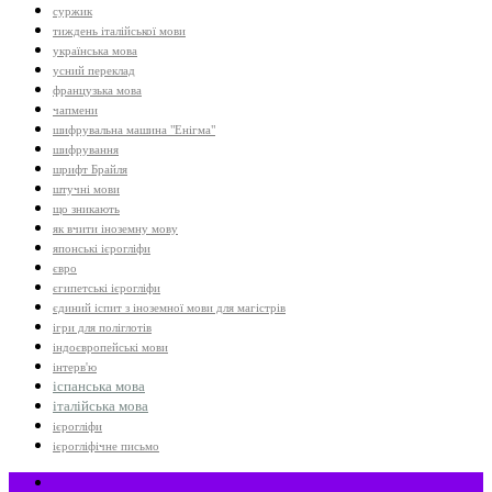
суржик
тиждень італійської мови
українська мова
усний переклад
французька мова
чапмени
шифрувальна машина "Енігма"
шифрування
шрифт Брайля
штучні мови
що зникають
як вчити іноземну мову
японські ієрогліфи
євро
єгипетські ієрогліфи
єдиний іспит з іноземної мови для магістрів
ігри для поліглотів
індоєвропейські мови
інтерв'ю
іспанська мова
італійська мова
ієрогліфи
ієрогліфічне письмо