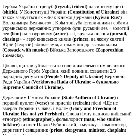
Гербом України є тризуб
(tryzub, trident)
на синьому щиті
(shield)
. У Конституції України
(Constitution of Ukraine)
він
також згадується як «Знак Княжої Держави
(Kyivan Rus’)
Володимира Великого» . Крім тризуба історичними гербами
українських державних утворень були руський лев – золотий
лев
(lion)
на лазуровому
(azure)
тлі, «руська погоня
(pursuit,
chasing)
» – герб київських князів
(prince),
на якому святий
Юрій (Георгій) вбиває змія,
а також
лицар із самопалом
(Cossack with musket)
Війська Запорозького
(Zaporozhian
Cossacks)
.
Цікаво, що тризуб має стати головним елементом великого
Державного Герба України, який повинні схвалити 2/3
народних депутатів
(People’s Deputy of Ukraine)
Верховної
Ради України
(Verkhovna Rada of Ukraine – буквально
Supreme Council of Ukraine).
Державним Гімном України
(State Anthem of Ukraine)
є
перший куплет
(verse)
та приспів
(refrain)
пісні «Ще не
вмерла України і Слава, і Воля»
(Glory and Freedom of
Ukraine Has not yet Perished)
. Слова гімну написав київський
етнограф
(ethnographer)
, фольклорист
(man, who studies
folklore)
та поет Павло Чубинський, а музику – композитор,
диригент і священник
(priest, clergyman, minister, chaplain)